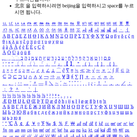
北京 을 입력하시려면
beijing
을 입력하시고 space를 누르
시면 됩니다.
ㅥ
ㅦ
ㅧ
ㅨ
ㅩ
ㅪ
ㅫ
ㅬ
ㅭ
ㅮ
ㅯ
ㅰ
ㅱ
ㅲ
ㅳ
ㅴ
ㅵ
ㅶ
ㅷ
ㅸ
ㅹ
ㅺ
ㅻ
ㅼ
ㅽ
ㅾ
ㅿ
ㆀ
ㆁ
ㆂ
ㆃ
ㆄ
ㆅ
ㆆ
ㆇ
ㆈ
ㆉ
ㆊ
ㆋ
ㆌ
ㆍ
ㆎ
Α
Β
Γ
Δ
Ε
Ζ
Η
Θ
Ι
Κ
Λ
Μ
Ν
Ξ
Ο
Π
Ρ
Σ
Τ
Υ
Φ
Χ
Ψ
Ω
α
β
γ
δ
ε
ζ
η
θ
ι
κ
λ
μ
ν
ξ
ο
π
ρ
σ
τ
υ
φ
χ
ψ
ω
á
à
Á
À
é
è
É
È
ç
Ç
ê
Ä
Ö
Ü
ä
ö
ü
ß
ְ
ֳ
ֲ
ֱ
ָ
ַ
ֵ
ֶ
ִ
ֹ
ּ
ֻ
ׂ
ׁ
ּ
ב
ה
נ
מ
צ
ת
ץ
ש
ד
ג
כ
ע
י
ח
ל
ך
ף
ק
ר
א
ט
ו
ן
ם
פ
‘
’
“
”
〔
〕
〈
〉
「
」
『
』
【
】
＂
（
）
［
］
｛
｝
±
×
÷
≠
≤
≥
∞
∴
♂
♀
∠
⊥
⌒
∂
∇
≡
≒
≪
≫
√
∽
∝
∵
∫
∬
∈
∋
⊆
⊇
⊂
⊃
∪
∩
∧
∨
￢
⇒
⇔
∀
∃
∮
∑
∏
＋
－
＜
＝
＞
、
。
·
‥
…
¨
〃
―
∥
＼
∼
´
～
ˇ
˘
˝
˚
˙
¸
˛
¡
¿
ː
！
＇
，
．
／
：
；
？
＾
＿
｀
｜
½
⅓
⅔
¼
¾
⅛
⅜
⅝
⅞
¹
²
³
⁴
ⁿ
₁
₂
₃
₄
Æ
Ð
Ħ
Ĳ
Ł
Ø
Œ
Þ
Ŧ
Ŋ
æ
đ
ð
ħ
ı
ĳ
ĸ
ŀ
ł
ø
œ
ß
þ
ŧ
ŋ
ŉ
А
Б
В
Г
Д
Е
Ё
Ж
З
И
Й
К
Л
М
Н
О
П
Р
С
Т
У
Ф
Х
Ц
Ч
Ш
Щ
Ъ
Ы
Ь
Э
Ю
Я
а
б
в
г
д
е
ё
ж
з
и
й
к
л
м
н
о
п
р
с
т
у
ф
х
ц
ч
ш
щ
ъ
ы
ь
э
ю
я
′
″
℃
Å
￠
￡
￥
¤
℉
‰
＄
％
Ｆ
￦
㎕
㎖
㎗
ℓ
㎘
㏄
㎣
㎤
㎥
㎦
㎙
㎚
㎛
㎜
㎝
㎞
㎟
㎠
㎡
㎢
㏊
㎍
㎎
㎏
㏏
㎈
㎉
㏈
㎧
㎨
㎰
㎱
㎲
㎳
㎴
㎵
㎶
㎷
㎸
㎹
㎀
㎁
㎂
㎃
㎄
㎺
㎻
㎽
㎾
㎿
㎐
㎑