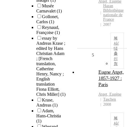
Badger
(1)
Atget
,
Eugène
Musée
Hazan
Bibliothèque
Carnavalet
(1)
nationale de
Gollonet,
France
Carlos
(1)
2007
Reynaud,
Françoise
(1)
essay by
복
Andreas Krase ;
사/
edited by Hans
대
Christian Adam
출
5
; [French
신
translation,
청
Catherine
Eugne Atget,
Henry, Nancy ;
1857-1927 :
English
translation
Paris
Fiona Elliott,
Chris Miller]
(1)
Atget
,
Eugène
Taschen
Krase,
2008
Andreas
(1)
Adam,
Hans-Christia
복
(1)
사/
Wiegand,