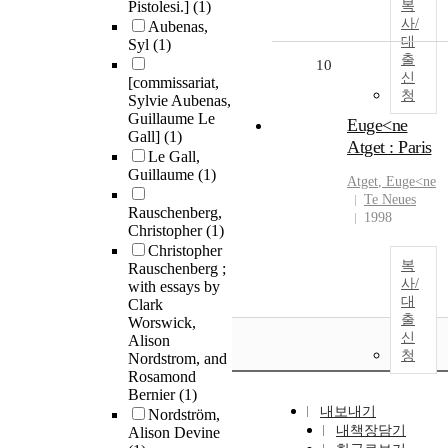
Pistolesi.]
(1)
복
사/
Aubenas,
대
Syl
(1)
출
10
신
[commissariat,
청
Sylvie Aubenas,
Guillaume Le
Euge<ne
Gall]
(1)
Atget : Paris
Le Gall,
Guillaume
(1)
Atget
,
Euge
<
ne
Te Neues
Rauschenberg,
1998
Christopher
(1)
Christopher
복
Rauschenberg ;
사/
with essays by
대
Clark
출
Worswick,
신
Alison
청
Nordstrom, and
Rosamond
Bernier
(1)
내보내기
Nordström,
내책장담기
Alison Devine