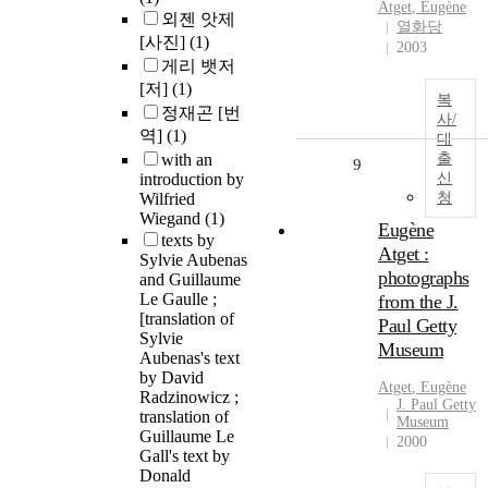
Atget
,
Eugène
외젠 앗제
열화당
[사진]
(1)
2003
게리 뱃저
[저]
(1)
복
정재곤 [번
사/
역]
(1)
대
with an
출
9
introduction by
신
Wilfried
청
Wiegand
(1)
Eugène
texts by
Atget :
Sylvie Aubenas
photographs
and Guillaume
Le Gaulle ;
from the J.
[translation of
Paul Getty
Sylvie
Museum
Aubenas's text
by David
Atget
,
Euge
ne
Radzinowicz ;
J. Paul Getty
translation of
Museum
Guillaume Le
2000
Gall's text by
Donald