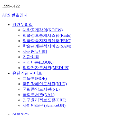
1599-3122
ARS 번호안내
관련누리집
대학공개강의(KOCW)
학술정보통계시스템(Rinfo)
외국학술지지원센터(FRIC)
학술관계분석서비스(SAM)
사서커뮤니티
기관회원
지식나눔(LOOK)
의학전자도서관(MEDLIS)
유관기관 사이트
교육부(MOE)
국립장애인도서관(NLD)
국립중앙도서관(NL)
국회도서관(NAL)
연구윤리정보포털(CRE)
사이언스온 (ScienceON)
이용약관