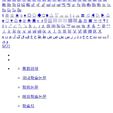
㎒
㎓
㎔
Ω
㏀
㏁
㎊
㎋
㎌
㏖
㏅
㎭
㎮
㎯
㏛
㎩
㎪
㎫
㎬
㏝
㏐
㏓
㏃
㏉
㏜
㏆
§
※
☆
★
○
●
◎
◇
◆
□
■
△
▽
→
←
↑
↓
↔
〓
◁
◀
▷
▶
♤
♠
♡
♥
♧
♣
⊙
◈
▣
◐
◑
▒
▤
▥
▨
▧
▦
▩
♨
☏
☎
☜
☞
¶
†
‡
↕
↗
↙
↖
↘
♭
♩
♪
♬
㉿
㈜
№
㏇
™
㏂
㏘
℡
＃
＆
＊
＠
ª
º
ⅰ
ⅱ
ⅲ
ⅳ
ⅴ
ⅵ
ⅶ
ⅷ
ⅸ
ⅹ
Ⅰ
Ⅱ
Ⅲ
Ⅳ
Ⅴ
Ⅵ
Ⅶ
Ⅷ
Ⅸ
Ⅹ
ا
ب
ت
ث
ج
ح
خ
د
ذ
ر
ز
س
ش
ص
ض
ط
ظ
ع
غ
ف
ق
ک
ل
م
ن
ه
و
ی
닫기
통합검색
국내학술논문
학위논문
해외학술논문
학술지