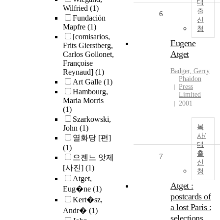
대
Wilfried
(1)
출
6
Fundación
신
Mapfre
(1)
청
[comisarios,
Eugene
Frits Gierstberg,
Atget
Carlos Gollonet,
Françoise
Badger, Gerry
Reynaud]
(1)
Phaidon
Art Galle
(1)
Press
Hambourg,
Limited
Maria Morris
2001
(1)
Szarkowski,
복
John
(1)
사/
열화당 [편]
대
(1)
출
7
으젠느 앗제
신
[사진]
(1)
청
Atget,
Atget :
Eug�ne
(1)
postcards of
Kert�sz,
a lost Paris :
Andr�
(1)
selections