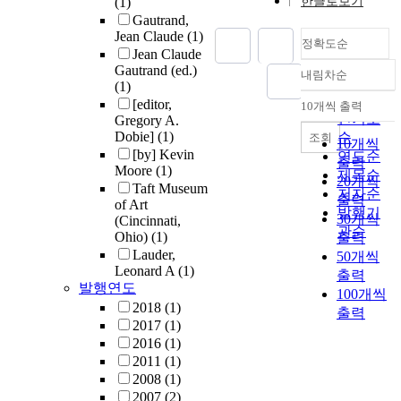
(1)
한글로보기
Gautrand,
Jean Claude
(1)
정확도순
Jean Claude
Gautrand (ed.)
내림차순
정확도
(1)
순
[editor,
10개씩 출력
내림차순
인기도
Gregory A.
Dobie]
(1)
순
조회
10개씩
[by] Kevin
연도순
출력
Moore
(1)
제목순
20개씩
Taft Museum
저자순
출력
of Art
발행기
30개씩
(Cincinnati,
관순
Ohio)
(1)
출력
Lauder,
50개씩
Leonard A
(1)
출력
발행연도
100개씩
2018
(1)
출력
2017
(1)
2016
(1)
2011
(1)
2008
(1)
2007
(2)