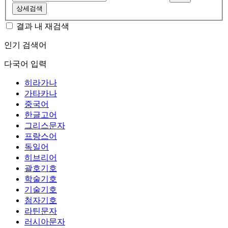
상세검색
결과 내 재검색
인기 검색어
다국어 입력
히라가나
가타카나
중국어
한글고어
그리스문자
프랑스어
독일어
히브리어
괄호기호
학술기호
기술기호
첨자기호
라틴문자
러시아문자