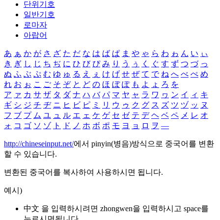
단위기호
일반기호
로마자
아랍어
あ
ぁ
か
が
さ
ざ
た
だ
な
は
ば
ぱ
ま
や
ゃ
ら
わ
ゎ
ん
い
ぃ
き
ぎ
し
じ
ち
ぢ
に
ひ
び
ぴ
み
り
う
ぅ
く
ぐ
す
ず
つ
づ
っ
ぬ
ふ
ぶ
ぷ
む
ゆ
ゅ
る
え
ぇ
け
げ
せ
ぜ
て
で
ね
へ
べ
ぺ
め
れ
お
ぉ
こ
ご
そ
ぞ
と
ど
の
ほ
ぼ
ぽ
も
よ
ょ
ろ
を
ア
ァ
カ
サ
ザ
タ
ダ
ナ
ハ
バ
パ
マ
ヤ
ャ
ラ
ワ
ヮ
ン
イ
ィ
キ
ギ
シ
ジ
チ
ヂ
ニ
ヒ
ビ
ピ
ミ
リ
ウ
ゥ
ク
グ
ス
ズ
ツ
ヅ
ッ
ヌ
フ
ブ
プ
ム
ユ
ュ
ル
エ
ェ
ケ
ゲ
セ
ゼ
テ
デ
ヘ
ベ
ペ
メ
レ
オ
ォ
コ
ゴ
ソ
ゾ
ト
ド
ノ
ホ
ボ
ポ
モ
ヨ
ョ
ロ
ヲ
―
http://chineseinput.net/
에서 pinyin(병음)방식으로 중국어를 변환
할 수 있습니다.
변환된 중국어를 복사하여 사용하시면 됩니다.
예시)
中文 을 입력하시려면
zhongwen
을 입력하시고 space를
누르시면됩니다.