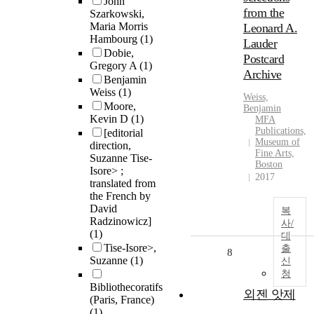
John
from the
Szarkowski,
Maria Morris
Leonard A.
Hambourg
(1)
Lauder
Dobie,
Postcard
Gregory A
(1)
Archive
Benjamin
Weiss
(1)
Weiss,
Moore,
Benjamin
Kevin D
(1)
MFA
Publications,
[editorial
Museum of
direction,
Fine Arts,
Suzanne Tise-
Boston
Isore> ;
2017
translated from
the French by
David
복
Radzinowicz]
사/
(1)
대
Tise-Isore>,
출
8
Suzanne
(1)
신
청
Bibliothe
coratifs
외젠 앗제
(Paris, France)
(1)