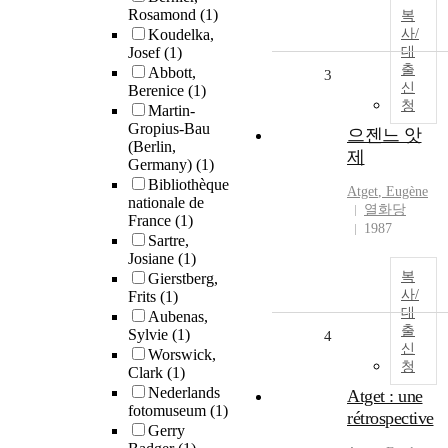
Rosamond
(1)
복
Koudelka,
사/
Josef
(1)
대
출
Abbott,
3
신
Berenice
(1)
청
Martin-
Gropius-Bau
으젠느 앗
(Berlin,
제
Germany)
(1)
Bibliothèque
Atget
,
Eugène
nationale de
열화당
France
(1)
1987
Sartre,
Josiane
(1)
복
Gierstberg,
사/
Frits
(1)
대
Aubenas,
출
Sylvie
(1)
4
신
Worswick,
청
Clark
(1)
Nederlands
Atget : une
fotomuseum
(1)
rétrospective
Gerry