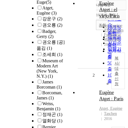
Euge
(5)
Eugène
내림차순
정확도
Atget,
Atget : el
Eugène
(3)
순
10개씩 출력
viejo París
내림차순
강운구
(2)
인기도
권오룡
(2)
순
조회
Atget
,
Eugène
10개씩
TF Editores
연도순
Badger,
출력
Fundación
Gerry
(2)
제목순
20개씩
MAPFRE
권오룡 [공]
저자순
2011
출력
옮김
(1)
발행기
30개씩
조세희
(1)
관순
출력
복
Museum of
50개씩
사/
Modern Art
대
출력
(New York,
출
100개씩
2
N.Y.)
(1)
신
출력
James
청
Borcoman
(1)
Eugène
Borcoman,
James
(1)
Atget : Paris
Weiss,
Benjamin
(1)
Atget
,
Eugène
Taschen
정재곤
(1)
2016
열화당
(1)
Bernier,