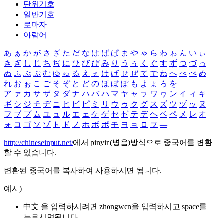
단위기호
일반기호
로마자
아랍어
あ
ぁ
か
が
さ
ざ
た
だ
な
は
ば
ぱ
ま
や
ゃ
ら
わ
ゎ
ん
い
ぃ
き
ぎ
し
じ
ち
ぢ
に
ひ
び
ぴ
み
り
う
ぅ
く
ぐ
す
ず
つ
づ
っ
ぬ
ふ
ぶ
ぷ
む
ゆ
ゅ
る
え
ぇ
け
げ
せ
ぜ
て
で
ね
へ
べ
ぺ
め
れ
お
ぉ
こ
ご
そ
ぞ
と
ど
の
ほ
ぼ
ぽ
も
よ
ょ
ろ
を
ア
ァ
カ
サ
ザ
タ
ダ
ナ
ハ
バ
パ
マ
ヤ
ャ
ラ
ワ
ヮ
ン
イ
ィ
キ
ギ
シ
ジ
チ
ヂ
ニ
ヒ
ビ
ピ
ミ
リ
ウ
ゥ
ク
グ
ス
ズ
ツ
ヅ
ッ
ヌ
フ
ブ
プ
ム
ユ
ュ
ル
エ
ェ
ケ
ゲ
セ
ゼ
テ
デ
ヘ
ベ
ペ
メ
レ
オ
ォ
コ
ゴ
ソ
ゾ
ト
ド
ノ
ホ
ボ
ポ
モ
ヨ
ョ
ロ
ヲ
―
http://chineseinput.net/
에서 pinyin(병음)방식으로 중국어를 변환
할 수 있습니다.
변환된 중국어를 복사하여 사용하시면 됩니다.
예시)
中文 을 입력하시려면
zhongwen
을 입력하시고 space를
누르시면됩니다.