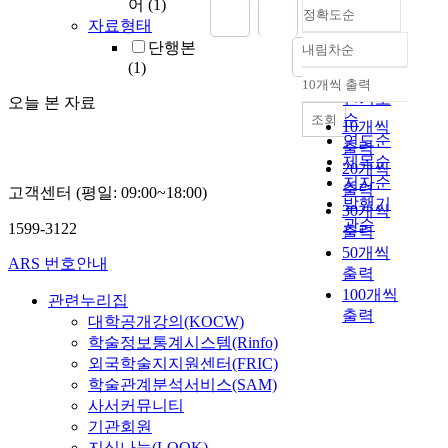
어
(1)
정확도순
자료형태
단행본
내림차순
정확도
(1)
순
10개씩 출력
내림차순
인기도
오늘 본 자료
순
조회
10개씩
연도순
출력
제목순
20개씩
저자순
출력
고객센터 (평일: 09:00~18:00)
발행기
30개씩
관순
1599-3122
출력
50개씩
ARS 번호안내
출력
100개씩
관련누리집
출력
대학공개강의(KOCW)
학술정보통계시스템(Rinfo)
외국학술지지원센터(FRIC)
학술관계분석서비스(SAM)
사서커뮤니티
기관회원
지식나눔(LOOK)