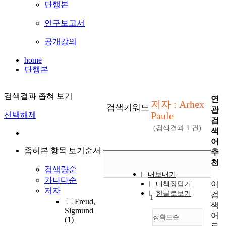
단행본
연구보고서
공개강의
home
단행본
검색결과 좁혀 보기
연
저자 : Arhex
검색키워드
관
Paule
선택해제
검
(검색결과
1
건)
색
어
좁혀본 항목 보기순서
추
천
검색량순
내보내기
가나다순
이
내책장담기
저자
한글로보기
검
1
Freud,
색
Sigmund
어
정확도순
(1)