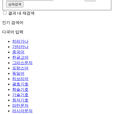
상세검색
결과 내 재검색
인기 검색어
다국어 입력
히라가나
가타카나
중국어
한글고어
그리스문자
프랑스어
독일어
히브리어
괄호기호
학술기호
기술기호
첨자기호
라틴문자
러시아문자