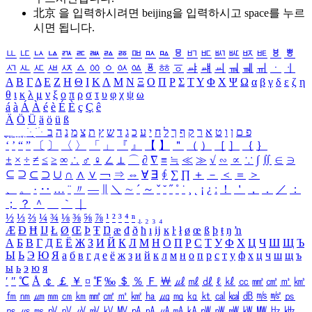
北京 을 입력하시려면
beijing
을 입력하시고 space를 누르
시면 됩니다.
ㅥ
ㅦ
ㅧ
ㅨ
ㅩ
ㅪ
ㅫ
ㅬ
ㅭ
ㅮ
ㅯ
ㅰ
ㅱ
ㅲ
ㅳ
ㅴ
ㅵ
ㅶ
ㅷ
ㅸ
ㅹ
ㅺ
ㅻ
ㅼ
ㅽ
ㅾ
ㅿ
ㆀ
ㆁ
ㆂ
ㆃ
ㆄ
ㆅ
ㆆ
ㆇ
ㆈ
ㆉ
ㆊ
ㆋ
ㆌ
ㆍ
ㆎ
Α
Β
Γ
Δ
Ε
Ζ
Η
Θ
Ι
Κ
Λ
Μ
Ν
Ξ
Ο
Π
Ρ
Σ
Τ
Υ
Φ
Χ
Ψ
Ω
α
β
γ
δ
ε
ζ
η
θ
ι
κ
λ
μ
ν
ξ
ο
π
ρ
σ
τ
υ
φ
χ
ψ
ω
á
à
Á
À
é
è
É
È
ç
Ç
ê
Ä
Ö
Ü
ä
ö
ü
ß
ְ
ֳ
ֲ
ֱ
ָ
ַ
ֵ
ֶ
ִ
ֹ
ּ
ֻ
ׂ
ׁ
ּ
ב
ה
נ
מ
צ
ת
ץ
ש
ד
ג
כ
ע
י
ח
ל
ך
ף
ק
ר
א
ט
ו
ן
ם
פ
‘
’
“
”
〔
〕
〈
〉
「
」
『
』
【
】
＂
（
）
［
］
｛
｝
±
×
÷
≠
≤
≥
∞
∴
♂
♀
∠
⊥
⌒
∂
∇
≡
≒
≪
≫
√
∽
∝
∵
∫
∬
∈
∋
⊆
⊇
⊂
⊃
∪
∩
∧
∨
￢
⇒
⇔
∀
∃
∮
∑
∏
＋
－
＜
＝
＞
、
。
·
‥
…
¨
〃
―
∥
＼
∼
´
～
ˇ
˘
˝
˚
˙
¸
˛
¡
¿
ː
！
＇
，
．
／
：
；
？
＾
＿
｀
｜
½
⅓
⅔
¼
¾
⅛
⅜
⅝
⅞
¹
²
³
⁴
ⁿ
₁
₂
₃
₄
Æ
Ð
Ħ
Ĳ
Ł
Ø
Œ
Þ
Ŧ
Ŋ
æ
đ
ð
ħ
ı
ĳ
ĸ
ŀ
ł
ø
œ
ß
þ
ŧ
ŋ
ŉ
А
Б
В
Г
Д
Е
Ё
Ж
З
И
Й
К
Л
М
Н
О
П
Р
С
Т
У
Ф
Х
Ц
Ч
Ш
Щ
Ъ
Ы
Ь
Э
Ю
Я
а
б
в
г
д
е
ё
ж
з
и
й
к
л
м
н
о
п
р
с
т
у
ф
х
ц
ч
ш
щ
ъ
ы
ь
э
ю
я
′
″
℃
Å
￠
￡
￥
¤
℉
‰
＄
％
Ｆ
￦
㎕
㎖
㎗
ℓ
㎘
㏄
㎣
㎤
㎥
㎦
㎙
㎚
㎛
㎜
㎝
㎞
㎟
㎠
㎡
㎢
㏊
㎍
㎎
㎏
㏏
㎈
㎉
㏈
㎧
㎨
㎰
㎱
㎲
㎳
㎴
㎵
㎶
㎷
㎸
㎹
㎀
㎁
㎂
㎃
㎄
㎺
㎻
㎽
㎾
㎿
㎐
㎑