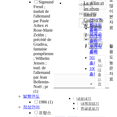
로
Sigmund
Le délire et
내림차순
많
정확도
Freud ;
les rêves
이
traduit de
순
10개씩 출력
dans la
내림차순
l'allemand
본
인기도
Gradiva de
par Paule
자
순
조회
10개씩
Arhex et
W. Jensen
료
연도순
Rose-Marie
출력
제목순
Freud,
Zeitlin ;
20개씩
Sigmund
저자순
précédé de
출력
Gallimard
Gradiva,
발행기
활
30개씩
1986
fantaisie
관순
용
출력
pompéienne
도
50개씩
; Wilhelm
복
높
Jensen ;
출력
사/
trad. de
은
100개씩
대
l'allemand
자
출력
출
par Jean
료
신
Bellemin-
청
Noël ; pr
(1)
발행연도
내보내기
1986
(1)
내책장담기
작성언어
한글로보기
프랑스