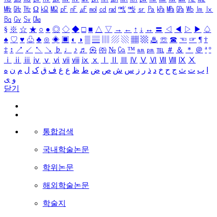
㎒
㎓
㎔
Ω
㏀
㏁
㎊
㎋
㎌
㏖
㏅
㎭
㎮
㎯
㏛
㎩
㎪
㎫
㎬
㏝
㏐
㏓
㏃
㏉
㏜
㏆
§
※
☆
★
○
●
◎
◇
◆
□
■
△
▽
→
←
↑
↓
↔
〓
◁
◀
▷
▶
♤
♠
♡
♥
♧
♣
⊙
◈
▣
◐
◑
▒
▤
▥
▨
▧
▦
▩
♨
☏
☎
☜
☞
¶
†
‡
↕
↗
↙
↖
↘
♭
♩
♪
♬
㉿
㈜
№
㏇
™
㏂
㏘
℡
＃
＆
＊
＠
ª
º
ⅰ
ⅱ
ⅲ
ⅳ
ⅴ
ⅵ
ⅶ
ⅷ
ⅸ
ⅹ
Ⅰ
Ⅱ
Ⅲ
Ⅳ
Ⅴ
Ⅵ
Ⅶ
Ⅷ
Ⅸ
Ⅹ
ا
ب
ت
ث
ج
ح
خ
د
ذ
ر
ز
س
ش
ص
ض
ط
ظ
ع
غ
ف
ق
ک
ل
م
ن
ه
و
ی
닫기
통합검색
국내학술논문
학위논문
해외학술논문
학술지