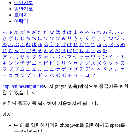
단위기호
일반기호
로마자
아랍어
あ
ぁ
か
が
さ
ざ
た
だ
な
は
ば
ぱ
ま
や
ゃ
ら
わ
ゎ
ん
い
ぃ
き
ぎ
し
じ
ち
ぢ
に
ひ
び
ぴ
み
り
う
ぅ
く
ぐ
す
ず
つ
づ
っ
ぬ
ふ
ぶ
ぷ
む
ゆ
ゅ
る
え
ぇ
け
げ
せ
ぜ
て
で
ね
へ
べ
ぺ
め
れ
お
ぉ
こ
ご
そ
ぞ
と
ど
の
ほ
ぼ
ぽ
も
よ
ょ
ろ
を
ア
ァ
カ
サ
ザ
タ
ダ
ナ
ハ
バ
パ
マ
ヤ
ャ
ラ
ワ
ヮ
ン
イ
ィ
キ
ギ
シ
ジ
チ
ヂ
ニ
ヒ
ビ
ピ
ミ
リ
ウ
ゥ
ク
グ
ス
ズ
ツ
ヅ
ッ
ヌ
フ
ブ
プ
ム
ユ
ュ
ル
エ
ェ
ケ
ゲ
セ
ゼ
テ
デ
ヘ
ベ
ペ
メ
レ
オ
ォ
コ
ゴ
ソ
ゾ
ト
ド
ノ
ホ
ボ
ポ
モ
ヨ
ョ
ロ
ヲ
―
http://chineseinput.net/
에서 pinyin(병음)방식으로 중국어를 변환
할 수 있습니다.
변환된 중국어를 복사하여 사용하시면 됩니다.
예시)
中文 을 입력하시려면
zhongwen
을 입력하시고 space를
누르시면됩니다.