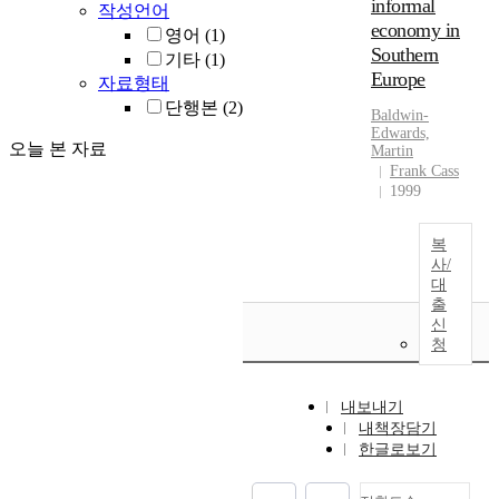
informal
작성언어
economy in
영어
(1)
Southern
기타
(1)
Europe
자료형태
단행본
(2)
Baldwin-
Edwards,
오늘 본 자료
Martin
Frank Cass
1999
복
사/
대
출
신
청
내보내기
내책장담기
한글로보기