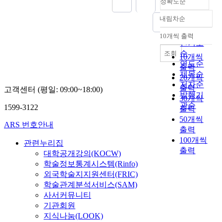
정확도순
내림차순
정확도
순
10개씩 출력
내림차순
인기도
순
조회
10개씩
연도순
출력
제목순
20개씩
저자순
출력
고객센터 (평일: 09:00~18:00)
발행기
30개씩
관순
1599-3122
출력
50개씩
ARS 번호안내
출력
100개씩
관련누리집
출력
대학공개강의(KOCW)
학술정보통계시스템(Rinfo)
외국학술지지원센터(FRIC)
학술관계분석서비스(SAM)
사서커뮤니티
기관회원
지식나눔(LOOK)