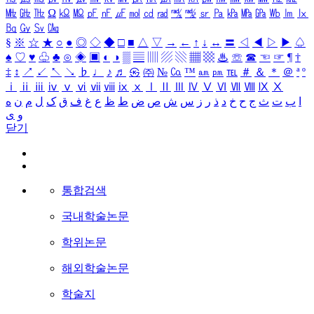
㎒
㎓
㎔
Ω
㏀
㏁
㎊
㎋
㎌
㏖
㏅
㎭
㎮
㎯
㏛
㎩
㎪
㎫
㎬
㏝
㏐
㏓
㏃
㏉
㏜
㏆
§
※
☆
★
○
●
◎
◇
◆
□
■
△
▽
→
←
↑
↓
↔
〓
◁
◀
▷
▶
♤
♠
♡
♥
♧
♣
⊙
◈
▣
◐
◑
▒
▤
▥
▨
▧
▦
▩
♨
☏
☎
☜
☞
¶
†
‡
↕
↗
↙
↖
↘
♭
♩
♪
♬
㉿
㈜
№
㏇
™
㏂
㏘
℡
＃
＆
＊
＠
ª
º
ⅰ
ⅱ
ⅲ
ⅳ
ⅴ
ⅵ
ⅶ
ⅷ
ⅸ
ⅹ
Ⅰ
Ⅱ
Ⅲ
Ⅳ
Ⅴ
Ⅵ
Ⅶ
Ⅷ
Ⅸ
Ⅹ
ا
ب
ت
ث
ج
ح
خ
د
ذ
ر
ز
س
ش
ص
ض
ط
ظ
ع
غ
ف
ق
ک
ل
م
ن
ه
و
ی
닫기
통합검색
국내학술논문
학위논문
해외학술논문
학술지