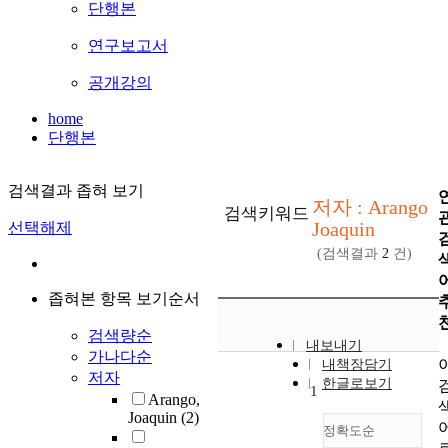
단행본
연구보고서
공개강의
home
단행본
검색결과 좁혀 보기
저자 : Arango
검색키워드
Joaquin
선택해제
(검색결과
2
건)
좁혀본 항목 보기순서
검색량순
내보내기
가나다순
내책장담기
저자
한글로보기
1
Arango,
Joaquin
(2)
정확도순