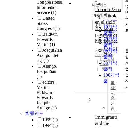
Congressional
La
내림차순
정확도
Information
Econom!2iaa
Service
(1)
순
10개씩 출력
espa!2ntola
내림차순
United
인기도
en el siglo
States.
순
조회
10개씩
XX : una
Congress
(1)
연도순
출력
Baldwin-
perspectiva
제목순
20개씩
Edwards,
hist!2oarica
저자순
Martin
(1)
출력
발행기
Joaqu!2ian
Arango
,
30개씩
Joaqu!2ian
관순
Arango...[et
출력
Editorial
al.]
(1)
50개씩
Ariel
Arango,
출력
1994
Joaqu!2ian
100개씩
(1)
출력
editors,
복
Martin
사/
Baldwin-
대
Edwards,
출
2
Joaquin
신
Arango
(1)
청
발행연도
Immigrants
1999
(1)
and the
1994
(1)