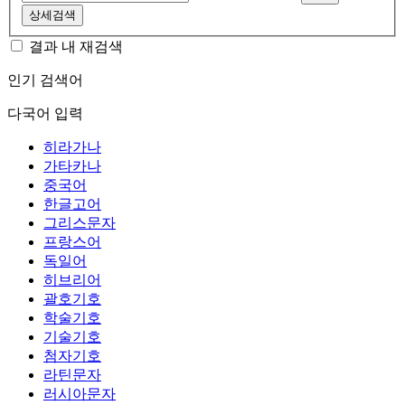
상세검색
결과 내 재검색
인기 검색어
다국어 입력
히라가나
가타카나
중국어
한글고어
그리스문자
프랑스어
독일어
히브리어
괄호기호
학술기호
기술기호
첨자기호
라틴문자
러시아문자