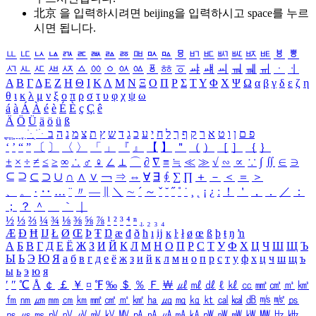
北京 을 입력하시려면
beijing
을 입력하시고 space를 누르
시면 됩니다.
ㅥ
ㅦ
ㅧ
ㅨ
ㅩ
ㅪ
ㅫ
ㅬ
ㅭ
ㅮ
ㅯ
ㅰ
ㅱ
ㅲ
ㅳ
ㅴ
ㅵ
ㅶ
ㅷ
ㅸ
ㅹ
ㅺ
ㅻ
ㅼ
ㅽ
ㅾ
ㅿ
ㆀ
ㆁ
ㆂ
ㆃ
ㆄ
ㆅ
ㆆ
ㆇ
ㆈ
ㆉ
ㆊ
ㆋ
ㆌ
ㆍ
ㆎ
Α
Β
Γ
Δ
Ε
Ζ
Η
Θ
Ι
Κ
Λ
Μ
Ν
Ξ
Ο
Π
Ρ
Σ
Τ
Υ
Φ
Χ
Ψ
Ω
α
β
γ
δ
ε
ζ
η
θ
ι
κ
λ
μ
ν
ξ
ο
π
ρ
σ
τ
υ
φ
χ
ψ
ω
á
à
Á
À
é
è
É
È
ç
Ç
ê
Ä
Ö
Ü
ä
ö
ü
ß
ְ
ֳ
ֲ
ֱ
ָ
ַ
ֵ
ֶ
ִ
ֹ
ּ
ֻ
ׂ
ׁ
ּ
ב
ה
נ
מ
צ
ת
ץ
ש
ד
ג
כ
ע
י
ח
ל
ך
ף
ק
ר
א
ט
ו
ן
ם
פ
‘
’
“
”
〔
〕
〈
〉
「
」
『
』
【
】
＂
（
）
［
］
｛
｝
±
×
÷
≠
≤
≥
∞
∴
♂
♀
∠
⊥
⌒
∂
∇
≡
≒
≪
≫
√
∽
∝
∵
∫
∬
∈
∋
⊆
⊇
⊂
⊃
∪
∩
∧
∨
￢
⇒
⇔
∀
∃
∮
∑
∏
＋
－
＜
＝
＞
、
。
·
‥
…
¨
〃
―
∥
＼
∼
´
～
ˇ
˘
˝
˚
˙
¸
˛
¡
¿
ː
！
＇
，
．
／
：
；
？
＾
＿
｀
｜
½
⅓
⅔
¼
¾
⅛
⅜
⅝
⅞
¹
²
³
⁴
ⁿ
₁
₂
₃
₄
Æ
Ð
Ħ
Ĳ
Ł
Ø
Œ
Þ
Ŧ
Ŋ
æ
đ
ð
ħ
ı
ĳ
ĸ
ŀ
ł
ø
œ
ß
þ
ŧ
ŋ
ŉ
А
Б
В
Г
Д
Е
Ё
Ж
З
И
Й
К
Л
М
Н
О
П
Р
С
Т
У
Ф
Х
Ц
Ч
Ш
Щ
Ъ
Ы
Ь
Э
Ю
Я
а
б
в
г
д
е
ё
ж
з
и
й
к
л
м
н
о
п
р
с
т
у
ф
х
ц
ч
ш
щ
ъ
ы
ь
э
ю
я
′
″
℃
Å
￠
￡
￥
¤
℉
‰
＄
％
Ｆ
￦
㎕
㎖
㎗
ℓ
㎘
㏄
㎣
㎤
㎥
㎦
㎙
㎚
㎛
㎜
㎝
㎞
㎟
㎠
㎡
㎢
㏊
㎍
㎎
㎏
㏏
㎈
㎉
㏈
㎧
㎨
㎰
㎱
㎲
㎳
㎴
㎵
㎶
㎷
㎸
㎹
㎀
㎁
㎂
㎃
㎄
㎺
㎻
㎽
㎾
㎿
㎐
㎑