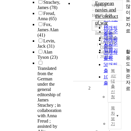
로
Strachey,
European
내림차순
많
정확도
James
(78)
navies and
이
Freud,
순
10개씩 출력
the conduct
내림차순
본
Anna
(65)
인기도
of war
Fox,
자
순
조회
10개씩
James Alan
료
연도순
James
,
Alan
출력
(41)
Routledge,
제목순
20개씩
Levin,
Taylor &
저자순
Jack
(31)
출력
Francis
발행기
활
Group
Alan
30개씩
관순
2019
Tyson
(23)
용
출력
도
50개씩
Translated
높
출력
복
from the
은
사/
100개씩
German
대
자
출력
under the
출
2
료
general
신
editorship of
청
James
Strachey ; in
목
collaboration
차
with Anna
보
Freud ;
기
assisted by