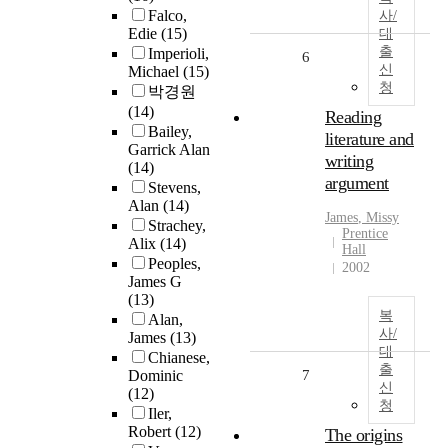
Falco,
사/
Edie
(15)
대
출
Imperioli,
6
신
Michael
(15)
청
박경원
(14)
Reading
Bailey,
literature and
Garrick Alan
writing
(14)
argument
Stevens,
Alan
(14)
James
, Missy
Strachey,
Prentice
Alix
(14)
Hall
Peoples,
2002
James G
(13)
복
Alan,
사/
James
(13)
대
Chianese,
출
Dominic
7
신
(12)
청
Iler,
Robert
(12)
The origins