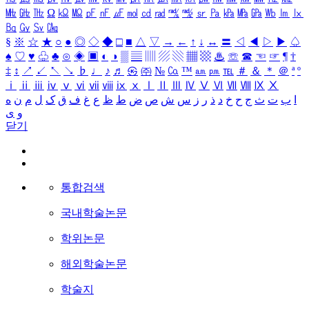
㎒
㎓
㎔
Ω
㏀
㏁
㎊
㎋
㎌
㏖
㏅
㎭
㎮
㎯
㏛
㎩
㎪
㎫
㎬
㏝
㏐
㏓
㏃
㏉
㏜
㏆
§
※
☆
★
○
●
◎
◇
◆
□
■
△
▽
→
←
↑
↓
↔
〓
◁
◀
▷
▶
♤
♠
♡
♥
♧
♣
⊙
◈
▣
◐
◑
▒
▤
▥
▨
▧
▦
▩
♨
☏
☎
☜
☞
¶
†
‡
↕
↗
↙
↖
↘
♭
♩
♪
♬
㉿
㈜
№
㏇
™
㏂
㏘
℡
＃
＆
＊
＠
ª
º
ⅰ
ⅱ
ⅲ
ⅳ
ⅴ
ⅵ
ⅶ
ⅷ
ⅸ
ⅹ
Ⅰ
Ⅱ
Ⅲ
Ⅳ
Ⅴ
Ⅵ
Ⅶ
Ⅷ
Ⅸ
Ⅹ
ا
ب
ت
ث
ج
ح
خ
د
ذ
ر
ز
س
ش
ص
ض
ط
ظ
ع
غ
ف
ق
ک
ل
م
ن
ه
و
ی
닫기
통합검색
국내학술논문
학위논문
해외학술논문
학술지