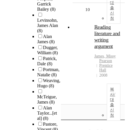
대
Garrick
출
Bailey
(8)
10
신
청
Levinsohn,
James Alan
Reading
(8)
literature and
Alan
writing
James
(8)
argument
Dugger,
William
(8)
James
, Missy
Patrick,
Pearson
Dale
(8)
Prentice
Portman,
Hall
Natalie
(8)
2008
Weaving,
Hugo
(8)
복
사/
McTeigue,
대
James
(8)
출
Alan
신
Taylor...[et
청
al]
(8)
Pastore,
Vincent
(8)