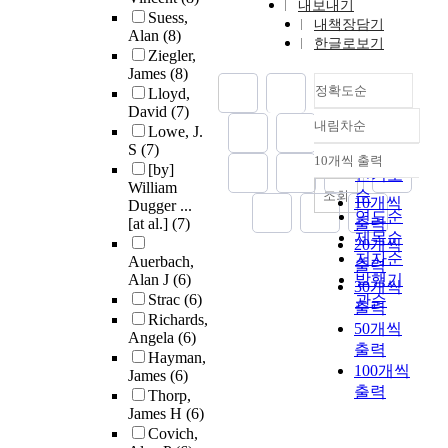
내보내기
Suess,
내책장담기
Alan
(8)
한글로보기
Ziegler,
James
(8)
정확도순
Lloyd,
David
(7)
내림차순
Lowe, J.
정확도
S
(7)
순
10개씩 출력
내림차순
[by]
인기도
William
순
조회
10개씩
Dugger ...
연도순
[at al.]
(7)
출력
제목순
20개씩
저자순
Auerbach,
출력
Alan J
(6)
발행기
30개씩
Strac
(6)
관순
출력
Richards,
50개씩
Angela
(6)
출력
Hayman,
100개씩
James
(6)
출력
Thorp,
James H
(6)
Covich,