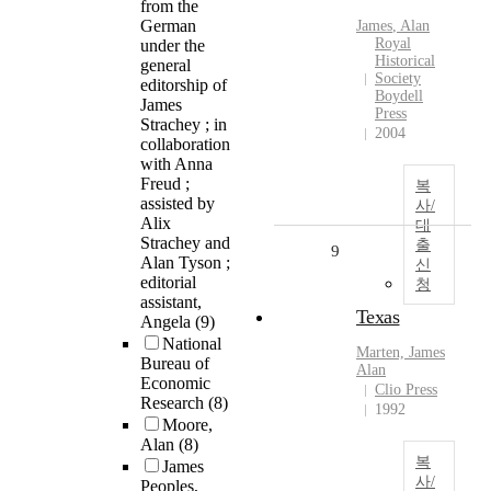
from the
German
James
,
Alan
Royal
under the
Historical
general
Society
editorship of
Boydell
James
Press
Strachey ; in
2004
collaboration
with Anna
Freud ;
복
assisted by
사/
Alix
대
Strachey and
출
9
Alan Tyson ;
신
editorial
청
assistant,
Texas
Angela
(9)
National
Marten,
James
Bureau of
Alan
Economic
Clio Press
Research
(8)
1992
Moore,
Alan
(8)
복
James
사/
Peoples,