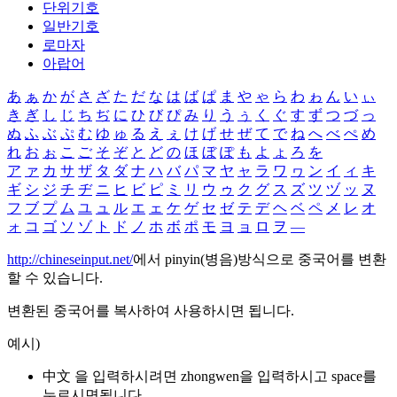
단위기호
일반기호
로마자
아랍어
あ
ぁ
か
が
さ
ざ
た
だ
な
は
ば
ぱ
ま
や
ゃ
ら
わ
ゎ
ん
い
ぃ
き
ぎ
し
じ
ち
ぢ
に
ひ
び
ぴ
み
り
う
ぅ
く
ぐ
す
ず
つ
づ
っ
ぬ
ふ
ぶ
ぷ
む
ゆ
ゅ
る
え
ぇ
け
げ
せ
ぜ
て
で
ね
へ
べ
ぺ
め
れ
お
ぉ
こ
ご
そ
ぞ
と
ど
の
ほ
ぼ
ぽ
も
よ
ょ
ろ
を
ア
ァ
カ
サ
ザ
タ
ダ
ナ
ハ
バ
パ
マ
ヤ
ャ
ラ
ワ
ヮ
ン
イ
ィ
キ
ギ
シ
ジ
チ
ヂ
ニ
ヒ
ビ
ピ
ミ
リ
ウ
ゥ
ク
グ
ス
ズ
ツ
ヅ
ッ
ヌ
フ
ブ
プ
ム
ユ
ュ
ル
エ
ェ
ケ
ゲ
セ
ゼ
テ
デ
ヘ
ベ
ペ
メ
レ
オ
ォ
コ
ゴ
ソ
ゾ
ト
ド
ノ
ホ
ボ
ポ
モ
ヨ
ョ
ロ
ヲ
―
http://chineseinput.net/
에서 pinyin(병음)방식으로 중국어를 변환
할 수 있습니다.
변환된 중국어를 복사하여 사용하시면 됩니다.
예시)
中文 을 입력하시려면
zhongwen
을 입력하시고 space를
누르시면됩니다.