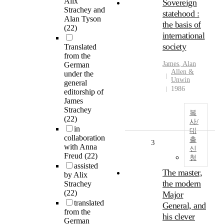
Alix
Sovereign
Strachey and
statehood :
Alan Tyson
the basis of
(22)
international
society
Translated
from the
James
,
Alan
German
Allen &
under the
Unwin
general
1986
editorship of
James
Strachey
복
(22)
사/
in
대
collaboration
출
3
with Anna
신
Freud
(22)
청
assisted
The master,
by Alix
the modern
Strachey
(22)
Major
translated
General, and
from the
his clever
German