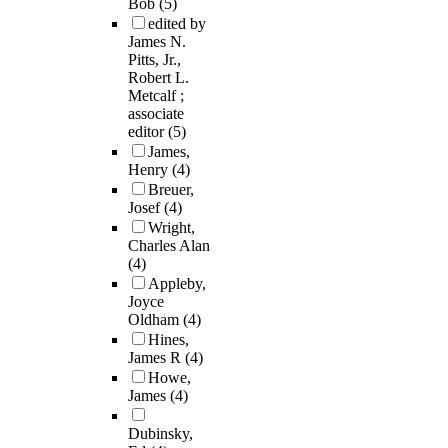
Bob
(5)
edited by
James N.
Pitts, Jr.,
Robert L.
Metcalf ;
associate
editor
(5)
James,
Henry
(4)
Breuer,
Josef
(4)
Wright,
Charles Alan
(4)
Appleby,
Joyce
Oldham
(4)
Hines,
James R
(4)
Howe,
James
(4)
Dubinsky,