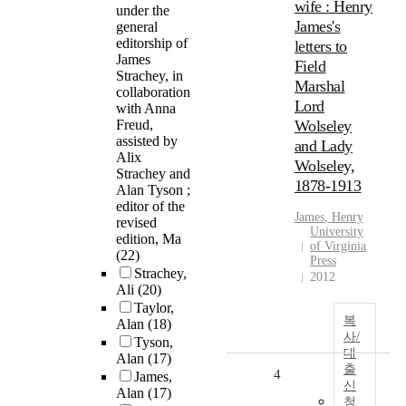
wife : Henry
under the
James's
general
editorship of
letters to
James
Field
Strachey, in
Marshal
collaboration
Lord
with Anna
Freud,
Wolseley
assisted by
and Lady
Alix
Wolseley,
Strachey and
1878-1913
Alan Tyson ;
editor of the
James
, Henry
revised
University
edition, Ma
of Virginia
(22)
Press
Strachey,
2012
Ali
(20)
Taylor,
복
Alan
(18)
사/
Tyson,
대
Alan
(17)
출
4
James,
신
Alan
(17)
청