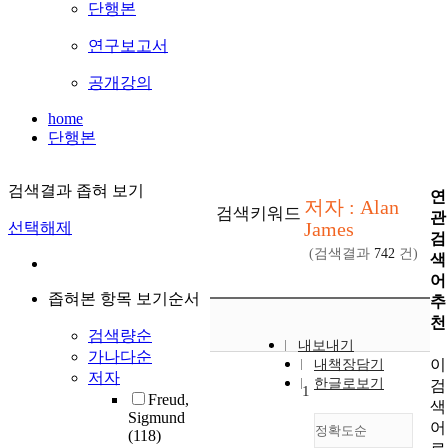
단행본
연구보고서
공개강의
home
단행본
검색결과 좁혀 보기
연
저자 : Alan
검색키워드
관
James
선택해제
검
(검색결과
742
건)
색
어
좁혀본 항목 보기순서
추
천
검색량순
내보내기
가나다순
이
내책장담기
저자
한글로보기
검
1
Freud,
색
Sigmund
어
정확도순
(118)