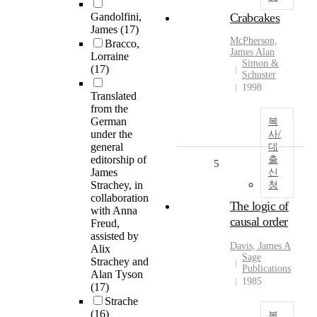
Gandolfini,
Crabcakes
James
(17)
McPherson,
Bracco,
James
Alan
Lorraine
Simon &
(17)
Schuster
1998
Translated
from the
German
복
under the
사/
general
대
editorship of
출
5
James
신
Strachey, in
청
collaboration
The logic of
with Anna
causal order
Freud,
assisted by
Davis,
James
A
Alix
Sage
Strachey and
Publications
Alan Tyson
1985
(17)
Strache
(16)
복