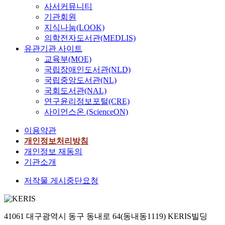
사서커뮤니티
기관회원
지식나눔(LOOK)
의학전자도서관(MEDLIS)
유관기관 사이트
교육부(MOE)
국립장애인도서관(NLD)
국립중앙도서관(NL)
국회도서관(NAL)
연구윤리정보포털(CRE)
사이언스온 (ScienceON)
이용약관
개인정보처리방침
개인정보 재동의
기관소개
저작물 게시중단요청
41061 대구광역시 동구 동내로 64(동내동1119) KERIS빌딩