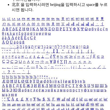
北京 을 입력하시려면
beijing
을 입력하시고 space를 누르
시면 됩니다.
ㅥ
ㅦ
ㅧ
ㅨ
ㅩ
ㅪ
ㅫ
ㅬ
ㅭ
ㅮ
ㅯ
ㅰ
ㅱ
ㅲ
ㅳ
ㅴ
ㅵ
ㅶ
ㅷ
ㅸ
ㅹ
ㅺ
ㅻ
ㅼ
ㅽ
ㅾ
ㅿ
ㆀ
ㆁ
ㆂ
ㆃ
ㆄ
ㆅ
ㆆ
ㆇ
ㆈ
ㆉ
ㆊ
ㆋ
ㆌ
ㆍ
ㆎ
Α
Β
Γ
Δ
Ε
Ζ
Η
Θ
Ι
Κ
Λ
Μ
Ν
Ξ
Ο
Π
Ρ
Σ
Τ
Υ
Φ
Χ
Ψ
Ω
α
β
γ
δ
ε
ζ
η
θ
ι
κ
λ
μ
ν
ξ
ο
π
ρ
σ
τ
υ
φ
χ
ψ
ω
á
à
Á
À
é
è
É
È
ç
Ç
ê
Ä
Ö
Ü
ä
ö
ü
ß
ְ
ֳ
ֲ
ֱ
ָ
ַ
ֵ
ֶ
ִ
ֹ
ּ
ֻ
ׂ
ׁ
ּ
ב
ה
נ
מ
צ
ת
ץ
ש
ד
ג
כ
ע
י
ח
ל
ך
ף
ק
ר
א
ט
ו
ן
ם
פ
‘
’
“
”
〔
〕
〈
〉
「
」
『
』
【
】
＂
（
）
［
］
｛
｝
±
×
÷
≠
≤
≥
∞
∴
♂
♀
∠
⊥
⌒
∂
∇
≡
≒
≪
≫
√
∽
∝
∵
∫
∬
∈
∋
⊆
⊇
⊂
⊃
∪
∩
∧
∨
￢
⇒
⇔
∀
∃
∮
∑
∏
＋
－
＜
＝
＞
、
。
·
‥
…
¨
〃
―
∥
＼
∼
´
～
ˇ
˘
˝
˚
˙
¸
˛
¡
¿
ː
！
＇
，
．
／
：
；
？
＾
＿
｀
｜
½
⅓
⅔
¼
¾
⅛
⅜
⅝
⅞
¹
²
³
⁴
ⁿ
₁
₂
₃
₄
Æ
Ð
Ħ
Ĳ
Ł
Ø
Œ
Þ
Ŧ
Ŋ
æ
đ
ð
ħ
ı
ĳ
ĸ
ŀ
ł
ø
œ
ß
þ
ŧ
ŋ
ŉ
А
Б
В
Г
Д
Е
Ё
Ж
З
И
Й
К
Л
М
Н
О
П
Р
С
Т
У
Ф
Х
Ц
Ч
Ш
Щ
Ъ
Ы
Ь
Э
Ю
Я
а
б
в
г
д
е
ё
ж
з
и
й
к
л
м
н
о
п
р
с
т
у
ф
х
ц
ч
ш
щ
ъ
ы
ь
э
ю
я
′
″
℃
Å
￠
￡
￥
¤
℉
‰
＄
％
Ｆ
￦
㎕
㎖
㎗
ℓ
㎘
㏄
㎣
㎤
㎥
㎦
㎙
㎚
㎛
㎜
㎝
㎞
㎟
㎠
㎡
㎢
㏊
㎍
㎎
㎏
㏏
㎈
㎉
㏈
㎧
㎨
㎰
㎱
㎲
㎳
㎴
㎵
㎶
㎷
㎸
㎹
㎀
㎁
㎂
㎃
㎄
㎺
㎻
㎽
㎾
㎿
㎐
㎑