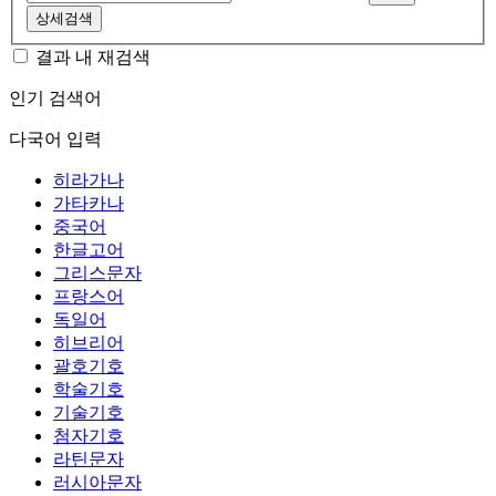
상세검색
결과 내 재검색
인기 검색어
다국어 입력
히라가나
가타카나
중국어
한글고어
그리스문자
프랑스어
독일어
히브리어
괄호기호
학술기호
기술기호
첨자기호
라틴문자
러시아문자