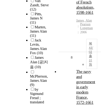
Van
of French
Zandt, Steve
absolutism,
(12)
1598-1661
Pitts,
James N
James
,
Alan
(11)
Pearson
Marten,
Longman
James Alan
2006
(11)
Jack
복
Levin,
사/
James Alan
대
Fox
(10)
출
James
8
신
Alan [공]지
청
음
(10)
The navy
McPherson,
and
James Alan
government
(9)
in early
by
modern
Sigmund
France,
Freud ;
translated
1572-1661