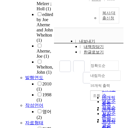
Melzer ;
Holl
(1)
복사/대
edited
출신청
by Joe
Aherne
and John
Whelton
(1)
내보내기
내책장담기
Aherne,
한글로보기
Joe
(1)
정확도순
Whelton,
John
(1)
내림차순
발행연도
정확도
순
2010
10개씩 출력
내림차순
(1)
인기도
1998
순
조회
10개씩
(1)
연도순
출력
작성언어
제목순
20개씩
영어
저자순
출력
(2)
발행기
30개씩
자료형태
관순
출력