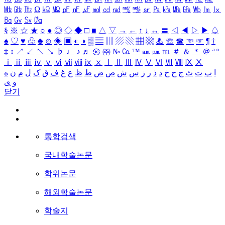
㎒
㎓
㎔
Ω
㏀
㏁
㎊
㎋
㎌
㏖
㏅
㎭
㎮
㎯
㏛
㎩
㎪
㎫
㎬
㏝
㏐
㏓
㏃
㏉
㏜
㏆
§
※
☆
★
○
●
◎
◇
◆
□
■
△
▽
→
←
↑
↓
↔
〓
◁
◀
▷
▶
♤
♠
♡
♥
♧
♣
⊙
◈
▣
◐
◑
▒
▤
▥
▨
▧
▦
▩
♨
☏
☎
☜
☞
¶
†
‡
↕
↗
↙
↖
↘
♭
♩
♪
♬
㉿
㈜
№
㏇
™
㏂
㏘
℡
＃
＆
＊
＠
ª
º
ⅰ
ⅱ
ⅲ
ⅳ
ⅴ
ⅵ
ⅶ
ⅷ
ⅸ
ⅹ
Ⅰ
Ⅱ
Ⅲ
Ⅳ
Ⅴ
Ⅵ
Ⅶ
Ⅷ
Ⅸ
Ⅹ
ا
ب
ت
ث
ج
ح
خ
د
ذ
ر
ز
س
ش
ص
ض
ط
ظ
ع
غ
ف
ق
ک
ل
م
ن
ه
و
ی
닫기
통합검색
국내학술논문
학위논문
해외학술논문
학술지