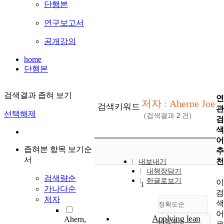
단행본
연구보고서
공개강의
home
단행본
검색결과 좁혀 보기
연
저자 : Aherne Joe
검색키워드
관
선택해제
(검색결과
2
건)
검
색
어
좁혀본 항목 보기순
추
서
천
내보내기
내책장담기
검색량순
한글로보기
이
1
가나다순
검
저자
색
정확도순
어
Applying lean
Ahern,
내림차순