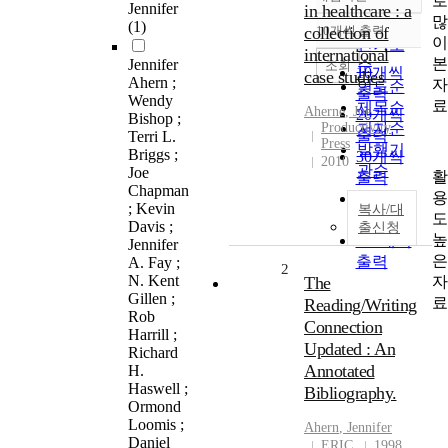
로
정확도
Jennifer
in healthcare : a
많
순
(1)
collection of
10개씩 출력
내림차순
이
인기도
international
본
Jennifer
순
조회
10개씩
case studies
Ahern ;
자
연도순
출력
Wendy
료
제목순
Aherne
,
Joe
20개씩
Bishop ;
Productivity
저자순
출력
Terri L.
Press
발행기
Briggs ;
30개씩
2010
관순
Joe
활
출력
Chapman
용
50개씩
; Kevin
복사/대
도
출력
Davis ;
출신청
높
100개씩
Jennifer
은
출력
A. Fay ;
2
N. Kent
자
The
Gillen ;
료
Reading/Writing
Rob
Connection
Harrill ;
Updated : An
Richard
Annotated
H.
Haswell ;
Bibliography.
Ormond
Loomis ;
Ahern
, Jennifer
Daniel
ERIC
1998