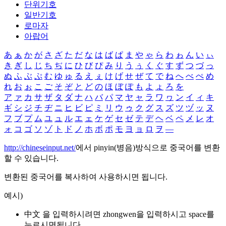
단위기호
일반기호
로마자
아랍어
あ
ぁ
か
が
さ
ざ
た
だ
な
は
ば
ぱ
ま
や
ゃ
ら
わ
ゎ
ん
い
ぃ
き
ぎ
し
じ
ち
ぢ
に
ひ
び
ぴ
み
り
う
ぅ
く
ぐ
す
ず
つ
づ
っ
ぬ
ふ
ぶ
ぷ
む
ゆ
ゅ
る
え
ぇ
け
げ
せ
ぜ
て
で
ね
へ
べ
ぺ
め
れ
お
ぉ
こ
ご
そ
ぞ
と
ど
の
ほ
ぼ
ぽ
も
よ
ょ
ろ
を
ア
ァ
カ
サ
ザ
タ
ダ
ナ
ハ
バ
パ
マ
ヤ
ャ
ラ
ワ
ヮ
ン
イ
ィ
キ
ギ
シ
ジ
チ
ヂ
ニ
ヒ
ビ
ピ
ミ
リ
ウ
ゥ
ク
グ
ス
ズ
ツ
ヅ
ッ
ヌ
フ
ブ
プ
ム
ユ
ュ
ル
エ
ェ
ケ
ゲ
セ
ゼ
テ
デ
ヘ
ベ
ペ
メ
レ
オ
ォ
コ
ゴ
ソ
ゾ
ト
ド
ノ
ホ
ボ
ポ
モ
ヨ
ョ
ロ
ヲ
―
http://chineseinput.net/
에서 pinyin(병음)방식으로 중국어를 변환
할 수 있습니다.
변환된 중국어를 복사하여 사용하시면 됩니다.
예시)
中文 을 입력하시려면
zhongwen
을 입력하시고 space를
누르시면됩니다.