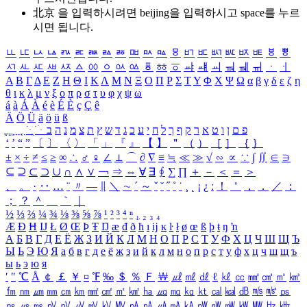
北京 을 입력하시려면
beijing
을 입력하시고 space를 누르
시면 됩니다.
ㅥ
ㅦ
ㅧ
ㅨ
ㅩ
ㅪ
ㅫ
ㅬ
ㅭ
ㅮ
ㅯ
ㅰ
ㅱ
ㅲ
ㅳ
ㅴ
ㅵ
ㅶ
ㅷ
ㅸ
ㅹ
ㅺ
ㅻ
ㅼ
ㅽ
ㅾ
ㅿ
ㆀ
ㆁ
ㆂ
ㆃ
ㆄ
ㆅ
ㆆ
ㆇ
ㆈ
ㆉ
ㆊ
ㆋ
ㆌ
ㆍ
ㆎ
Α
Β
Γ
Δ
Ε
Ζ
Η
Θ
Ι
Κ
Λ
Μ
Ν
Ξ
Ο
Π
Ρ
Σ
Τ
Υ
Φ
Χ
Ψ
Ω
α
β
γ
δ
ε
ζ
η
θ
ι
κ
λ
μ
ν
ξ
ο
π
ρ
σ
τ
υ
φ
χ
ψ
ω
á
à
Á
À
é
è
É
È
ç
Ç
ê
Ä
Ö
Ü
ä
ö
ü
ß
ְ
ֳ
ֲ
ֱ
ָ
ַ
ֵ
ֶ
ִ
ֹ
ּ
ֻ
ׂ
ׁ
ּ
ב
ה
נ
מ
צ
ת
ץ
ש
ד
ג
כ
ע
י
ח
ל
ך
ף
ק
ר
א
ט
ו
ן
ם
פ
‘
’
“
”
〔
〕
〈
〉
「
」
『
』
【
】
＂
（
）
［
］
｛
｝
±
×
÷
≠
≤
≥
∞
∴
♂
♀
∠
⊥
⌒
∂
∇
≡
≒
≪
≫
√
∽
∝
∵
∫
∬
∈
∋
⊆
⊇
⊂
⊃
∪
∩
∧
∨
￢
⇒
⇔
∀
∃
∮
∑
∏
＋
－
＜
＝
＞
、
。
·
‥
…
¨
〃
―
∥
＼
∼
´
～
ˇ
˘
˝
˚
˙
¸
˛
¡
¿
ː
！
＇
，
．
／
：
；
？
＾
＿
｀
｜
½
⅓
⅔
¼
¾
⅛
⅜
⅝
⅞
¹
²
³
⁴
ⁿ
₁
₂
₃
₄
Æ
Ð
Ħ
Ĳ
Ł
Ø
Œ
Þ
Ŧ
Ŋ
æ
đ
ð
ħ
ı
ĳ
ĸ
ŀ
ł
ø
œ
ß
þ
ŧ
ŋ
ŉ
А
Б
В
Г
Д
Е
Ё
Ж
З
И
Й
К
Л
М
Н
О
П
Р
С
Т
У
Ф
Х
Ц
Ч
Ш
Щ
Ъ
Ы
Ь
Э
Ю
Я
а
б
в
г
д
е
ё
ж
з
и
й
к
л
м
н
о
п
р
с
т
у
ф
х
ц
ч
ш
щ
ъ
ы
ь
э
ю
я
′
″
℃
Å
￠
￡
￥
¤
℉
‰
＄
％
Ｆ
￦
㎕
㎖
㎗
ℓ
㎘
㏄
㎣
㎤
㎥
㎦
㎙
㎚
㎛
㎜
㎝
㎞
㎟
㎠
㎡
㎢
㏊
㎍
㎎
㎏
㏏
㎈
㎉
㏈
㎧
㎨
㎰
㎱
㎲
㎳
㎴
㎵
㎶
㎷
㎸
㎹
㎀
㎁
㎂
㎃
㎄
㎺
㎻
㎽
㎾
㎿
㎐
㎑