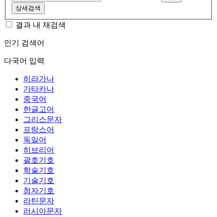
상세검색
결과 내 재검색
인기 검색어
다국어 입력
히라가나
가타카나
중국어
한글고어
그리스문자
프랑스어
독일어
히브리어
괄호기호
학술기호
기술기호
첨자기호
라틴문자
러시아문자