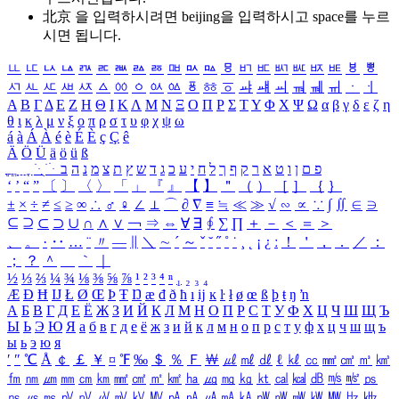
北京 을 입력하시려면
beijing
을 입력하시고 space를 누르
시면 됩니다.
ㅥ
ㅦ
ㅧ
ㅨ
ㅩ
ㅪ
ㅫ
ㅬ
ㅭ
ㅮ
ㅯ
ㅰ
ㅱ
ㅲ
ㅳ
ㅴ
ㅵ
ㅶ
ㅷ
ㅸ
ㅹ
ㅺ
ㅻ
ㅼ
ㅽ
ㅾ
ㅿ
ㆀ
ㆁ
ㆂ
ㆃ
ㆄ
ㆅ
ㆆ
ㆇ
ㆈ
ㆉ
ㆊ
ㆋ
ㆌ
ㆍ
ㆎ
Α
Β
Γ
Δ
Ε
Ζ
Η
Θ
Ι
Κ
Λ
Μ
Ν
Ξ
Ο
Π
Ρ
Σ
Τ
Υ
Φ
Χ
Ψ
Ω
α
β
γ
δ
ε
ζ
η
θ
ι
κ
λ
μ
ν
ξ
ο
π
ρ
σ
τ
υ
φ
χ
ψ
ω
á
à
Á
À
é
è
É
È
ç
Ç
ê
Ä
Ö
Ü
ä
ö
ü
ß
ְ
ֳ
ֲ
ֱ
ָ
ַ
ֵ
ֶ
ִ
ֹ
ּ
ֻ
ׂ
ׁ
ּ
ב
ה
נ
מ
צ
ת
ץ
ש
ד
ג
כ
ע
י
ח
ל
ך
ף
ק
ר
א
ט
ו
ן
ם
פ
‘
’
“
”
〔
〕
〈
〉
「
」
『
』
【
】
＂
（
）
［
］
｛
｝
±
×
÷
≠
≤
≥
∞
∴
♂
♀
∠
⊥
⌒
∂
∇
≡
≒
≪
≫
√
∽
∝
∵
∫
∬
∈
∋
⊆
⊇
⊂
⊃
∪
∩
∧
∨
￢
⇒
⇔
∀
∃
∮
∑
∏
＋
－
＜
＝
＞
、
。
·
‥
…
¨
〃
―
∥
＼
∼
´
～
ˇ
˘
˝
˚
˙
¸
˛
¡
¿
ː
！
＇
，
．
／
：
；
？
＾
＿
｀
｜
½
⅓
⅔
¼
¾
⅛
⅜
⅝
⅞
¹
²
³
⁴
ⁿ
₁
₂
₃
₄
Æ
Ð
Ħ
Ĳ
Ł
Ø
Œ
Þ
Ŧ
Ŋ
æ
đ
ð
ħ
ı
ĳ
ĸ
ŀ
ł
ø
œ
ß
þ
ŧ
ŋ
ŉ
А
Б
В
Г
Д
Е
Ё
Ж
З
И
Й
К
Л
М
Н
О
П
Р
С
Т
У
Ф
Х
Ц
Ч
Ш
Щ
Ъ
Ы
Ь
Э
Ю
Я
а
б
в
г
д
е
ё
ж
з
и
й
к
л
м
н
о
п
р
с
т
у
ф
х
ц
ч
ш
щ
ъ
ы
ь
э
ю
я
′
″
℃
Å
￠
￡
￥
¤
℉
‰
＄
％
Ｆ
￦
㎕
㎖
㎗
ℓ
㎘
㏄
㎣
㎤
㎥
㎦
㎙
㎚
㎛
㎜
㎝
㎞
㎟
㎠
㎡
㎢
㏊
㎍
㎎
㎏
㏏
㎈
㎉
㏈
㎧
㎨
㎰
㎱
㎲
㎳
㎴
㎵
㎶
㎷
㎸
㎹
㎀
㎁
㎂
㎃
㎄
㎺
㎻
㎽
㎾
㎿
㎐
㎑