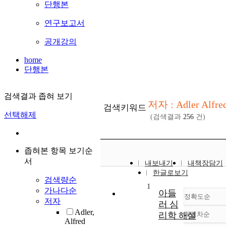
단행본
연구보고서
공개강의
home
단행본
검색결과 좁혀 보기
저자 : Adler Alfre
검색키워드
선택해제
(검색결과
256
건)
좁혀본 항목 보기순
서
내보내기
내책장담기
한글로보기
검색량순
1
가나다순
아들
정확도순
저자
러 심
Adler,
리학 해설
내림차순
정확
Alfred