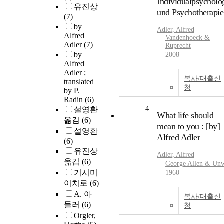
Individualpsycholo
유진상
und Psychotherapie
(7)
by
Adler
,
Alfred
Alfred
Vandenhoeck &
Adler
(7)
Ruprecht
by
2008
Alfred
Adler ;
복사/대출신
translated
청
by P.
Radin
(6)
4
설영환
What life should
옮김
(6)
mean to you : [by]
설영환
Alfred Adler
(6)
유진상
Adler
,
Alfred
옮김
(6)
George Allen & Un
기시미
1960
이치로
(6)
A. 아
복사/대출신
들러
(6)
청
Orgler,