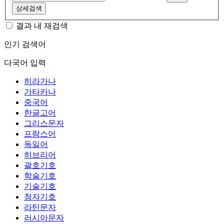
상세검색
결과 내 재검색
인기 검색어
다국어 입력
히라가나
가타카나
중국어
한글고어
그리스문자
프랑스어
독일어
히브리어
괄호기호
학술기호
기술기호
첨자기호
라틴문자
러시아문자