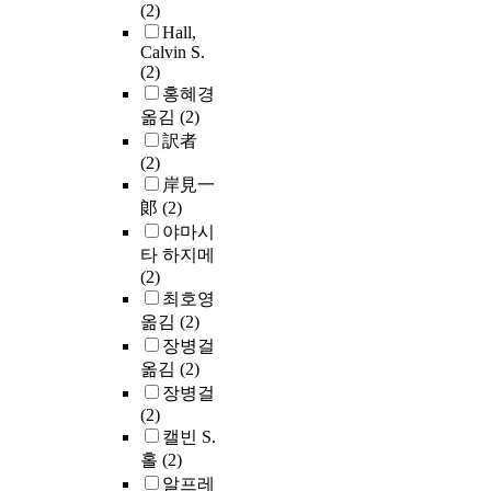
(2)
Hall,
Calvin S.
(2)
홍혜경
옮김
(2)
訳者
(2)
岸見一
郞
(2)
야마시
타 하지메
(2)
최호영
옮김
(2)
장병걸
옮김
(2)
장병걸
(2)
캘빈 S.
홀
(2)
알프레