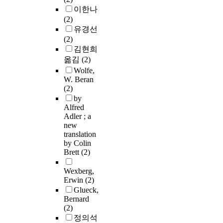
이한나
(2)
유경선
(2)
김현희
옮김
(2)
Wolfe,
W. Beran
(2)
by
Alfred
Adler ; a
new
translation
by Colin
Brett
(2)
Wexberg,
Erwin
(2)
Glueck,
Bernard
(2)
정의석