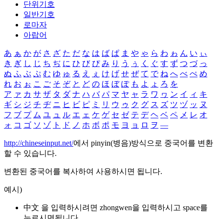
단위기호
일반기호
로마자
아랍어
あ
ぁ
か
が
さ
ざ
た
だ
な
は
ば
ぱ
ま
や
ゃ
ら
わ
ゎ
ん
い
ぃ
き
ぎ
し
じ
ち
ぢ
に
ひ
び
ぴ
み
り
う
ぅ
く
ぐ
す
ず
つ
づ
っ
ぬ
ふ
ぶ
ぷ
む
ゆ
ゅ
る
え
ぇ
け
げ
せ
ぜ
て
で
ね
へ
べ
ぺ
め
れ
お
ぉ
こ
ご
そ
ぞ
と
ど
の
ほ
ぼ
ぽ
も
よ
ょ
ろ
を
ア
ァ
カ
サ
ザ
タ
ダ
ナ
ハ
バ
パ
マ
ヤ
ャ
ラ
ワ
ヮ
ン
イ
ィ
キ
ギ
シ
ジ
チ
ヂ
ニ
ヒ
ビ
ピ
ミ
リ
ウ
ゥ
ク
グ
ス
ズ
ツ
ヅ
ッ
ヌ
フ
ブ
プ
ム
ユ
ュ
ル
エ
ェ
ケ
ゲ
セ
ゼ
テ
デ
ヘ
ベ
ペ
メ
レ
オ
ォ
コ
ゴ
ソ
ゾ
ト
ド
ノ
ホ
ボ
ポ
モ
ヨ
ョ
ロ
ヲ
―
http://chineseinput.net/
에서 pinyin(병음)방식으로 중국어를 변환
할 수 있습니다.
변환된 중국어를 복사하여 사용하시면 됩니다.
예시)
中文 을 입력하시려면
zhongwen
을 입력하시고 space를
누르시면됩니다.