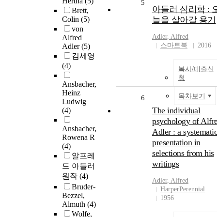
Hertha
(5)
5
아들러 심리학 : 
Brett,
Colin
(5)
늘을 살아갈 용기
von
Adler
,
Alfred
Alfred
스마트북
2016
Adler
(5)
김세영
(4)
복사/대출신
청
Ansbacher,
Heinz
목차보기
6
Ludwig
The individual
(4)
psychology of Alfr
Ansbacher,
Adler : a systemati
Rowena R
presentation in
(4)
selections from his
알프레
writings
드 아들러
원작
(4)
Adler
,
Alfred
Bruder-
HarperPerennial
Bezzel,
1956
Almuth
(4)
Wolfe,