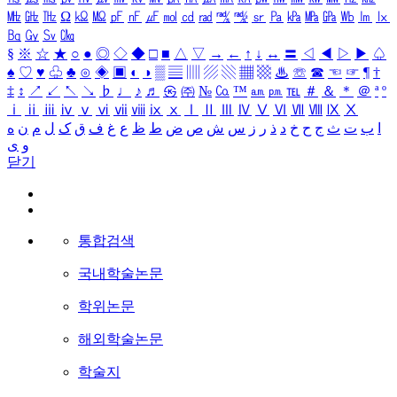
㎒
㎓
㎔
Ω
㏀
㏁
㎊
㎋
㎌
㏖
㏅
㎭
㎮
㎯
㏛
㎩
㎪
㎫
㎬
㏝
㏐
㏓
㏃
㏉
㏜
㏆
§
※
☆
★
○
●
◎
◇
◆
□
■
△
▽
→
←
↑
↓
↔
〓
◁
◀
▷
▶
♤
♠
♡
♥
♧
♣
⊙
◈
▣
◐
◑
▒
▤
▥
▨
▧
▦
▩
♨
☏
☎
☜
☞
¶
†
‡
↕
↗
↙
↖
↘
♭
♩
♪
♬
㉿
㈜
№
㏇
™
㏂
㏘
℡
＃
＆
＊
＠
ª
º
ⅰ
ⅱ
ⅲ
ⅳ
ⅴ
ⅵ
ⅶ
ⅷ
ⅸ
ⅹ
Ⅰ
Ⅱ
Ⅲ
Ⅳ
Ⅴ
Ⅵ
Ⅶ
Ⅷ
Ⅸ
Ⅹ
ا
ب
ت
ث
ج
ح
خ
د
ذ
ر
ز
س
ش
ص
ض
ط
ظ
ع
غ
ف
ق
ک
ل
م
ن
ه
و
ی
닫기
통합검색
국내학술논문
학위논문
해외학술논문
학술지