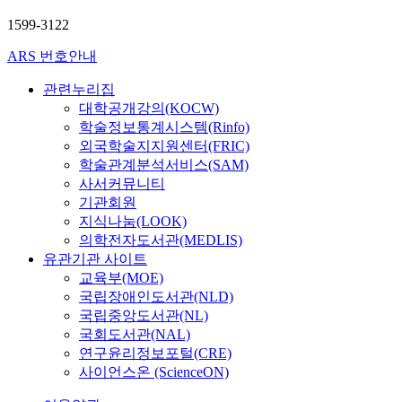
1599-3122
ARS 번호안내
관련누리집
대학공개강의(KOCW)
학술정보통계시스템(Rinfo)
외국학술지지원센터(FRIC)
학술관계분석서비스(SAM)
사서커뮤니티
기관회원
지식나눔(LOOK)
의학전자도서관(MEDLIS)
유관기관 사이트
교육부(MOE)
국립장애인도서관(NLD)
국립중앙도서관(NL)
국회도서관(NAL)
연구윤리정보포털(CRE)
사이언스온 (ScienceON)