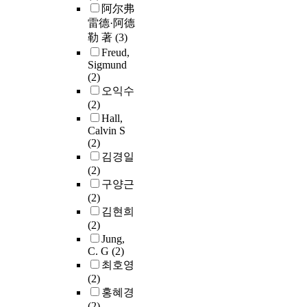
阿尔弗
雷德·阿德
勒 著
(3)
Freud,
Sigmund
(2)
오익수
(2)
Hall,
Calvin S
(2)
김경일
(2)
구양근
(2)
김현희
(2)
Jung,
C. G
(2)
최호영
(2)
홍혜경
(2)