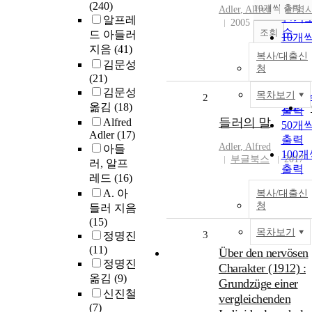
순
(240)
10개씩 출력
Adler
,
Alfred
선영
내림
인기
알프레
2005
순
조회
드 아들러
10개
연도
지음
(41)
출력
복사/대출신
제목
김문성
20개
청
저자
(21)
출력
발행
김문성
목차보기
30개
2
관순
옮김
(18)
출력
들러의 말
Alfred
50개
Adler
(17)
출력
Adler
,
Alfred
아들
100
부글북스
2017
러, 알프
출력
레드
(16)
A. 아
복사/대출신
청
들러 지음
(15)
목차보기
3
정명진
(11)
Über den nervösen
정명진
Charakter (1912) :
옮김
(9)
Grundzüge einer
신진철
vergleichenden
(7)