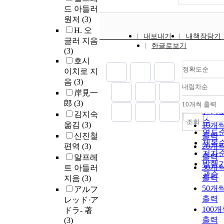
드 아들러
원저
(3)
H. 오
내보내기
내책장담기
글러 지음
한글로보기
(3)
호시
정확도순
이치로 지
음
(3)
내림차순
정확
岸見一
순
郎
(3)
10개씩 출력
내림
인기
김지숙
순
조회
옮김
(3)
10개
연도
신진철
출력
제목
편역
(3)
20개
저자
출력
알프레
발행
30개
트 아들러
관순
출력
지음
(3)
50개
アルフ
출력
レッド·ア
100
ドラ- 著
출력
(3)