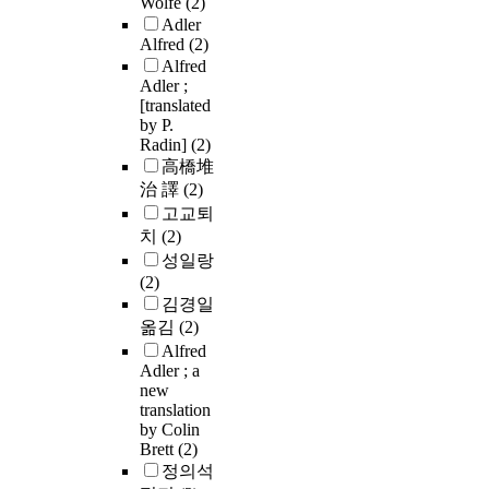
Wolfe
(2)
Adler
Alfred
(2)
Alfred
Adler ;
[translated
by P.
Radin]
(2)
高橋堆
治 譯
(2)
고교퇴
치
(2)
성일랑
(2)
김경일
옮김
(2)
Alfred
Adler ; a
new
translation
by Colin
Brett
(2)
정의석