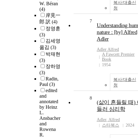
복사/대출신
W. Béran
청
(4)
岸見一
7
郎 訳
(4)
Understanding hu
정영훈
nature : [by] Alfred
(3)
Adler
김세영
옮김
(3)
Adler
Alfred
박재현
A Fawcett Premier
Book
(3)
1954
장하영
(3)
Radin,
복사/대출신
Paul
(3)
청
edited
and
8
annotated
(삶이 흔들릴 때)
by Heinz
들러 심리학
L.
Ansbacher
Adler
,
Alfred
and
스타북스
2024
Rowena
R.