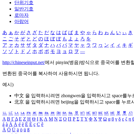
단위기호
일반기호
로마자
아랍어
あ
ぁ
か
が
さ
ざ
た
だ
な
は
ば
ぱ
ま
や
ゃ
ら
わ
ゎ
ん
い
ぃ
き
こ
ご
そ
ぞ
と
ど
の
ほ
ぼ
ぽ
も
よ
ょ
ろ
を
ア
ァ
カ
サ
ザ
タ
ダ
ナ
ハ
バ
パ
マ
ヤ
ャ
ラ
ワ
ヮ
ン
イ
ィ
キ
ギ
ソ
ゾ
ト
ド
ノ
ホ
ボ
ポ
モ
ヨ
ョ
ロ
ヲ
―
http://chineseinput.net/
에서 pinyin(병음)방식으로 중국어를 변환
변환된 중국어를 복사하여 사용하시면 됩니다.
예시)
中文 을 입력하시려면
zhongwen
을 입력하시고 space를
北京 을 입력하시려면
beijing
을 입력하시고 space를 누르
ㅥ
ㅦ
ㅧ
ㅨ
ㅩ
ㅪ
ㅫ
ㅬ
ㅭ
ㅮ
ㅯ
ㅰ
ㅱ
ㅲ
ㅳ
ㅴ
ㅵ
ㅶ
ㅷ
ㅸ
ㅹ
ㅺ
Α
Β
Γ
Δ
Ε
Ζ
Η
Θ
Ι
Κ
Λ
Μ
Ν
Ξ
Ο
Π
Ρ
Σ
Τ
Υ
Φ
Χ
Ψ
Ω
α
β
γ
δ
ε
ζ
η
á
à
Á
À
é
è
É
È
ç
Ç
ê
Ä
Ö
Ü
ä
ö
ü
ß