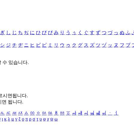
ぎ
し
じ
ち
ぢ
に
ひ
び
ぴ
み
り
う
ぅ
く
ぐ
す
ず
つ
づ
っ
ぬ
ふ
シ
ジ
チ
ヂ
ニ
ヒ
ビ
ピ
ミ
リ
ウ
ゥ
ク
グ
ス
ズ
ツ
ヅ
ッ
ヌ
フ
ブ
할 수 있습니다.
누르시면됩니다.
시면 됩니다.
ㅻ
ㅼ
ㅽ
ㅾ
ㅿ
ㆀ
ㆁ
ㆂ
ㆃ
ㆄ
ㆅ
ㆆ
ㆇ
ㆈ
ㆉ
ㆊ
ㆋ
ㆌ
ㆍ
ㆎ
θ
ι
κ
λ
μ
ν
ξ
ο
π
ρ
σ
τ
υ
φ
χ
ψ
ω