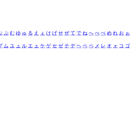
ぶ
ぷ
む
ゆ
ゅ
る
え
ぇ
け
げ
せ
ぜ
て
で
ね
へ
べ
ぺ
め
れ
お
ぉ
プ
ム
ユ
ュ
ル
エ
ェ
ケ
ゲ
セ
ゼ
テ
デ
ヘ
ベ
ペ
メ
レ
オ
ォ
コ
ゴ