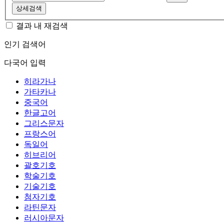
상세검색
결과 내 재검색
인기 검색어
다국어 입력
히라가나
가타카나
중국어
한글고어
그리스문자
프랑스어
독일어
히브리어
괄호기호
학술기호
기술기호
첨자기호
라틴문자
러시아문자