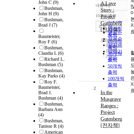
John C
(9)
A Love
내림차순
정확도
Bushman,
Story :
John H
(9)
순
10개씩 출력
Project
내림차순
Bushman,
인기도
Gutenberg
Brad J
(7)
순
조회
10개씩
[전자책]
연도순
출력
Baumeister,
제목순
A
Bushman
20개씩
Roy F
(6)
저자순
북큐브네
출력
Bushman,
트웍스
발행기
Claudia L
(6)
30개씩
2015
관순
Richard L.
출력
Bushman
(5)
50개씩
Bushman,
출력
Kay Parks
(4)
100개씩
Roy F.
출력
Baumeister,
2
In the
Brad J.
Bushman
(4)
Musgrave
Bushman,
Ranges :
Barbara Ann
Project
(4)
Gutenberg
Bushman,
[전자책]
Tanisse R
(4)
American