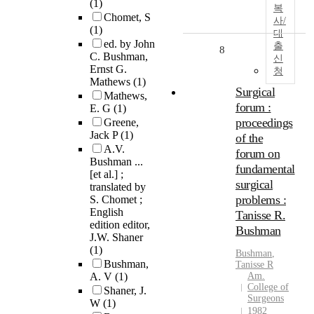
(1)
복
Chomet, S
사/
(1)
대
ed. by John
출
8
C. Bushman,
신
Ernst G.
청
Mathews
(1)
Surgical
Mathews,
forum :
E. G
(1)
proceedings
Greene,
Jack P
(1)
of the
A.V.
forum on
Bushman ...
fundamental
[et al.] ;
surgical
translated by
problems :
S. Chomet ;
English
Tanisse R.
edition editor,
Bushman
J.W. Shaner
(1)
Bushman
,
Bushman,
Tanisse R
A. V
(1)
Am.
College of
Shaner, J.
Surgeons
W
(1)
1982