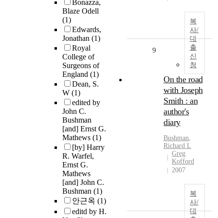
Bonazza,
Blaze Odell
(1)
복
Edwards,
사/
Jonathan
(1)
대
Royal
출
9
College of
신
Surgeons of
청
England
(1)
On the road
Dean, S.
with Joseph
W
(1)
Smith : an
edited by
author's
John C.
Bushman
diary
[and] Ernst G.
Mathews
(1)
Bushman
,
Richard L
[by] Harry
Greg
R. Warfel,
Kofford
Ernst G.
2007
Mathews
[and] John C.
Bushman
(1)
복
안근옥
(1)
사/
editd by H.
대