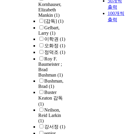
50개씩
Kornhauser,
출력
Elizabeth
100개씩
Mankin
(1)
출력
[감독]
(1)
Gelbart,
Larry
(1)
이학권
(1)
오화정
(1)
정덕조
(1)
Roy F.
Baumeister ;
Brad
Bushman
(1)
Bushman,
Brad
(1)
Buster
Keaton 감독
(1)
Neilson,
Reid Larkin
(1)
강서정
(1)
senior