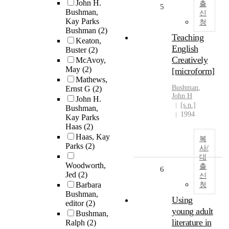
John H.
출
5
Bushman,
신
Kay Parks
청
Bushman
(2)
Teaching
Keaton,
English
Buster
(2)
Creatively
McAvoy,
May
(2)
[microform]
Mathews,
Bushman
,
Ernst G
(2)
John H
John H.
[s.n.]
Bushman,
1994
Kay Parks
Haas
(2)
Haas, Kay
복
Parks
(2)
사/
대
Woodworth,
출
6
Jed
(2)
신
Barbara
청
Bushman,
Using
editor
(2)
young adult
Bushman,
literature in
Ralph
(2)