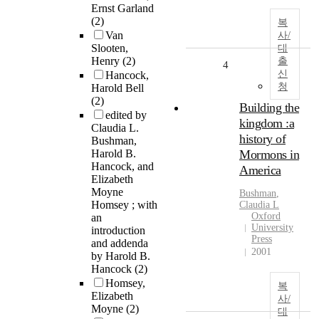
Ernst Garland
(2)
복
Van
사/
Slooten,
대
Henry
(2)
출
4
신
Hancock,
청
Harold Bell
(2)
Building the
edited by
kingdom :a
Claudia L.
history of
Bushman,
Harold B.
Mormons in
Hancock, and
America
Elizabeth
Moyne
Bushman
,
Homsey ; with
Claudia L
Oxford
an
University
introduction
Press
and addenda
2001
by Harold B.
Hancock
(2)
Homsey,
복
Elizabeth
사/
Moyne
(2)
대