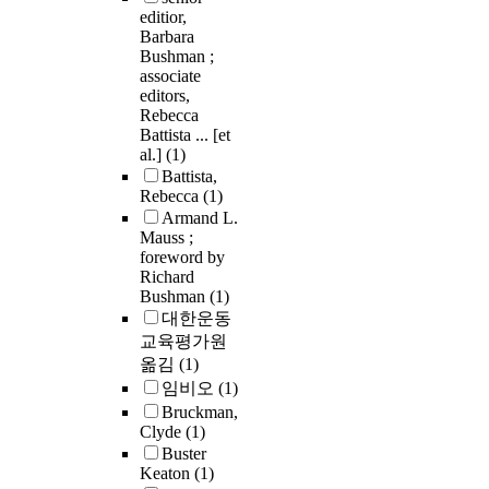
editior,
Barbara
Bushman ;
associate
editors,
Rebecca
Battista ... [et
al.]
(1)
Battista,
Rebecca
(1)
Armand L.
Mauss ;
foreword by
Richard
Bushman
(1)
대한운동
교육평가원
옮김
(1)
임비오
(1)
Bruckman,
Clyde
(1)
Buster
Keaton
(1)