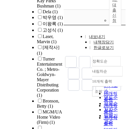
Kay Parks
대
Bushman
(1)
출
Dela
(1)
신
박우영
(1)
청
이왕록
(1)
고성식
(1)
Laser,
내보내기
Marvin
(1)
내책장담기
[제작사]
한글로보기
(1)
Turner
정확도순
Entertainment
Co. ; Metro-
내림차순
정확도
Goldwyn-
순
Mayer
10개씩 출력
내림차순
Distributing
인기도
Corporation
순
조회
10개씩
(1)
연도순
출력
Bronson,
제목순
20개씩
Betty
(1)
저자순
출력
MGM/UA
발행기
Home Video
30개씩
관순
(Firm)
(1)
출력