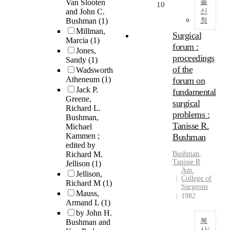
Van Slooten
출
10
and John C.
신
Bushman
(1)
청
Millman,
Surgical
Marcia
(1)
forum :
Jones,
proceedings
Sandy
(1)
of the
Wadsworth
Atheneum
(1)
forum on
Jack P.
fundamental
Greene,
surgical
Richard L.
problems :
Bushman,
Tanisse R.
Michael
Kammen ;
Bushman
edited by
Richard M.
Bushman
,
Tanisse R
Jellison
(1)
Am.
Jellison,
College of
Richard M
(1)
Surgeons
Mauss,
1982
Armand L
(1)
by John H.
복
Bushman and
사/