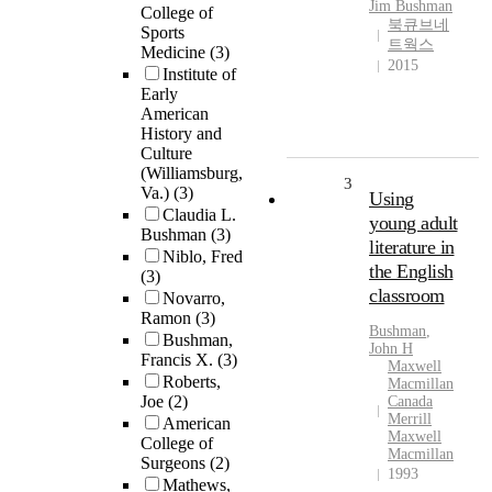
Jim
Bushman
College of
북큐브네
Sports
트웍스
Medicine
(3)
2015
Institute of
Early
American
History and
Culture
(Williamsburg,
3
Va.)
(3)
Using
Claudia L.
young adult
Bushman
(3)
literature in
Niblo, Fred
the English
(3)
classroom
Novarro,
Ramon
(3)
Bushman
,
Bushman,
John H
Francis X.
(3)
Maxwell
Roberts,
Macmillan
Joe
(2)
Canada
Merrill
American
Maxwell
College of
Macmillan
Surgeons
(2)
1993
Mathews,