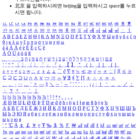
北京 을 입력하시려면
beijing
을 입력하시고 space를 누르
시면 됩니다.
ㅥ
ㅦ
ㅧ
ㅨ
ㅩ
ㅪ
ㅫ
ㅬ
ㅭ
ㅮ
ㅯ
ㅰ
ㅱ
ㅲ
ㅳ
ㅴ
ㅵ
ㅶ
ㅷ
ㅸ
ㅹ
ㅺ
ㅻ
ㅼ
ㅽ
ㅾ
ㅿ
ㆀ
ㆁ
ㆂ
ㆃ
ㆄ
ㆅ
ㆆ
ㆇ
ㆈ
ㆉ
ㆊ
ㆋ
ㆌ
ㆍ
ㆎ
Α
Β
Γ
Δ
Ε
Ζ
Η
Θ
Ι
Κ
Λ
Μ
Ν
Ξ
Ο
Π
Ρ
Σ
Τ
Υ
Φ
Χ
Ψ
Ω
α
β
γ
δ
ε
ζ
η
θ
ι
κ
λ
μ
ν
ξ
ο
π
ρ
σ
τ
υ
φ
χ
ψ
ω
á
à
Á
À
é
è
É
È
ç
Ç
ê
Ä
Ö
Ü
ä
ö
ü
ß
ְ
ֳ
ֲ
ֱ
ָ
ַ
ֵ
ֶ
ִ
ֹ
ּ
ֻ
ׂ
ׁ
ּ
ב
ה
נ
מ
צ
ת
ץ
ש
ד
ג
כ
ע
י
ח
ל
ך
ף
ק
ר
א
ט
ו
ן
ם
פ
‘
’
“
”
〔
〕
〈
〉
「
」
『
』
【
】
＂
（
）
［
］
｛
｝
±
×
÷
≠
≤
≥
∞
∴
♂
♀
∠
⊥
⌒
∂
∇
≡
≒
≪
≫
√
∽
∝
∵
∫
∬
∈
∋
⊆
⊇
⊂
⊃
∪
∩
∧
∨
￢
⇒
⇔
∀
∃
∮
∑
∏
＋
－
＜
＝
＞
、
。
·
‥
…
¨
〃
―
∥
＼
∼
´
～
ˇ
˘
˝
˚
˙
¸
˛
¡
¿
ː
！
＇
，
．
／
：
；
？
＾
＿
｀
｜
½
⅓
⅔
¼
¾
⅛
⅜
⅝
⅞
¹
²
³
⁴
ⁿ
₁
₂
₃
₄
Æ
Ð
Ħ
Ĳ
Ł
Ø
Œ
Þ
Ŧ
Ŋ
æ
đ
ð
ħ
ı
ĳ
ĸ
ŀ
ł
ø
œ
ß
þ
ŧ
ŋ
ŉ
А
Б
В
Г
Д
Е
Ё
Ж
З
И
Й
К
Л
М
Н
О
П
Р
С
Т
У
Ф
Х
Ц
Ч
Ш
Щ
Ъ
Ы
Ь
Э
Ю
Я
а
б
в
г
д
е
ё
ж
з
и
й
к
л
м
н
о
п
р
с
т
у
ф
х
ц
ч
ш
щ
ъ
ы
ь
э
ю
я
′
″
℃
Å
￠
￡
￥
¤
℉
‰
＄
％
Ｆ
￦
㎕
㎖
㎗
ℓ
㎘
㏄
㎣
㎤
㎥
㎦
㎙
㎚
㎛
㎜
㎝
㎞
㎟
㎠
㎡
㎢
㏊
㎍
㎎
㎏
㏏
㎈
㎉
㏈
㎧
㎨
㎰
㎱
㎲
㎳
㎴
㎵
㎶
㎷
㎸
㎹
㎀
㎁
㎂
㎃
㎄
㎺
㎻
㎽
㎾
㎿
㎐
㎑