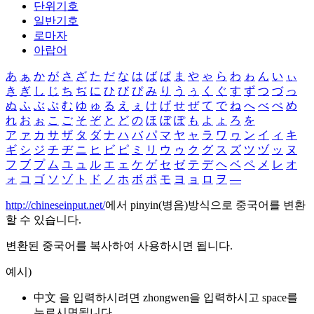
단위기호
일반기호
로마자
아랍어
あ
ぁ
か
が
さ
ざ
た
だ
な
は
ば
ぱ
ま
や
ゃ
ら
わ
ゎ
ん
い
ぃ
き
ぎ
し
じ
ち
ぢ
に
ひ
び
ぴ
み
り
う
ぅ
く
ぐ
す
ず
つ
づ
っ
ぬ
ふ
ぶ
ぷ
む
ゆ
ゅ
る
え
ぇ
け
げ
せ
ぜ
て
で
ね
へ
べ
ぺ
め
れ
お
ぉ
こ
ご
そ
ぞ
と
ど
の
ほ
ぼ
ぽ
も
よ
ょ
ろ
を
ア
ァ
カ
サ
ザ
タ
ダ
ナ
ハ
バ
パ
マ
ヤ
ャ
ラ
ワ
ヮ
ン
イ
ィ
キ
ギ
シ
ジ
チ
ヂ
ニ
ヒ
ビ
ピ
ミ
リ
ウ
ゥ
ク
グ
ス
ズ
ツ
ヅ
ッ
ヌ
フ
ブ
プ
ム
ユ
ュ
ル
エ
ェ
ケ
ゲ
セ
ゼ
テ
デ
ヘ
ベ
ペ
メ
レ
オ
ォ
コ
ゴ
ソ
ゾ
ト
ド
ノ
ホ
ボ
ポ
モ
ヨ
ョ
ロ
ヲ
―
http://chineseinput.net/
에서 pinyin(병음)방식으로 중국어를 변환
할 수 있습니다.
변환된 중국어를 복사하여 사용하시면 됩니다.
예시)
中文 을 입력하시려면
zhongwen
을 입력하시고 space를
누르시면됩니다.