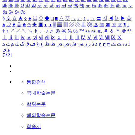
㎒
㎓
㎔
Ω
㏀
㏁
㎊
㎋
㎌
㏖
㏅
㎭
㎮
㎯
㏛
㎩
㎪
㎫
㎬
㏝
㏐
㏓
㏃
㏉
㏜
㏆
§
※
☆
★
○
●
◎
◇
◆
□
■
△
▽
→
←
↑
↓
↔
〓
◁
◀
▷
▶
♤
♠
♡
♥
♧
♣
⊙
◈
▣
◐
◑
▒
▤
▥
▨
▧
▦
▩
♨
☏
☎
☜
☞
¶
†
‡
↕
↗
↙
↖
↘
♭
♩
♪
♬
㉿
㈜
№
㏇
™
㏂
㏘
℡
＃
＆
＊
＠
ª
º
ⅰ
ⅱ
ⅲ
ⅳ
ⅴ
ⅵ
ⅶ
ⅷ
ⅸ
ⅹ
Ⅰ
Ⅱ
Ⅲ
Ⅳ
Ⅴ
Ⅵ
Ⅶ
Ⅷ
Ⅸ
Ⅹ
ا
ب
ت
ث
ج
ح
خ
د
ذ
ر
ز
س
ش
ص
ض
ط
ظ
ع
غ
ف
ق
ک
ل
م
ن
ه
و
ی
닫기
통합검색
국내학술논문
학위논문
해외학술논문
학술지