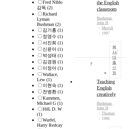
Fred Niblo
the English
감독
(2)
classroom
Richard
Bushman
,
Lyman
John H
Bushman
(2)
Merrill
김기홍
(1)
1997
정영수
(1)
서진희
(1)
복
신윤아
(1)
사/
박성태
(1)
대
김경원
(1)
출
7
이정아
(1)
신
청
Wallace,
Lew
(1)
Teaching
이현숙
(1)
English
전병환
(1)
creatively
Kammen,
Michael G
(1)
Bushman
,
John H
Hill, D. W
Thomas
(1)
1986
Warfel,
Harry Redcay