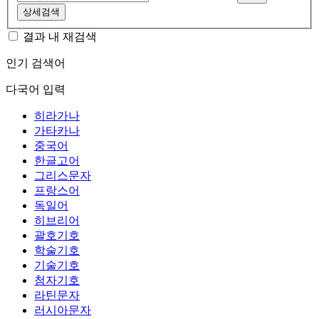
상세검색
결과 내 재검색
인기 검색어
다국어 입력
히라가나
가타카나
중국어
한글고어
그리스문자
프랑스어
독일어
히브리어
괄호기호
학술기호
기술기호
첨자기호
라틴문자
러시아문자