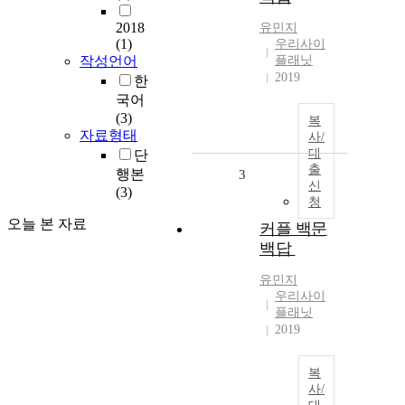
2018
유민지
(1)
우리사이
작성언어
플래닛
2019
한
국어
(3)
복
자료형태
사/
대
단
출
행본
3
신
(3)
청
오늘 본 자료
커플 백문
백답
유민지
우리사이
플래닛
2019
복
사/