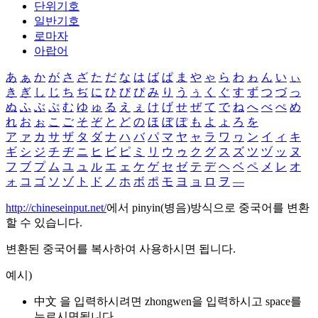
단위기호
일반기호
로마자
아랍어
あ
ぁ
か
が
さ
ざ
た
だ
な
は
ば
ぱ
ま
や
ゃ
ら
わ
ゎ
ん
い
ぃ
き
ぎ
し
じ
ち
ぢ
に
ひ
び
ぴ
み
り
う
ぅ
く
ぐ
す
ず
つ
づ
っ
ぬ
ふ
ぶ
ぷ
む
ゆ
ゅ
る
え
ぇ
け
げ
せ
ぜ
て
で
ね
へ
べ
ぺ
め
れ
お
ぉ
こ
ご
そ
ぞ
と
ど
の
ほ
ぼ
ぽ
も
よ
ょ
ろ
を
ア
ァ
カ
サ
ザ
タ
ダ
ナ
ハ
バ
パ
マ
ヤ
ャ
ラ
ワ
ヮ
ン
イ
ィ
キ
ギ
シ
ジ
チ
ヂ
ニ
ヒ
ビ
ピ
ミ
リ
ウ
ゥ
ク
グ
ス
ズ
ツ
ヅ
ッ
ヌ
フ
ブ
プ
ム
ユ
ュ
ル
エ
ェ
ケ
ゲ
セ
ゼ
テ
デ
ヘ
ベ
ペ
メ
レ
オ
ォ
コ
ゴ
ソ
ゾ
ト
ド
ノ
ホ
ボ
ポ
モ
ヨ
ョ
ロ
ヲ
―
http://chineseinput.net/
에서 pinyin(병음)방식으로 중국어를 변환
할 수 있습니다.
변환된 중국어를 복사하여 사용하시면 됩니다.
예시)
中文 을 입력하시려면
zhongwen
을 입력하시고 space를
누르시면됩니다.