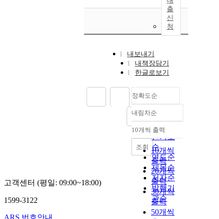
대
출
신
청
내보내기
내책장담기
한글로보기
정확도순
내림차순
정확도
순
10개씩 출력
내림차순
인기도
순
조회
10개씩
연도순
출력
제목순
20개씩
저자순
출력
고객센터 (평일: 09:00~18:00)
발행기
30개씩
관순
1599-3122
출력
50개씩
ARS 번호안내