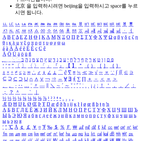
北京 을 입력하시려면
beijing
을 입력하시고 space를 누르
시면 됩니다.
ㅥ
ㅦ
ㅧ
ㅨ
ㅩ
ㅪ
ㅫ
ㅬ
ㅭ
ㅮ
ㅯ
ㅰ
ㅱ
ㅲ
ㅳ
ㅴ
ㅵ
ㅶ
ㅷ
ㅸ
ㅹ
ㅺ
ㅻ
ㅼ
ㅽ
ㅾ
ㅿ
ㆀ
ㆁ
ㆂ
ㆃ
ㆄ
ㆅ
ㆆ
ㆇ
ㆈ
ㆉ
ㆊ
ㆋ
ㆌ
ㆍ
ㆎ
Α
Β
Γ
Δ
Ε
Ζ
Η
Θ
Ι
Κ
Λ
Μ
Ν
Ξ
Ο
Π
Ρ
Σ
Τ
Υ
Φ
Χ
Ψ
Ω
α
β
γ
δ
ε
ζ
η
θ
ι
κ
λ
μ
ν
ξ
ο
π
ρ
σ
τ
υ
φ
χ
ψ
ω
á
à
Á
À
é
è
É
È
ç
Ç
ê
Ä
Ö
Ü
ä
ö
ü
ß
ְ
ֳ
ֲ
ֱ
ָ
ַ
ֵ
ֶ
ִ
ֹ
ּ
ֻ
ׂ
ׁ
ּ
ב
ה
נ
מ
צ
ת
ץ
ש
ד
ג
כ
ע
י
ח
ל
ך
ף
ק
ר
א
ט
ו
ן
ם
פ
‘
’
“
”
〔
〕
〈
〉
「
」
『
』
【
】
＂
（
）
［
］
｛
｝
±
×
÷
≠
≤
≥
∞
∴
♂
♀
∠
⊥
⌒
∂
∇
≡
≒
≪
≫
√
∽
∝
∵
∫
∬
∈
∋
⊆
⊇
⊂
⊃
∪
∩
∧
∨
￢
⇒
⇔
∀
∃
∮
∑
∏
＋
－
＜
＝
＞
、
。
·
‥
…
¨
〃
―
∥
＼
∼
´
～
ˇ
˘
˝
˚
˙
¸
˛
¡
¿
ː
！
＇
，
．
／
：
；
？
＾
＿
｀
｜
½
⅓
⅔
¼
¾
⅛
⅜
⅝
⅞
¹
²
³
⁴
ⁿ
₁
₂
₃
₄
Æ
Ð
Ħ
Ĳ
Ł
Ø
Œ
Þ
Ŧ
Ŋ
æ
đ
ð
ħ
ı
ĳ
ĸ
ŀ
ł
ø
œ
ß
þ
ŧ
ŋ
ŉ
А
Б
В
Г
Д
Е
Ё
Ж
З
И
Й
К
Л
М
Н
О
П
Р
С
Т
У
Ф
Х
Ц
Ч
Ш
Щ
Ъ
Ы
Ь
Э
Ю
Я
а
б
в
г
д
е
ё
ж
з
и
й
к
л
м
н
о
п
р
с
т
у
ф
х
ц
ч
ш
щ
ъ
ы
ь
э
ю
я
′
″
℃
Å
￠
￡
￥
¤
℉
‰
＄
％
Ｆ
￦
㎕
㎖
㎗
ℓ
㎘
㏄
㎣
㎤
㎥
㎦
㎙
㎚
㎛
㎜
㎝
㎞
㎟
㎠
㎡
㎢
㏊
㎍
㎎
㎏
㏏
㎈
㎉
㏈
㎧
㎨
㎰
㎱
㎲
㎳
㎴
㎵
㎶
㎷
㎸
㎹
㎀
㎁
㎂
㎃
㎄
㎺
㎻
㎽
㎾
㎿
㎐
㎑