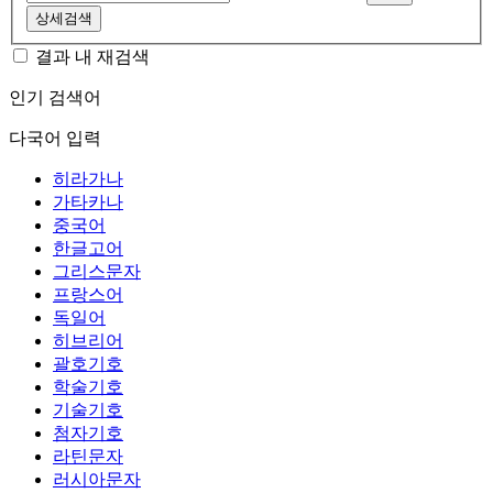
상세검색
결과 내 재검색
인기 검색어
다국어 입력
히라가나
가타카나
중국어
한글고어
그리스문자
프랑스어
독일어
히브리어
괄호기호
학술기호
기술기호
첨자기호
라틴문자
러시아문자