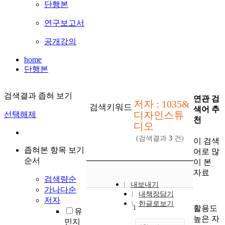
단행본
연구보고서
공개강의
home
단행본
검색결과 좁혀 보기
연관 검
저자 : 1035&
검색키워드
색어 추
디자인스튜
선택해제
천
디오
(검색결과
3
건)
이 검색
좁혀본 항목 보기
어로 많
순서
이 본
자료
검색량순
내보내기
가나다순
내책장담기
저자
한글로보기
1
활용도
유
높은 자
민지