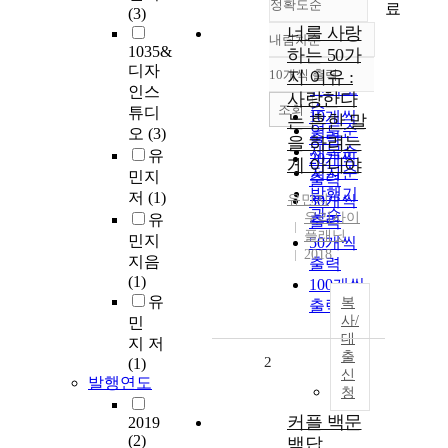
정확도순
료
(3)
너를 사랑
내림차순
정확도
1035&
하는 50가
순
디자
10개씩 출력
지 이유 :
내림차순
인기도
인스
사랑한다
순
조회
튜디
10개씩
는 흔한 말
연도순
오
(3)
출력
을 하려는
제목순
유
20개씩
게 아니야
저자순
민지
출력
발행기
저
(1)
유민지
30개씩
관순
우리사이
유
출력
플래닛
민지
50개씩
2018
지음
출력
(1)
100개씩
유
복
출력
사/
민
대
지 저
출
2
(1)
신
발행연도
청
커플 백문
2019
(2)
백답