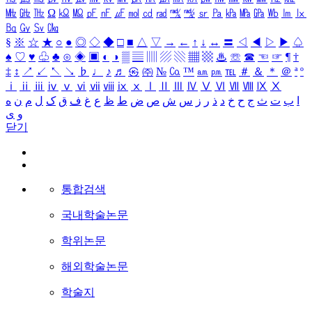
㎒
㎓
㎔
Ω
㏀
㏁
㎊
㎋
㎌
㏖
㏅
㎭
㎮
㎯
㏛
㎩
㎪
㎫
㎬
㏝
㏐
㏓
㏃
㏉
㏜
㏆
§
※
☆
★
○
●
◎
◇
◆
□
■
△
▽
→
←
↑
↓
↔
〓
◁
◀
▷
▶
♤
♠
♡
♥
♧
♣
⊙
◈
▣
◐
◑
▒
▤
▥
▨
▧
▦
▩
♨
☏
☎
☜
☞
¶
†
‡
↕
↗
↙
↖
↘
♭
♩
♪
♬
㉿
㈜
№
㏇
™
㏂
㏘
℡
＃
＆
＊
＠
ª
º
ⅰ
ⅱ
ⅲ
ⅳ
ⅴ
ⅵ
ⅶ
ⅷ
ⅸ
ⅹ
Ⅰ
Ⅱ
Ⅲ
Ⅳ
Ⅴ
Ⅵ
Ⅶ
Ⅷ
Ⅸ
Ⅹ
ا
ب
ت
ث
ج
ح
خ
د
ذ
ر
ز
س
ش
ص
ض
ط
ظ
ع
غ
ف
ق
ک
ل
م
ن
ه
و
ی
닫기
통합검색
국내학술논문
학위논문
해외학술논문
학술지