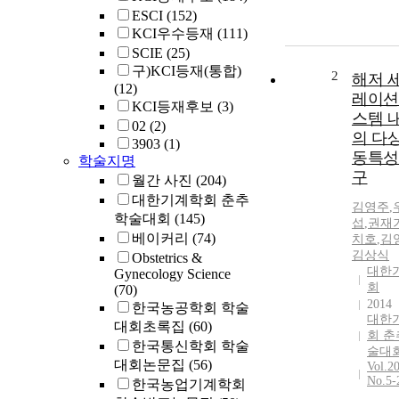
ESCI
(152)
KCI우수등재
(111)
SCIE
(25)
구)KCI등재(통합)
2
해저 
(12)
레이션
KCI등재후보
(3)
스템 
02
(2)
의 다상
3903
(1)
동특성
학술지명
구
월간 사진
(204)
대한기계학회 춘추
김영주
,
학술대회
(145)
섭
,
권재
베이커리
(74)
치호
,
김
김상식
Obstetrics &
대한
Gynecology Science
회
(70)
2014
한국농공학회 학술
대한
대회초록집
(60)
회 춘
한국통신학회 학술
술대
대회논문집
(56)
Vol.2
No.5-
한국농업기계학회