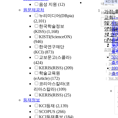
내림차순
음성 지원
(12)
정
원문제공처
1
순
가정 
10개씩 출
내
누리미디어(DBpia)
인
교회? 
(2,101)
순
조회
의 기
10
한국학술정보
연
영향을
출
(KISS)
(1,168)
제
친 요
20
KISTI(ScienceON)
저
대한 
출
(946)
발
30
한국연구재단
관
김영주
출
(KCI)
(873)
한국
50
교보문고(스콜라)
교육
(424)
출
2013
KERIS(RISS)
(209)
10
기독
학술교육원
논총
출
(eArticle)
(172)
Vol.3
코리아스칼라(코
리아스칼라)
(109)
KERIS(RISS)
(25)
등재정보
KCI등재
(2,139)
SCOPUS
(266)
KCI등재후보
(184)