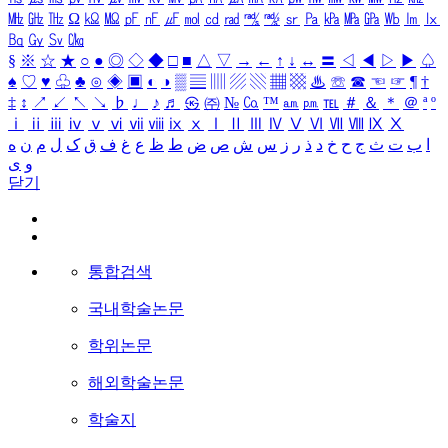
㎒
㎓
㎔
Ω
㏀
㏁
㎊
㎋
㎌
㏖
㏅
㎭
㎮
㎯
㏛
㎩
㎪
㎫
㎬
㏝
㏐
㏓
㏃
㏉
㏜
㏆
§
※
☆
★
○
●
◎
◇
◆
□
■
△
▽
→
←
↑
↓
↔
〓
◁
◀
▷
▶
♤
♠
♡
♥
♧
♣
⊙
◈
▣
◐
◑
▒
▤
▥
▨
▧
▦
▩
♨
☏
☎
☜
☞
¶
†
‡
↕
↗
↙
↖
↘
♭
♩
♪
♬
㉿
㈜
№
㏇
™
㏂
㏘
℡
＃
＆
＊
＠
ª
º
ⅰ
ⅱ
ⅲ
ⅳ
ⅴ
ⅵ
ⅶ
ⅷ
ⅸ
ⅹ
Ⅰ
Ⅱ
Ⅲ
Ⅳ
Ⅴ
Ⅵ
Ⅶ
Ⅷ
Ⅸ
Ⅹ
ا
ب
ت
ث
ج
ح
خ
د
ذ
ر
ز
س
ش
ص
ض
ط
ظ
ع
غ
ف
ق
ک
ل
م
ن
ه
و
ی
닫기
통합검색
국내학술논문
학위논문
해외학술논문
학술지