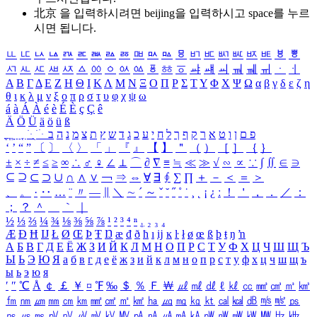
北京 을 입력하시려면
beijing
을 입력하시고 space를 누르
시면 됩니다.
ㅥ
ㅦ
ㅧ
ㅨ
ㅩ
ㅪ
ㅫ
ㅬ
ㅭ
ㅮ
ㅯ
ㅰ
ㅱ
ㅲ
ㅳ
ㅴ
ㅵ
ㅶ
ㅷ
ㅸ
ㅹ
ㅺ
ㅻ
ㅼ
ㅽ
ㅾ
ㅿ
ㆀ
ㆁ
ㆂ
ㆃ
ㆄ
ㆅ
ㆆ
ㆇ
ㆈ
ㆉ
ㆊ
ㆋ
ㆌ
ㆍ
ㆎ
Α
Β
Γ
Δ
Ε
Ζ
Η
Θ
Ι
Κ
Λ
Μ
Ν
Ξ
Ο
Π
Ρ
Σ
Τ
Υ
Φ
Χ
Ψ
Ω
α
β
γ
δ
ε
ζ
η
θ
ι
κ
λ
μ
ν
ξ
ο
π
ρ
σ
τ
υ
φ
χ
ψ
ω
á
à
Á
À
é
è
É
È
ç
Ç
ê
Ä
Ö
Ü
ä
ö
ü
ß
ְ
ֳ
ֲ
ֱ
ָ
ַ
ֵ
ֶ
ִ
ֹ
ּ
ֻ
ׂ
ׁ
ּ
ב
ה
נ
מ
צ
ת
ץ
ש
ד
ג
כ
ע
י
ח
ל
ך
ף
ק
ר
א
ט
ו
ן
ם
פ
‘
’
“
”
〔
〕
〈
〉
「
」
『
』
【
】
＂
（
）
［
］
｛
｝
±
×
÷
≠
≤
≥
∞
∴
♂
♀
∠
⊥
⌒
∂
∇
≡
≒
≪
≫
√
∽
∝
∵
∫
∬
∈
∋
⊆
⊇
⊂
⊃
∪
∩
∧
∨
￢
⇒
⇔
∀
∃
∮
∑
∏
＋
－
＜
＝
＞
、
。
·
‥
…
¨
〃
―
∥
＼
∼
´
～
ˇ
˘
˝
˚
˙
¸
˛
¡
¿
ː
！
＇
，
．
／
：
；
？
＾
＿
｀
｜
½
⅓
⅔
¼
¾
⅛
⅜
⅝
⅞
¹
²
³
⁴
ⁿ
₁
₂
₃
₄
Æ
Ð
Ħ
Ĳ
Ł
Ø
Œ
Þ
Ŧ
Ŋ
æ
đ
ð
ħ
ı
ĳ
ĸ
ŀ
ł
ø
œ
ß
þ
ŧ
ŋ
ŉ
А
Б
В
Г
Д
Е
Ё
Ж
З
И
Й
К
Л
М
Н
О
П
Р
С
Т
У
Ф
Х
Ц
Ч
Ш
Щ
Ъ
Ы
Ь
Э
Ю
Я
а
б
в
г
д
е
ё
ж
з
и
й
к
л
м
н
о
п
р
с
т
у
ф
х
ц
ч
ш
щ
ъ
ы
ь
э
ю
я
′
″
℃
Å
￠
￡
￥
¤
℉
‰
＄
％
Ｆ
￦
㎕
㎖
㎗
ℓ
㎘
㏄
㎣
㎤
㎥
㎦
㎙
㎚
㎛
㎜
㎝
㎞
㎟
㎠
㎡
㎢
㏊
㎍
㎎
㎏
㏏
㎈
㎉
㏈
㎧
㎨
㎰
㎱
㎲
㎳
㎴
㎵
㎶
㎷
㎸
㎹
㎀
㎁
㎂
㎃
㎄
㎺
㎻
㎽
㎾
㎿
㎐
㎑