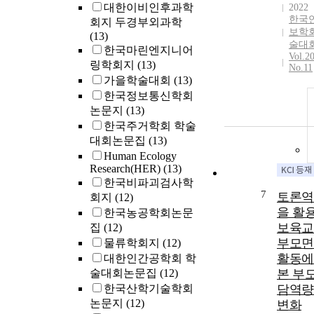
대한이비인후과학
2022
한국
회지 두경부외과학
보학회
(13)
술대
한국마린엔지니어
Vol.2
링학회지
(13)
No.11
가을학술대회
(13)
한국정보통신학회
논문지
(13)
한국주거학회 학술
대회논문집
(13)
Human Ecology
Research(HER)
(13)
한국비파괴검사학
7
토론역
회지
(12)
을 활
한국농공학회논문
보육교
집
(12)
부모면
물류학회지
(12)
활동에
대한인간공학회 학
술대회논문집
(12)
본 부모
한국산학기술학회
담역량
논문지
(12)
변화