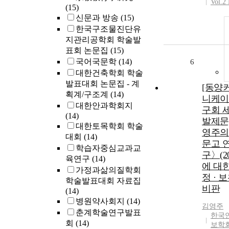
Vol.2 
(15)
신문과 방송
(15)
한국구조물진단유
지관리공학회 학술발
표회 논문집
(15)
국어국문학
(14)
6
대한건축학회 학술
발표대회 논문집 - 계
[동양
획계/구조계
(14)
니케이
대한안과학회지
구회 세
(14)
발제문
대한토목학회 학술
영주의
대회
(14)
문고 
학습자중심교과교
구〉(20
육연구
(14)
에 대한
가정과삶의질학회
정 · 보
학술발표대회 자료집
비판
(14)
병원약사회지
(14)
김영주
춘계학술연구발표
한국
회
(14)
보학