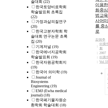
술대회
(22)
이용한
한국토양비료학회
화중심
학술발표회 초록집
법교육:
(22)
사어미
가정과삶의질연구
를 중
(20)
로
한국고분자학회 학
술대회 연구논문 초록
김영주
집
(20)
이중
기계저널
(19)
회
한국에너지공학회
2007
학술발표회
(19)
이중
Vol.3
한국자원공학회지
(19)
한국어 의미학
(19)
Journal of
Biosystems
Engineering
(19)
EMJ (Ewha medical
journal)
(18)
한국폐기물자원순
환학회 학술대회
(18)