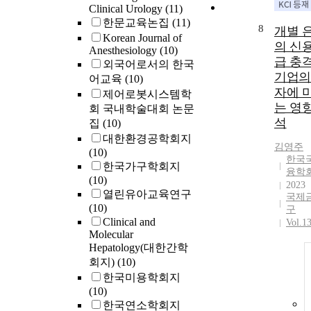
Clinical Urology
(11)
한문교육논집
(11)
8
개별 
Korean Journal of
의 신
Anesthesiology
(10)
급 충
외국어로서의 한국
기업의
어교육
(10)
자에 
제어로봇시스템학
는 영향
회 국내학술대회 논문
석
집
(10)
대한환경공학회지
김영주
(10)
한국
한국가구학회지
융학
(10)
2023
열린유아교육연구
국제
(10)
구
Clinical and
Vol.1
Molecular
Hepatology(대한간학
회지)
(10)
한국미용학회지
(10)
한국연소학회지