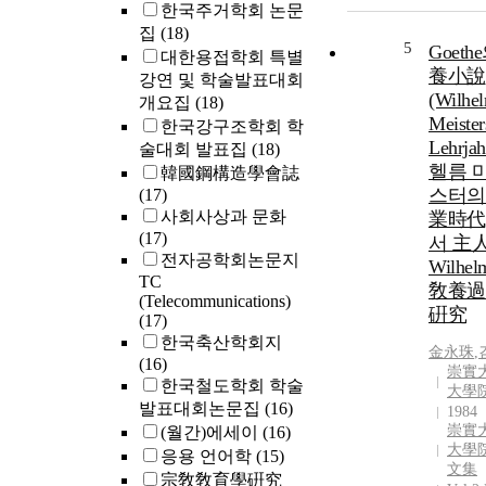
한국주거학회 논문
집
(18)
5
Goeth
대한용접학회 특별
養小說
강연 및 학술발표대회
(Wilhe
개요집
(18)
Meister
한국강구조학회 학
Lehrja
술대회 발표집
(18)
헬름 
韓國鋼構造學會誌
스터의
(17)
사회사상과 문화
業時代
(17)
서 主
전자공학회논문지
Wilhe
TC
敎養過
(Telecommunications)
硏究
(17)
한국축산학회지
金永珠
,
(16)
崇實
한국철도학회 학술
大學
발표대회논문집
(16)
1984
崇實
(월간)에세이
(16)
大學院
응용 언어학
(15)
文集
宗敎敎育學硏究