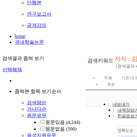
단행본
연구보고서
공개강의
home
국내학술논문
저자 : 
검색결과 좁혀 보기
검색키워드
(검색결과
선택해제
무료
기관 내 
유료
좁혀본 항목 보기순서
검색량순
내보내기
가나다순
내책장담
원문유무
한글로보
원문있음
(4,244)
원문없음
(590)
정확도순
음성지원유무