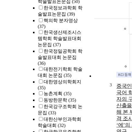
학술발표논문집
(50)
한국정보과학회 학
술발표논문집
(39)
핵의학 분자영상
(37)
한국생산제조시스
템학회 학술발표대회
논문집
(37)
한국정밀공학회 학
술발표대회 논문집
(36)
대한전기학회 학술
대회 논문집
(35)
대한영상의학회지
3
중국인
(35)
국어 
농촌계획
(35)
자의 
동방한문학
(35)
산출을
한국강구조학회 논
해 본 
문집
(33)
격 조
대한산부인과학회
‘에’의
학술대회
(32)
연구
한국항공우주학회