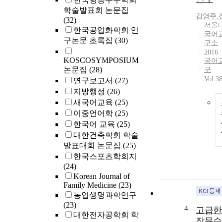
학술발표회 논문집
김영주
,
(32)
서울
한국공업화학회 연
국어
구논문 초록집
(30)
구소
2016
KOSCOSYMPOSIUM
국어
논문집
(28)
구
Vol.3
연구보고서
(27)
지방행정
(26)
새국어교육
(25)
이중언어학
(25)
한국어 교육
(25)
대한건축학회 학술
발표대회 논문집
(25)
한국스포츠학회지
(24)
Korean Journal of
Family Medicine
(23)
농업생명과학연구
(23)
4
고급한
대한전자공학회 학
작문수