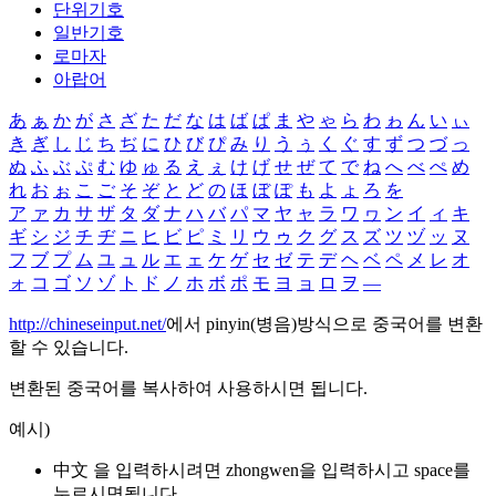
단위기호
일반기호
로마자
아랍어
あ
ぁ
か
が
さ
ざ
た
だ
な
は
ば
ぱ
ま
や
ゃ
ら
わ
ゎ
ん
い
ぃ
き
ぎ
し
じ
ち
ぢ
に
ひ
び
ぴ
み
り
う
ぅ
く
ぐ
す
ず
つ
づ
っ
ぬ
ふ
ぶ
ぷ
む
ゆ
ゅ
る
え
ぇ
け
げ
せ
ぜ
て
で
ね
へ
べ
ぺ
め
れ
お
ぉ
こ
ご
そ
ぞ
と
ど
の
ほ
ぼ
ぽ
も
よ
ょ
ろ
を
ア
ァ
カ
サ
ザ
タ
ダ
ナ
ハ
バ
パ
マ
ヤ
ャ
ラ
ワ
ヮ
ン
イ
ィ
キ
ギ
シ
ジ
チ
ヂ
ニ
ヒ
ビ
ピ
ミ
リ
ウ
ゥ
ク
グ
ス
ズ
ツ
ヅ
ッ
ヌ
フ
ブ
プ
ム
ユ
ュ
ル
エ
ェ
ケ
ゲ
セ
ゼ
テ
デ
ヘ
ベ
ペ
メ
レ
オ
ォ
コ
ゴ
ソ
ゾ
ト
ド
ノ
ホ
ボ
ポ
モ
ヨ
ョ
ロ
ヲ
―
http://chineseinput.net/
에서 pinyin(병음)방식으로 중국어를 변환
할 수 있습니다.
변환된 중국어를 복사하여 사용하시면 됩니다.
예시)
中文 을 입력하시려면
zhongwen
을 입력하시고 space를
누르시면됩니다.