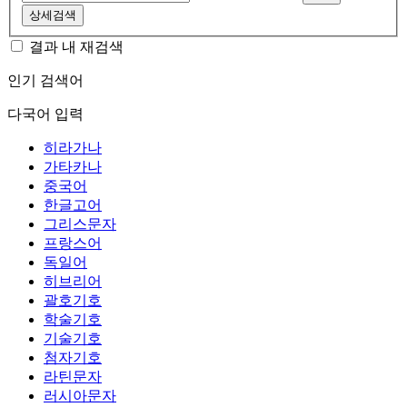
상세검색
결과 내 재검색
인기 검색어
다국어 입력
히라가나
가타카나
중국어
한글고어
그리스문자
프랑스어
독일어
히브리어
괄호기호
학술기호
기술기호
첨자기호
라틴문자
러시아문자