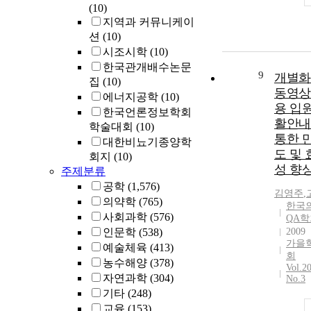
(10)
지역과 커뮤니케이
션
(10)
시조시학
(10)
한국관개배수논문
9
개별화
집
(10)
동영상
에너지공학
(10)
용 입
한국언론정보학회
활안내
학술대회
(10)
통한 
대한비뇨기종양학
도 및 
회지
(10)
성 향
주제분류
공학
(1,576)
김영주
,
의약학
(765)
한국
사회과학
(576)
QA학
인문학
(538)
2009
가을
예술체육
(413)
회
농수해양
(378)
Vol.2
자연과학
(304)
No.3
기타
(248)
교육
(153)