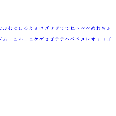
ぶ
ぷ
む
ゆ
ゅ
る
え
ぇ
け
げ
せ
ぜ
て
で
ね
へ
べ
ぺ
め
れ
お
ぉ
プ
ム
ユ
ュ
ル
エ
ェ
ケ
ゲ
セ
ゼ
テ
デ
ヘ
ベ
ペ
メ
レ
オ
ォ
コ
ゴ