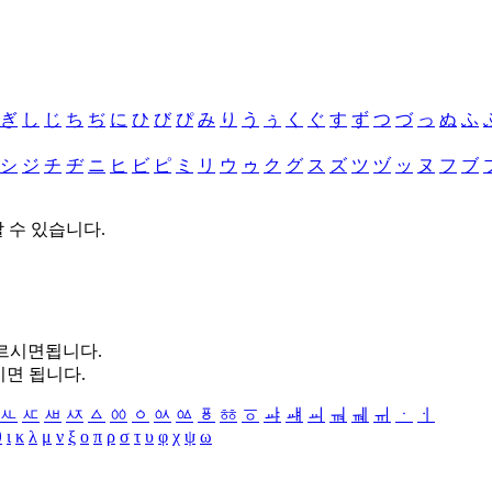
ぎ
し
じ
ち
ぢ
に
ひ
び
ぴ
み
り
う
ぅ
く
ぐ
す
ず
つ
づ
っ
ぬ
ふ
シ
ジ
チ
ヂ
ニ
ヒ
ビ
ピ
ミ
リ
ウ
ゥ
ク
グ
ス
ズ
ツ
ヅ
ッ
ヌ
フ
ブ
할 수 있습니다.
누르시면됩니다.
시면 됩니다.
ㅻ
ㅼ
ㅽ
ㅾ
ㅿ
ㆀ
ㆁ
ㆂ
ㆃ
ㆄ
ㆅ
ㆆ
ㆇ
ㆈ
ㆉ
ㆊ
ㆋ
ㆌ
ㆍ
ㆎ
θ
ι
κ
λ
μ
ν
ξ
ο
π
ρ
σ
τ
υ
φ
χ
ψ
ω