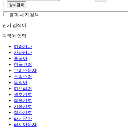
상세검색
결과 내 재검색
인기 검색어
다국어 입력
히라가나
가타카나
중국어
한글고어
그리스문자
프랑스어
독일어
히브리어
괄호기호
학술기호
기술기호
첨자기호
라틴문자
러시아문자