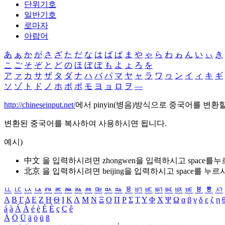
단위기호
일반기호
로마자
아랍어
あ
ぁ
か
が
さ
ざ
た
だ
な
は
ば
ぱ
ま
や
ゃ
ら
わ
ゎ
ん
い
ぃ
き
こ
ご
そ
ぞ
と
ど
の
ほ
ぼ
ぽ
も
よ
ょ
ろ
を
ア
ァ
カ
サ
ザ
タ
ダ
ナ
ハ
バ
パ
マ
ヤ
ャ
ラ
ワ
ヮ
ン
イ
ィ
キ
ギ
ソ
ゾ
ト
ド
ノ
ホ
ボ
ポ
モ
ヨ
ョ
ロ
ヲ
―
http://chineseinput.net/
에서 pinyin(병음)방식으로 중국어를 변환
변환된 중국어를 복사하여 사용하시면 됩니다.
예시)
中文 을 입력하시려면
zhongwen
을 입력하시고 space를
北京 을 입력하시려면
beijing
을 입력하시고 space를 누르
ㅥ
ㅦ
ㅧ
ㅨ
ㅩ
ㅪ
ㅫ
ㅬ
ㅭ
ㅮ
ㅯ
ㅰ
ㅱ
ㅲ
ㅳ
ㅴ
ㅵ
ㅶ
ㅷ
ㅸ
ㅹ
ㅺ
Α
Β
Γ
Δ
Ε
Ζ
Η
Θ
Ι
Κ
Λ
Μ
Ν
Ξ
Ο
Π
Ρ
Σ
Τ
Υ
Φ
Χ
Ψ
Ω
α
β
γ
δ
ε
ζ
η
á
à
Á
À
é
è
É
È
ç
Ç
ê
Ä
Ö
Ü
ä
ö
ü
ß