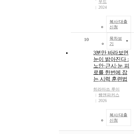
우드
2024
복사/대출
신청
목차보
10
기
3분만 바라보면
눈이 밝아진다 :
노안·근시·눈 피
로를 한번에 잡
는 시력 훈련법
히라마쓰
루이
쌤앤파커스
2026
복사/대출
신청