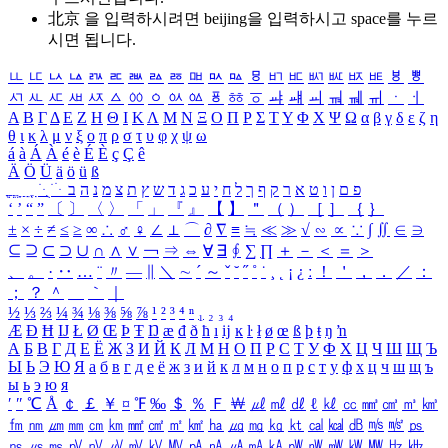
北京 을 입력하시려면
beijing
을 입력하시고 space를 누르
시면 됩니다.
ㅥ
ㅦ
ㅧ
ㅨ
ㅩ
ㅪ
ㅫ
ㅬ
ㅭ
ㅮ
ㅯ
ㅰ
ㅱ
ㅲ
ㅳ
ㅴ
ㅵ
ㅶ
ㅷ
ㅸ
ㅹ
ㅺ
ㅻ
ㅼ
ㅽ
ㅾ
ㅿ
ㆀ
ㆁ
ㆂ
ㆃ
ㆄ
ㆅ
ㆆ
ㆇ
ㆈ
ㆉ
ㆊ
ㆋ
ㆌ
ㆍ
ㆎ
Α
Β
Γ
Δ
Ε
Ζ
Η
Θ
Ι
Κ
Λ
Μ
Ν
Ξ
Ο
Π
Ρ
Σ
Τ
Υ
Φ
Χ
Ψ
Ω
α
β
γ
δ
ε
ζ
η
θ
ι
κ
λ
μ
ν
ξ
ο
π
ρ
σ
τ
υ
φ
χ
ψ
ω
á
à
Á
À
é
è
É
È
ç
Ç
ê
Ä
Ö
Ü
ä
ö
ü
ß
ְ
ֳ
ֲ
ֱ
ָ
ַ
ֵ
ֶ
ִ
ֹ
ּ
ֻ
ׂ
ׁ
ּ
ב
ה
נ
מ
צ
ת
ץ
ש
ד
ג
כ
ע
י
ח
ל
ך
ף
ק
ר
א
ט
ו
ן
ם
פ
‘
’
“
”
〔
〕
〈
〉
「
」
『
』
【
】
＂
（
）
［
］
｛
｝
±
×
÷
≠
≤
≥
∞
∴
♂
♀
∠
⊥
⌒
∂
∇
≡
≒
≪
≫
√
∽
∝
∵
∫
∬
∈
∋
⊆
⊇
⊂
⊃
∪
∩
∧
∨
￢
⇒
⇔
∀
∃
∮
∑
∏
＋
－
＜
＝
＞
、
。
·
‥
…
¨
〃
―
∥
＼
∼
´
～
ˇ
˘
˝
˚
˙
¸
˛
¡
¿
ː
！
＇
，
．
／
：
；
？
＾
＿
｀
｜
½
⅓
⅔
¼
¾
⅛
⅜
⅝
⅞
¹
²
³
⁴
ⁿ
₁
₂
₃
₄
Æ
Ð
Ħ
Ĳ
Ł
Ø
Œ
Þ
Ŧ
Ŋ
æ
đ
ð
ħ
ı
ĳ
ĸ
ŀ
ł
ø
œ
ß
þ
ŧ
ŋ
ŉ
А
Б
В
Г
Д
Е
Ё
Ж
З
И
Й
К
Л
М
Н
О
П
Р
С
Т
У
Ф
Х
Ц
Ч
Ш
Щ
Ъ
Ы
Ь
Э
Ю
Я
а
б
в
г
д
е
ё
ж
з
и
й
к
л
м
н
о
п
р
с
т
у
ф
х
ц
ч
ш
щ
ъ
ы
ь
э
ю
я
′
″
℃
Å
￠
￡
￥
¤
℉
‰
＄
％
Ｆ
￦
㎕
㎖
㎗
ℓ
㎘
㏄
㎣
㎤
㎥
㎦
㎙
㎚
㎛
㎜
㎝
㎞
㎟
㎠
㎡
㎢
㏊
㎍
㎎
㎏
㏏
㎈
㎉
㏈
㎧
㎨
㎰
㎱
㎲
㎳
㎴
㎵
㎶
㎷
㎸
㎹
㎀
㎁
㎂
㎃
㎄
㎺
㎻
㎽
㎾
㎿
㎐
㎑