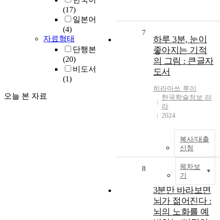
(17)
일본어
(4)
7
자료형태
하루 3분, 눈이
단행본
좋아지는 기적
(20)
의 그림 : 큰글자
비도서
도서
(1)
히라마쓰
루이
오늘 본 자료
한국학술정보 라
라
2024
복사/대출
신청
목차보
8
기
3분만 바라보면
뇌가 젊어진다 :
뇌의 노화를 예