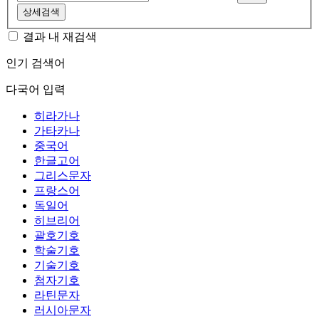
상세검색
결과 내 재검색
인기 검색어
다국어 입력
히라가나
가타카나
중국어
한글고어
그리스문자
프랑스어
독일어
히브리어
괄호기호
학술기호
기술기호
첨자기호
라틴문자
러시아문자