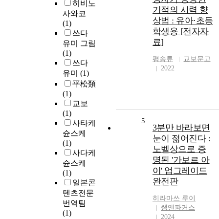
히비노
기적의 시력 향
사와코
상법 : 유아·초등
(1)
학생용 [전자자
쓰다
료]
유미 그림
(1)
평송류
교보문고
쓰다
2022
유미
(1)
平松類
(1)
교보
(1)
5
사타케
3분만 바라보면
슌스케
눈이 젊어진다 :
(1)
노벨상으로 증
사다케
명된 '가보르 아
슌스케
이' 업그레이드
(1)
완전판
일본콘
텐츠전문
히라마쓰
루이
번역팀
쌤앤파커스
(1)
2024