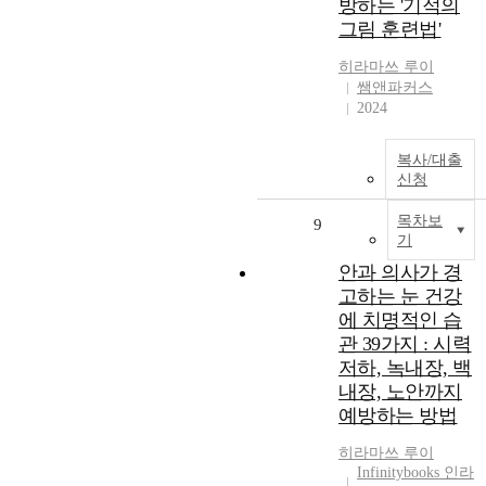
방하는 '기적의
그림 훈련법'
히라마쓰
루이
쌤앤파커스
2024
복사/대출
신청
목차보
9
기
안과 의사가 경
고하는 눈 건강
에 치명적인 습
관 39가지 : 시력
저하, 녹내장, 백
내장, 노안까지
예방하는 방법
히라마쓰
루이
Infinitybooks 인라