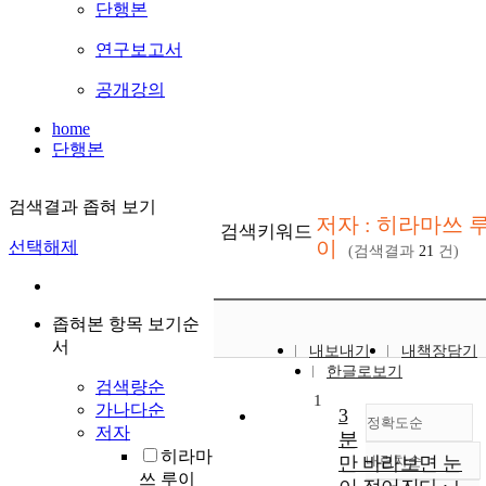
단행본
연구보고서
공개강의
home
단행본
검색결과 좁혀 보기
저자 : 히라마쓰 
검색키워드
이
선택해제
(검색결과
21
건)
좁혀본 항목 보기순
서
내보내기
내책장담기
한글로보기
검색량순
1
가나다순
3
정확도순
저자
분
히라마
만 바라보면 눈
내림차순
정확도
쓰 루이