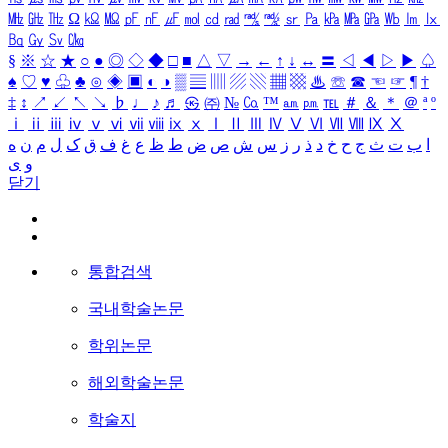
㎒
㎓
㎔
Ω
㏀
㏁
㎊
㎋
㎌
㏖
㏅
㎭
㎮
㎯
㏛
㎩
㎪
㎫
㎬
㏝
㏐
㏓
㏃
㏉
㏜
㏆
§
※
☆
★
○
●
◎
◇
◆
□
■
△
▽
→
←
↑
↓
↔
〓
◁
◀
▷
▶
♤
♠
♡
♥
♧
♣
⊙
◈
▣
◐
◑
▒
▤
▥
▨
▧
▦
▩
♨
☏
☎
☜
☞
¶
†
‡
↕
↗
↙
↖
↘
♭
♩
♪
♬
㉿
㈜
№
㏇
™
㏂
㏘
℡
＃
＆
＊
＠
ª
º
ⅰ
ⅱ
ⅲ
ⅳ
ⅴ
ⅵ
ⅶ
ⅷ
ⅸ
ⅹ
Ⅰ
Ⅱ
Ⅲ
Ⅳ
Ⅴ
Ⅵ
Ⅶ
Ⅷ
Ⅸ
Ⅹ
ا
ب
ت
ث
ج
ح
خ
د
ذ
ر
ز
س
ش
ص
ض
ط
ظ
ع
غ
ف
ق
ک
ل
م
ن
ه
و
ی
닫기
통합검색
국내학술논문
학위논문
해외학술논문
학술지