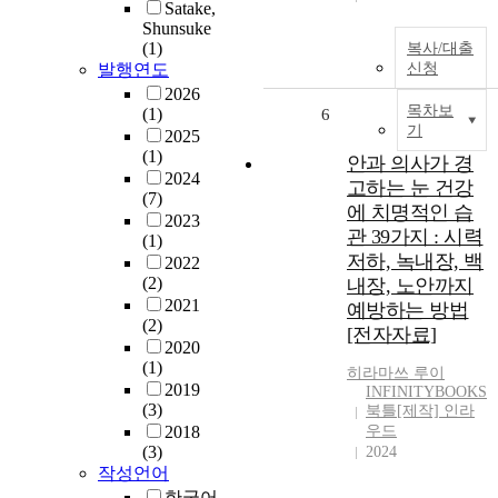
Satake,
Shunsuke
(1)
복사/대출
발행연도
신청
2026
목차보
(1)
6
기
2025
(1)
안과 의사가 경
2024
고하는 눈 건강
(7)
에 치명적인 습
2023
관 39가지 : 시력
(1)
저하, 녹내장, 백
2022
(2)
내장, 노안까지
2021
예방하는 방법
(2)
[전자자료]
2020
(1)
히라마쓰
루이
2019
INFINITYBOOKS
(3)
북틀[제작] 인라
2018
우드
(3)
2024
작성언어
한국어