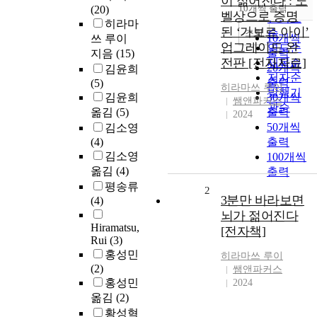
이 젊어진다 : 노
순
10개씩 출력
(20)
내림차순
벨상으로 증명
인기도
히라마
된 ‘가보르 아이’
순
조회
10개씩
쓰 루이
업그레이드 완
연도순
출력
지음
(15)
전판 [전자자료]
제목순
20개씩
김윤희
저자순
출력
(5)
히라마쓰
루이
발행기
김윤희
30개씩
쌤앤파커스
관순
옮김
(5)
출력
2024
50개씩
김소영
(4)
출력
김소영
100개씩
옮김
(4)
출력
평송류
2
3분만 바라보면
(4)
뇌가 젊어진다
Hiramatsu,
[전자책]
Rui
(3)
홍성민
히라마쓰
루이
(2)
쌤앤파커스
홍성민
2024
옮김
(2)
황성혁