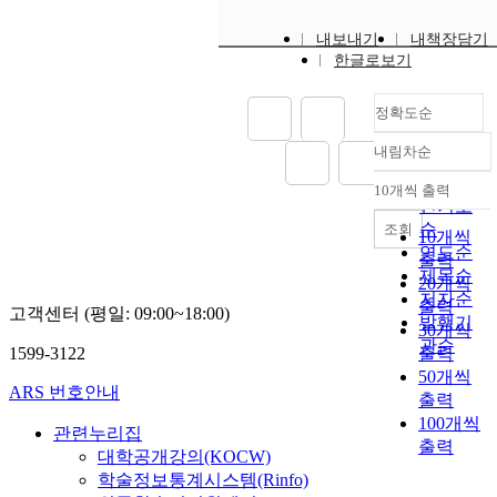
내보내기
내책장담기
한글로보기
정확도순
내림차순
정확도
순
10개씩 출력
내림차순
인기도
순
조회
10개씩
연도순
출력
제목순
20개씩
저자순
출력
고객센터 (평일: 09:00~18:00)
발행기
30개씩
관순
1599-3122
출력
50개씩
ARS 번호안내
출력
100개씩
관련누리집
출력
대학공개강의(KOCW)
학술정보통계시스템(Rinfo)