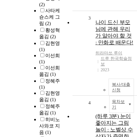
(2)
사타케
슌스케 그
3
나이 드신 부모
림
(2)
님에 관해 우리
황성혁
가 알아야 할 것
옮김
(2)
: 만화로 배운다!
김현영
(1)
히라마쓰
루이
이선희
드루 한국학술정
(1)
보
이선희
2023
옮김
(1)
정혜주
복사/대출
(1)
신청
김현영
옮김
(1)
목차보
4
정혜주
기
옮김
(1)
(하루 3분) 눈이
히비노
좋아지는 그림
사와코 지
놀이 : 노벨상 수
음
(1)
상자가 증명한