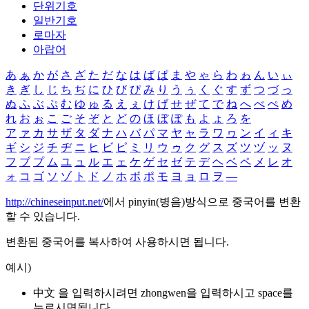
단위기호
일반기호
로마자
아랍어
あ
ぁ
か
が
さ
ざ
た
だ
な
は
ば
ぱ
ま
や
ゃ
ら
わ
ゎ
ん
い
ぃ
き
ぎ
し
じ
ち
ぢ
に
ひ
び
ぴ
み
り
う
ぅ
く
ぐ
す
ず
つ
づ
っ
ぬ
ふ
ぶ
ぷ
む
ゆ
ゅ
る
え
ぇ
け
げ
せ
ぜ
て
で
ね
へ
べ
ぺ
め
れ
お
ぉ
こ
ご
そ
ぞ
と
ど
の
ほ
ぼ
ぽ
も
よ
ょ
ろ
を
ア
ァ
カ
サ
ザ
タ
ダ
ナ
ハ
バ
パ
マ
ヤ
ャ
ラ
ワ
ヮ
ン
イ
ィ
キ
ギ
シ
ジ
チ
ヂ
ニ
ヒ
ビ
ピ
ミ
リ
ウ
ゥ
ク
グ
ス
ズ
ツ
ヅ
ッ
ヌ
フ
ブ
プ
ム
ユ
ュ
ル
エ
ェ
ケ
ゲ
セ
ゼ
テ
デ
ヘ
ベ
ペ
メ
レ
オ
ォ
コ
ゴ
ソ
ゾ
ト
ド
ノ
ホ
ボ
ポ
モ
ヨ
ョ
ロ
ヲ
―
http://chineseinput.net/
에서 pinyin(병음)방식으로 중국어를 변환
할 수 있습니다.
변환된 중국어를 복사하여 사용하시면 됩니다.
예시)
中文 을 입력하시려면
zhongwen
을 입력하시고 space를
누르시면됩니다.