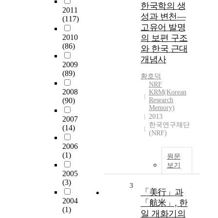
한국학의 생
2011
성과 변천―
(117)
고유어 발명
2010
의 보편 구조
(86)
와 한국 근대
개념사
2009
(89)
황호덕
NRF
2008
KRM(Korean
(90)
Research
Memory)
2013
2007
한국연구재단
(14)
(NRF)
2006
(1)
원문
보기
2005
(3)
3
「美行」과
2004
「航米」, 한
(1)
일 개화기의