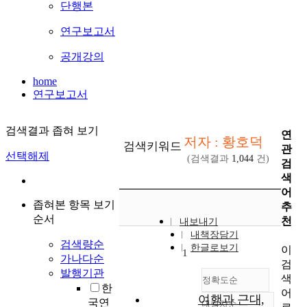
단행본
연구보고서
공개강의
home
연구보고서
검색결과 좁혀 보기
연
저자 : 황호덕
검색키워드
관
선택해제
(검색결과
1,044
건)
검
색
어
좁혀본 항목 보기
추
순서
천
내보내기
내책장담기
검색량순
한글로보기
이
1
가나다순
검
발행기관
색
정확도순
한
어
여행과 근대,
국연
내림차순