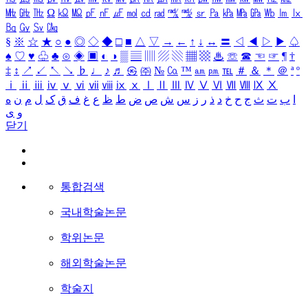
㎒
㎓
㎔
Ω
㏀
㏁
㎊
㎋
㎌
㏖
㏅
㎭
㎮
㎯
㏛
㎩
㎪
㎫
㎬
㏝
㏐
㏓
㏃
㏉
㏜
㏆
§
※
☆
★
○
●
◎
◇
◆
□
■
△
▽
→
←
↑
↓
↔
〓
◁
◀
▷
▶
♤
♠
♡
♥
♧
♣
⊙
◈
▣
◐
◑
▒
▤
▥
▨
▧
▦
▩
♨
☏
☎
☜
☞
¶
†
‡
↕
↗
↙
↖
↘
♭
♩
♪
♬
㉿
㈜
№
㏇
™
㏂
㏘
℡
＃
＆
＊
＠
ª
º
ⅰ
ⅱ
ⅲ
ⅳ
ⅴ
ⅵ
ⅶ
ⅷ
ⅸ
ⅹ
Ⅰ
Ⅱ
Ⅲ
Ⅳ
Ⅴ
Ⅵ
Ⅶ
Ⅷ
Ⅸ
Ⅹ
ا
ب
ت
ث
ج
ح
خ
د
ذ
ر
ز
س
ش
ص
ض
ط
ظ
ع
غ
ف
ق
ک
ل
م
ن
ه
و
ی
닫기
통합검색
국내학술논문
학위논문
해외학술논문
학술지