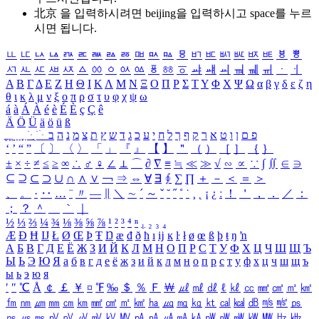
北京 을 입력하시려면
beijing
을 입력하시고 space를 누르
시면 됩니다.
ㅥ
ㅦ
ㅧ
ㅨ
ㅩ
ㅪ
ㅫ
ㅬ
ㅭ
ㅮ
ㅯ
ㅰ
ㅱ
ㅲ
ㅳ
ㅴ
ㅵ
ㅶ
ㅷ
ㅸ
ㅹ
ㅺ
ㅻ
ㅼ
ㅽ
ㅾ
ㅿ
ㆀ
ㆁ
ㆂ
ㆃ
ㆄ
ㆅ
ㆆ
ㆇ
ㆈ
ㆉ
ㆊ
ㆋ
ㆌ
ㆍ
ㆎ
Α
Β
Γ
Δ
Ε
Ζ
Η
Θ
Ι
Κ
Λ
Μ
Ν
Ξ
Ο
Π
Ρ
Σ
Τ
Υ
Φ
Χ
Ψ
Ω
α
β
γ
δ
ε
ζ
η
θ
ι
κ
λ
μ
ν
ξ
ο
π
ρ
σ
τ
υ
φ
χ
ψ
ω
á
à
Á
À
é
è
É
È
ç
Ç
ê
Ä
Ö
Ü
ä
ö
ü
ß
ְ
ֳ
ֲ
ֱ
ָ
ַ
ֵ
ֶ
ִ
ֹ
ּ
ֻ
ׂ
ׁ
ּ
ב
ה
נ
מ
צ
ת
ץ
ש
ד
ג
כ
ע
י
ח
ל
ך
ף
ק
ר
א
ט
ו
ן
ם
פ
‘
’
“
”
〔
〕
〈
〉
「
」
『
』
【
】
＂
（
）
［
］
｛
｝
±
×
÷
≠
≤
≥
∞
∴
♂
♀
∠
⊥
⌒
∂
∇
≡
≒
≪
≫
√
∽
∝
∵
∫
∬
∈
∋
⊆
⊇
⊂
⊃
∪
∩
∧
∨
￢
⇒
⇔
∀
∃
∮
∑
∏
＋
－
＜
＝
＞
、
。
·
‥
…
¨
〃
―
∥
＼
∼
´
～
ˇ
˘
˝
˚
˙
¸
˛
¡
¿
ː
！
＇
，
．
／
：
；
？
＾
＿
｀
｜
½
⅓
⅔
¼
¾
⅛
⅜
⅝
⅞
¹
²
³
⁴
ⁿ
₁
₂
₃
₄
Æ
Ð
Ħ
Ĳ
Ł
Ø
Œ
Þ
Ŧ
Ŋ
æ
đ
ð
ħ
ı
ĳ
ĸ
ŀ
ł
ø
œ
ß
þ
ŧ
ŋ
ŉ
А
Б
В
Г
Д
Е
Ё
Ж
З
И
Й
К
Л
М
Н
О
П
Р
С
Т
У
Ф
Х
Ц
Ч
Ш
Щ
Ъ
Ы
Ь
Э
Ю
Я
а
б
в
г
д
е
ё
ж
з
и
й
к
л
м
н
о
п
р
с
т
у
ф
х
ц
ч
ш
щ
ъ
ы
ь
э
ю
я
′
″
℃
Å
￠
￡
￥
¤
℉
‰
＄
％
Ｆ
￦
㎕
㎖
㎗
ℓ
㎘
㏄
㎣
㎤
㎥
㎦
㎙
㎚
㎛
㎜
㎝
㎞
㎟
㎠
㎡
㎢
㏊
㎍
㎎
㎏
㏏
㎈
㎉
㏈
㎧
㎨
㎰
㎱
㎲
㎳
㎴
㎵
㎶
㎷
㎸
㎹
㎀
㎁
㎂
㎃
㎄
㎺
㎻
㎽
㎾
㎿
㎐
㎑