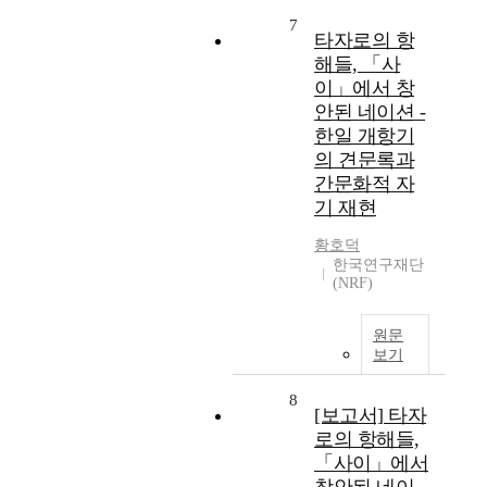
7
타자로의 항
해들, 「사
이」에서 창
안된 네이션 -
한일 개항기
의 견문록과
간문화적 자
기 재현
황호덕
한국연구재단
(NRF)
원문
보기
8
[보고서] 타자
로의 항해들,
「사이」에서