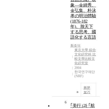
象―金綺秀、
金弘集、朴泳
孝の明治體驗
(1876-182
年)、脫天下
する思考、國
語化する言語
황호덕
東京大學 綜合
文化硏究科 比
較文學比較文
化硏究室
2004
한국연구재단
(NRF)
원문
보기
6
｢美行｣과 ｢航