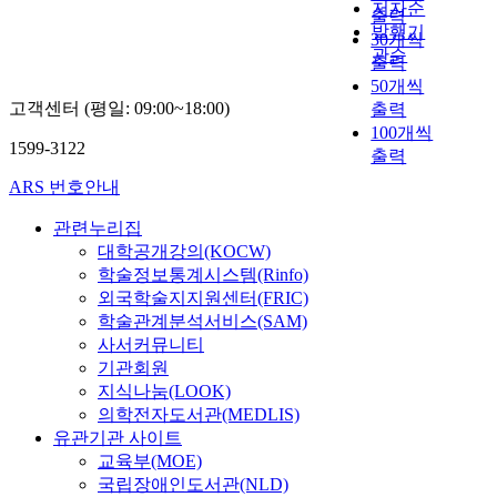
저자순
출력
발행기
30개씩
관순
출력
50개씩
고객센터 (평일: 09:00~18:00)
출력
100개씩
1599-3122
출력
ARS 번호안내
관련누리집
대학공개강의(KOCW)
학술정보통계시스템(Rinfo)
외국학술지지원센터(FRIC)
학술관계분석서비스(SAM)
사서커뮤니티
기관회원
지식나눔(LOOK)
의학전자도서관(MEDLIS)
유관기관 사이트
교육부(MOE)
국립장애인도서관(NLD)