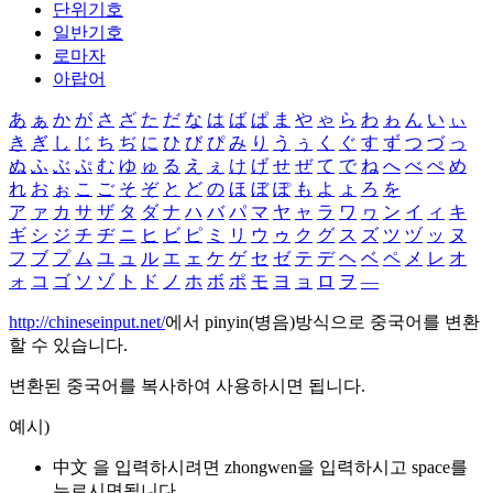
단위기호
일반기호
로마자
아랍어
あ
ぁ
か
が
さ
ざ
た
だ
な
は
ば
ぱ
ま
や
ゃ
ら
わ
ゎ
ん
い
ぃ
き
ぎ
し
じ
ち
ぢ
に
ひ
び
ぴ
み
り
う
ぅ
く
ぐ
す
ず
つ
づ
っ
ぬ
ふ
ぶ
ぷ
む
ゆ
ゅ
る
え
ぇ
け
げ
せ
ぜ
て
で
ね
へ
べ
ぺ
め
れ
お
ぉ
こ
ご
そ
ぞ
と
ど
の
ほ
ぼ
ぽ
も
よ
ょ
ろ
を
ア
ァ
カ
サ
ザ
タ
ダ
ナ
ハ
バ
パ
マ
ヤ
ャ
ラ
ワ
ヮ
ン
イ
ィ
キ
ギ
シ
ジ
チ
ヂ
ニ
ヒ
ビ
ピ
ミ
リ
ウ
ゥ
ク
グ
ス
ズ
ツ
ヅ
ッ
ヌ
フ
ブ
プ
ム
ユ
ュ
ル
エ
ェ
ケ
ゲ
セ
ゼ
テ
デ
ヘ
ベ
ペ
メ
レ
オ
ォ
コ
ゴ
ソ
ゾ
ト
ド
ノ
ホ
ボ
ポ
モ
ヨ
ョ
ロ
ヲ
―
http://chineseinput.net/
에서 pinyin(병음)방식으로 중국어를 변환
할 수 있습니다.
변환된 중국어를 복사하여 사용하시면 됩니다.
예시)
中文 을 입력하시려면
zhongwen
을 입력하시고 space를
누르시면됩니다.