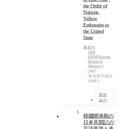
the Order of
Nations,
Yellow
Embassies to
the United
State
황호덕
NRF
KRM(Korean
Research
Memory)
2005
한국연구재단
(NRF)
원문
보기
5
韓國開港期の
日本見聞記の
言語意識と表