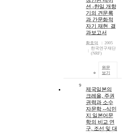
창안된 네이
션 -한일 개항
기의 견문록
과 간문화적
자기 재현_결
과보고서
황호덕
2005
한국연구재단
(NRF)
원문
보기
9
제국일본의
크레올, 주권
권력과 소수
자문학 --식민
지 일본어문
학의 비교 연
구, 조선 및 대