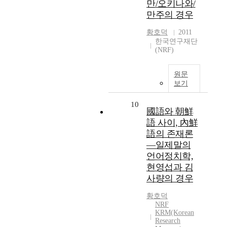
만/오키나와/
만주의 경우
황호덕
2011
한국연구재단
(NRF)
원문
보기
10
國語와 朝鮮
語 사이, 內鮮
語의 존재론
―일제말의
언어정치학,
현영섭과 김
사량의 경우
황호덕
NRF
KRM(Korean
Research