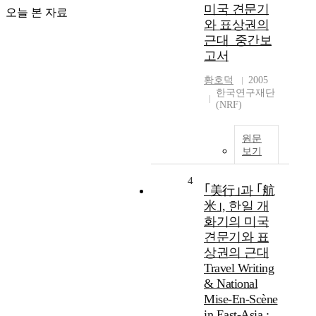
미국 견문기
오늘 본 자료
와 표상권의
근대_중간보
고서
황호덕
2005
한국연구재단
(NRF)
원문
보기
4
｢美行｣과 ｢航
米｣, 한일 개
화기의 미국
견문기와 표
상권의 근대
Travel Writing
& National
Mise-En-Scène
in East-Asia ;