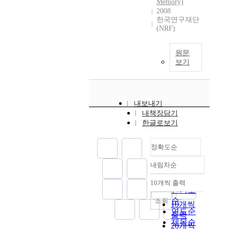
Memory)
2008
한국연구재단
(NRF)
원문
보기
내보내기
내책장담기
한글로보기
정확도순
내림차순
정확도
순
10개씩 출력
내림차순
인기도
순
조회
10개씩
연도순
출력
제목순
20개씩