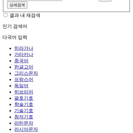
상세검색
결과 내 재검색
인기 검색어
다국어 입력
히라가나
가타카나
중국어
한글고어
그리스문자
프랑스어
독일어
히브리어
괄호기호
학술기호
기술기호
첨자기호
라틴문자
러시아문자