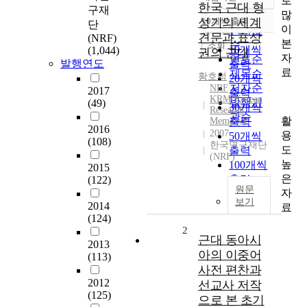
로
정확도
한국 근대 형
구재
많
순
성기의 세계
10개씩 출력
단
내림차순
이
인기도
견문과 표상
(NRF)
본
순
조회
10개씩
(1,044)
권의 근대
자
연도순
발행연도
출력
료
제목순
황호덕
20개씩
저자순
NRF
2017
출력
KRM(Korean
발행기
(49)
30개씩
Research
관순
활
Memory)
출력
2016
2007
용
50개씩
(108)
한국연구재단
도
출력
(NRF)
높
100개씩
2015
은
출력
(122)
원문
자
보기
2014
료
(124)
2
근대 동아시
2013
아의 이중어
(113)
사전 편찬과
2012
선교사 저작
(125)
으로 본 초기