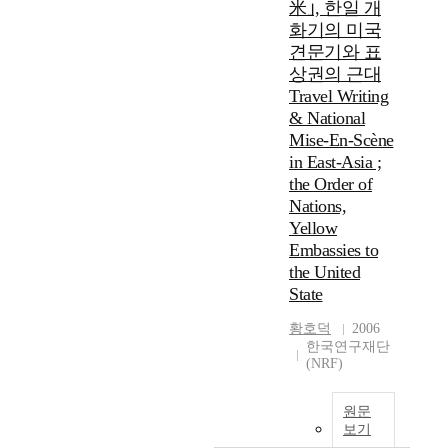
米｣, 한일 개
화기의 미국
견문기와 표
상권의 근대
Travel Writing
& National
Mise-En-Scène
in East-Asia ;
the Order of
Nations,
Yellow
Embassies to
the United
State
황호덕
2006
한국연구재단
(NRF)
원문
보기