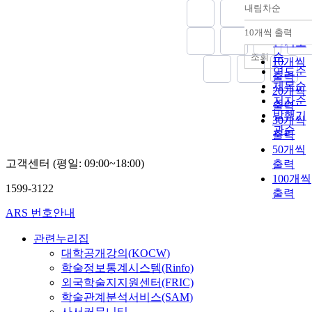
내림차순
정확도
순
10개씩 출력
내림차
인기도
순
조회
10개씩
연도순
출력
제목순
20개씩
저자순
출력
발행기
30개씩
관순
출력
50개씩
고객센터 (평일: 09:00~18:00)
출력
100개씩
1599-3122
출력
ARS 번호안내
관련누리집
대학공개강의(KOCW)
학술정보통계시스템(Rinfo)
외국학술지지원센터(FRIC)
학술관계분석서비스(SAM)
사서커뮤니티