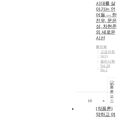
시대를 살
아가는 언
어들 ― 한
진우, 문은
성, 차현준
의 새로운
시선
황치복
고요아침
2023
열린시학
Vol.28
No.1
원
문
보
10
기
[작품론]
약하고 여