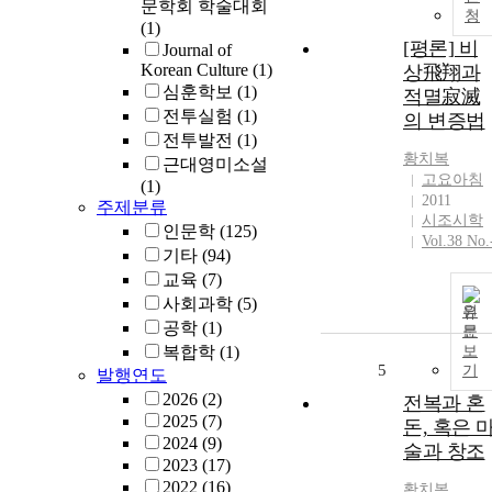
문학회 학술대회
청
(1)
[평론] 비
Journal of
Korean Culture
(1)
상飛翔과
심훈학보
(1)
적멸寂滅
전투실험
(1)
의 변증법
전투발전
(1)
황치복
근대영미소설
고요아침
(1)
2011
주제분류
시조시학
인문학
(125)
Vol.38 No.
기타
(94)
교육
(7)
사회과학
(5)
원
공학
(1)
문
복합학
(1)
보
5
기
발행연도
2026
(2)
전복과 혼
2025
(7)
돈, 혹은 
2024
(9)
술과 창조
2023
(17)
2022
(16)
황치복