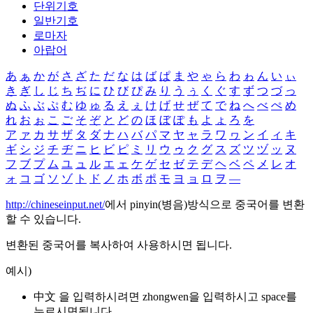
단위기호
일반기호
로마자
아랍어
あ
ぁ
か
が
さ
ざ
た
だ
な
は
ば
ぱ
ま
や
ゃ
ら
わ
ゎ
ん
い
ぃ
き
ぎ
し
じ
ち
ぢ
に
ひ
び
ぴ
み
り
う
ぅ
く
ぐ
す
ず
つ
づ
っ
ぬ
ふ
ぶ
ぷ
む
ゆ
ゅ
る
え
ぇ
け
げ
せ
ぜ
て
で
ね
へ
べ
ぺ
め
れ
お
ぉ
こ
ご
そ
ぞ
と
ど
の
ほ
ぼ
ぽ
も
よ
ょ
ろ
を
ア
ァ
カ
サ
ザ
タ
ダ
ナ
ハ
バ
パ
マ
ヤ
ャ
ラ
ワ
ヮ
ン
イ
ィ
キ
ギ
シ
ジ
チ
ヂ
ニ
ヒ
ビ
ピ
ミ
リ
ウ
ゥ
ク
グ
ス
ズ
ツ
ヅ
ッ
ヌ
フ
ブ
プ
ム
ユ
ュ
ル
エ
ェ
ケ
ゲ
セ
ゼ
テ
デ
ヘ
ベ
ペ
メ
レ
オ
ォ
コ
ゴ
ソ
ゾ
ト
ド
ノ
ホ
ボ
ポ
モ
ヨ
ョ
ロ
ヲ
―
http://chineseinput.net/
에서 pinyin(병음)방식으로 중국어를 변환
할 수 있습니다.
변환된 중국어를 복사하여 사용하시면 됩니다.
예시)
中文 을 입력하시려면
zhongwen
을 입력하시고 space를
누르시면됩니다.