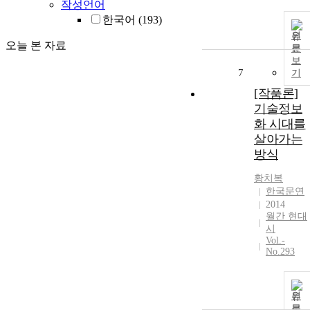
작성언어
한국어
(193)
원
오늘 본 자료
문
보
7
기
[작품론]
기술정보
화 시대를
살아가는
방식
황치복
한국문연
2014
월간 현대
시
Vol.-
No.293
원
문