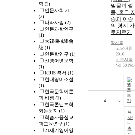
학
(2)
밀물과 썰
인문사회 21
물, 혹은 
(2)
승과 이승
나라사랑
(2)
의 경계 가
인문과학연구
로지르기
(1)
大韓機械學會
황치복
誌
(1)
고요아침
인문학연구
(1)
2016
시조시학
신영어영문학
Vol.58 No.
(1)
KRIS 총서
(1)
현대영미소설
원
(1)
문
한국문학이론
보
과 비평
(1)
4
기
한국콘텐츠학
회논문지
(1)
복
학습자중심교
사/
대
과교육연구
(1)
출
21세기영어영
신