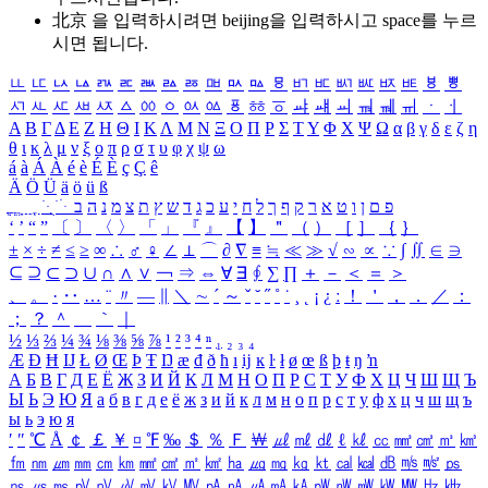
北京 을 입력하시려면
beijing
을 입력하시고 space를 누르
시면 됩니다.
ㅥ
ㅦ
ㅧ
ㅨ
ㅩ
ㅪ
ㅫ
ㅬ
ㅭ
ㅮ
ㅯ
ㅰ
ㅱ
ㅲ
ㅳ
ㅴ
ㅵ
ㅶ
ㅷ
ㅸ
ㅹ
ㅺ
ㅻ
ㅼ
ㅽ
ㅾ
ㅿ
ㆀ
ㆁ
ㆂ
ㆃ
ㆄ
ㆅ
ㆆ
ㆇ
ㆈ
ㆉ
ㆊ
ㆋ
ㆌ
ㆍ
ㆎ
Α
Β
Γ
Δ
Ε
Ζ
Η
Θ
Ι
Κ
Λ
Μ
Ν
Ξ
Ο
Π
Ρ
Σ
Τ
Υ
Φ
Χ
Ψ
Ω
α
β
γ
δ
ε
ζ
η
θ
ι
κ
λ
μ
ν
ξ
ο
π
ρ
σ
τ
υ
φ
χ
ψ
ω
á
à
Á
À
é
è
É
È
ç
Ç
ê
Ä
Ö
Ü
ä
ö
ü
ß
ְ
ֳ
ֲ
ֱ
ָ
ַ
ֵ
ֶ
ִ
ֹ
ּ
ֻ
ׂ
ׁ
ּ
ב
ה
נ
מ
צ
ת
ץ
ש
ד
ג
כ
ע
י
ח
ל
ך
ף
ק
ר
א
ט
ו
ן
ם
פ
‘
’
“
”
〔
〕
〈
〉
「
」
『
』
【
】
＂
（
）
［
］
｛
｝
±
×
÷
≠
≤
≥
∞
∴
♂
♀
∠
⊥
⌒
∂
∇
≡
≒
≪
≫
√
∽
∝
∵
∫
∬
∈
∋
⊆
⊇
⊂
⊃
∪
∩
∧
∨
￢
⇒
⇔
∀
∃
∮
∑
∏
＋
－
＜
＝
＞
、
。
·
‥
…
¨
〃
―
∥
＼
∼
´
～
ˇ
˘
˝
˚
˙
¸
˛
¡
¿
ː
！
＇
，
．
／
：
；
？
＾
＿
｀
｜
½
⅓
⅔
¼
¾
⅛
⅜
⅝
⅞
¹
²
³
⁴
ⁿ
₁
₂
₃
₄
Æ
Ð
Ħ
Ĳ
Ł
Ø
Œ
Þ
Ŧ
Ŋ
æ
đ
ð
ħ
ı
ĳ
ĸ
ŀ
ł
ø
œ
ß
þ
ŧ
ŋ
ŉ
А
Б
В
Г
Д
Е
Ё
Ж
З
И
Й
К
Л
М
Н
О
П
Р
С
Т
У
Ф
Х
Ц
Ч
Ш
Щ
Ъ
Ы
Ь
Э
Ю
Я
а
б
в
г
д
е
ё
ж
з
и
й
к
л
м
н
о
п
р
с
т
у
ф
х
ц
ч
ш
щ
ъ
ы
ь
э
ю
я
′
″
℃
Å
￠
￡
￥
¤
℉
‰
＄
％
Ｆ
￦
㎕
㎖
㎗
ℓ
㎘
㏄
㎣
㎤
㎥
㎦
㎙
㎚
㎛
㎜
㎝
㎞
㎟
㎠
㎡
㎢
㏊
㎍
㎎
㎏
㏏
㎈
㎉
㏈
㎧
㎨
㎰
㎱
㎲
㎳
㎴
㎵
㎶
㎷
㎸
㎹
㎀
㎁
㎂
㎃
㎄
㎺
㎻
㎽
㎾
㎿
㎐
㎑