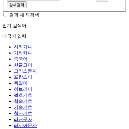
상세검색
결과 내 재검색
인기 검색어
다국어 입력
히라가나
가타카나
중국어
한글고어
그리스문자
프랑스어
독일어
히브리어
괄호기호
학술기호
기술기호
첨자기호
라틴문자
러시아문자