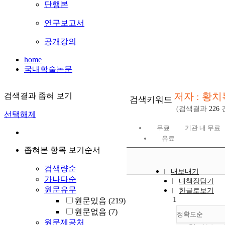
단행본
연구보고서
공개강의
home
국내학술논문
저자 : 황치
검색결과 좁혀 보기
검색키워드
(검색결과
226
선택해제
무료
기관 내 무료
유료
좁혀본 항목 보기순서
검색량순
내보내기
가나다순
내책장담기
원문유무
한글로보기
1
원문있음
(219)
원문없음
(7)
정확도순
원문제공처