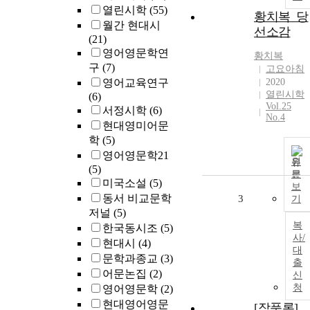
열린시학
(55)
황치복_당
월간 현대시
선소감
(21)
영어영문학연
황치복
구
(7)
고요아침
영어교육연구
2020
열린시학
(6)
Vol.25
서정시학
(6)
No.4
현대영미어문
학
(5)
영어영문학21
원
(5)
문
미국소설
(5)
보
동서 비교문학
3
기
저널
(5)
복
한국동시조
(5)
사/
현대시
(4)
대
문학과종교
(3)
출
어문논집
(2)
신
청
영어영문학
(2)
현대영어영문
[작품론]