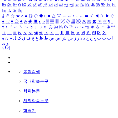
㎒
㎓
㎔
Ω
㏀
㏁
㎊
㎋
㎌
㏖
㏅
㎭
㎮
㎯
㏛
㎩
㎪
㎫
㎬
㏝
㏐
㏓
㏃
㏉
㏜
㏆
§
※
☆
★
○
●
◎
◇
◆
□
■
△
▽
→
←
↑
↓
↔
〓
◁
◀
▷
▶
♤
♠
♡
♥
♧
♣
⊙
◈
▣
◐
◑
▒
▤
▥
▨
▧
▦
▩
♨
☏
☎
☜
☞
¶
†
‡
↕
↗
↙
↖
↘
♭
♩
♪
♬
㉿
㈜
№
㏇
™
㏂
㏘
℡
＃
＆
＊
＠
ª
º
ⅰ
ⅱ
ⅲ
ⅳ
ⅴ
ⅵ
ⅶ
ⅷ
ⅸ
ⅹ
Ⅰ
Ⅱ
Ⅲ
Ⅳ
Ⅴ
Ⅵ
Ⅶ
Ⅷ
Ⅸ
Ⅹ
ا
ب
ت
ث
ج
ح
خ
د
ذ
ر
ز
س
ش
ص
ض
ط
ظ
ع
غ
ف
ق
ک
ل
م
ن
ه
و
ی
닫기
통합검색
국내학술논문
학위논문
해외학술논문
학술지