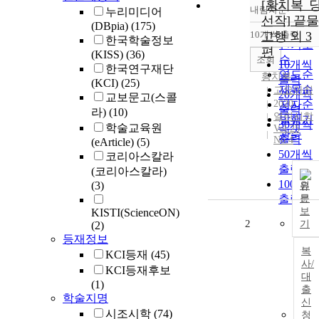
[황치복_
내림차순
누리미디어
정확도
선작] 끝물
(DBpia)
(175)
순
10개씩 출력
고행 외 3
내림차
한국학술정보
인기도
편
(KISS)
(36)
순
조회
10개씩
한국연구재단
연도순
황치복
출력
(KCI)
(25)
제목순
고요아침
20개씩
교보문고(스콜
2020
저자순
출력
라)
(10)
열린시학
발행기
30개씩
학술교육원
Vol.25
관순
출력
No.4
(eArticle)
(5)
50개씩
코리아스칼라
출력
(코리아스칼라)
100개씩
(3)
원
출력
문
보
KISTI(ScienceON)
2
기
(2)
등재정보
복
KCI등재
(45)
사/
KCI등재후보
대
(1)
출
학술지명
신
시조시학
(74)
청