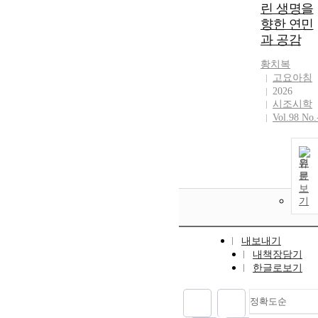
린 생명을
향한 연민
과 공감
황치복
고요아침
2026
시조시학
Vol.98 No.
원
문
보
기
내보내기
내책장담기
한글로보기
정확도순