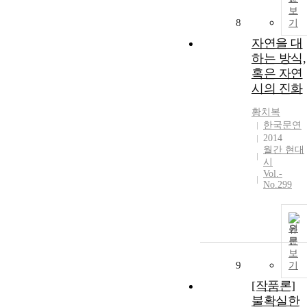
보
8
기
자연을 대
하는 방식,
혹은 자연
시의 진화
황치복
한국문연
2014
월간 현대
시
Vol.-
No.299
원
문
보
9
기
[작품론]
불확실한