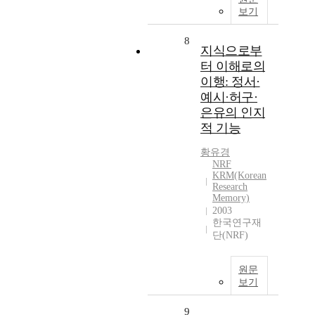
보기
8
지식으로부
터 이해로의
이행: 정서·
예시·허구·
은유의 인지
적 기능
황유경
NRF
KRM(Korean
Research
Memory)
2003
한국연구재
단(NRF)
원문
보기
9