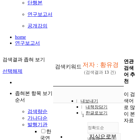
단행본
연구보고서
공개강의
home
연구보고서
검색결과 좁혀 보기
연관
저자 : 황유경
검색키워드
검색
선택해제
(검색결과
13
건)
어 추
천
좁혀본 항목 보기
이 검
순서
색어
내보내기
로 많
내책장담기
검색량순
한글로보기
이 본
1
가나다순
자료
발행기관
정확도순
한
지식으로부
국연
내림차순