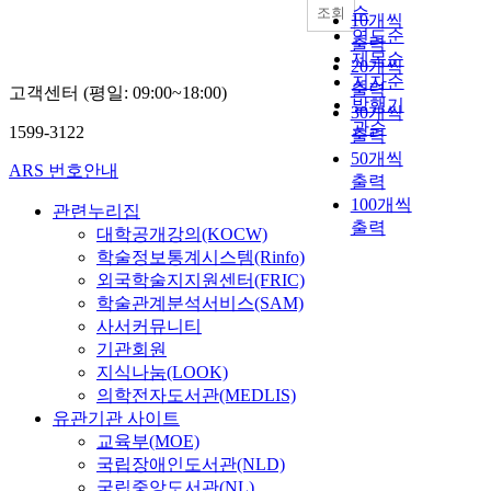
순
조회
10개씩
연도순
출력
제목순
20개씩
저자순
출력
고객센터 (평일: 09:00~18:00)
발행기
30개씩
관순
1599-3122
출력
50개씩
ARS 번호안내
출력
100개씩
관련누리집
출력
대학공개강의(KOCW)
학술정보통계시스템(Rinfo)
외국학술지지원센터(FRIC)
학술관계분석서비스(SAM)
사서커뮤니티
기관회원
지식나눔(LOOK)
의학전자도서관(MEDLIS)
유관기관 사이트
교육부(MOE)
국립장애인도서관(NLD)
국립중앙도서관(NL)