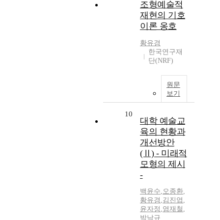
조형예술적
재현의 기호
이론 옹호
황유경
한국연구재
단(NRF)
원문
보기
10
대학 예술교
육의 현황과
개선방안
(Ⅱ) - 미래적
모형의 제시
-
백윤수
,
오종환
,
황유경
,
김진엽
,
윤자정
,
염재철
,
박낙규