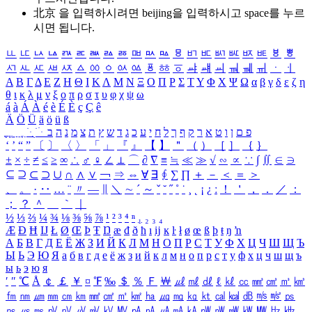
北京 을 입력하시려면
beijing
을 입력하시고 space를 누르
시면 됩니다.
ㅥ
ㅦ
ㅧ
ㅨ
ㅩ
ㅪ
ㅫ
ㅬ
ㅭ
ㅮ
ㅯ
ㅰ
ㅱ
ㅲ
ㅳ
ㅴ
ㅵ
ㅶ
ㅷ
ㅸ
ㅹ
ㅺ
ㅻ
ㅼ
ㅽ
ㅾ
ㅿ
ㆀ
ㆁ
ㆂ
ㆃ
ㆄ
ㆅ
ㆆ
ㆇ
ㆈ
ㆉ
ㆊ
ㆋ
ㆌ
ㆍ
ㆎ
Α
Β
Γ
Δ
Ε
Ζ
Η
Θ
Ι
Κ
Λ
Μ
Ν
Ξ
Ο
Π
Ρ
Σ
Τ
Υ
Φ
Χ
Ψ
Ω
α
β
γ
δ
ε
ζ
η
θ
ι
κ
λ
μ
ν
ξ
ο
π
ρ
σ
τ
υ
φ
χ
ψ
ω
á
à
Á
À
é
è
É
È
ç
Ç
ê
Ä
Ö
Ü
ä
ö
ü
ß
ְ
ֳ
ֲ
ֱ
ָ
ַ
ֵ
ֶ
ִ
ֹ
ּ
ֻ
ׂ
ׁ
ּ
ב
ה
נ
מ
צ
ת
ץ
ש
ד
ג
כ
ע
י
ח
ל
ך
ף
ק
ר
א
ט
ו
ן
ם
פ
‘
’
“
”
〔
〕
〈
〉
「
」
『
』
【
】
＂
（
）
［
］
｛
｝
±
×
÷
≠
≤
≥
∞
∴
♂
♀
∠
⊥
⌒
∂
∇
≡
≒
≪
≫
√
∽
∝
∵
∫
∬
∈
∋
⊆
⊇
⊂
⊃
∪
∩
∧
∨
￢
⇒
⇔
∀
∃
∮
∑
∏
＋
－
＜
＝
＞
、
。
·
‥
…
¨
〃
―
∥
＼
∼
´
～
ˇ
˘
˝
˚
˙
¸
˛
¡
¿
ː
！
＇
，
．
／
：
；
？
＾
＿
｀
｜
½
⅓
⅔
¼
¾
⅛
⅜
⅝
⅞
¹
²
³
⁴
ⁿ
₁
₂
₃
₄
Æ
Ð
Ħ
Ĳ
Ł
Ø
Œ
Þ
Ŧ
Ŋ
æ
đ
ð
ħ
ı
ĳ
ĸ
ŀ
ł
ø
œ
ß
þ
ŧ
ŋ
ŉ
А
Б
В
Г
Д
Е
Ё
Ж
З
И
Й
К
Л
М
Н
О
П
Р
С
Т
У
Ф
Х
Ц
Ч
Ш
Щ
Ъ
Ы
Ь
Э
Ю
Я
а
б
в
г
д
е
ё
ж
з
и
й
к
л
м
н
о
п
р
с
т
у
ф
х
ц
ч
ш
щ
ъ
ы
ь
э
ю
я
′
″
℃
Å
￠
￡
￥
¤
℉
‰
＄
％
Ｆ
￦
㎕
㎖
㎗
ℓ
㎘
㏄
㎣
㎤
㎥
㎦
㎙
㎚
㎛
㎜
㎝
㎞
㎟
㎠
㎡
㎢
㏊
㎍
㎎
㎏
㏏
㎈
㎉
㏈
㎧
㎨
㎰
㎱
㎲
㎳
㎴
㎵
㎶
㎷
㎸
㎹
㎀
㎁
㎂
㎃
㎄
㎺
㎻
㎽
㎾
㎿
㎐
㎑