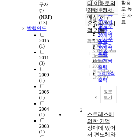
정확도
활용
터 이해로의
구재
순
도 높
10개씩 출력
이행 : 정서·
단
내림차순
인기도
은 자
예시·허구·
(NRF)
순
조회
료
10개씩
(13)
은유의 인지
연도순
발행연도
출력
적 기능
제목순
20개씩
저자순
2015
황유경
출력
발행기
(1)
NRF
30개씩
KRM(Korean
관순
출력
Research
2011
50개씩
Memory)
(3)
2002
출력
한국연구재
100개씩
2009
단(NRF)
출력
(1)
2005
원문
(1)
보기
2004
2
스트레스에
(1)
의한 기억
2003
장애에 있어
(1)
서 편도체와