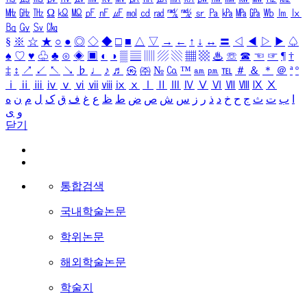
㎒
㎓
㎔
Ω
㏀
㏁
㎊
㎋
㎌
㏖
㏅
㎭
㎮
㎯
㏛
㎩
㎪
㎫
㎬
㏝
㏐
㏓
㏃
㏉
㏜
㏆
§
※
☆
★
○
●
◎
◇
◆
□
■
△
▽
→
←
↑
↓
↔
〓
◁
◀
▷
▶
♤
♠
♡
♥
♧
♣
⊙
◈
▣
◐
◑
▒
▤
▥
▨
▧
▦
▩
♨
☏
☎
☜
☞
¶
†
‡
↕
↗
↙
↖
↘
♭
♩
♪
♬
㉿
㈜
№
㏇
™
㏂
㏘
℡
＃
＆
＊
＠
ª
º
ⅰ
ⅱ
ⅲ
ⅳ
ⅴ
ⅵ
ⅶ
ⅷ
ⅸ
ⅹ
Ⅰ
Ⅱ
Ⅲ
Ⅳ
Ⅴ
Ⅵ
Ⅶ
Ⅷ
Ⅸ
Ⅹ
ا
ب
ت
ث
ج
ح
خ
د
ذ
ر
ز
س
ش
ص
ض
ط
ظ
ع
غ
ف
ق
ک
ل
م
ن
ه
و
ی
닫기
통합검색
국내학술논문
학위논문
해외학술논문
학술지