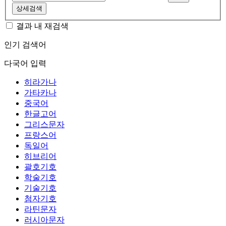
상세검색
결과 내 재검색
인기 검색어
다국어 입력
히라가나
가타카나
중국어
한글고어
그리스문자
프랑스어
독일어
히브리어
괄호기호
학술기호
기술기호
첨자기호
라틴문자
러시아문자