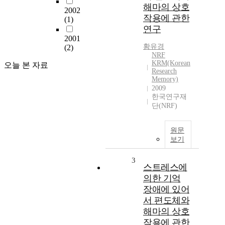
해마의 상호
2002
작용에 관한
(1)
연구
2001
황유경
(2)
NRF
KRM(Korean
오늘 본 자료
Research
Memory)
2009
한국연구재
단(NRF)
원문
보기
3
스트레스에
의한 기억
장애에 있어
서 편도체와
해마의 상호
작용에 관한