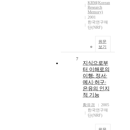
KRM(Korean
Research
Memory)
2001
한국연구재
단(NRF)
원문
보기
7
지식으로부
터 이해로의
이행: 정서·
예시·허구·
은유의 인지
적 기능
황유경
2005
한국연구재
단(NRF)
원문