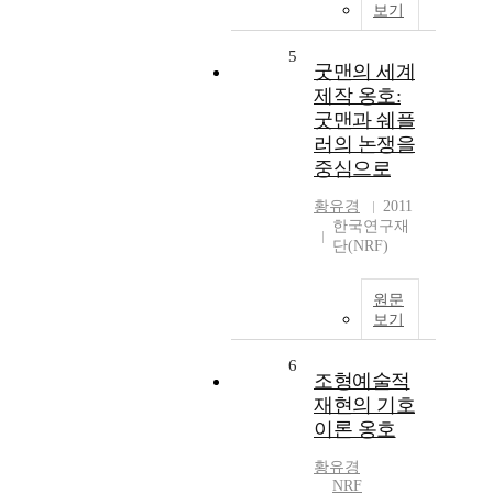
보기
5
굿맨의 세계
제작 옹호:
굿맨과 쉐플
러의 논쟁을
중심으로
황유경
2011
한국연구재
단(NRF)
원문
보기
6
조형예술적
재현의 기호
이론 옹호
황유경
NRF