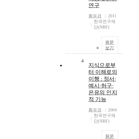
연구
황유경
2011
한국연구재
단(NRF)
원문
보기
4
지식으로부
터 이해로의
이행 : 정서·
예시·허구·
은유의 인지
적 기능
황유경
2004
한국연구재
단(NRF)
원문