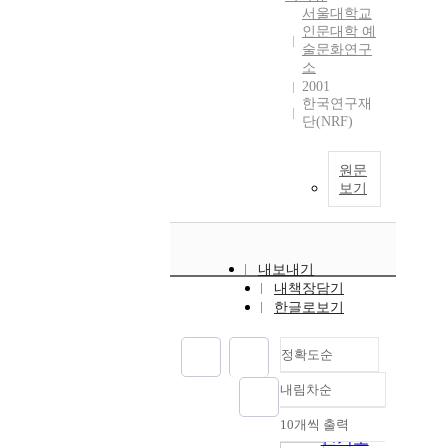
서울대학교
인문대학 예
술문화연구
소
2001
한국연구재
단(NRF)
원문
보기
내보내기
내책장담기
한글로보기
정확도순
내림차순
정확도
순
10개씩 출력
내림차순
인기도