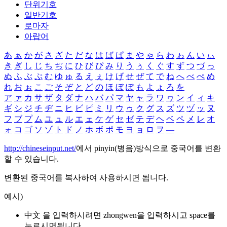
단위기호
일반기호
로마자
아랍어
あ
ぁ
か
が
さ
ざ
た
だ
な
は
ば
ぱ
ま
や
ゃ
ら
わ
ゎ
ん
い
ぃ
き
ぎ
し
じ
ち
ぢ
に
ひ
び
ぴ
み
り
う
ぅ
く
ぐ
す
ず
つ
づ
っ
ぬ
ふ
ぶ
ぷ
む
ゆ
ゅ
る
え
ぇ
け
げ
せ
ぜ
て
で
ね
へ
べ
ぺ
め
れ
お
ぉ
こ
ご
そ
ぞ
と
ど
の
ほ
ぼ
ぽ
も
よ
ょ
ろ
を
ア
ァ
カ
サ
ザ
タ
ダ
ナ
ハ
バ
パ
マ
ヤ
ャ
ラ
ワ
ヮ
ン
イ
ィ
キ
ギ
シ
ジ
チ
ヂ
ニ
ヒ
ビ
ピ
ミ
リ
ウ
ゥ
ク
グ
ス
ズ
ツ
ヅ
ッ
ヌ
フ
ブ
プ
ム
ユ
ュ
ル
エ
ェ
ケ
ゲ
セ
ゼ
テ
デ
ヘ
ベ
ペ
メ
レ
オ
ォ
コ
ゴ
ソ
ゾ
ト
ド
ノ
ホ
ボ
ポ
モ
ヨ
ョ
ロ
ヲ
―
http://chineseinput.net/
에서 pinyin(병음)방식으로 중국어를 변환
할 수 있습니다.
변환된 중국어를 복사하여 사용하시면 됩니다.
예시)
中文 을 입력하시려면
zhongwen
을 입력하시고 space를
누르시면됩니다.