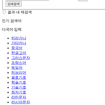
상세검색
결과 내 재검색
인기 검색어
다국어 입력
히라가나
가타카나
중국어
한글고어
그리스문자
프랑스어
독일어
히브리어
괄호기호
학술기호
기술기호
첨자기호
라틴문자
러시아문자