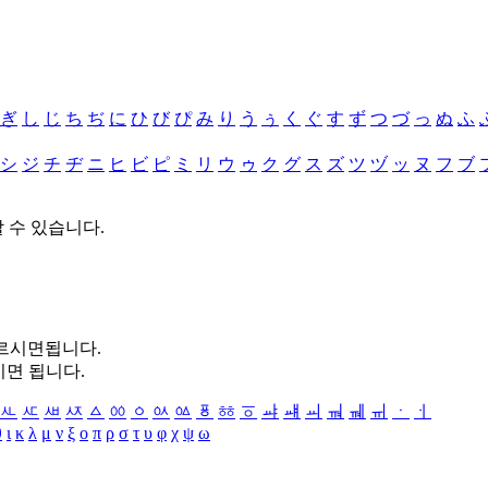
ぎ
し
じ
ち
ぢ
に
ひ
び
ぴ
み
り
う
ぅ
く
ぐ
す
ず
つ
づ
っ
ぬ
ふ
シ
ジ
チ
ヂ
ニ
ヒ
ビ
ピ
ミ
リ
ウ
ゥ
ク
グ
ス
ズ
ツ
ヅ
ッ
ヌ
フ
ブ
할 수 있습니다.
누르시면됩니다.
시면 됩니다.
ㅻ
ㅼ
ㅽ
ㅾ
ㅿ
ㆀ
ㆁ
ㆂ
ㆃ
ㆄ
ㆅ
ㆆ
ㆇ
ㆈ
ㆉ
ㆊ
ㆋ
ㆌ
ㆍ
ㆎ
θ
ι
κ
λ
μ
ν
ξ
ο
π
ρ
σ
τ
υ
φ
χ
ψ
ω