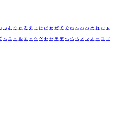
ぶ
ぷ
む
ゆ
ゅ
る
え
ぇ
け
げ
せ
ぜ
て
で
ね
へ
べ
ぺ
め
れ
お
ぉ
プ
ム
ユ
ュ
ル
エ
ェ
ケ
ゲ
セ
ゼ
テ
デ
ヘ
ベ
ペ
メ
レ
オ
ォ
コ
ゴ