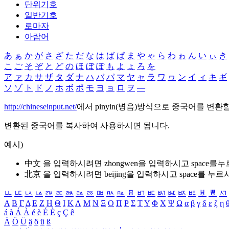
단위기호
일반기호
로마자
아랍어
あ
ぁ
か
が
さ
ざ
た
だ
な
は
ば
ぱ
ま
や
ゃ
ら
わ
ゎ
ん
い
ぃ
き
こ
ご
そ
ぞ
と
ど
の
ほ
ぼ
ぽ
も
よ
ょ
ろ
を
ア
ァ
カ
サ
ザ
タ
ダ
ナ
ハ
バ
パ
マ
ヤ
ャ
ラ
ワ
ヮ
ン
イ
ィ
キ
ギ
ソ
ゾ
ト
ド
ノ
ホ
ボ
ポ
モ
ヨ
ョ
ロ
ヲ
―
http://chineseinput.net/
에서 pinyin(병음)방식으로 중국어를 변환
변환된 중국어를 복사하여 사용하시면 됩니다.
예시)
中文 을 입력하시려면
zhongwen
을 입력하시고 space를
北京 을 입력하시려면
beijing
을 입력하시고 space를 누르
ㅥ
ㅦ
ㅧ
ㅨ
ㅩ
ㅪ
ㅫ
ㅬ
ㅭ
ㅮ
ㅯ
ㅰ
ㅱ
ㅲ
ㅳ
ㅴ
ㅵ
ㅶ
ㅷ
ㅸ
ㅹ
ㅺ
Α
Β
Γ
Δ
Ε
Ζ
Η
Θ
Ι
Κ
Λ
Μ
Ν
Ξ
Ο
Π
Ρ
Σ
Τ
Υ
Φ
Χ
Ψ
Ω
α
β
γ
δ
ε
ζ
η
á
à
Á
À
é
è
É
È
ç
Ç
ê
Ä
Ö
Ü
ä
ö
ü
ß