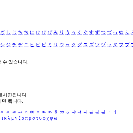
ぎ
し
じ
ち
ぢ
に
ひ
び
ぴ
み
り
う
ぅ
く
ぐ
す
ず
つ
づ
っ
ぬ
ふ
シ
ジ
チ
ヂ
ニ
ヒ
ビ
ピ
ミ
リ
ウ
ゥ
ク
グ
ス
ズ
ツ
ヅ
ッ
ヌ
フ
ブ
할 수 있습니다.
누르시면됩니다.
시면 됩니다.
ㅻ
ㅼ
ㅽ
ㅾ
ㅿ
ㆀ
ㆁ
ㆂ
ㆃ
ㆄ
ㆅ
ㆆ
ㆇ
ㆈ
ㆉ
ㆊ
ㆋ
ㆌ
ㆍ
ㆎ
θ
ι
κ
λ
μ
ν
ξ
ο
π
ρ
σ
τ
υ
φ
χ
ψ
ω