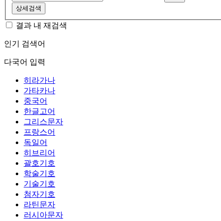
상세검색
결과 내 재검색
인기 검색어
다국어 입력
히라가나
가타카나
중국어
한글고어
그리스문자
프랑스어
독일어
히브리어
괄호기호
학술기호
기술기호
첨자기호
라틴문자
러시아문자