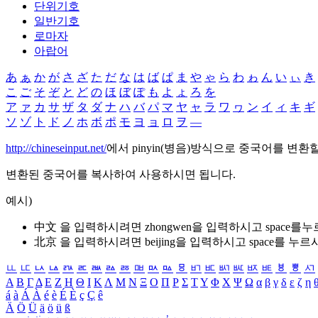
단위기호
일반기호
로마자
아랍어
あ
ぁ
か
が
さ
ざ
た
だ
な
は
ば
ぱ
ま
や
ゃ
ら
わ
ゎ
ん
い
ぃ
き
こ
ご
そ
ぞ
と
ど
の
ほ
ぼ
ぽ
も
よ
ょ
ろ
を
ア
ァ
カ
サ
ザ
タ
ダ
ナ
ハ
バ
パ
マ
ヤ
ャ
ラ
ワ
ヮ
ン
イ
ィ
キ
ギ
ソ
ゾ
ト
ド
ノ
ホ
ボ
ポ
モ
ヨ
ョ
ロ
ヲ
―
http://chineseinput.net/
에서 pinyin(병음)방식으로 중국어를 변환
변환된 중국어를 복사하여 사용하시면 됩니다.
예시)
中文 을 입력하시려면
zhongwen
을 입력하시고 space를
北京 을 입력하시려면
beijing
을 입력하시고 space를 누르
ㅥ
ㅦ
ㅧ
ㅨ
ㅩ
ㅪ
ㅫ
ㅬ
ㅭ
ㅮ
ㅯ
ㅰ
ㅱ
ㅲ
ㅳ
ㅴ
ㅵ
ㅶ
ㅷ
ㅸ
ㅹ
ㅺ
Α
Β
Γ
Δ
Ε
Ζ
Η
Θ
Ι
Κ
Λ
Μ
Ν
Ξ
Ο
Π
Ρ
Σ
Τ
Υ
Φ
Χ
Ψ
Ω
α
β
γ
δ
ε
ζ
η
á
à
Á
À
é
è
É
È
ç
Ç
ê
Ä
Ö
Ü
ä
ö
ü
ß