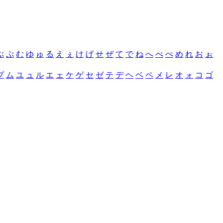
ぶ
ぷ
む
ゆ
ゅ
る
え
ぇ
け
げ
せ
ぜ
て
で
ね
へ
べ
ぺ
め
れ
お
ぉ
プ
ム
ユ
ュ
ル
エ
ェ
ケ
ゲ
セ
ゼ
テ
デ
ヘ
ベ
ペ
メ
レ
オ
ォ
コ
ゴ