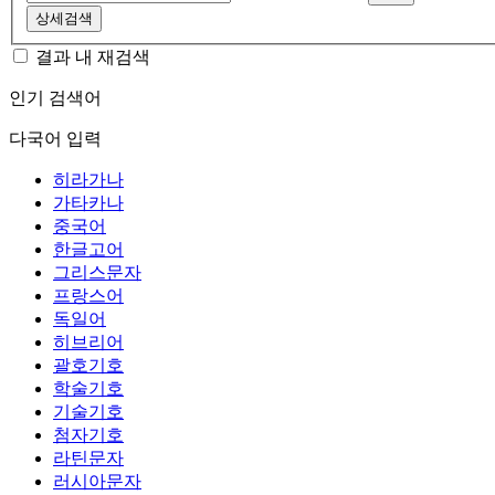
상세검색
결과 내 재검색
인기 검색어
다국어 입력
히라가나
가타카나
중국어
한글고어
그리스문자
프랑스어
독일어
히브리어
괄호기호
학술기호
기술기호
첨자기호
라틴문자
러시아문자