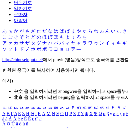
단위기호
일반기호
로마자
아랍어
あ
ぁ
か
が
さ
ざ
た
だ
な
は
ば
ぱ
ま
や
ゃ
ら
わ
ゎ
ん
い
ぃ
き
こ
ご
そ
ぞ
と
ど
の
ほ
ぼ
ぽ
も
よ
ょ
ろ
を
ア
ァ
カ
サ
ザ
タ
ダ
ナ
ハ
バ
パ
マ
ヤ
ャ
ラ
ワ
ヮ
ン
イ
ィ
キ
ギ
ソ
ゾ
ト
ド
ノ
ホ
ボ
ポ
モ
ヨ
ョ
ロ
ヲ
―
http://chineseinput.net/
에서 pinyin(병음)방식으로 중국어를 변환
변환된 중국어를 복사하여 사용하시면 됩니다.
예시)
中文 을 입력하시려면
zhongwen
을 입력하시고 space를
北京 을 입력하시려면
beijing
을 입력하시고 space를 누르
ㅥ
ㅦ
ㅧ
ㅨ
ㅩ
ㅪ
ㅫ
ㅬ
ㅭ
ㅮ
ㅯ
ㅰ
ㅱ
ㅲ
ㅳ
ㅴ
ㅵ
ㅶ
ㅷ
ㅸ
ㅹ
ㅺ
Α
Β
Γ
Δ
Ε
Ζ
Η
Θ
Ι
Κ
Λ
Μ
Ν
Ξ
Ο
Π
Ρ
Σ
Τ
Υ
Φ
Χ
Ψ
Ω
α
β
γ
δ
ε
ζ
η
á
à
Á
À
é
è
É
È
ç
Ç
ê
Ä
Ö
Ü
ä
ö
ü
ß