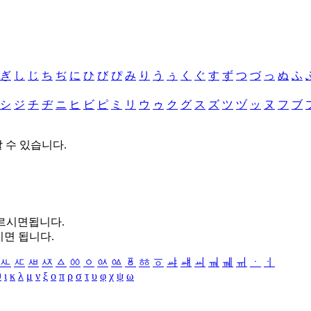
ぎ
し
じ
ち
ぢ
に
ひ
び
ぴ
み
り
う
ぅ
く
ぐ
す
ず
つ
づ
っ
ぬ
ふ
シ
ジ
チ
ヂ
ニ
ヒ
ビ
ピ
ミ
リ
ウ
ゥ
ク
グ
ス
ズ
ツ
ヅ
ッ
ヌ
フ
ブ
할 수 있습니다.
누르시면됩니다.
시면 됩니다.
ㅻ
ㅼ
ㅽ
ㅾ
ㅿ
ㆀ
ㆁ
ㆂ
ㆃ
ㆄ
ㆅ
ㆆ
ㆇ
ㆈ
ㆉ
ㆊ
ㆋ
ㆌ
ㆍ
ㆎ
θ
ι
κ
λ
μ
ν
ξ
ο
π
ρ
σ
τ
υ
φ
χ
ψ
ω