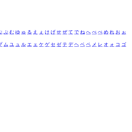
ぶ
ぷ
む
ゆ
ゅ
る
え
ぇ
け
げ
せ
ぜ
て
で
ね
へ
べ
ぺ
め
れ
お
ぉ
プ
ム
ユ
ュ
ル
エ
ェ
ケ
ゲ
セ
ゼ
テ
デ
ヘ
ベ
ペ
メ
レ
オ
ォ
コ
ゴ