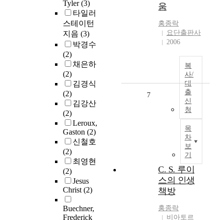
Tyler
(3)
움
타일러
스테이턴
홍종락
요단출판사
지음
(3)
2006
박경수
(2)
채은하
복
(2)
사/
김경식
대
출
(2)
7
신
김강산
청
(2)
Leroux,
목
Gaston
(2)
차
신철호
보
(2)
기
최영현
C. S. 루이
(2)
스의 인생
Jesus
Christ
(2)
책방
Buechner,
홍종락
Frederick
비아토르