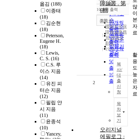
로
정확도
障論叢 . 第
옮김
(188)
많
순
10개씩 출력
6輯
이종태
내림차순
이
인기도
(18)
본
순
조회
홍종락
10개씩
김순현
자
國家安全保
연도순
출력
(18)
障會議事務
료
제목순
Peterson,
20개씩
局 政策企
저자순
Eugene H.
출력
劃室
발행기
(18)
30개씩
1974
Lewis,
관순
활
출력
C. S.
(16)
용
50개씩
복
C.S. 루
도
출력
사/
이스 지음
높
100개씩
대
(14)
은
출력
출
2
유진 피
신
자
터슨 지음
청
료
(12)
필립 얀
목
시 지음
차
(11)
보
기
윤종석
(10)
오리지널
Yancey,
에필로그 :