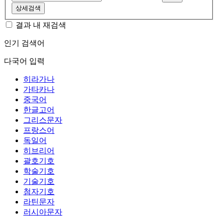
상세검색
결과 내 재검색
인기 검색어
다국어 입력
히라가나
가타카나
중국어
한글고어
그리스문자
프랑스어
독일어
히브리어
괄호기호
학술기호
기술기호
첨자기호
라틴문자
러시아문자