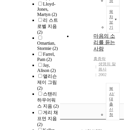
청
Lloyd-
Jones,
목
Martyn
(2)
차
리 스트
보
로벨 지음
기
(2)
마음의 소
리를 듣는
Omartian,
Stormie
(2)
사람
Farrel,
홍종락
Pam
(2)
생명의 말
Jay,
씀사
Alison
(2)
2002
앨리슨
제이 그림
(2)
복
스탠리
사/
대
하우어워
출
스 지음
(2)
신
게리 채
청
프먼 지음
(2)