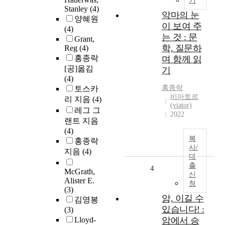
기
Stanley
(4)
악마의 눈
양혜원
이 보여 주
(4)
는 것 : 문
Grant,
학, 질문하
Reg
(4)
홍종락
며 함께 읽
[공]옮김
기
(4)
홍종락
토스카
비아토르
리 지음
(4)
(viator)
레그 그
2022
랜트 지음
(4)
복
홍종락
사/
지음
(4)
대
출
4
McGrath,
신
Alister E.
청
(3)
암, 이길 수
김영봉
있습니다! :
(3)
Lloyd-
암에서 승