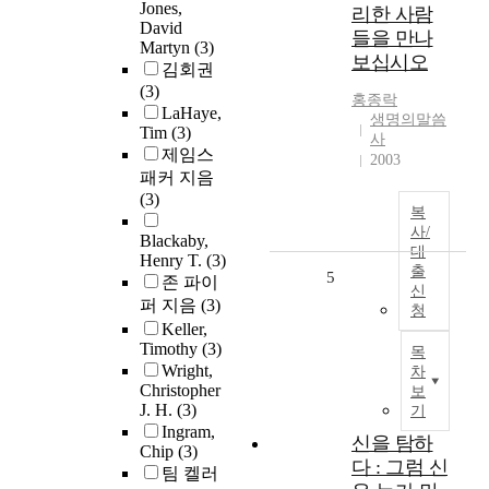
Jones,
리한 사람
David
들을 만나
Martyn
(3)
보십시오
김회권
(3)
홍종락
LaHaye,
생명의말씀
Tim
(3)
사
제임스
2003
패커 지음
(3)
복
사/
Blackaby,
대
Henry T.
(3)
출
5
존 파이
신
퍼 지음
(3)
청
Keller,
Timothy
(3)
목
Wright,
차
Christopher
보
J. H.
(3)
기
Ingram,
신을 탐하
Chip
(3)
다 : 그럼 신
팀 켈러