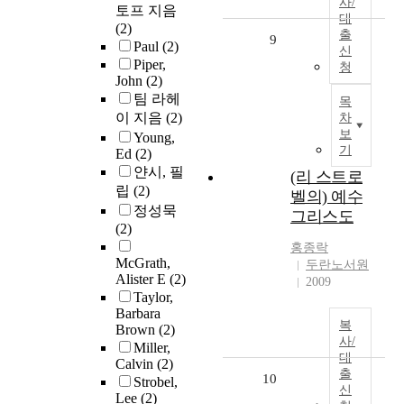
사/
토프 지음
대
(2)
출
9
Paul
(2)
신
Piper,
청
John
(2)
팀 라헤
목
이 지음
(2)
차
보
Young,
기
Ed
(2)
얀시, 필
(리 스트로
립
(2)
벨의) 예수
정성묵
그리스도
(2)
홍종락
McGrath,
두란노서원
Alister E
(2)
2009
Taylor,
Barbara
복
Brown
(2)
사/
Miller,
대
Calvin
(2)
출
10
Strobel,
신
Lee
(2)