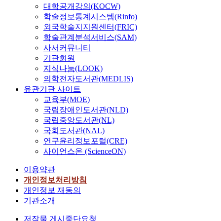
대학공개강의(KOCW)
학술정보통계시스템(Rinfo)
외국학술지지원센터(FRIC)
학술관계분석서비스(SAM)
사서커뮤니티
기관회원
지식나눔(LOOK)
의학전자도서관(MEDLIS)
유관기관 사이트
교육부(MOE)
국립장애인도서관(NLD)
국립중앙도서관(NL)
국회도서관(NAL)
연구윤리정보포털(CRE)
사이언스온 (ScienceON)
이용약관
개인정보처리방침
개인정보 재동의
기관소개
저작물 게시중단요청