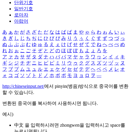
단위기호
일반기호
로마자
아랍어
あ
ぁ
か
が
さ
ざ
た
だ
な
は
ば
ぱ
ま
や
ゃ
ら
わ
ゎ
ん
い
ぃ
き
ぎ
し
じ
ち
ぢ
に
ひ
び
ぴ
み
り
う
ぅ
く
ぐ
す
ず
つ
づ
っ
ぬ
ふ
ぶ
ぷ
む
ゆ
ゅ
る
え
ぇ
け
げ
せ
ぜ
て
で
ね
へ
べ
ぺ
め
れ
お
ぉ
こ
ご
そ
ぞ
と
ど
の
ほ
ぼ
ぽ
も
よ
ょ
ろ
を
ア
ァ
カ
サ
ザ
タ
ダ
ナ
ハ
バ
パ
マ
ヤ
ャ
ラ
ワ
ヮ
ン
イ
ィ
キ
ギ
シ
ジ
チ
ヂ
ニ
ヒ
ビ
ピ
ミ
リ
ウ
ゥ
ク
グ
ス
ズ
ツ
ヅ
ッ
ヌ
フ
ブ
プ
ム
ユ
ュ
ル
エ
ェ
ケ
ゲ
セ
ゼ
テ
デ
ヘ
ベ
ペ
メ
レ
オ
ォ
コ
ゴ
ソ
ゾ
ト
ド
ノ
ホ
ボ
ポ
モ
ヨ
ョ
ロ
ヲ
―
http://chineseinput.net/
에서 pinyin(병음)방식으로 중국어를 변환
할 수 있습니다.
변환된 중국어를 복사하여 사용하시면 됩니다.
예시)
中文 을 입력하시려면
zhongwen
을 입력하시고 space를
누르시면됩니다.