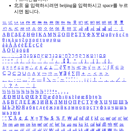
北京 을 입력하시려면
beijing
을 입력하시고 space를 누르
시면 됩니다.
ㅥ
ㅦ
ㅧ
ㅨ
ㅩ
ㅪ
ㅫ
ㅬ
ㅭ
ㅮ
ㅯ
ㅰ
ㅱ
ㅲ
ㅳ
ㅴ
ㅵ
ㅶ
ㅷ
ㅸ
ㅹ
ㅺ
ㅻ
ㅼ
ㅽ
ㅾ
ㅿ
ㆀ
ㆁ
ㆂ
ㆃ
ㆄ
ㆅ
ㆆ
ㆇ
ㆈ
ㆉ
ㆊ
ㆋ
ㆌ
ㆍ
ㆎ
Α
Β
Γ
Δ
Ε
Ζ
Η
Θ
Ι
Κ
Λ
Μ
Ν
Ξ
Ο
Π
Ρ
Σ
Τ
Υ
Φ
Χ
Ψ
Ω
α
β
γ
δ
ε
ζ
η
θ
ι
κ
λ
μ
ν
ξ
ο
π
ρ
σ
τ
υ
φ
χ
ψ
ω
á
à
Á
À
é
è
É
È
ç
Ç
ê
Ä
Ö
Ü
ä
ö
ü
ß
ְ
ֳ
ֲ
ֱ
ָ
ַ
ֵ
ֶ
ִ
ֹ
ּ
ֻ
ׂ
ׁ
ּ
ב
ה
נ
מ
צ
ת
ץ
ש
ד
ג
כ
ע
י
ח
ל
ך
ף
ק
ר
א
ט
ו
ן
ם
פ
‘
’
“
”
〔
〕
〈
〉
「
」
『
』
【
】
＂
（
）
［
］
｛
｝
±
×
÷
≠
≤
≥
∞
∴
♂
♀
∠
⊥
⌒
∂
∇
≡
≒
≪
≫
√
∽
∝
∵
∫
∬
∈
∋
⊆
⊇
⊂
⊃
∪
∩
∧
∨
￢
⇒
⇔
∀
∃
∮
∑
∏
＋
－
＜
＝
＞
、
。
·
‥
…
¨
〃
―
∥
＼
∼
´
～
ˇ
˘
˝
˚
˙
¸
˛
¡
¿
ː
！
＇
，
．
／
：
；
？
＾
＿
｀
｜
½
⅓
⅔
¼
¾
⅛
⅜
⅝
⅞
¹
²
³
⁴
ⁿ
₁
₂
₃
₄
Æ
Ð
Ħ
Ĳ
Ł
Ø
Œ
Þ
Ŧ
Ŋ
æ
đ
ð
ħ
ı
ĳ
ĸ
ŀ
ł
ø
œ
ß
þ
ŧ
ŋ
ŉ
А
Б
В
Г
Д
Е
Ё
Ж
З
И
Й
К
Л
М
Н
О
П
Р
С
Т
У
Ф
Х
Ц
Ч
Ш
Щ
Ъ
Ы
Ь
Э
Ю
Я
а
б
в
г
д
е
ё
ж
з
и
й
к
л
м
н
о
п
р
с
т
у
ф
х
ц
ч
ш
щ
ъ
ы
ь
э
ю
я
′
″
℃
Å
￠
￡
￥
¤
℉
‰
＄
％
Ｆ
￦
㎕
㎖
㎗
ℓ
㎘
㏄
㎣
㎤
㎥
㎦
㎙
㎚
㎛
㎜
㎝
㎞
㎟
㎠
㎡
㎢
㏊
㎍
㎎
㎏
㏏
㎈
㎉
㏈
㎧
㎨
㎰
㎱
㎲
㎳
㎴
㎵
㎶
㎷
㎸
㎹
㎀
㎁
㎂
㎃
㎄
㎺
㎻
㎽
㎾
㎿
㎐
㎑