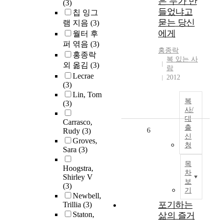
은 누가 만
(3)
들었냐고
칩 잉그
묻는 당신
램 지음
(3)
에게
월터 후
퍼 엮음
(3)
홍종락
홍종락
복 있는 사
외 옮김
(3)
람
Lecrae
2012
(3)
Lin, Tom
복
(3)
사/
대
Carrasco,
출
6
Rudy
(3)
신
Groves,
청
Sara
(3)
목
Hoogstra,
차
Shirley V
보
(3)
기
Newbell,
포기하는
Trillia
(3)
Staton,
삶의 즐거