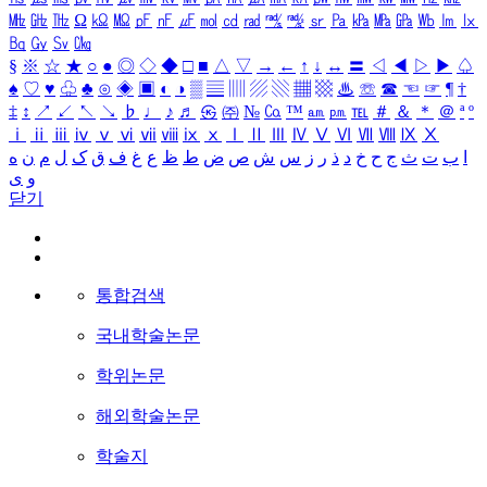
㎒
㎓
㎔
Ω
㏀
㏁
㎊
㎋
㎌
㏖
㏅
㎭
㎮
㎯
㏛
㎩
㎪
㎫
㎬
㏝
㏐
㏓
㏃
㏉
㏜
㏆
§
※
☆
★
○
●
◎
◇
◆
□
■
△
▽
→
←
↑
↓
↔
〓
◁
◀
▷
▶
♤
♠
♡
♥
♧
♣
⊙
◈
▣
◐
◑
▒
▤
▥
▨
▧
▦
▩
♨
☏
☎
☜
☞
¶
†
‡
↕
↗
↙
↖
↘
♭
♩
♪
♬
㉿
㈜
№
㏇
™
㏂
㏘
℡
＃
＆
＊
＠
ª
º
ⅰ
ⅱ
ⅲ
ⅳ
ⅴ
ⅵ
ⅶ
ⅷ
ⅸ
ⅹ
Ⅰ
Ⅱ
Ⅲ
Ⅳ
Ⅴ
Ⅵ
Ⅶ
Ⅷ
Ⅸ
Ⅹ
ا
ب
ت
ث
ج
ح
خ
د
ذ
ر
ز
س
ش
ص
ض
ط
ظ
ع
غ
ف
ق
ک
ل
م
ن
ه
و
ی
닫기
통합검색
국내학술논문
학위논문
해외학술논문
학술지