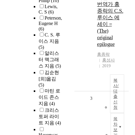
Philip
(10)
번역가 홍
Lewis,
종락의 C.S.
C. S
(6)
루이스 에
Peterson,
Eugene H
세이 =
(6)
(The)
C. S. 루
original
이스 지음
epilogue
(5)
알리스
홍종락
터 맥그래
홍성사
스 지음
(5)
2019
김순현
[외]옮김
복
(5)
사/
마틴 로
대
출
이드 존스
3
신
지음
(4)
청
크리스
토퍼 라이
목
트 지음
(4)
차
보
Hauerwas,