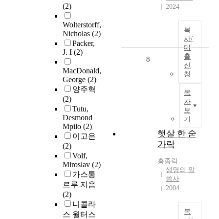
(2)
2024
Wolterstorff,
복
Nicholas
(2)
사/
Packer,
대
J. I
(2)
출
8
신
MacDonald,
청
George
(2)
양주혁
목
(2)
차
Tutu,
보
Desmond
기
Mpilo
(2)
햇살 한 숟
이고은
가락
(2)
Volf,
홍종락
Miroslav
(2)
생명의 말
가스통
씀사
르루 지음
2004
(2)
니콜라
복
스 월터스