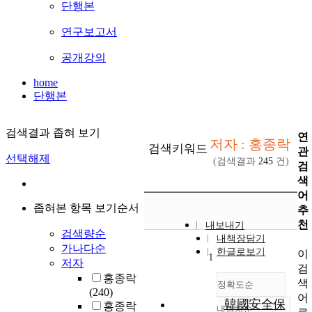
단행본
연구보고서
공개강의
home
단행본
검색결과 좁혀 보기
연
저자 : 홍종락
검색키워드
관
선택해제
(검색결과
245
건)
검
색
어
좁혀본 항목 보기순서
추
천
내보내기
검색량순
내책장담기
가나다순
한글로보기
이
1
저자
검
홍종락
색
정확도순
(240)
어
韓國安全保
홍종락
내림차순