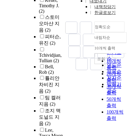
Keller,
내보내기
Timothy J.
내책장담기
(2)
한글로보기
스토미
오마샨 지
정확도순
음
(2)
피터슨,
내림차순
정확도
유진
(2)
순
10개씩 출력
내림차순
인기도
Tchividjian,
순
조회
Tullian
(2)
10개씩
연도순
Bell,
출력
제목순
Rob
(2)
20개씩
저자순
튤리안
출력
발행기
차비진 지
30개씩
관순
음
(2)
출력
팀 켈러
50개씩
지음
(2)
출력
조지 맥
100개씩
도널드 지
출력
음
(2)
Lee,
Tosca Moon