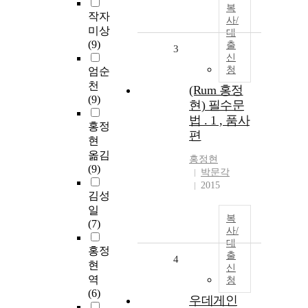
복
작자
사/
미상
대
(9)
출
3
신
청
엄순
천
(Rum 홍정
(9)
현) 필수문
법 . 1 , 품사
홍정
편
현
옮김
홍정현
(9)
박문각
2015
김성
일
복
(7)
사/
대
홍정
출
4
현
신
역
청
(6)
우데게인