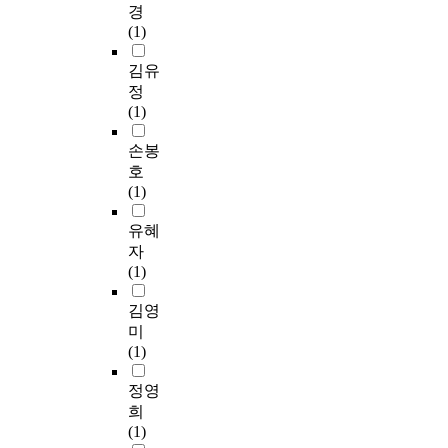
경
(1)
김유
정
(1)
손봉
호
(1)
유혜
자
(1)
김영
미
(1)
정영
희
(1)