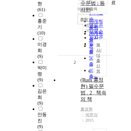
정확도
료
수문법 : 동
현
순
10개씩 출력
사편
(61)
내림차순
인기도
순
조회
홍정현
홍준
10개씩
연도순
박문각
기
출력
2015
제목순
(10)
20개씩
저자순
출력
발행기
이경
복
30개씩
관순
희
사/
출력
대
(9)
50개씩
출
2
출력
신
박미
100개씩
청
령
출력
(Rum 홍정
(9)
현) 필수문
김은
법 . 2 , 책속
희
의 책
(9)
홍정현
안동
박문각
진
2015
(9)