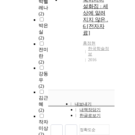
박헬
설화집 : 세
레나
상에 알려
(2)
지지 않은 .
박은
6 [전자자
실
료]
(2)
홍정현
한국학술정
전미
보
란
2016
(2)
강동
우
(2)
김근
혜
내보내기
(2)
내책장담기
한글로보기
작자
미상
정확도순
(2)