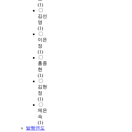
(1)
김선
영
(1)
이은
정
(1)
홍종
현
(1)
김현
정
(1)
제은
숙
(1)
발행연도