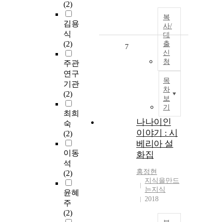
(2)
복
김용
사/
식
대
(2)
출
7
신
청
주관
연구
목
기관
차
(2)
보
기
최희
나나이인
숙
이야기 : 시
(2)
베리아 설
이동
화집
석
홍정현
(2)
지식을만드
는지식
윤혜
2018
주
(2)