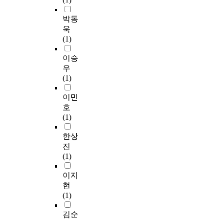
박동
욱
(1)
이승
우
(1)
이민
호
(1)
한상
진
(1)
이지
현
(1)
김순