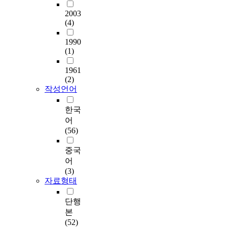
2003
(4)
1990
(1)
1961
(2)
작성언어
한국
어
(56)
중국
어
(3)
자료형태
단행
본
(52)