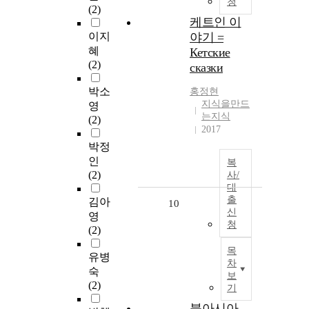
청
(2)
케트인 이
이지
야기 =
혜
Кетские
(2)
сказки
박소
홍정현
지식을만드
영
는지식
(2)
2017
박정
인
복
(2)
사/
대
출
김아
10
신
영
청
(2)
목
유병
차
숙
보
(2)
기
북아시아