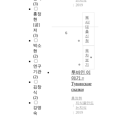
는지식
(3)
2019
홍정
복
현
사/
[공]
대
저
출
6
(3)
신
청
박소
현
목
차
(2)
보
기
연구
기관
투바인 이
(2)
야기 =
Тувинские
김창
сказки
식
(2)
홍정현
지식을만드
강명
는지식
2019
숙