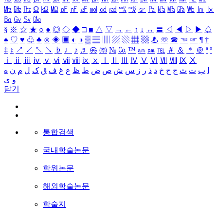
㎒
㎓
㎔
Ω
㏀
㏁
㎊
㎋
㎌
㏖
㏅
㎭
㎮
㎯
㏛
㎩
㎪
㎫
㎬
㏝
㏐
㏓
㏃
㏉
㏜
㏆
§
※
☆
★
○
●
◎
◇
◆
□
■
△
▽
→
←
↑
↓
↔
〓
◁
◀
▷
▶
♤
♠
♡
♥
♧
♣
⊙
◈
▣
◐
◑
▒
▤
▥
▨
▧
▦
▩
♨
☏
☎
☜
☞
¶
†
‡
↕
↗
↙
↖
↘
♭
♩
♪
♬
㉿
㈜
№
㏇
™
㏂
㏘
℡
＃
＆
＊
＠
ª
º
ⅰ
ⅱ
ⅲ
ⅳ
ⅴ
ⅵ
ⅶ
ⅷ
ⅸ
ⅹ
Ⅰ
Ⅱ
Ⅲ
Ⅳ
Ⅴ
Ⅵ
Ⅶ
Ⅷ
Ⅸ
Ⅹ
ا
ب
ت
ث
ج
ح
خ
د
ذ
ر
ز
س
ش
ص
ض
ط
ظ
ع
غ
ف
ق
ک
ل
م
ن
ه
و
ی
닫기
통합검색
국내학술논문
학위논문
해외학술논문
학술지