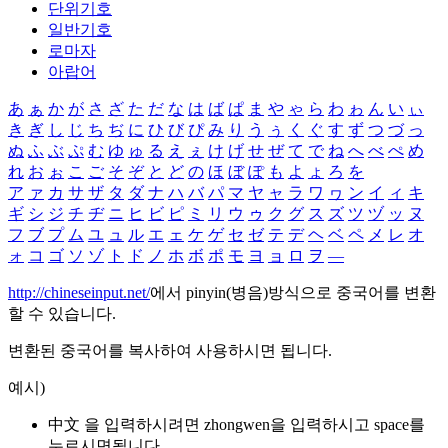
단위기호
일반기호
로마자
아랍어
あ
ぁ
か
が
さ
ざ
た
だ
な
は
ば
ぱ
ま
や
ゃ
ら
わ
ゎ
ん
い
ぃ
き
ぎ
し
じ
ち
ぢ
に
ひ
び
ぴ
み
り
う
ぅ
く
ぐ
す
ず
つ
づ
っ
ぬ
ふ
ぶ
ぷ
む
ゆ
ゅ
る
え
ぇ
け
げ
せ
ぜ
て
で
ね
へ
べ
ぺ
め
れ
お
ぉ
こ
ご
そ
ぞ
と
ど
の
ほ
ぼ
ぽ
も
よ
ょ
ろ
を
ア
ァ
カ
サ
ザ
タ
ダ
ナ
ハ
バ
パ
マ
ヤ
ャ
ラ
ワ
ヮ
ン
イ
ィ
キ
ギ
シ
ジ
チ
ヂ
ニ
ヒ
ビ
ピ
ミ
リ
ウ
ゥ
ク
グ
ス
ズ
ツ
ヅ
ッ
ヌ
フ
ブ
プ
ム
ユ
ュ
ル
エ
ェ
ケ
ゲ
セ
ゼ
テ
デ
ヘ
ベ
ペ
メ
レ
オ
ォ
コ
ゴ
ソ
ゾ
ト
ド
ノ
ホ
ボ
ポ
モ
ヨ
ョ
ロ
ヲ
―
http://chineseinput.net/
에서 pinyin(병음)방식으로 중국어를 변환
할 수 있습니다.
변환된 중국어를 복사하여 사용하시면 됩니다.
예시)
中文 을 입력하시려면
zhongwen
을 입력하시고 space를
누르시면됩니다.