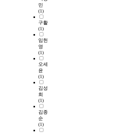
민
(1)
구활
(1)
임헌
영
(1)
오세
윤
(1)
김성
희
(1)
김종
순
(1)