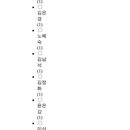
(1)
김은
경
(1)
노혜
숙
(1)
김남
석
(1)
김정
화
(1)
윤온
강
(1)
이상