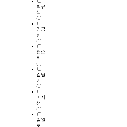
박규
식
(1)
임공
빈
(1)
전준
희
(1)
김영
민
(1)
이지
선
(1)
김원
호