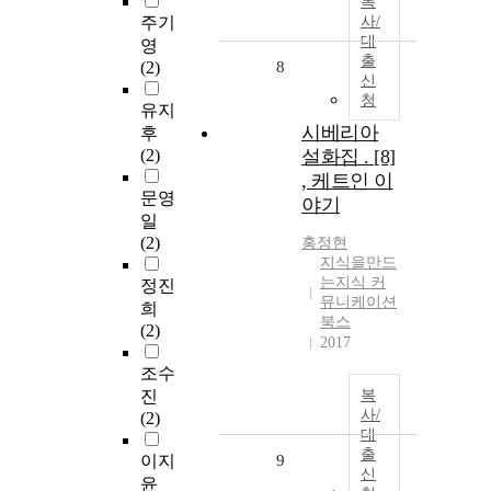
복
주기
사/
대
영
출
(2)
8
신
청
유지
시베리아
후
(2)
설화집 . [8]
, 케트인 이
문영
야기
일
(2)
홍정현
지식을만드
는지식 커
정진
뮤니케이션
희
북스
(2)
2017
조수
진
복
사/
(2)
대
출
이지
9
신
윤