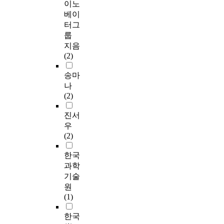
이노
베이
터그
룹
지음
(2)
송마
나
(2)
진서
우
(2)
한국
과학
기술
원
(1)
한국