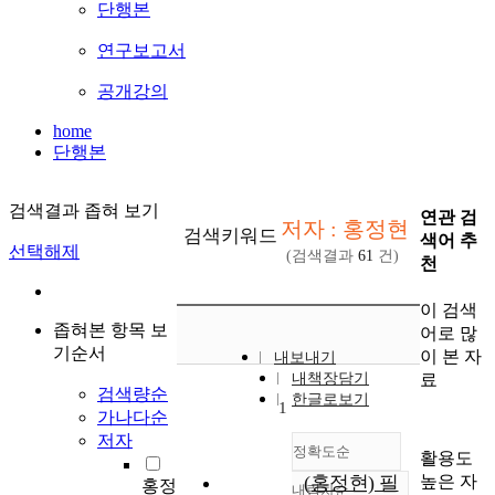
단행본
연구보고서
공개강의
home
단행본
검색결과 좁혀 보기
연관 검
저자 : 홍정현
검색키워드
색어 추
선택해제
(검색결과
61
건)
천
이 검색
좁혀본 항목 보
어로 많
기순서
이 본 자
내보내기
료
내책장담기
검색량순
한글로보기
1
가나다순
저자
정확도순
활용도
높은 자
(홍정현) 필
홍정
내림차순