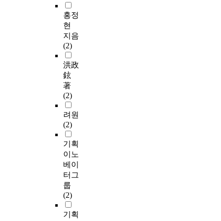
홍정
현
지음
(2)
洪政
鉉
著
(2)
려원
(2)
기획
이노
베이
터그
룹
(2)
기획