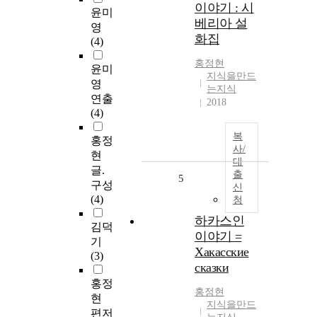
이야기 : 시
윤미
베리아 설
영
화집
(4)
홍정현
윤미
지식을만드
영
는지식
연출
2018
(4)
복
홍정
사/
현
대
글.
출
5
구성
신
(4)
청
하카스인
김덕
이야기 =
기
Хакасские
(3)
сказки
홍정
홍정현
현
지식을만드
편저