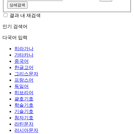
상세검색
결과 내 재검색
인기 검색어
다국어 입력
히라가나
가타카나
중국어
한글고어
그리스문자
프랑스어
독일어
히브리어
괄호기호
학술기호
기술기호
첨자기호
라틴문자
러시아문자