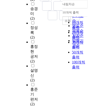
내림차순
정확도
송경
순
10개씩 출력
미
내림차순
인기도
(2)
순
조회
10개씩
연도순
출력
정성
제목순
20개씩
록
저자순
(2)
출력
발행기
30개씩
관순
홍정
출력
현
50개씩
공저
출력
(2)
100개씩
출력
설영
신
(2)
홍준
기
편저
(2)