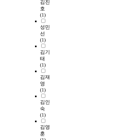
김진
호
(1)
성민
선
(1)
김기
태
(1)
김재
영
(1)
김인
숙
(1)
김영
훈
(1)