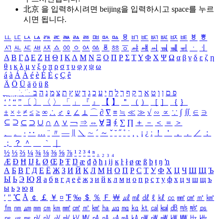
北京 을 입력하시려면
beijing
을 입력하시고 space를 누르
시면 됩니다.
ㅥ
ㅦ
ㅧ
ㅨ
ㅩ
ㅪ
ㅫ
ㅬ
ㅭ
ㅮ
ㅯ
ㅰ
ㅱ
ㅲ
ㅳ
ㅴ
ㅵ
ㅶ
ㅷ
ㅸ
ㅹ
ㅺ
ㅻ
ㅼ
ㅽ
ㅾ
ㅿ
ㆀ
ㆁ
ㆂ
ㆃ
ㆄ
ㆅ
ㆆ
ㆇ
ㆈ
ㆉ
ㆊ
ㆋ
ㆌ
ㆍ
ㆎ
Α
Β
Γ
Δ
Ε
Ζ
Η
Θ
Ι
Κ
Λ
Μ
Ν
Ξ
Ο
Π
Ρ
Σ
Τ
Υ
Φ
Χ
Ψ
Ω
α
β
γ
δ
ε
ζ
η
θ
ι
κ
λ
μ
ν
ξ
ο
π
ρ
σ
τ
υ
φ
χ
ψ
ω
á
à
Á
À
é
è
É
È
ç
Ç
ê
Ä
Ö
Ü
ä
ö
ü
ß
ְ
ֳ
ֲ
ֱ
ָ
ַ
ֵ
ֶ
ִ
ֹ
ּ
ֻ
ׂ
ׁ
ּ
ב
ה
נ
מ
צ
ת
ץ
ש
ד
ג
כ
ע
י
ח
ל
ך
ף
ק
ר
א
ט
ו
ן
ם
פ
‘
’
“
”
〔
〕
〈
〉
「
」
『
』
【
】
＂
（
）
［
］
｛
｝
±
×
÷
≠
≤
≥
∞
∴
♂
♀
∠
⊥
⌒
∂
∇
≡
≒
≪
≫
√
∽
∝
∵
∫
∬
∈
∋
⊆
⊇
⊂
⊃
∪
∩
∧
∨
￢
⇒
⇔
∀
∃
∮
∑
∏
＋
－
＜
＝
＞
、
。
·
‥
…
¨
〃
―
∥
＼
∼
´
～
ˇ
˘
˝
˚
˙
¸
˛
¡
¿
ː
！
＇
，
．
／
：
；
？
＾
＿
｀
｜
½
⅓
⅔
¼
¾
⅛
⅜
⅝
⅞
¹
²
³
⁴
ⁿ
₁
₂
₃
₄
Æ
Ð
Ħ
Ĳ
Ł
Ø
Œ
Þ
Ŧ
Ŋ
æ
đ
ð
ħ
ı
ĳ
ĸ
ŀ
ł
ø
œ
ß
þ
ŧ
ŋ
ŉ
А
Б
В
Г
Д
Е
Ё
Ж
З
И
Й
К
Л
М
Н
О
П
Р
С
Т
У
Ф
Х
Ц
Ч
Ш
Щ
Ъ
Ы
Ь
Э
Ю
Я
а
б
в
г
д
е
ё
ж
з
и
й
к
л
м
н
о
п
р
с
т
у
ф
х
ц
ч
ш
щ
ъ
ы
ь
э
ю
я
′
″
℃
Å
￠
￡
￥
¤
℉
‰
＄
％
Ｆ
￦
㎕
㎖
㎗
ℓ
㎘
㏄
㎣
㎤
㎥
㎦
㎙
㎚
㎛
㎜
㎝
㎞
㎟
㎠
㎡
㎢
㏊
㎍
㎎
㎏
㏏
㎈
㎉
㏈
㎧
㎨
㎰
㎱
㎲
㎳
㎴
㎵
㎶
㎷
㎸
㎹
㎀
㎁
㎂
㎃
㎄
㎺
㎻
㎽
㎾
㎿
㎐
㎑