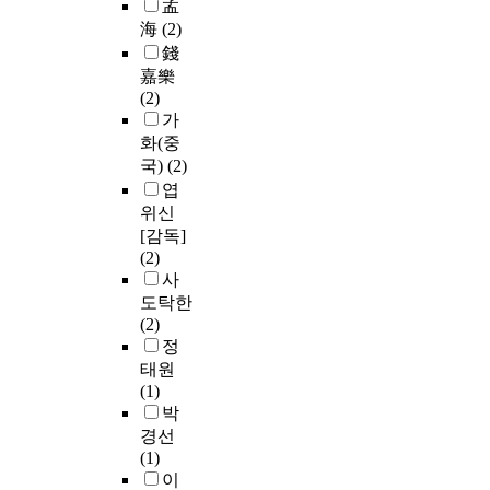
孟
海
(2)
錢
嘉樂
(2)
가
화(중
국)
(2)
엽
위신
[감독]
(2)
사
도탁한
(2)
정
태원
(1)
박
경선
(1)
이