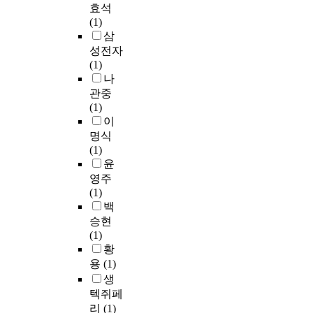
효석
(1)
삼
성전자
(1)
나
관중
(1)
이
명식
(1)
윤
영주
(1)
백
승현
(1)
황
용
(1)
생
텍쥐페
리
(1)