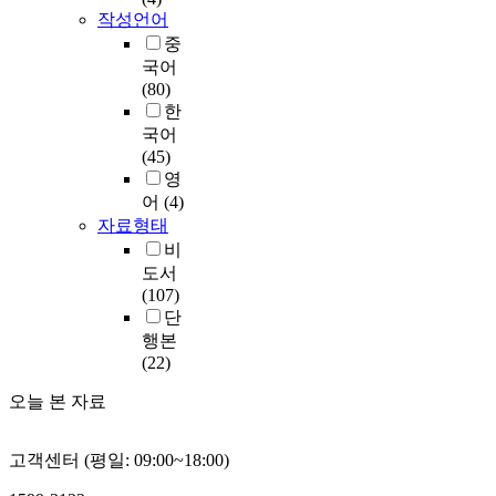
작성언어
중
국어
(80)
한
국어
(45)
영
어
(4)
자료형태
비
도서
(107)
단
행본
(22)
오늘 본 자료
고객센터 (평일: 09:00~18:00)