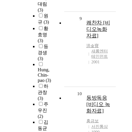
대림
(3)
원
9
규
(3)
쾌찬차 [비
황
디오녹화
효명
자료]
(3)
洪金寶
등
새롬엔터
경생
테인먼트
(3)
2001
Hung,
Chin-
pao
(3)
하
관창
10
동방독응
(3)
[비디오 녹
주
우진
화자료]
(2)
홍금보
김
서진통상
동균