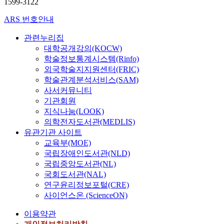
1599-3122
ARS 번호안내
관련누리집
대학공개강의(KOCW)
학술정보통계시스템(Rinfo)
외국학술지지원센터(FRIC)
학술관계분석서비스(SAM)
사서커뮤니티
기관회원
지식나눔(LOOK)
의학전자도서관(MEDLIS)
유관기관 사이트
교육부(MOE)
국립장애인도서관(NLD)
국립중앙도서관(NL)
국회도서관(NAL)
연구윤리정보포털(CRE)
사이언스온 (ScienceON)
이용약관