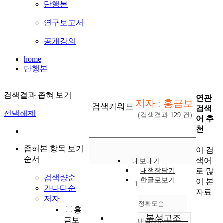
단행본
연구보고서
공개강의
home
단행본
검색결과 좁혀 보기
연관
저자 : 홍금보
검색키워드
검색
선택해제
(검색결과
129
건)
어 추
천
좁혀본 항목 보기
이 검
순서
색어
내보내기
로 많
내책장담기
검색량순
한글로보기
이 본
1
가나다순
자료
저자
정확도순
홍
복성고조 =
금보
내림차순