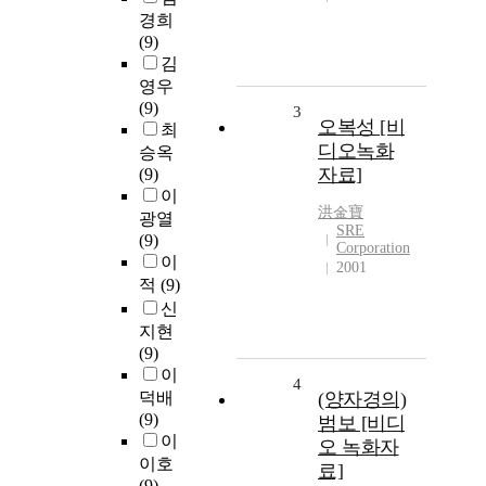
경희
(9)
김
영우
(9)
3
오복성 [비
최
디오녹화
승옥
자료]
(9)
이
洪金寶
광열
SRE
(9)
Corporation
이
2001
적
(9)
신
지현
(9)
이
4
덕배
(양자경의)
(9)
범보 [비디
이
오 녹화자
이호
료]
(9)