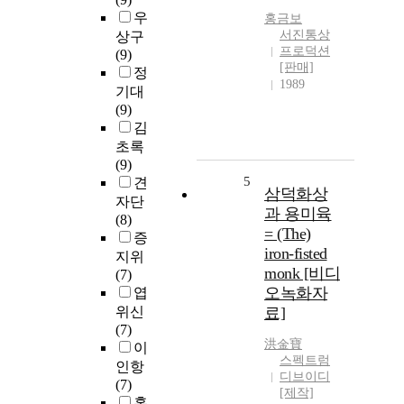
우
홍금보
서진통상
상구
프로덕션
(9)
[판매]
정
1989
기대
(9)
김
초록
(9)
5
견
삼덕화상
자단
과 용미육
(8)
= (The)
증
iron-fisted
지위
monk [비디
(7)
오녹화자
엽
위신
료]
(7)
洪金寶
이
스펙트럼
인항
디브이디
(7)
[제작]
홍