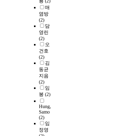
룡
(2)
매
염방
(2)
담
영린
(2)
오
건호
(2)
김
동균
지음
(2)
임
봉
(2)
Hung,
Samo
(2)
임
정영
(2)