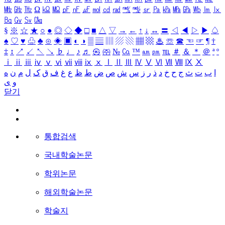
㎒
㎓
㎔
Ω
㏀
㏁
㎊
㎋
㎌
㏖
㏅
㎭
㎮
㎯
㏛
㎩
㎪
㎫
㎬
㏝
㏐
㏓
㏃
㏉
㏜
㏆
§
※
☆
★
○
●
◎
◇
◆
□
■
△
▽
→
←
↑
↓
↔
〓
◁
◀
▷
▶
♤
♠
♡
♥
♧
♣
⊙
◈
▣
◐
◑
▒
▤
▥
▨
▧
▦
▩
♨
☏
☎
☜
☞
¶
†
‡
↕
↗
↙
↖
↘
♭
♩
♪
♬
㉿
㈜
№
㏇
™
㏂
㏘
℡
＃
＆
＊
＠
ª
º
ⅰ
ⅱ
ⅲ
ⅳ
ⅴ
ⅵ
ⅶ
ⅷ
ⅸ
ⅹ
Ⅰ
Ⅱ
Ⅲ
Ⅳ
Ⅴ
Ⅵ
Ⅶ
Ⅷ
Ⅸ
Ⅹ
ا
ب
ت
ث
ج
ح
خ
د
ذ
ر
ز
س
ش
ص
ض
ط
ظ
ع
غ
ف
ق
ک
ل
م
ن
ه
و
ی
닫기
통합검색
국내학술논문
학위논문
해외학술논문
학술지