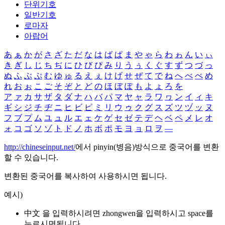
단위기호
일반기호
로마자
아랍어
あ
ぁ
か
が
さ
ざ
た
だ
な
は
ば
ぱ
ま
や
ゃ
ら
わ
ゎ
ん
い
ぃ
き
ぎ
し
じ
ち
ぢ
に
ひ
び
ぴ
み
り
う
ぅ
く
ぐ
す
ず
つ
づ
っ
ぬ
ふ
ぶ
ぷ
む
ゆ
ゅ
る
え
ぇ
け
げ
せ
ぜ
て
で
ね
へ
べ
ぺ
め
れ
お
ぉ
こ
ご
そ
ぞ
と
ど
の
ほ
ぼ
ぽ
も
よ
ょ
ろ
を
ア
ァ
カ
サ
ザ
タ
ダ
ナ
ハ
バ
パ
マ
ヤ
ャ
ラ
ワ
ヮ
ン
イ
ィ
キ
ギ
シ
ジ
チ
ヂ
ニ
ヒ
ビ
ピ
ミ
リ
ウ
ゥ
ク
グ
ス
ズ
ツ
ヅ
ッ
ヌ
フ
ブ
プ
ム
ユ
ュ
ル
エ
ェ
ケ
ゲ
セ
ゼ
テ
デ
ヘ
ベ
ペ
メ
レ
オ
ォ
コ
ゴ
ソ
ゾ
ト
ド
ノ
ホ
ボ
ポ
モ
ヨ
ョ
ロ
ヲ
―
http://chineseinput.net/
에서 pinyin(병음)방식으로 중국어를 변환
할 수 있습니다.
변환된 중국어를 복사하여 사용하시면 됩니다.
예시)
中文 을 입력하시려면
zhongwen
을 입력하시고 space를
누르시면됩니다.