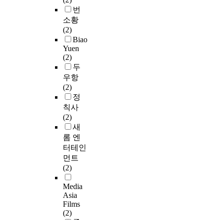
번
소황
(2)
Biao
Yuen
(2)
두
우항
(2)
정
칙사
(2)
새
롬 엔
터테인
먼트
(2)
Media
Asia
Films
(2)