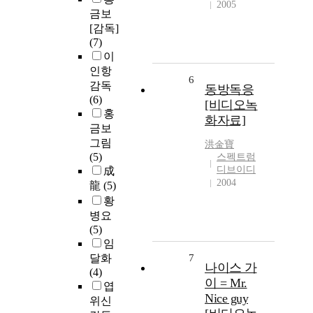
2005
금보
[감독]
(7)
이
인항
6
감독
동방독응
(6)
[비디오녹
홍
화자료]
금보
그림
洪金寶
(5)
스펙트럼
디브이디
成
2004
龍
(5)
황
병요
(5)
임
달화
7
나이스 가
(4)
이 = Mr.
엽
Nice guy
위신