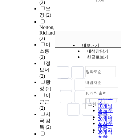
1990
(2)
오
경
(2)
Norton,
Richard
(2)
이
내보내기
소룡
내책장담기
(2)
한글로보기
정
보서
정확도순
(2)
왕
내림차순
정확도
정
(2)
순
10개씩 출력
이
내림차순
인기도
근근
순
조회
10개씩
(2)
연도순
출력
서
제목순
20개씩
극 감
저자순
출력
독
(2)
발행기
30개씩
관순