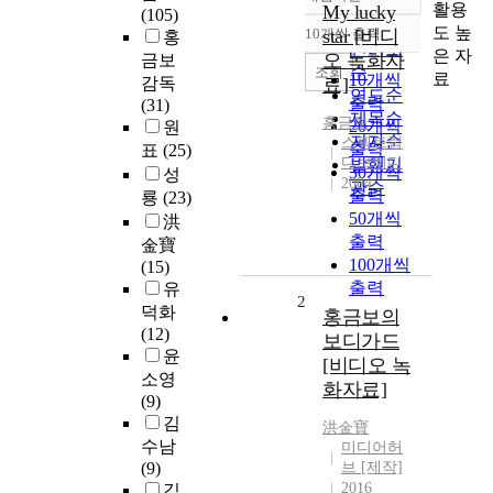
정확도
활용
My lucky
(105)
순
도 높
10개씩 출력
star [비디
홍
내림차순
인기도
은 자
오 녹화자
금보
순
조회
료
10개씩
감독
료]
연도순
출력
(31)
제목순
홍금보
20개씩
원
저자순
스펙트럼
출력
표
(25)
디브이디
발행기
30개씩
성
2004
관순
출력
룡
(23)
50개씩
洪
출력
金寶
100개씩
(15)
출력
유
2
덕화
홍금보의
(12)
보디가드
윤
[비디오 녹
소영
화자료]
(9)
김
洪金寶
수남
미디어허
(9)
브 [제작]
2016
김