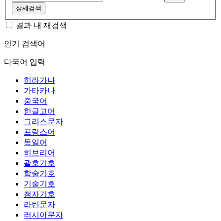
상세검색
결과 내 재검색
인기 검색어
다국어 입력
히라가나
가타카나
중국어
한글고어
그리스문자
프랑스어
독일어
히브리어
괄호기호
학술기호
기술기호
첨자기호
라틴문자
러시아문자