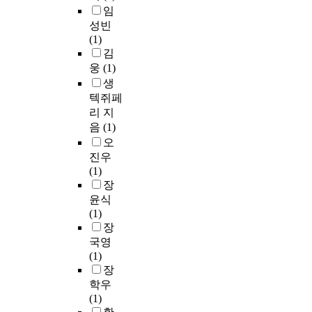
임
성빈
(1)
김
웅
(1)
생
텍쥐페
리 지
음
(1)
오
진우
(1)
장
윤식
(1)
장
국영
(1)
장
학우
(1)