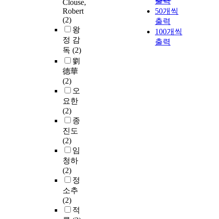
출력
Clouse,
Robert
50개씩
(2)
출력
왕
100개씩
정 감
출력
독
(2)
劉
德華
(2)
오
요한
(2)
종
진도
(2)
임
청하
(2)
정
소추
(2)
적