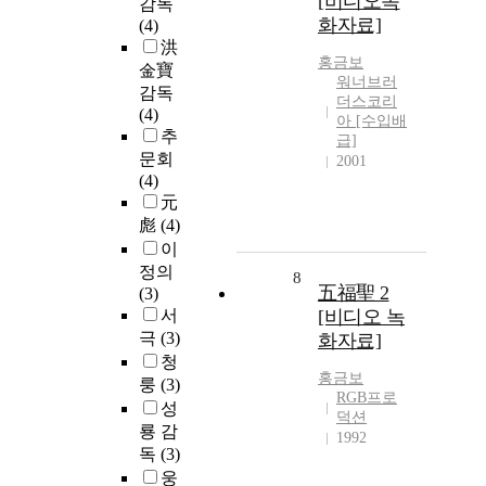
[비디오녹
감독
화자료]
(4)
洪
홍금보
金寶
워너브러
감독
더스코리
(4)
아 [수입배
추
급]
문회
2001
(4)
元
彪
(4)
이
정의
8
五福聖 2
(3)
서
[비디오 녹
극
(3)
화자료]
청
홍금보
룽
(3)
RGB프로
성
덕션
룡 감
1992
독
(3)
웅