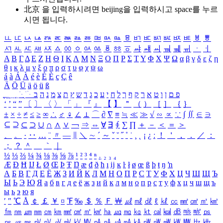
北京 을 입력하시려면
beijing
을 입력하시고 space를 누르
시면 됩니다.
ㅥ
ㅦ
ㅧ
ㅨ
ㅩ
ㅪ
ㅫ
ㅬ
ㅭ
ㅮ
ㅯ
ㅰ
ㅱ
ㅲ
ㅳ
ㅴ
ㅵ
ㅶ
ㅷ
ㅸ
ㅹ
ㅺ
ㅻ
ㅼ
ㅽ
ㅾ
ㅿ
ㆀ
ㆁ
ㆂ
ㆃ
ㆄ
ㆅ
ㆆ
ㆇ
ㆈ
ㆉ
ㆊ
ㆋ
ㆌ
ㆍ
ㆎ
Α
Β
Γ
Δ
Ε
Ζ
Η
Θ
Ι
Κ
Λ
Μ
Ν
Ξ
Ο
Π
Ρ
Σ
Τ
Υ
Φ
Χ
Ψ
Ω
α
β
γ
δ
ε
ζ
η
θ
ι
κ
λ
μ
ν
ξ
ο
π
ρ
σ
τ
υ
φ
χ
ψ
ω
á
à
Á
À
é
è
É
È
ç
Ç
ê
Ä
Ö
Ü
ä
ö
ü
ß
ְ
ֳ
ֲ
ֱ
ָ
ַ
ֵ
ֶ
ִ
ֹ
ּ
ֻ
ׂ
ׁ
ּ
ב
ה
נ
מ
צ
ת
ץ
ש
ד
ג
כ
ע
י
ח
ל
ך
ף
ק
ר
א
ט
ו
ן
ם
פ
‘
’
“
”
〔
〕
〈
〉
「
」
『
』
【
】
＂
（
）
［
］
｛
｝
±
×
÷
≠
≤
≥
∞
∴
♂
♀
∠
⊥
⌒
∂
∇
≡
≒
≪
≫
√
∽
∝
∵
∫
∬
∈
∋
⊆
⊇
⊂
⊃
∪
∩
∧
∨
￢
⇒
⇔
∀
∃
∮
∑
∏
＋
－
＜
＝
＞
、
。
·
‥
…
¨
〃
―
∥
＼
∼
´
～
ˇ
˘
˝
˚
˙
¸
˛
¡
¿
ː
！
＇
，
．
／
：
；
？
＾
＿
｀
｜
½
⅓
⅔
¼
¾
⅛
⅜
⅝
⅞
¹
²
³
⁴
ⁿ
₁
₂
₃
₄
Æ
Ð
Ħ
Ĳ
Ł
Ø
Œ
Þ
Ŧ
Ŋ
æ
đ
ð
ħ
ı
ĳ
ĸ
ŀ
ł
ø
œ
ß
þ
ŧ
ŋ
ŉ
А
Б
В
Г
Д
Е
Ё
Ж
З
И
Й
К
Л
М
Н
О
П
Р
С
Т
У
Ф
Х
Ц
Ч
Ш
Щ
Ъ
Ы
Ь
Э
Ю
Я
а
б
в
г
д
е
ё
ж
з
и
й
к
л
м
н
о
п
р
с
т
у
ф
х
ц
ч
ш
щ
ъ
ы
ь
э
ю
я
′
″
℃
Å
￠
￡
￥
¤
℉
‰
＄
％
Ｆ
￦
㎕
㎖
㎗
ℓ
㎘
㏄
㎣
㎤
㎥
㎦
㎙
㎚
㎛
㎜
㎝
㎞
㎟
㎠
㎡
㎢
㏊
㎍
㎎
㎏
㏏
㎈
㎉
㏈
㎧
㎨
㎰
㎱
㎲
㎳
㎴
㎵
㎶
㎷
㎸
㎹
㎀
㎁
㎂
㎃
㎄
㎺
㎻
㎽
㎾
㎿
㎐
㎑