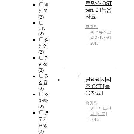
로망스 OST
백
part. 2 [녹음
성욱
자료]
(2)
홍경민
UN
워너뮤직코
(2)
리아 [배포]
강
2017
성연
(2)
김
민석
(2)
8
최
날라리시리
길용
즈 OST [녹
(2)
음자료]
조
아라
홍경민
(2)
먼데이브런
연
치 [배포]
구기
2016
관명
(2)