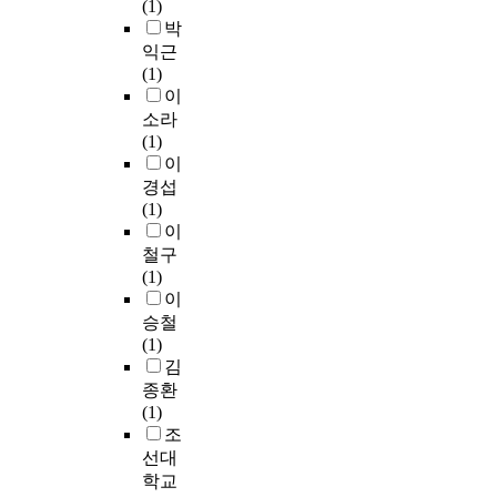
(1)
박
익근
(1)
이
소라
(1)
이
경섭
(1)
이
철구
(1)
이
승철
(1)
김
종환
(1)
조
선대
학교