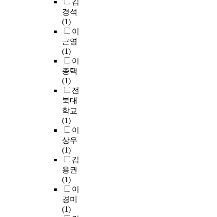
김
경석
(1)
이
근영
(1)
이
종택
(1)
전
북대
학교
(1)
이
상우
(1)
김
용권
(1)
이
경미
(1)