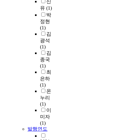
신
유
(1)
박
정현
(1)
김
광석
(1)
김
종국
(1)
최
은하
(1)
온
누리
(1)
이
미자
(1)
발행연도