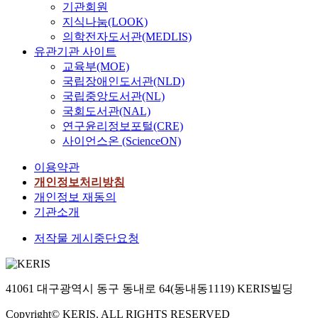
기관회원
지식나눔(LOOK)
의학전자도서관(MEDLIS)
유관기관 사이트
교육부(MOE)
국립장애인도서관(NLD)
국립중앙도서관(NL)
국회도서관(NAL)
연구윤리정보포털(CRE)
사이언스온 (ScienceON)
이용약관
개인정보처리방침
개인정보 재동의
기관소개
저작물 게시중단요청
41061 대구광역시 동구 동내로 64(동내동1119) KERIS빌딩
Copyright© KERIS. ALL RIGHTS RESERVED