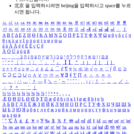
北京 을 입력하시려면
beijing
을 입력하시고 space를 누르
시면 됩니다.
ㅥ
ㅦ
ㅧ
ㅨ
ㅩ
ㅪ
ㅫ
ㅬ
ㅭ
ㅮ
ㅯ
ㅰ
ㅱ
ㅲ
ㅳ
ㅴ
ㅵ
ㅶ
ㅷ
ㅸ
ㅹ
ㅺ
ㅻ
ㅼ
ㅽ
ㅾ
ㅿ
ㆀ
ㆁ
ㆂ
ㆃ
ㆄ
ㆅ
ㆆ
ㆇ
ㆈ
ㆉ
ㆊ
ㆋ
ㆌ
ㆍ
ㆎ
Α
Β
Γ
Δ
Ε
Ζ
Η
Θ
Ι
Κ
Λ
Μ
Ν
Ξ
Ο
Π
Ρ
Σ
Τ
Υ
Φ
Χ
Ψ
Ω
α
β
γ
δ
ε
ζ
η
θ
ι
κ
λ
μ
ν
ξ
ο
π
ρ
σ
τ
υ
φ
χ
ψ
ω
á
à
Á
À
é
è
É
È
ç
Ç
ê
Ä
Ö
Ü
ä
ö
ü
ß
ְ
ֳ
ֲ
ֱ
ָ
ַ
ֵ
ֶ
ִ
ֹ
ּ
ֻ
ׂ
ׁ
ּ
ב
ה
נ
מ
צ
ת
ץ
ש
ד
ג
כ
ע
י
ח
ל
ך
ף
ק
ר
א
ט
ו
ן
ם
פ
‘
’
“
”
〔
〕
〈
〉
「
」
『
』
【
】
＂
（
）
［
］
｛
｝
±
×
÷
≠
≤
≥
∞
∴
♂
♀
∠
⊥
⌒
∂
∇
≡
≒
≪
≫
√
∽
∝
∵
∫
∬
∈
∋
⊆
⊇
⊂
⊃
∪
∩
∧
∨
￢
⇒
⇔
∀
∃
∮
∑
∏
＋
－
＜
＝
＞
、
。
·
‥
…
¨
〃
―
∥
＼
∼
´
～
ˇ
˘
˝
˚
˙
¸
˛
¡
¿
ː
！
＇
，
．
／
：
；
？
＾
＿
｀
｜
½
⅓
⅔
¼
¾
⅛
⅜
⅝
⅞
¹
²
³
⁴
ⁿ
₁
₂
₃
₄
Æ
Ð
Ħ
Ĳ
Ł
Ø
Œ
Þ
Ŧ
Ŋ
æ
đ
ð
ħ
ı
ĳ
ĸ
ŀ
ł
ø
œ
ß
þ
ŧ
ŋ
ŉ
А
Б
В
Г
Д
Е
Ё
Ж
З
И
Й
К
Л
М
Н
О
П
Р
С
Т
У
Ф
Х
Ц
Ч
Ш
Щ
Ъ
Ы
Ь
Э
Ю
Я
а
б
в
г
д
е
ё
ж
з
и
й
к
л
м
н
о
п
р
с
т
у
ф
х
ц
ч
ш
щ
ъ
ы
ь
э
ю
я
′
″
℃
Å
￠
￡
￥
¤
℉
‰
＄
％
Ｆ
￦
㎕
㎖
㎗
ℓ
㎘
㏄
㎣
㎤
㎥
㎦
㎙
㎚
㎛
㎜
㎝
㎞
㎟
㎠
㎡
㎢
㏊
㎍
㎎
㎏
㏏
㎈
㎉
㏈
㎧
㎨
㎰
㎱
㎲
㎳
㎴
㎵
㎶
㎷
㎸
㎹
㎀
㎁
㎂
㎃
㎄
㎺
㎻
㎽
㎾
㎿
㎐
㎑