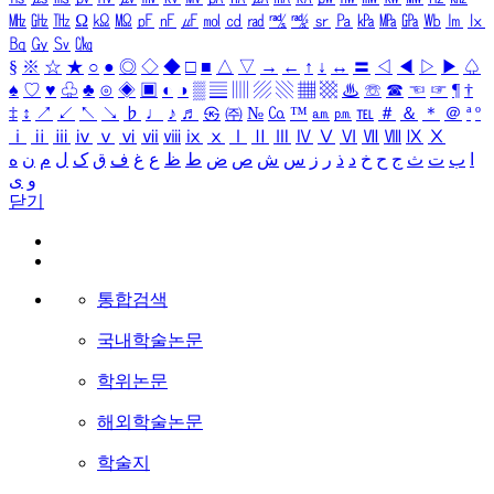
㎒
㎓
㎔
Ω
㏀
㏁
㎊
㎋
㎌
㏖
㏅
㎭
㎮
㎯
㏛
㎩
㎪
㎫
㎬
㏝
㏐
㏓
㏃
㏉
㏜
㏆
§
※
☆
★
○
●
◎
◇
◆
□
■
△
▽
→
←
↑
↓
↔
〓
◁
◀
▷
▶
♤
♠
♡
♥
♧
♣
⊙
◈
▣
◐
◑
▒
▤
▥
▨
▧
▦
▩
♨
☏
☎
☜
☞
¶
†
‡
↕
↗
↙
↖
↘
♭
♩
♪
♬
㉿
㈜
№
㏇
™
㏂
㏘
℡
＃
＆
＊
＠
ª
º
ⅰ
ⅱ
ⅲ
ⅳ
ⅴ
ⅵ
ⅶ
ⅷ
ⅸ
ⅹ
Ⅰ
Ⅱ
Ⅲ
Ⅳ
Ⅴ
Ⅵ
Ⅶ
Ⅷ
Ⅸ
Ⅹ
ا
ب
ت
ث
ج
ح
خ
د
ذ
ر
ز
س
ش
ص
ض
ط
ظ
ع
غ
ف
ق
ک
ل
م
ن
ه
و
ی
닫기
통합검색
국내학술논문
학위논문
해외학술논문
학술지