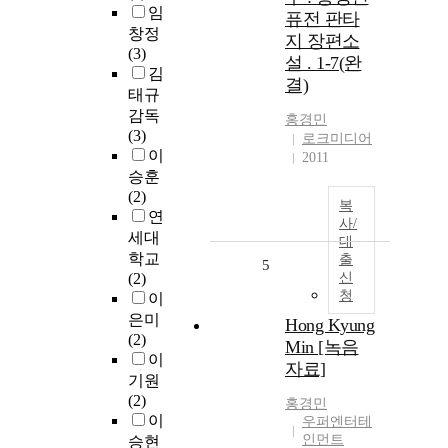
임
퓨전 판타
창정
지 장편소
(3)
설 . 1-7(완
김
결)
태규
감독
홍경민
(3)
로크미디어
이
2011
승훈
(2)
복
연
사/
세대
대
학교
출
5
(2)
신
청
이
은미
Hong Kyung
(2)
Min [녹음
이
자료]
기원
(2)
홍경민
이
우퍼엔터테
인먼트
승현