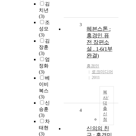
김
치년
(3)
조
3
헤븐스톤 :
성모
(3)
홍경민 퓨
김
전 장편소
장훈
설 . 1-6(1부
(3)
완결)
엄
정화
홍경민
(3)
로크미디어
베
2011
이비
복스
복
(3)
사/
신
대
출
승훈
4
신
(3)
청
차
태현
신의의 친
(3)
구 : 홍경민