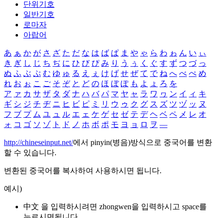
단위기호
일반기호
로마자
아랍어
あ
ぁ
か
が
さ
ざ
た
だ
な
は
ば
ぱ
ま
や
ゃ
ら
わ
ゎ
ん
い
ぃ
き
ぎ
し
じ
ち
ぢ
に
ひ
び
ぴ
み
り
う
ぅ
く
ぐ
す
ず
つ
づ
っ
ぬ
ふ
ぶ
ぷ
む
ゆ
ゅ
る
え
ぇ
け
げ
せ
ぜ
て
で
ね
へ
べ
ぺ
め
れ
お
ぉ
こ
ご
そ
ぞ
と
ど
の
ほ
ぼ
ぽ
も
よ
ょ
ろ
を
ア
ァ
カ
サ
ザ
タ
ダ
ナ
ハ
バ
パ
マ
ヤ
ャ
ラ
ワ
ヮ
ン
イ
ィ
キ
ギ
シ
ジ
チ
ヂ
ニ
ヒ
ビ
ピ
ミ
リ
ウ
ゥ
ク
グ
ス
ズ
ツ
ヅ
ッ
ヌ
フ
ブ
プ
ム
ユ
ュ
ル
エ
ェ
ケ
ゲ
セ
ゼ
テ
デ
ヘ
ベ
ペ
メ
レ
オ
ォ
コ
ゴ
ソ
ゾ
ト
ド
ノ
ホ
ボ
ポ
モ
ヨ
ョ
ロ
ヲ
―
http://chineseinput.net/
에서 pinyin(병음)방식으로 중국어를 변환
할 수 있습니다.
변환된 중국어를 복사하여 사용하시면 됩니다.
예시)
中文 을 입력하시려면
zhongwen
을 입력하시고 space를
누르시면됩니다.