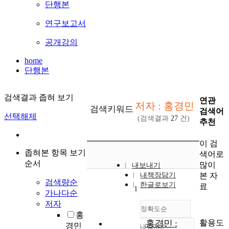
단행본
연구보고서
공개강의
home
단행본
검색결과 좁혀 보기
연관
저자 : 홍경민
검색키워드
검색어
선택해제
(검색결과
27
건)
추천
이 검
좁혀본 항목 보기
색어로
순서
많이
내보내기
본 자
내책장담기
검색량순
한글로보기
료
1
가나다순
저자
정확도순
홍
활용도
홍경민 :
경민
내림차순