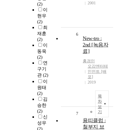
2001
(2)
이
현우
(2)
최
재훈
6
New-tro :
(2)
2nd [녹음자
이
료]
동욱
(2)
홍경민
연
오감엔터테
구기
인먼트 [배
관
(2)
포]
이
2019
원태
(2)
목
김
차
승한
보
(2)
기
7
신
용띠클럽 :
성우
철부지 브
(2)