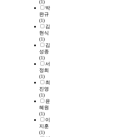
(1)
박
완규
(1)
김
현식
(1)
김
성종
(1)
서
정희
(1)
최
진영
(1)
윤
혜원
(1)
이
지훈
(1)