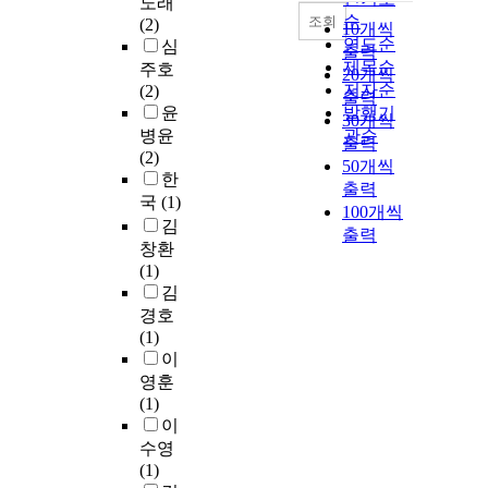
노래
순
조회
(2)
10개씩
연도순
심
출력
제목순
주호
20개씩
저자순
(2)
출력
윤
발행기
30개씩
병윤
관순
출력
(2)
50개씩
한
출력
국
(1)
100개씩
김
출력
창환
(1)
김
경호
(1)
이
영훈
(1)
이
수영
(1)