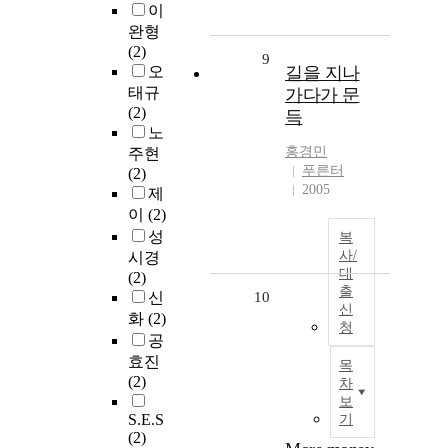
이
완형
(2)
9
오
길을 지나
태규
가다가 문
(2)
득
노
홍경민
주현
푸른터
(2)
2005
제
이
(2)
성
복
사/
시경
대
(2)
출
신
10
신
화
(2)
청
공
효진
목
(2)
차
보
S.E.S
기
(2)