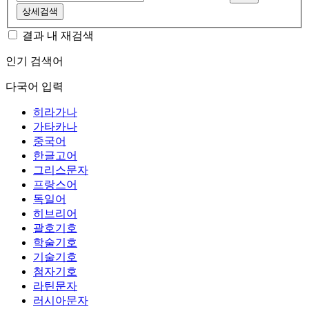
상세검색
결과 내 재검색
인기 검색어
다국어 입력
히라가나
가타카나
중국어
한글고어
그리스문자
프랑스어
독일어
히브리어
괄호기호
학술기호
기술기호
첨자기호
라틴문자
러시아문자