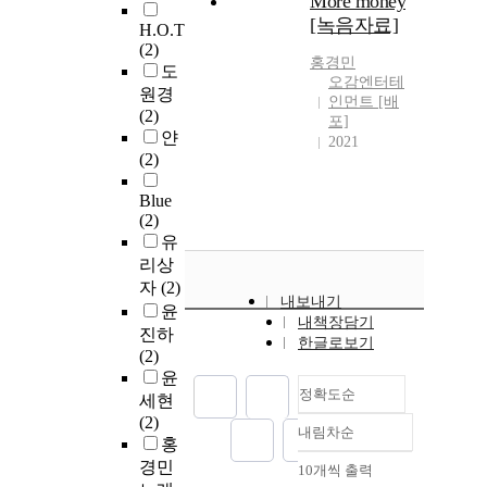
More money
[녹음자료]
H.O.T
(2)
홍경민
도
오감엔터테
원경
인먼트 [배
(2)
포]
얀
2021
(2)
Blue
(2)
유
리상
자
(2)
내보내기
윤
내책장담기
진하
한글로보기
(2)
윤
정확도순
세현
(2)
내림차순
정확도
홍
순
경민
10개씩 출력
내림차순
인기도