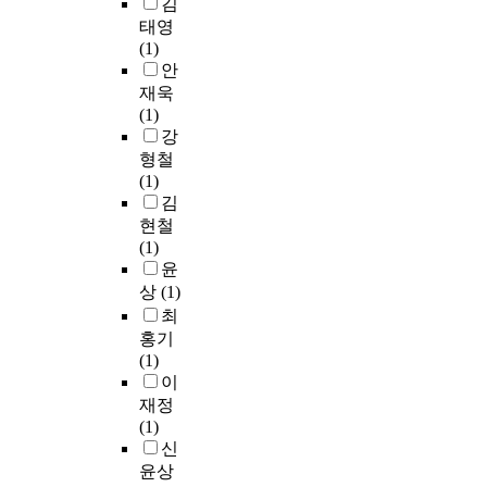
김
태영
(1)
안
재욱
(1)
강
형철
(1)
김
현철
(1)
윤
상
(1)
최
홍기
(1)
이
재정
(1)
신
윤상