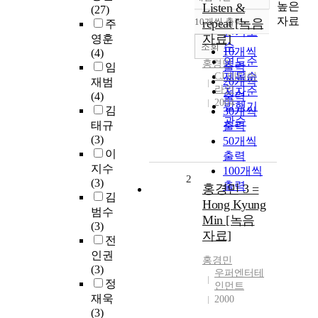
정확도
높은
Listen &
(27)
순
자료
10개씩 출력
repeat [녹음
주
내림차순
인기도
자료]
영훈
순
조회
10개씩
(4)
연도순
홍경민
출력
임
제목순
CJ 미디어
20개씩
재범
라인
저자순
(4)
출력
2004
발행기
김
30개씩
관순
태규
출력
(3)
50개씩
이
출력
지수
100개씩
2
(3)
출력
홍경민 3 =
김
Hong Kyung
범수
Min [녹음
(3)
자료]
전
인권
홍경민
(3)
우퍼엔터테
정
인먼트
재욱
2000
(3)