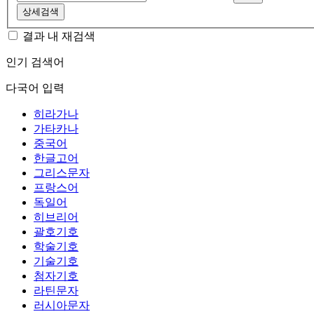
상세검색
결과 내 재검색
인기 검색어
다국어 입력
히라가나
가타카나
중국어
한글고어
그리스문자
프랑스어
독일어
히브리어
괄호기호
학술기호
기술기호
첨자기호
라틴문자
러시아문자