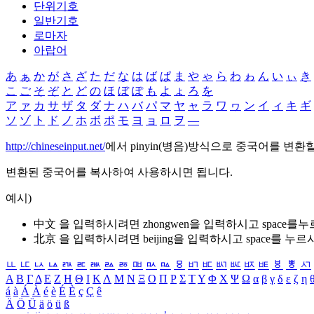
단위기호
일반기호
로마자
아랍어
あ
ぁ
か
が
さ
ざ
た
だ
な
は
ば
ぱ
ま
や
ゃ
ら
わ
ゎ
ん
い
ぃ
き
こ
ご
そ
ぞ
と
ど
の
ほ
ぼ
ぽ
も
よ
ょ
ろ
を
ア
ァ
カ
サ
ザ
タ
ダ
ナ
ハ
バ
パ
マ
ヤ
ャ
ラ
ワ
ヮ
ン
イ
ィ
キ
ギ
ソ
ゾ
ト
ド
ノ
ホ
ボ
ポ
モ
ヨ
ョ
ロ
ヲ
―
http://chineseinput.net/
에서 pinyin(병음)방식으로 중국어를 변환
변환된 중국어를 복사하여 사용하시면 됩니다.
예시)
中文 을 입력하시려면
zhongwen
을 입력하시고 space를
北京 을 입력하시려면
beijing
을 입력하시고 space를 누르
ㅥ
ㅦ
ㅧ
ㅨ
ㅩ
ㅪ
ㅫ
ㅬ
ㅭ
ㅮ
ㅯ
ㅰ
ㅱ
ㅲ
ㅳ
ㅴ
ㅵ
ㅶ
ㅷ
ㅸ
ㅹ
ㅺ
Α
Β
Γ
Δ
Ε
Ζ
Η
Θ
Ι
Κ
Λ
Μ
Ν
Ξ
Ο
Π
Ρ
Σ
Τ
Υ
Φ
Χ
Ψ
Ω
α
β
γ
δ
ε
ζ
η
á
à
Á
À
é
è
É
È
ç
Ç
ê
Ä
Ö
Ü
ä
ö
ü
ß