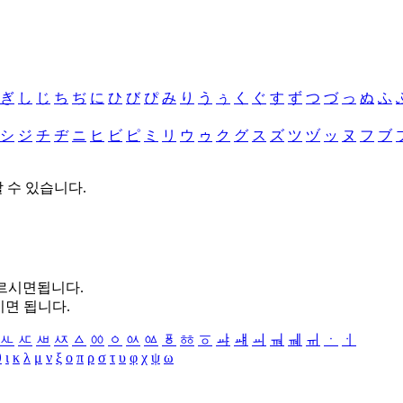
ぎ
し
じ
ち
ぢ
に
ひ
び
ぴ
み
り
う
ぅ
く
ぐ
す
ず
つ
づ
っ
ぬ
ふ
シ
ジ
チ
ヂ
ニ
ヒ
ビ
ピ
ミ
リ
ウ
ゥ
ク
グ
ス
ズ
ツ
ヅ
ッ
ヌ
フ
ブ
할 수 있습니다.
누르시면됩니다.
시면 됩니다.
ㅻ
ㅼ
ㅽ
ㅾ
ㅿ
ㆀ
ㆁ
ㆂ
ㆃ
ㆄ
ㆅ
ㆆ
ㆇ
ㆈ
ㆉ
ㆊ
ㆋ
ㆌ
ㆍ
ㆎ
θ
ι
κ
λ
μ
ν
ξ
ο
π
ρ
σ
τ
υ
φ
χ
ψ
ω