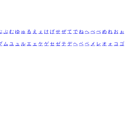
ぶ
ぷ
む
ゆ
ゅ
る
え
ぇ
け
げ
せ
ぜ
て
で
ね
へ
べ
ぺ
め
れ
お
ぉ
プ
ム
ユ
ュ
ル
エ
ェ
ケ
ゲ
セ
ゼ
テ
デ
ヘ
ベ
ペ
メ
レ
オ
ォ
コ
ゴ