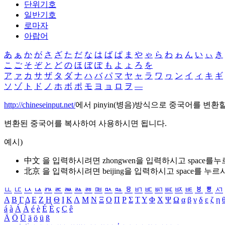
단위기호
일반기호
로마자
아랍어
あ
ぁ
か
が
さ
ざ
た
だ
な
は
ば
ぱ
ま
や
ゃ
ら
わ
ゎ
ん
い
ぃ
き
こ
ご
そ
ぞ
と
ど
の
ほ
ぼ
ぽ
も
よ
ょ
ろ
を
ア
ァ
カ
サ
ザ
タ
ダ
ナ
ハ
バ
パ
マ
ヤ
ャ
ラ
ワ
ヮ
ン
イ
ィ
キ
ギ
ソ
ゾ
ト
ド
ノ
ホ
ボ
ポ
モ
ヨ
ョ
ロ
ヲ
―
http://chineseinput.net/
에서 pinyin(병음)방식으로 중국어를 변환
변환된 중국어를 복사하여 사용하시면 됩니다.
예시)
中文 을 입력하시려면
zhongwen
을 입력하시고 space를
北京 을 입력하시려면
beijing
을 입력하시고 space를 누르
ㅥ
ㅦ
ㅧ
ㅨ
ㅩ
ㅪ
ㅫ
ㅬ
ㅭ
ㅮ
ㅯ
ㅰ
ㅱ
ㅲ
ㅳ
ㅴ
ㅵ
ㅶ
ㅷ
ㅸ
ㅹ
ㅺ
Α
Β
Γ
Δ
Ε
Ζ
Η
Θ
Ι
Κ
Λ
Μ
Ν
Ξ
Ο
Π
Ρ
Σ
Τ
Υ
Φ
Χ
Ψ
Ω
α
β
γ
δ
ε
ζ
η
á
à
Á
À
é
è
É
È
ç
Ç
ê
Ä
Ö
Ü
ä
ö
ü
ß