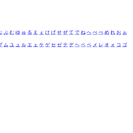
ぶ
ぷ
む
ゆ
ゅ
る
え
ぇ
け
げ
せ
ぜ
て
で
ね
へ
べ
ぺ
め
れ
お
ぉ
プ
ム
ユ
ュ
ル
エ
ェ
ケ
ゲ
セ
ゼ
テ
デ
ヘ
ベ
ペ
メ
レ
オ
ォ
コ
ゴ