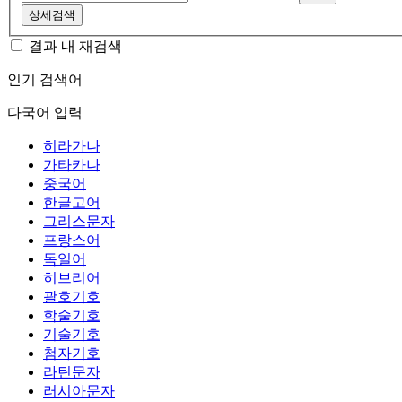
상세검색
결과 내 재검색
인기 검색어
다국어 입력
히라가나
가타카나
중국어
한글고어
그리스문자
프랑스어
독일어
히브리어
괄호기호
학술기호
기술기호
첨자기호
라틴문자
러시아문자