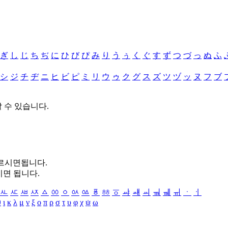
ぎ
し
じ
ち
ぢ
に
ひ
び
ぴ
み
り
う
ぅ
く
ぐ
す
ず
つ
づ
っ
ぬ
ふ
シ
ジ
チ
ヂ
ニ
ヒ
ビ
ピ
ミ
リ
ウ
ゥ
ク
グ
ス
ズ
ツ
ヅ
ッ
ヌ
フ
ブ
할 수 있습니다.
누르시면됩니다.
시면 됩니다.
ㅻ
ㅼ
ㅽ
ㅾ
ㅿ
ㆀ
ㆁ
ㆂ
ㆃ
ㆄ
ㆅ
ㆆ
ㆇ
ㆈ
ㆉ
ㆊ
ㆋ
ㆌ
ㆍ
ㆎ
θ
ι
κ
λ
μ
ν
ξ
ο
π
ρ
σ
τ
υ
φ
χ
ψ
ω