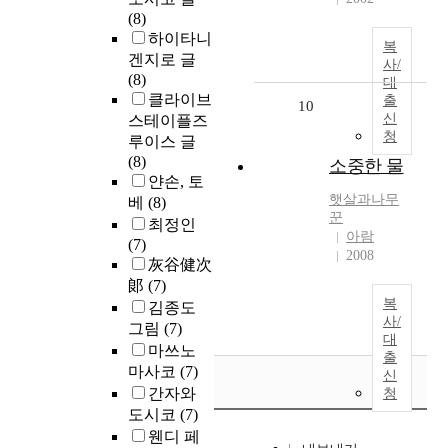
(8)
하이타니
복
겐지로 글
사/
(8)
대
클라이브
출
10
신
스테이플즈
청
루이스 글
(8)
소중한 물
얀손, 토
햇살과나무
베
(8)
꾼
최정인
아람
(7)
2008
灰谷健次
郞
(7)
복
김종도
사/
그림
(7)
대
마쓰노
출
마사코
(7)
신
간자와
청
도시코
(7)
웬디 페