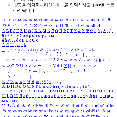
北京 을 입력하시려면
beijing
을 입력하시고 space를 누르
시면 됩니다.
ㅥ
ㅦ
ㅧ
ㅨ
ㅩ
ㅪ
ㅫ
ㅬ
ㅭ
ㅮ
ㅯ
ㅰ
ㅱ
ㅲ
ㅳ
ㅴ
ㅵ
ㅶ
ㅷ
ㅸ
ㅹ
ㅺ
ㅻ
ㅼ
ㅽ
ㅾ
ㅿ
ㆀ
ㆁ
ㆂ
ㆃ
ㆄ
ㆅ
ㆆ
ㆇ
ㆈ
ㆉ
ㆊ
ㆋ
ㆌ
ㆍ
ㆎ
Α
Β
Γ
Δ
Ε
Ζ
Η
Θ
Ι
Κ
Λ
Μ
Ν
Ξ
Ο
Π
Ρ
Σ
Τ
Υ
Φ
Χ
Ψ
Ω
α
β
γ
δ
ε
ζ
η
θ
ι
κ
λ
μ
ν
ξ
ο
π
ρ
σ
τ
υ
φ
χ
ψ
ω
á
à
Á
À
é
è
É
È
ç
Ç
ê
Ä
Ö
Ü
ä
ö
ü
ß
ְ
ֳ
ֲ
ֱ
ָ
ַ
ֵ
ֶ
ִ
ֹ
ּ
ֻ
ׂ
ׁ
ּ
ב
ה
נ
מ
צ
ת
ץ
ש
ד
ג
כ
ע
י
ח
ל
ך
ף
ק
ר
א
ט
ו
ן
ם
פ
‘
’
“
”
〔
〕
〈
〉
「
」
『
』
【
】
＂
（
）
［
］
｛
｝
±
×
÷
≠
≤
≥
∞
∴
♂
♀
∠
⊥
⌒
∂
∇
≡
≒
≪
≫
√
∽
∝
∵
∫
∬
∈
∋
⊆
⊇
⊂
⊃
∪
∩
∧
∨
￢
⇒
⇔
∀
∃
∮
∑
∏
＋
－
＜
＝
＞
、
。
·
‥
…
¨
〃
―
∥
＼
∼
´
～
ˇ
˘
˝
˚
˙
¸
˛
¡
¿
ː
！
＇
，
．
／
：
；
？
＾
＿
｀
｜
½
⅓
⅔
¼
¾
⅛
⅜
⅝
⅞
¹
²
³
⁴
ⁿ
₁
₂
₃
₄
Æ
Ð
Ħ
Ĳ
Ł
Ø
Œ
Þ
Ŧ
Ŋ
æ
đ
ð
ħ
ı
ĳ
ĸ
ŀ
ł
ø
œ
ß
þ
ŧ
ŋ
ŉ
А
Б
В
Г
Д
Е
Ё
Ж
З
И
Й
К
Л
М
Н
О
П
Р
С
Т
У
Ф
Х
Ц
Ч
Ш
Щ
Ъ
Ы
Ь
Э
Ю
Я
а
б
в
г
д
е
ё
ж
з
и
й
к
л
м
н
о
п
р
с
т
у
ф
х
ц
ч
ш
щ
ъ
ы
ь
э
ю
я
′
″
℃
Å
￠
￡
￥
¤
℉
‰
＄
％
Ｆ
￦
㎕
㎖
㎗
ℓ
㎘
㏄
㎣
㎤
㎥
㎦
㎙
㎚
㎛
㎜
㎝
㎞
㎟
㎠
㎡
㎢
㏊
㎍
㎎
㎏
㏏
㎈
㎉
㏈
㎧
㎨
㎰
㎱
㎲
㎳
㎴
㎵
㎶
㎷
㎸
㎹
㎀
㎁
㎂
㎃
㎄
㎺
㎻
㎽
㎾
㎿
㎐
㎑