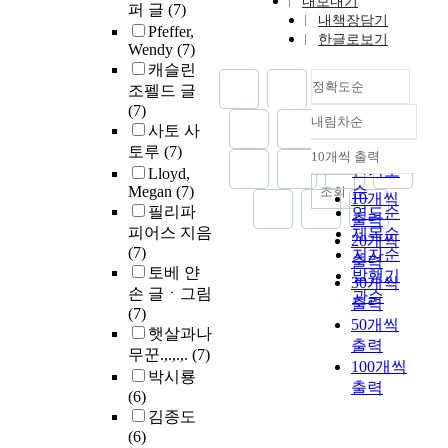
내보내기
퍼 글
(7)
내책장담기
Pfeffer,
한글로보기
Wendy
(7)
캐슬린
정확도순
조펠드 글
(7)
내림차순
정확도
사토 사
순
토루
(7)
10개씩 출력
내림차순
인기도
Lloyd,
Megan
(7)
순
조회
10개씩
필리파
연도순
출력
피어스 지음
제목순
20개씩
(7)
저자순
출력
토베 얀
발행기
30개씩
손 글ㆍ그림
관순
출력
(7)
50개씩
햇살과나
출력
무꾼.,.,.,.
(7)
100개씩
박시룡
출력
(6)
김종도
(6)