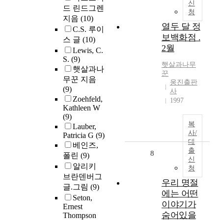
신
드 린드그렌
청
지음
(10)
열두 달 정
C.S. 루이
보백화점 .
스 글
(10)
2월
Lewis, C.
S.
(9)
햇살과나무
햇살과나
꾼
무꾼 지음
웅진출판
(9)
사
Zoehfeld,
1997
Kathleen W
(9)
복
Lauber,
사/
Patricia G
(9)
대
베인즈,
출
8
폴린
(9)
신
알리키
청
브란덴버그
우리 명절
글.그림
(9)
에는 어떤
Seton,
이야기가
Ernest
숨어있을
Thompson