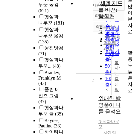
로
(세계 지도
무꾼 옮김
내림차순
많
정확도
를 바꾼)
(621)
이
순
10개씩 출력
탐험가
햇살과
내림차순
본
인기도
나무꾼
(181)
자
순
조회
햇살과나무
10개씩
햇살과
료
꾼
연도순
출력
나무꾼 옮김
아이세움
제목순
20개씩
(135)
미래엔
저자순
출력
웅진닷컴
2011
발행기
활
30개씩
(71)
관순
용
햇살과나
출력
복
도
무꾼.,.
(48)
50개씩
사/
높
출력
Branley,
대
은
Franklyn M
100개씩
출
2
(43)
자
신
출력
폴린 베
청
료
인즈 그림
위대한 발
(37)
명품이 나
햇살과나
를 울려요
무꾼 글
(35)
Baynes,
햇살과나무
Pauline
(33)
꾼
하이타니
사계절