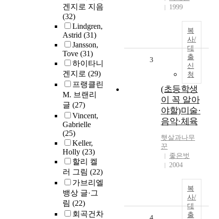
겐지로 지음
1999
(32)
Lindgren,
복
Astrid
(31)
사/
Jansson,
대
Tove
(31)
출
3
하이타니
신
겐지로
(29)
청
프랭클린
(초등학생
M. 브랜리
이 꼭 알아
글
(27)
야할)미술·
Vincent,
음악·체육
Gabrielle
(25)
햇살과나무
Keller,
꾼
Holly
(23)
좋은벗
할리 켈
2004
러 그림
(22)
가브리엘
복
뱅상 글·그
사/
림
(22)
대
회곡건차
출
4