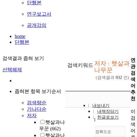
단행본
연구보고서
공개강의
home
단행본
검색결과 좁혀 보기
연
저자 : 햇살과
검색키워드
관
나무꾼
선택해제
검
(검색결과
932
건)
색
어
좁혀본 항목 보기순서
추
천
검색량순
내보내기
가나다순
이
내책장담기
저자
한글로보기
검
1
햇살과나
색
무꾼
(662)
어
정확도순
햇살과나