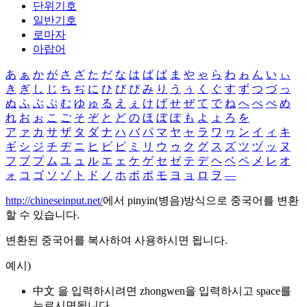
단위기호
일반기호
로마자
아랍어
あ
ぁ
か
が
さ
ざ
た
だ
な
は
ば
ぱ
ま
や
ゃ
ら
わ
ゎ
ん
い
ぃ
き
ぎ
し
じ
ち
ぢ
に
ひ
び
ぴ
み
り
う
ぅ
く
ぐ
す
ず
つ
づ
っ
ぬ
ふ
ぶ
ぷ
む
ゆ
ゅ
る
え
ぇ
け
げ
せ
ぜ
て
で
ね
へ
べ
ぺ
め
れ
お
ぉ
こ
ご
そ
ぞ
と
ど
の
ほ
ぼ
ぽ
も
よ
ょ
ろ
を
ア
ァ
カ
サ
ザ
タ
ダ
ナ
ハ
バ
パ
マ
ヤ
ャ
ラ
ワ
ヮ
ン
イ
ィ
キ
ギ
シ
ジ
チ
ヂ
ニ
ヒ
ビ
ピ
ミ
リ
ウ
ゥ
ク
グ
ス
ズ
ツ
ヅ
ッ
ヌ
フ
ブ
プ
ム
ユ
ュ
ル
エ
ェ
ケ
ゲ
セ
ゼ
テ
デ
ヘ
ベ
ペ
メ
レ
オ
ォ
コ
ゴ
ソ
ゾ
ト
ド
ノ
ホ
ボ
ポ
モ
ヨ
ョ
ロ
ヲ
―
http://chineseinput.net/
에서 pinyin(병음)방식으로 중국어를 변환
할 수 있습니다.
변환된 중국어를 복사하여 사용하시면 됩니다.
예시)
中文 을 입력하시려면
zhongwen
을 입력하시고 space를
누르시면됩니다.