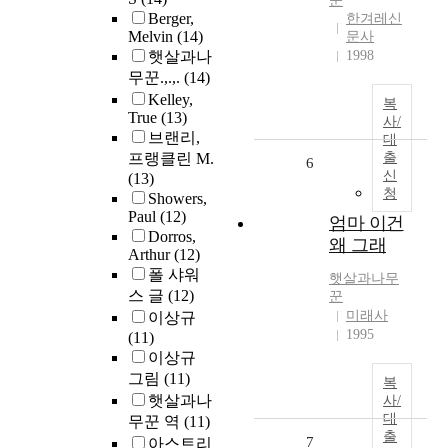
꾼
Berger,
한겨레신
Melvin
(14)
문사
햇살과나
1998
무꾼.,.,.
(14)
Kelley,
복
True
(13)
사/
브랜리,
대
프랭클린 M.
출
6
신
(13)
청
Showers,
Paul
(12)
엄마 이건
Dorros,
왜 그래
Arthur
(12)
폴 샤워
햇살과나무
스 글
(12)
꾼
미래사
이상규
1995
(11)
이상규
그림
(11)
복
햇살과나
사/
대
무꾼 역
(11)
출
7
아스트리