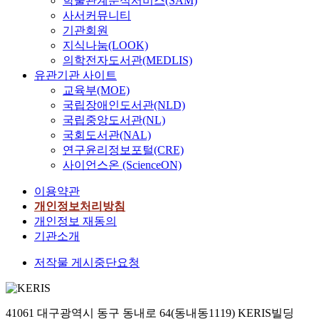
학술관계분석서비스(SAM)
사서커뮤니티
기관회원
지식나눔(LOOK)
의학전자도서관(MEDLIS)
유관기관 사이트
교육부(MOE)
국립장애인도서관(NLD)
국립중앙도서관(NL)
국회도서관(NAL)
연구윤리정보포털(CRE)
사이언스온 (ScienceON)
이용약관
개인정보처리방침
개인정보 재동의
기관소개
저작물 게시중단요청
41061 대구광역시 동구 동내로 64(동내동1119) KERIS빌딩