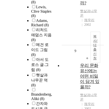
(8)
까?
Lewis,
Clive Staples
햇살과나무
(8)
꾼
채우리
Adams,
Richard
(8)
2002
리처드
애덤스 지음
복
(8)
사/
메건 로
대
이드 그림
출
9
신
(8)
청
아서 도
로스 글.그
우리 문화
림
(8)
유산에는
햇살과
어떤 비밀
나무꾼 역
이 담겨 있
(8)
을까?
Brandenberg,
햇살과나무
Aliki
(8)
꾼
간자와
채우리
도시코 글
2002