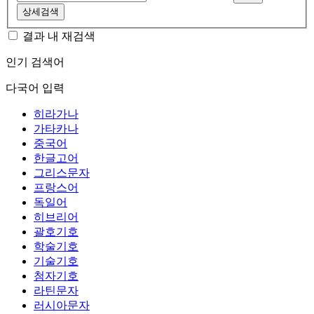
상세검색
결과 내 재검색
인기 검색어
다국어 입력
히라가나
가타카나
중국어
한글고어
그리스문자
프랑스어
독일어
히브리어
괄호기호
학술기호
기술기호
첨자기호
라틴문자
러시아문자