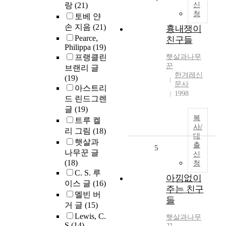
랑
(21)
신
청
토베 얀
손 지음
(21)
흉내쟁이
Pearce,
친구들
Philippa
(19)
프랭클린
햇살과나무
꾼
브랜리 글
한겨레신
(19)
문사
아스트리
1998
드 린드그렌
글
(19)
복
트루 켈
사/
리 그림
(18)
대
햇살과
출
5
나무꾼 글
신
(18)
청
C. S. 루
아낌없이
이스 글
(16)
주는 친구
멜빈 버
들
거 글
(15)
Lewis, C.
햇살과나무
S
(14)