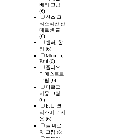
베리 그림
(6)
한스 크
리스티안 안
데르센 글
(6)
켈러, 할
리
(6)
Mirocha,
Paul
(6)
줄리오
마에스트로
그림
(6)
마르크
시몽 그림
(6)
E. L. 코
닉스버그 지
음
(6)
폴 미로
차 그림
(6)