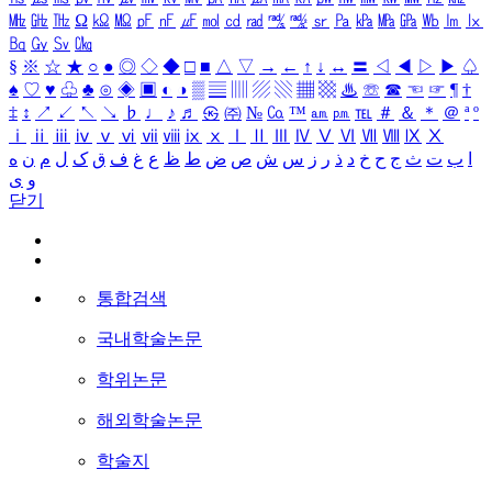
㎒
㎓
㎔
Ω
㏀
㏁
㎊
㎋
㎌
㏖
㏅
㎭
㎮
㎯
㏛
㎩
㎪
㎫
㎬
㏝
㏐
㏓
㏃
㏉
㏜
㏆
§
※
☆
★
○
●
◎
◇
◆
□
■
△
▽
→
←
↑
↓
↔
〓
◁
◀
▷
▶
♤
♠
♡
♥
♧
♣
⊙
◈
▣
◐
◑
▒
▤
▥
▨
▧
▦
▩
♨
☏
☎
☜
☞
¶
†
‡
↕
↗
↙
↖
↘
♭
♩
♪
♬
㉿
㈜
№
㏇
™
㏂
㏘
℡
＃
＆
＊
＠
ª
º
ⅰ
ⅱ
ⅲ
ⅳ
ⅴ
ⅵ
ⅶ
ⅷ
ⅸ
ⅹ
Ⅰ
Ⅱ
Ⅲ
Ⅳ
Ⅴ
Ⅵ
Ⅶ
Ⅷ
Ⅸ
Ⅹ
ا
ب
ت
ث
ج
ح
خ
د
ذ
ر
ز
س
ش
ص
ض
ط
ظ
ع
غ
ف
ق
ک
ل
م
ن
ه
و
ی
닫기
통합검색
국내학술논문
학위논문
해외학술논문
학술지