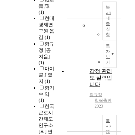
壽 譯
복
(1)
사/
현대
대
출
경제연
6
신
구원 옮
청
김
(1)
함규
목
정 [공
차
지음]
보
(1)
기
마이
감정 관리
클 J.힐
도 실력입
저
(1)
니다
함기
수 역
함규정
(1)
청림출판
한국
2023
근로시
간제도
복
연구소
사/
[외] 편
대