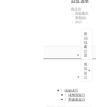
감정 공부
함규정
청림출판
청림life
2025
복
사/
대
출
신
청
목
차
보
기
내보내기
내책장담기
한글로보기