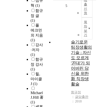
심규
대
출
혁
(1)
5
신
함규
청
정 글
(1)
목
폴
차
에크먼
보
외 지음
기
(1)
슬기로운
강사
팀장생활의
·저자
기술 : 자신
(1)
도 모르게
함규
'꼰대'가 되
정 강사
어버린 당
(1)
신을 위한
힐,
新 직장생
마이클
J
(1)
활술
함규정
Michael
글담출판
J.Hill 著
2018
(1)
咸基