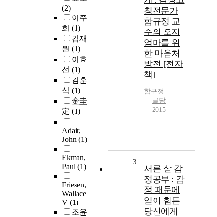
게 : 감정코
(2)
칭전문가
이주
함규정 교
희
(1)
수의 오지
김재
엄마를 위
원
(1)
한 마음처
이효
방전 [전자
선
(1)
책]
김훈
식
(1)
함규정
金圭
글담
2015
定
(1)
Adair,
John
(1)
Ekman,
3
Paul
(1)
서른 살 감
정공부 : 감
Friesen,
정 때문에
Wallace
일이 힘든
V
(1)
당신에게
조윤