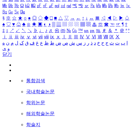
㎒
㎓
㎔
Ω
㏀
㏁
㎊
㎋
㎌
㏖
㏅
㎭
㎮
㎯
㏛
㎩
㎪
㎫
㎬
㏝
㏐
㏓
㏃
㏉
㏜
㏆
§
※
☆
★
○
●
◎
◇
◆
□
■
△
▽
→
←
↑
↓
↔
〓
◁
◀
▷
▶
♤
♠
♡
♥
♧
♣
⊙
◈
▣
◐
◑
▒
▤
▥
▨
▧
▦
▩
♨
☏
☎
☜
☞
¶
†
‡
↕
↗
↙
↖
↘
♭
♩
♪
♬
㉿
㈜
№
㏇
™
㏂
㏘
℡
＃
＆
＊
＠
ª
º
ⅰ
ⅱ
ⅲ
ⅳ
ⅴ
ⅵ
ⅶ
ⅷ
ⅸ
ⅹ
Ⅰ
Ⅱ
Ⅲ
Ⅳ
Ⅴ
Ⅵ
Ⅶ
Ⅷ
Ⅸ
Ⅹ
ا
ب
ت
ث
ج
ح
خ
د
ذ
ر
ز
س
ش
ص
ض
ط
ظ
ع
غ
ف
ق
ک
ل
م
ن
ه
و
ی
닫기
통합검색
국내학술논문
학위논문
해외학술논문
학술지