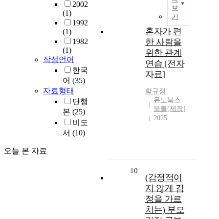
2002
보
(1)
기
1992
혼자가 편
(1)
1982
한 사람을
(1)
위한 관계
작성언어
연습 [전자
한국
자료]
어
(35)
자료형태
함규정
유노북스
단행
북틀[제작]
본
(25)
2025
비도
서
(10)
오늘 본 자료
10
(감정적이
지 않게 감
정을 가르
치는) 부모