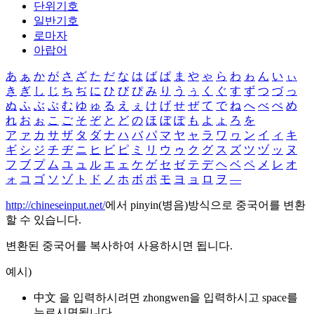
단위기호
일반기호
로마자
아랍어
あ
ぁ
か
が
さ
ざ
た
だ
な
は
ば
ぱ
ま
や
ゃ
ら
わ
ゎ
ん
い
ぃ
き
ぎ
し
じ
ち
ぢ
に
ひ
び
ぴ
み
り
う
ぅ
く
ぐ
す
ず
つ
づ
っ
ぬ
ふ
ぶ
ぷ
む
ゆ
ゅ
る
え
ぇ
け
げ
せ
ぜ
て
で
ね
へ
べ
ぺ
め
れ
お
ぉ
こ
ご
そ
ぞ
と
ど
の
ほ
ぼ
ぽ
も
よ
ょ
ろ
を
ア
ァ
カ
サ
ザ
タ
ダ
ナ
ハ
バ
パ
マ
ヤ
ャ
ラ
ワ
ヮ
ン
イ
ィ
キ
ギ
シ
ジ
チ
ヂ
ニ
ヒ
ビ
ピ
ミ
リ
ウ
ゥ
ク
グ
ス
ズ
ツ
ヅ
ッ
ヌ
フ
ブ
プ
ム
ユ
ュ
ル
エ
ェ
ケ
ゲ
セ
ゼ
テ
デ
ヘ
ベ
ペ
メ
レ
オ
ォ
コ
ゴ
ソ
ゾ
ト
ド
ノ
ホ
ボ
ポ
モ
ヨ
ョ
ロ
ヲ
―
http://chineseinput.net/
에서 pinyin(병음)방식으로 중국어를 변환
할 수 있습니다.
변환된 중국어를 복사하여 사용하시면 됩니다.
예시)
中文 을 입력하시려면
zhongwen
을 입력하시고 space를
누르시면됩니다.