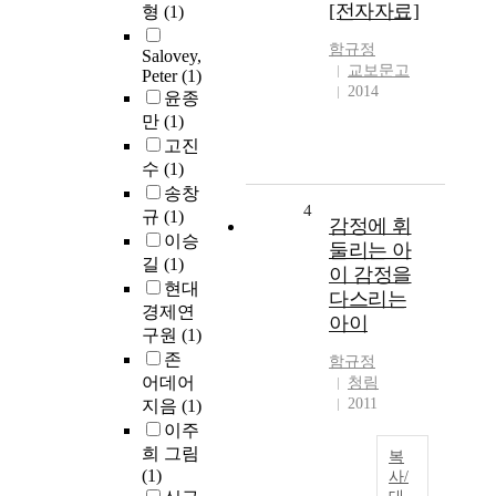
[전자자료]
형
(1)
함규정
Salovey,
교보문고
Peter
(1)
2014
윤종
만
(1)
고진
수
(1)
송창
4
규
(1)
감정에 휘
이승
둘리는 아
길
(1)
이 감정을
현대
다스리는
경제연
아이
구원
(1)
존
함규정
어데어
청림
2011
지음
(1)
이주
희 그림
복
(1)
사/