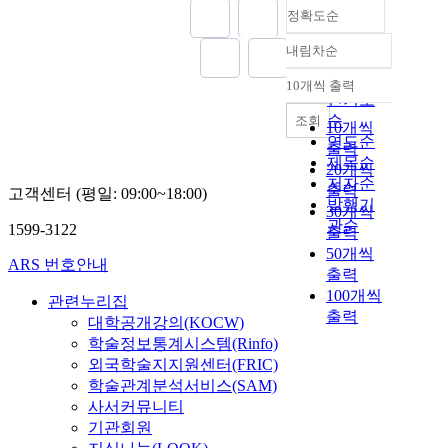
정확도순
내림차순
정확도
순
10개씩 출력
내림차순
인기도
순
조회
10개씩
연도순
출력
제목순
20개씩
저자순
출력
고객센터 (평일: 09:00~18:00)
발행기
30개씩
관순
1599-3122
출력
50개씩
ARS 번호안내
출력
100개씩
관련누리집
출력
대학공개강의(KOCW)
학술정보통계시스템(Rinfo)
외국학술지지원센터(FRIC)
학술관계분석서비스(SAM)
사서커뮤니티
기관회원