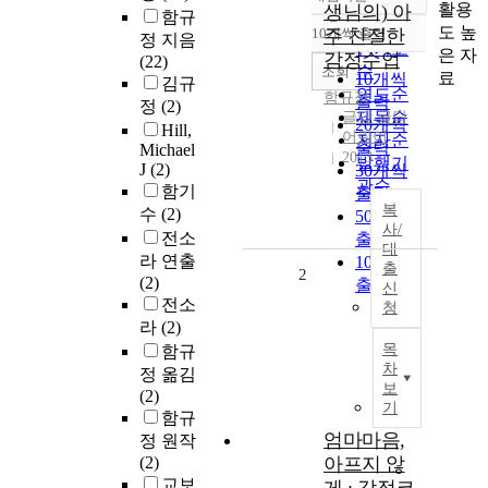
정확도
활용
생님의) 아
함규
순
도 높
10개씩 출력
주 친절한
정 지음
내림차순
인기도
은 자
감정수업
(22)
순
조회
료
10개씩
김규
연도순
함규정
출력
정
(2)
제목순
글담 글담
20개씩
Hill,
어린이
저자순
출력
Michael
2013
발행기
J
(2)
30개씩
관순
함기
출력
복
수
(2)
50개씩
사/
전소
출력
대
라 연출
100개씩
출
2
(2)
출력
신
전소
청
라
(2)
목
함규
차
정 옮김
보
(2)
기
함규
엄마마음,
정 원작
(2)
아프지 않
교보