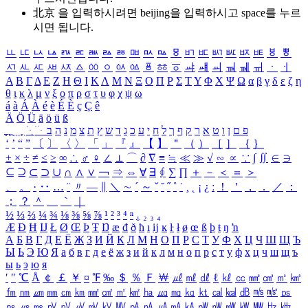
北京 을 입력하시려면
beijing
을 입력하시고 space를 누르
시면 됩니다.
ㅥ
ㅦ
ㅧ
ㅨ
ㅩ
ㅪ
ㅫ
ㅬ
ㅭ
ㅮ
ㅯ
ㅰ
ㅱ
ㅲ
ㅳ
ㅴ
ㅵ
ㅶ
ㅷ
ㅸ
ㅹ
ㅺ
ㅻ
ㅼ
ㅽ
ㅾ
ㅿ
ㆀ
ㆁ
ㆂ
ㆃ
ㆄ
ㆅ
ㆆ
ㆇ
ㆈ
ㆉ
ㆊ
ㆋ
ㆌ
ㆍ
ㆎ
Α
Β
Γ
Δ
Ε
Ζ
Η
Θ
Ι
Κ
Λ
Μ
Ν
Ξ
Ο
Π
Ρ
Σ
Τ
Υ
Φ
Χ
Ψ
Ω
α
β
γ
δ
ε
ζ
η
θ
ι
κ
λ
μ
ν
ξ
ο
π
ρ
σ
τ
υ
φ
χ
ψ
ω
á
à
Á
À
é
è
É
È
ç
Ç
ê
Ä
Ö
Ü
ä
ö
ü
ß
ְ
ֳ
ֲ
ֱ
ָ
ַ
ֵ
ֶ
ִ
ֹ
ּ
ֻ
ׂ
ׁ
ּ
ב
ה
נ
מ
צ
ת
ץ
ש
ד
ג
כ
ע
י
ח
ל
ך
ף
ק
ר
א
ט
ו
ן
ם
פ
‘
’
“
”
〔
〕
〈
〉
「
」
『
』
【
】
＂
（
）
［
］
｛
｝
±
×
÷
≠
≤
≥
∞
∴
♂
♀
∠
⊥
⌒
∂
∇
≡
≒
≪
≫
√
∽
∝
∵
∫
∬
∈
∋
⊆
⊇
⊂
⊃
∪
∩
∧
∨
￢
⇒
⇔
∀
∃
∮
∑
∏
＋
－
＜
＝
＞
、
。
·
‥
…
¨
〃
―
∥
＼
∼
´
～
ˇ
˘
˝
˚
˙
¸
˛
¡
¿
ː
！
＇
，
．
／
：
；
？
＾
＿
｀
｜
½
⅓
⅔
¼
¾
⅛
⅜
⅝
⅞
¹
²
³
⁴
ⁿ
₁
₂
₃
₄
Æ
Ð
Ħ
Ĳ
Ł
Ø
Œ
Þ
Ŧ
Ŋ
æ
đ
ð
ħ
ı
ĳ
ĸ
ŀ
ł
ø
œ
ß
þ
ŧ
ŋ
ŉ
А
Б
В
Г
Д
Е
Ё
Ж
З
И
Й
К
Л
М
Н
О
П
Р
С
Т
У
Ф
Х
Ц
Ч
Ш
Щ
Ъ
Ы
Ь
Э
Ю
Я
а
б
в
г
д
е
ё
ж
з
и
й
к
л
м
н
о
п
р
с
т
у
ф
х
ц
ч
ш
щ
ъ
ы
ь
э
ю
я
′
″
℃
Å
￠
￡
￥
¤
℉
‰
＄
％
Ｆ
￦
㎕
㎖
㎗
ℓ
㎘
㏄
㎣
㎤
㎥
㎦
㎙
㎚
㎛
㎜
㎝
㎞
㎟
㎠
㎡
㎢
㏊
㎍
㎎
㎏
㏏
㎈
㎉
㏈
㎧
㎨
㎰
㎱
㎲
㎳
㎴
㎵
㎶
㎷
㎸
㎹
㎀
㎁
㎂
㎃
㎄
㎺
㎻
㎽
㎾
㎿
㎐
㎑