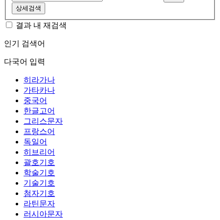
상세검색
결과 내 재검색
인기 검색어
다국어 입력
히라가나
가타카나
중국어
한글고어
그리스문자
프랑스어
독일어
히브리어
괄호기호
학술기호
기술기호
첨자기호
라틴문자
러시아문자