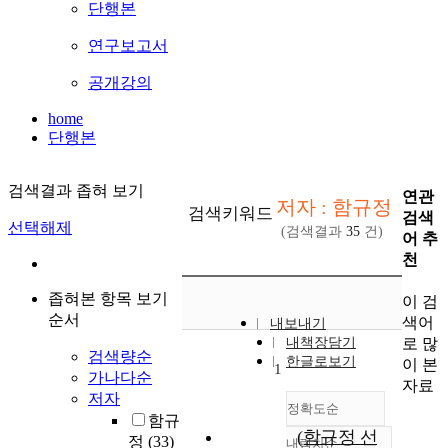
단행본
연구보고서
공개강의
home
단행본
검색결과 좁혀 보기
연관
저자 : 함규정
검색키워드
검색
선택해제
(검색결과
35
건)
어 추
천
좁혀본 항목 보기
이 검
순서
색어
내보내기
로 많
내책장담기
검색량순
한글로보기
이 본
1
가나다순
자료
저자
정확도순
함규
(함규정 선
정
(33)
내림차순