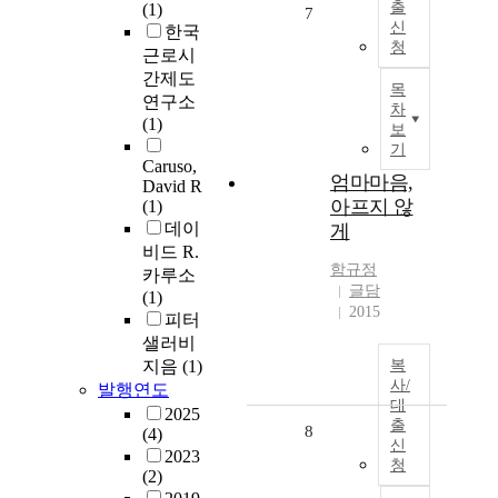
출
(1)
7
신
한국
청
근로시
간제도
목
연구소
차
(1)
보
기
Caruso,
엄마마음,
David R
아프지 않
(1)
데이
게
비드 R.
함규정
카루소
글담
(1)
2015
피터
샐러비
지음
(1)
복
사/
발행연도
대
2025
출
8
(4)
신
2023
청
(2)