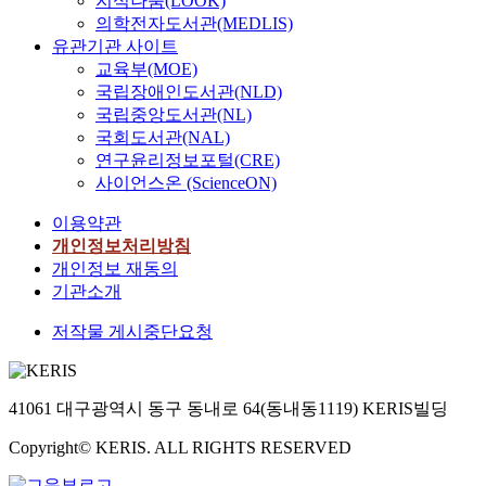
지식나눔(LOOK)
의학전자도서관(MEDLIS)
유관기관 사이트
교육부(MOE)
국립장애인도서관(NLD)
국립중앙도서관(NL)
국회도서관(NAL)
연구윤리정보포털(CRE)
사이언스온 (ScienceON)
이용약관
개인정보처리방침
개인정보 재동의
기관소개
저작물 게시중단요청
41061 대구광역시 동구 동내로 64(동내동1119) KERIS빌딩
Copyright© KERIS. ALL RIGHTS RESERVED