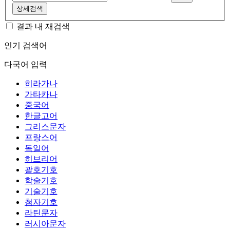
상세검색
결과 내 재검색
인기 검색어
다국어 입력
히라가나
가타카나
중국어
한글고어
그리스문자
프랑스어
독일어
히브리어
괄호기호
학술기호
기술기호
첨자기호
라틴문자
러시아문자