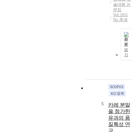
술대회 논
문집
Vol.2011
No.추계
원
문
보
기
5
카레 분말
을 첨가한
유과의 품
질특성 연
구