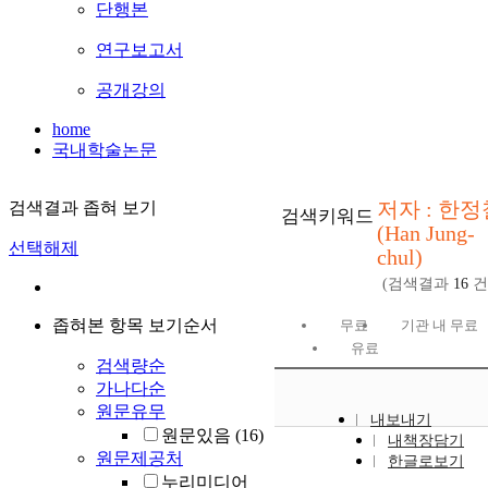
단행본
연구보고서
공개강의
home
국내학술논문
저자 : 한정
검색결과 좁혀 보기
검색키워드
(Han Jung-
선택해제
chul)
(검색결과
16
건
좁혀본 항목 보기순서
무료
기관 내 무료
유료
검색량순
가나다순
원문유무
내보내기
원문있음
(16)
내책장담기
원문제공처
한글로보기
누리미디어