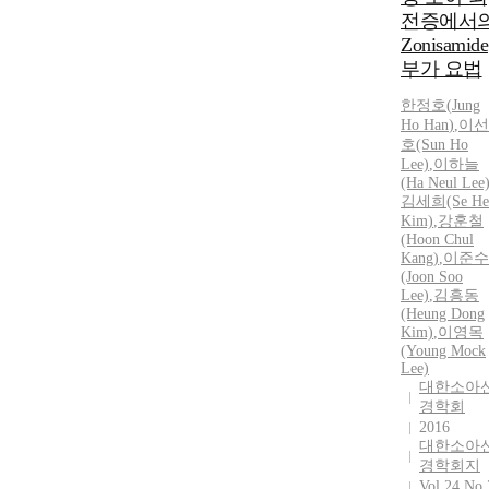
전증에서
Zonisamide
부가 요법
한정
호(
Jung
Ho
Han
)
,
이선
호(Sun Ho
Lee)
,
이하늘
(Ha Neul Lee
김세희(Se He
Kim)
,
강훈
철
(Hoon
Chul
Kang)
,
이준수
(Joon Soo
Lee)
,
김흥동
(Heung Dong
Kim)
,
이영목
(Young Mock
Lee)
대한소아
경학회
2016
대한소아
경학회지
Vol.24 No.