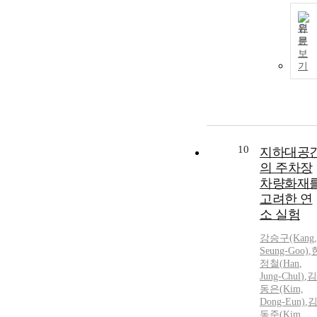
원
문
보
기
10
지하대공
의 주차장
차량화재
고려한 연
소 실험
강승구(Kang,
Seung-Goo)
,
정철
(
Han
,
Jung-Chul
)
,
김
동은(Kim,
Dong-Eun)
,
동준(Kim,