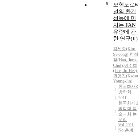
9
모형도로
널의 환기
성능에 미
치는 FAN
유량에 관
한 연구(II)
김세종(Kim,
Se-Jong)
,
한
철
(
Han
,
Jung-
Chul
)
,
이주희
(Lee, Ju-Hee)
권영진(Kwon
Young-Jin)
한국화재
방학회
2011
한국화재
방학회 학
술대회 논
문집
Vol.2011
No.춘계