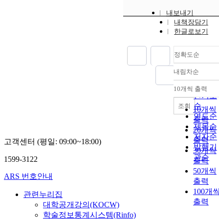
내보내기
내책장담기
한글로보기
정확도순
내림차순
정확도
순
10개씩 출력
내림차
인기도
순
조회
10개씩
연도순
출력
제목순
20개씩
저자순
출력
고객센터 (평일: 09:00~18:00)
발행기
30개씩
관순
1599-3122
출력
50개씩
ARS 번호안내
출력
100개
관련누리집
출력
대학공개강의(KOCW)
학술정보통계시스템(Rinfo)