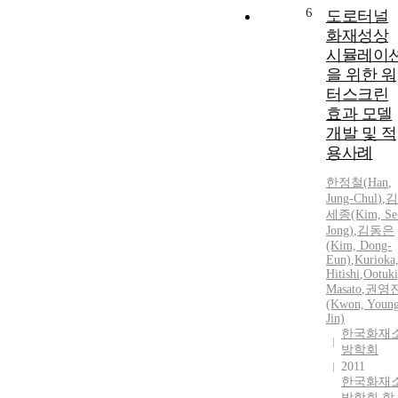
6
도로터널
화재성상
시뮬레이
을 위한 워
터스크린
효과 모델
개발 및 적
용사례
한정철
(
Han
,
Jung-Chul
)
,
김
세종(Kim, Se
Jong)
,
김동은
(Kim, Dong-
Eun)
,
Kurioka
Hitishi
,
Ootuki
Masato
,
권영
(Kwon, Youn
Jin)
한국화재
방학회
2011
한국화재
방학회 학