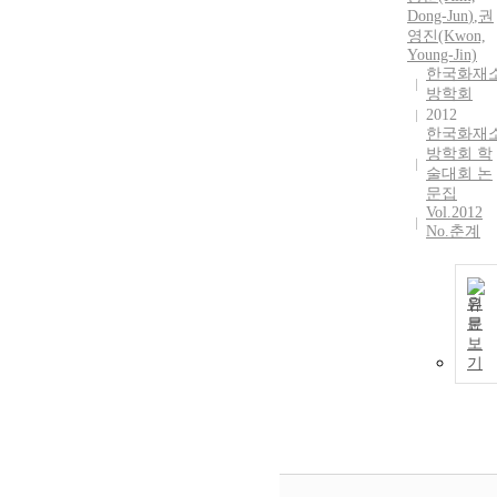
Dong-
Jun
)
,
권
영진(Kwon,
Young-Jin)
한국화재
방학회
2012
한국화재
방학회 학
술대회 논
문집
Vol.2012
No.춘계
원
문
보
기