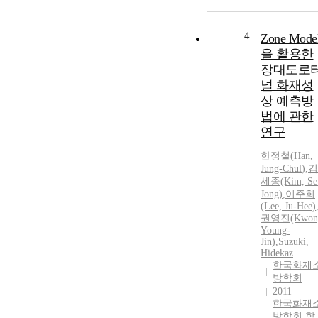
4
Zone Mode
을 활용한
장대도로
널 화재성
상 예측방
법에 관한
연구
한정철
(
Han
,
Jung-Chul
)
,
김
세종(Kim, Se
Jong)
,
이주희
(Lee, Ju-Hee)
권영진(Kwon
Young-
Jin)
,
Suzuki,
Hidekaz
한국화재
방학회
2011
한국화재
방학회 학