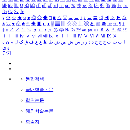
㎒
㎓
㎔
Ω
㏀
㏁
㎊
㎋
㎌
㏖
㏅
㎭
㎮
㎯
㏛
㎩
㎪
㎫
㎬
㏝
㏐
㏓
㏃
㏉
㏜
㏆
§
※
☆
★
○
●
◎
◇
◆
□
■
△
▽
→
←
↑
↓
↔
〓
◁
◀
▷
▶
♤
♠
♡
♥
♧
♣
⊙
◈
▣
◐
◑
▒
▤
▥
▨
▧
▦
▩
♨
☏
☎
☜
☞
¶
†
‡
↕
↗
↙
↖
↘
♭
♩
♪
♬
㉿
㈜
№
㏇
™
㏂
㏘
℡
＃
＆
＊
＠
ª
º
ⅰ
ⅱ
ⅲ
ⅳ
ⅴ
ⅵ
ⅶ
ⅷ
ⅸ
ⅹ
Ⅰ
Ⅱ
Ⅲ
Ⅳ
Ⅴ
Ⅵ
Ⅶ
Ⅷ
Ⅸ
Ⅹ
ا
ب
ت
ث
ج
ح
خ
د
ذ
ر
ز
س
ش
ص
ض
ط
ظ
ع
غ
ف
ق
ک
ل
م
ن
ه
و
ی
닫기
통합검색
국내학술논문
학위논문
해외학술논문
학술지