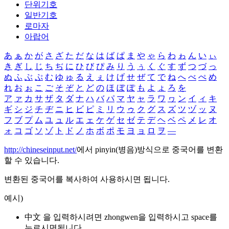
단위기호
일반기호
로마자
아랍어
あ
ぁ
か
が
さ
ざ
た
だ
な
は
ば
ぱ
ま
や
ゃ
ら
わ
ゎ
ん
い
ぃ
き
ぎ
し
じ
ち
ぢ
に
ひ
び
ぴ
み
り
う
ぅ
く
ぐ
す
ず
つ
づ
っ
ぬ
ふ
ぶ
ぷ
む
ゆ
ゅ
る
え
ぇ
け
げ
せ
ぜ
て
で
ね
へ
べ
ぺ
め
れ
お
ぉ
こ
ご
そ
ぞ
と
ど
の
ほ
ぼ
ぽ
も
よ
ょ
ろ
を
ア
ァ
カ
サ
ザ
タ
ダ
ナ
ハ
バ
パ
マ
ヤ
ャ
ラ
ワ
ヮ
ン
イ
ィ
キ
ギ
シ
ジ
チ
ヂ
ニ
ヒ
ビ
ピ
ミ
リ
ウ
ゥ
ク
グ
ス
ズ
ツ
ヅ
ッ
ヌ
フ
ブ
プ
ム
ユ
ュ
ル
エ
ェ
ケ
ゲ
セ
ゼ
テ
デ
ヘ
ベ
ペ
メ
レ
オ
ォ
コ
ゴ
ソ
ゾ
ト
ド
ノ
ホ
ボ
ポ
モ
ヨ
ョ
ロ
ヲ
―
http://chineseinput.net/
에서 pinyin(병음)방식으로 중국어를 변환
할 수 있습니다.
변환된 중국어를 복사하여 사용하시면 됩니다.
예시)
中文 을 입력하시려면
zhongwen
을 입력하시고 space를
누르시면됩니다.