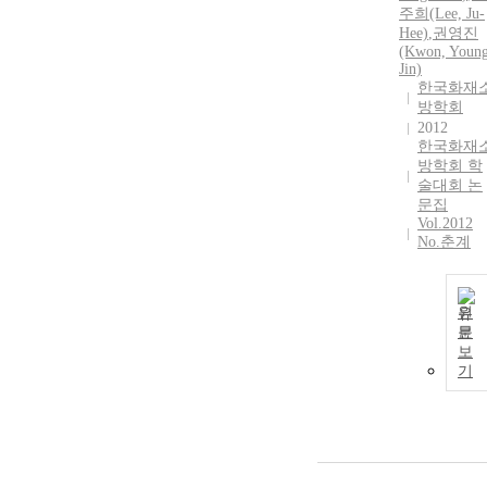
주희(Lee, Ju-
Hee)
,
권영진
(Kwon, Youn
Jin)
한국화재
방학회
2012
한국화재
방학회 학
술대회 논
문집
Vol.2012
No.춘계
원
문
보
기