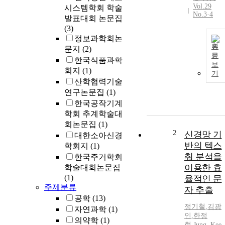
Vol.29
시스템학회 학술
No.3·4
발표대회 논문집
(3)
정보과학회논
원
문지
(2)
문
한국식품과학
보
회지
(1)
기
산학협력기술
연구논문집
(1)
한국공작기계
학회 추계학술대
회논문집
(1)
2
신경망 기
대한소아신경
반의 텍스
학회지
(1)
춰 분석을
한국주거학회
이용한 효
학술대회논문집
(1)
율적인 문
주제분류
자 추출
공학
(13)
정기
철
,
김광
자연과학
(1)
인
,
한정
의약학
(1)
현
,
Jung
, Kee-