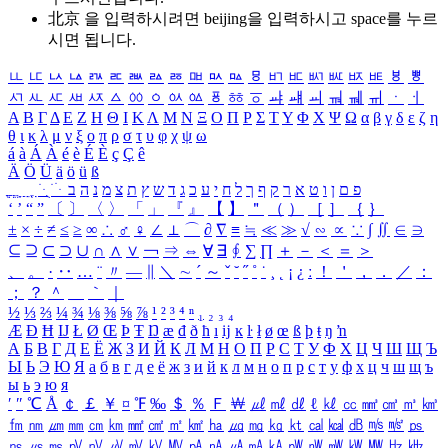
北京 을 입력하시려면
beijing
을 입력하시고 space를 누르
시면 됩니다.
ㅥ
ㅦ
ㅧ
ㅨ
ㅩ
ㅪ
ㅫ
ㅬ
ㅭ
ㅮ
ㅯ
ㅰ
ㅱ
ㅲ
ㅳ
ㅴ
ㅵ
ㅶ
ㅷ
ㅸ
ㅹ
ㅺ
ㅻ
ㅼ
ㅽ
ㅾ
ㅿ
ㆀ
ㆁ
ㆂ
ㆃ
ㆄ
ㆅ
ㆆ
ㆇ
ㆈ
ㆉ
ㆊ
ㆋ
ㆌ
ㆍ
ㆎ
Α
Β
Γ
Δ
Ε
Ζ
Η
Θ
Ι
Κ
Λ
Μ
Ν
Ξ
Ο
Π
Ρ
Σ
Τ
Υ
Φ
Χ
Ψ
Ω
α
β
γ
δ
ε
ζ
η
θ
ι
κ
λ
μ
ν
ξ
ο
π
ρ
σ
τ
υ
φ
χ
ψ
ω
á
à
Á
À
é
è
É
È
ç
Ç
ê
Ä
Ö
Ü
ä
ö
ü
ß
ְ
ֳ
ֲ
ֱ
ָ
ַ
ֵ
ֶ
ִ
ֹ
ּ
ֻ
ׂ
ׁ
ּ
ב
ה
נ
מ
צ
ת
ץ
ש
ד
ג
כ
ע
י
ח
ל
ך
ף
ק
ר
א
ט
ו
ן
ם
פ
‘
’
“
”
〔
〕
〈
〉
「
」
『
』
【
】
＂
（
）
［
］
｛
｝
±
×
÷
≠
≤
≥
∞
∴
♂
♀
∠
⊥
⌒
∂
∇
≡
≒
≪
≫
√
∽
∝
∵
∫
∬
∈
∋
⊆
⊇
⊂
⊃
∪
∩
∧
∨
￢
⇒
⇔
∀
∃
∮
∑
∏
＋
－
＜
＝
＞
、
。
·
‥
…
¨
〃
―
∥
＼
∼
´
～
ˇ
˘
˝
˚
˙
¸
˛
¡
¿
ː
！
＇
，
．
／
：
；
？
＾
＿
｀
｜
½
⅓
⅔
¼
¾
⅛
⅜
⅝
⅞
¹
²
³
⁴
ⁿ
₁
₂
₃
₄
Æ
Ð
Ħ
Ĳ
Ł
Ø
Œ
Þ
Ŧ
Ŋ
æ
đ
ð
ħ
ı
ĳ
ĸ
ŀ
ł
ø
œ
ß
þ
ŧ
ŋ
ŉ
А
Б
В
Г
Д
Е
Ё
Ж
З
И
Й
К
Л
М
Н
О
П
Р
С
Т
У
Ф
Х
Ц
Ч
Ш
Щ
Ъ
Ы
Ь
Э
Ю
Я
а
б
в
г
д
е
ё
ж
з
и
й
к
л
м
н
о
п
р
с
т
у
ф
х
ц
ч
ш
щ
ъ
ы
ь
э
ю
я
′
″
℃
Å
￠
￡
￥
¤
℉
‰
＄
％
Ｆ
￦
㎕
㎖
㎗
ℓ
㎘
㏄
㎣
㎤
㎥
㎦
㎙
㎚
㎛
㎜
㎝
㎞
㎟
㎠
㎡
㎢
㏊
㎍
㎎
㎏
㏏
㎈
㎉
㏈
㎧
㎨
㎰
㎱
㎲
㎳
㎴
㎵
㎶
㎷
㎸
㎹
㎀
㎁
㎂
㎃
㎄
㎺
㎻
㎽
㎾
㎿
㎐
㎑