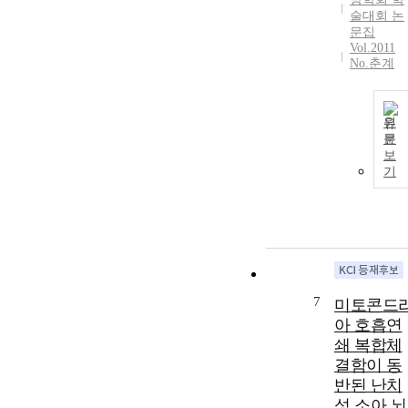
술대회 논
문집
Vol.2011
No.춘계
원
문
보
기
7
미토콘드
아 호흡연
쇄 복합체
결함이 동
반된 난치
성 소아 뇌