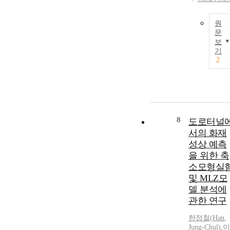
원
문
보
기
2
8
도로터널
서의 화재
성상 예측
을 위한 축
소모형실
및 MLZ모
델 분석에
관한 연구
한정철
(
Han
,
Jung-Chul
)
,
이