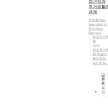
접근성과
주거생활
관계
한정철
(
Han
,
Jung-chul
)
,
김
한수(Kim,
Han
-soo)
한국주거
회
2018
한국주거
회 학술대
회논문집
Vol.30 No.
원
문
보
기