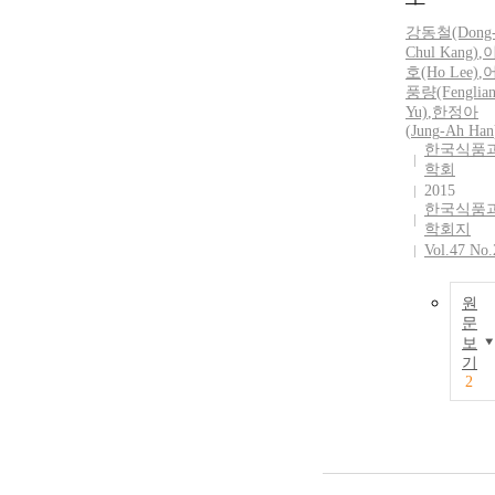
강동
철
(Dong
Chul
Kang)
,
호(Ho Lee)
,
풍량(Fenglia
Yu)
,
한정
아
(
Jung
-Ah
Han
한국식품
학회
2015
한국식품
학회지
Vol.47 No.
원
문
보
기
2