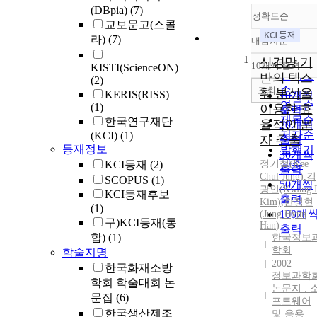
(DBpia)
(7)
정확도순
교보문고(스콜
라)
(7)
내림차순
정확도
1
순
신경망 기
10개씩 출력
KISTI(ScienceON)
내림차
인기도
반의 텍스
(2)
순
조회
춰 분석을
KERIS(RISS)
10개씩
연도순
(1)
이용한 효
출력
제목순
한국연구재단
율적인 문
20개씩
저자순
(KCI)
(1)
자 추출
출력
등재정보
발행기
30개씩
KCI등재
(2)
정기
철
관순
(Kee
출력
Chul
Jung
)
,
김
SCOPUS
(1)
50개씩
광인(Kwang I
KCI등재후보
출력
Kim)
,
한정
현
(1)
100개
(
Jung
Hyun
구)KCI등재(통
Han
)
출력
합)
(1)
한국정보
학회
학술지명
2002
한국화재소방
정보과학
학회 학술대회 논
논문지 : 
문집
(6)
프트웨어
한국생산제조
및 응용