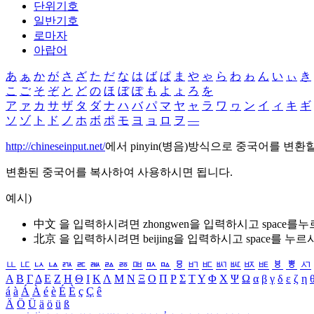
단위기호
일반기호
로마자
아랍어
あ
ぁ
か
が
さ
ざ
た
だ
な
は
ば
ぱ
ま
や
ゃ
ら
わ
ゎ
ん
い
ぃ
き
こ
ご
そ
ぞ
と
ど
の
ほ
ぼ
ぽ
も
よ
ょ
ろ
を
ア
ァ
カ
サ
ザ
タ
ダ
ナ
ハ
バ
パ
マ
ヤ
ャ
ラ
ワ
ヮ
ン
イ
ィ
キ
ギ
ソ
ゾ
ト
ド
ノ
ホ
ボ
ポ
モ
ヨ
ョ
ロ
ヲ
―
http://chineseinput.net/
에서 pinyin(병음)방식으로 중국어를 변환
변환된 중국어를 복사하여 사용하시면 됩니다.
예시)
中文 을 입력하시려면
zhongwen
을 입력하시고 space를
北京 을 입력하시려면
beijing
을 입력하시고 space를 누르
ㅥ
ㅦ
ㅧ
ㅨ
ㅩ
ㅪ
ㅫ
ㅬ
ㅭ
ㅮ
ㅯ
ㅰ
ㅱ
ㅲ
ㅳ
ㅴ
ㅵ
ㅶ
ㅷ
ㅸ
ㅹ
ㅺ
Α
Β
Γ
Δ
Ε
Ζ
Η
Θ
Ι
Κ
Λ
Μ
Ν
Ξ
Ο
Π
Ρ
Σ
Τ
Υ
Φ
Χ
Ψ
Ω
α
β
γ
δ
ε
ζ
η
á
à
Á
À
é
è
É
È
ç
Ç
ê
Ä
Ö
Ü
ä
ö
ü
ß