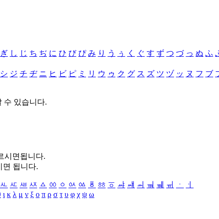
ぎ
し
じ
ち
ぢ
に
ひ
び
ぴ
み
り
う
ぅ
く
ぐ
す
ず
つ
づ
っ
ぬ
ふ
シ
ジ
チ
ヂ
ニ
ヒ
ビ
ピ
ミ
リ
ウ
ゥ
ク
グ
ス
ズ
ツ
ヅ
ッ
ヌ
フ
ブ
할 수 있습니다.
누르시면됩니다.
시면 됩니다.
ㅻ
ㅼ
ㅽ
ㅾ
ㅿ
ㆀ
ㆁ
ㆂ
ㆃ
ㆄ
ㆅ
ㆆ
ㆇ
ㆈ
ㆉ
ㆊ
ㆋ
ㆌ
ㆍ
ㆎ
θ
ι
κ
λ
μ
ν
ξ
ο
π
ρ
σ
τ
υ
φ
χ
ψ
ω