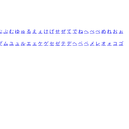
ぶ
ぷ
む
ゆ
ゅ
る
え
ぇ
け
げ
せ
ぜ
て
で
ね
へ
べ
ぺ
め
れ
お
ぉ
プ
ム
ユ
ュ
ル
エ
ェ
ケ
ゲ
セ
ゼ
テ
デ
ヘ
ベ
ペ
メ
レ
オ
ォ
コ
ゴ