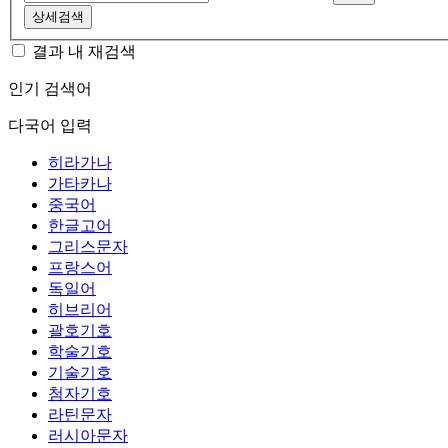
상세검색
결과 내 재검색
인기 검색어
다국어 입력
히라가나
가타카나
중국어
한글고어
그리스문자
프랑스어
독일어
히브리어
괄호기호
학술기호
기술기호
첨자기호
라틴문자
러시아문자