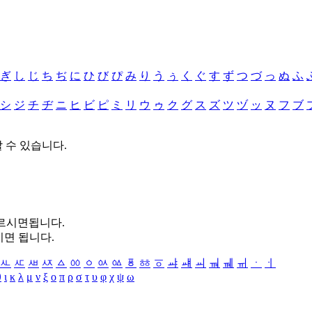
ぎ
し
じ
ち
ぢ
に
ひ
び
ぴ
み
り
う
ぅ
く
ぐ
す
ず
つ
づ
っ
ぬ
ふ
シ
ジ
チ
ヂ
ニ
ヒ
ビ
ピ
ミ
リ
ウ
ゥ
ク
グ
ス
ズ
ツ
ヅ
ッ
ヌ
フ
ブ
할 수 있습니다.
누르시면됩니다.
시면 됩니다.
ㅻ
ㅼ
ㅽ
ㅾ
ㅿ
ㆀ
ㆁ
ㆂ
ㆃ
ㆄ
ㆅ
ㆆ
ㆇ
ㆈ
ㆉ
ㆊ
ㆋ
ㆌ
ㆍ
ㆎ
θ
ι
κ
λ
μ
ν
ξ
ο
π
ρ
σ
τ
υ
φ
χ
ψ
ω