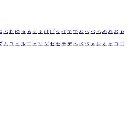
ぶ
ぷ
む
ゆ
ゅ
る
え
ぇ
け
げ
せ
ぜ
て
で
ね
へ
べ
ぺ
め
れ
お
ぉ
プ
ム
ユ
ュ
ル
エ
ェ
ケ
ゲ
セ
ゼ
テ
デ
ヘ
ベ
ペ
メ
レ
オ
ォ
コ
ゴ