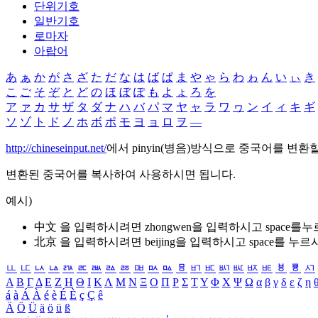
단위기호
일반기호
로마자
아랍어
あ
ぁ
か
が
さ
ざ
た
だ
な
は
ば
ぱ
ま
や
ゃ
ら
わ
ゎ
ん
い
ぃ
き
こ
ご
そ
ぞ
と
ど
の
ほ
ぼ
ぽ
も
よ
ょ
ろ
を
ア
ァ
カ
サ
ザ
タ
ダ
ナ
ハ
バ
パ
マ
ヤ
ャ
ラ
ワ
ヮ
ン
イ
ィ
キ
ギ
ソ
ゾ
ト
ド
ノ
ホ
ボ
ポ
モ
ヨ
ョ
ロ
ヲ
―
http://chineseinput.net/
에서 pinyin(병음)방식으로 중국어를 변환
변환된 중국어를 복사하여 사용하시면 됩니다.
예시)
中文 을 입력하시려면
zhongwen
을 입력하시고 space를
北京 을 입력하시려면
beijing
을 입력하시고 space를 누르
ㅥ
ㅦ
ㅧ
ㅨ
ㅩ
ㅪ
ㅫ
ㅬ
ㅭ
ㅮ
ㅯ
ㅰ
ㅱ
ㅲ
ㅳ
ㅴ
ㅵ
ㅶ
ㅷ
ㅸ
ㅹ
ㅺ
Α
Β
Γ
Δ
Ε
Ζ
Η
Θ
Ι
Κ
Λ
Μ
Ν
Ξ
Ο
Π
Ρ
Σ
Τ
Υ
Φ
Χ
Ψ
Ω
α
β
γ
δ
ε
ζ
η
á
à
Á
À
é
è
É
È
ç
Ç
ê
Ä
Ö
Ü
ä
ö
ü
ß