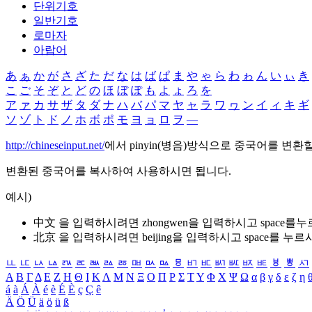
단위기호
일반기호
로마자
아랍어
あ
ぁ
か
が
さ
ざ
た
だ
な
は
ば
ぱ
ま
や
ゃ
ら
わ
ゎ
ん
い
ぃ
き
こ
ご
そ
ぞ
と
ど
の
ほ
ぼ
ぽ
も
よ
ょ
ろ
を
ア
ァ
カ
サ
ザ
タ
ダ
ナ
ハ
バ
パ
マ
ヤ
ャ
ラ
ワ
ヮ
ン
イ
ィ
キ
ギ
ソ
ゾ
ト
ド
ノ
ホ
ボ
ポ
モ
ヨ
ョ
ロ
ヲ
―
http://chineseinput.net/
에서 pinyin(병음)방식으로 중국어를 변환
변환된 중국어를 복사하여 사용하시면 됩니다.
예시)
中文 을 입력하시려면
zhongwen
을 입력하시고 space를
北京 을 입력하시려면
beijing
을 입력하시고 space를 누르
ㅥ
ㅦ
ㅧ
ㅨ
ㅩ
ㅪ
ㅫ
ㅬ
ㅭ
ㅮ
ㅯ
ㅰ
ㅱ
ㅲ
ㅳ
ㅴ
ㅵ
ㅶ
ㅷ
ㅸ
ㅹ
ㅺ
Α
Β
Γ
Δ
Ε
Ζ
Η
Θ
Ι
Κ
Λ
Μ
Ν
Ξ
Ο
Π
Ρ
Σ
Τ
Υ
Φ
Χ
Ψ
Ω
α
β
γ
δ
ε
ζ
η
á
à
Á
À
é
è
É
È
ç
Ç
ê
Ä
Ö
Ü
ä
ö
ü
ß