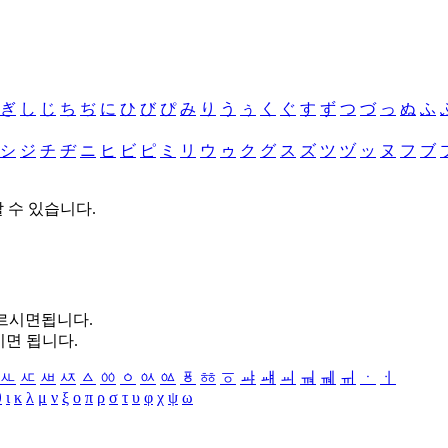
ぎ
し
じ
ち
ぢ
に
ひ
び
ぴ
み
り
う
ぅ
く
ぐ
す
ず
つ
づ
っ
ぬ
ふ
シ
ジ
チ
ヂ
ニ
ヒ
ビ
ピ
ミ
リ
ウ
ゥ
ク
グ
ス
ズ
ツ
ヅ
ッ
ヌ
フ
ブ
할 수 있습니다.
누르시면됩니다.
시면 됩니다.
ㅻ
ㅼ
ㅽ
ㅾ
ㅿ
ㆀ
ㆁ
ㆂ
ㆃ
ㆄ
ㆅ
ㆆ
ㆇ
ㆈ
ㆉ
ㆊ
ㆋ
ㆌ
ㆍ
ㆎ
θ
ι
κ
λ
μ
ν
ξ
ο
π
ρ
σ
τ
υ
φ
χ
ψ
ω