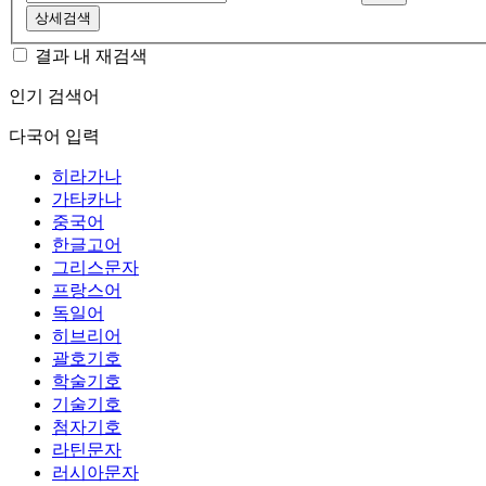
상세검색
결과 내 재검색
인기 검색어
다국어 입력
히라가나
가타카나
중국어
한글고어
그리스문자
프랑스어
독일어
히브리어
괄호기호
학술기호
기술기호
첨자기호
라틴문자
러시아문자