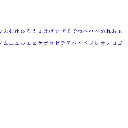
ぶ
ぷ
む
ゆ
ゅ
る
え
ぇ
け
げ
せ
ぜ
て
で
ね
へ
べ
ぺ
め
れ
お
ぉ
プ
ム
ユ
ュ
ル
エ
ェ
ケ
ゲ
セ
ゼ
テ
デ
ヘ
ベ
ペ
メ
レ
オ
ォ
コ
ゴ