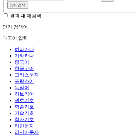
상세검색
결과 내 재검색
인기 검색어
다국어 입력
히라가나
가타카나
중국어
한글고어
그리스문자
프랑스어
독일어
히브리어
괄호기호
학술기호
기술기호
첨자기호
라틴문자
러시아문자