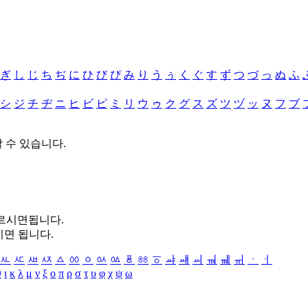
ぎ
し
じ
ち
ぢ
に
ひ
び
ぴ
み
り
う
ぅ
く
ぐ
す
ず
つ
づ
っ
ぬ
ふ
シ
ジ
チ
ヂ
ニ
ヒ
ビ
ピ
ミ
リ
ウ
ゥ
ク
グ
ス
ズ
ツ
ヅ
ッ
ヌ
フ
ブ
할 수 있습니다.
누르시면됩니다.
시면 됩니다.
ㅻ
ㅼ
ㅽ
ㅾ
ㅿ
ㆀ
ㆁ
ㆂ
ㆃ
ㆄ
ㆅ
ㆆ
ㆇ
ㆈ
ㆉ
ㆊ
ㆋ
ㆌ
ㆍ
ㆎ
θ
ι
κ
λ
μ
ν
ξ
ο
π
ρ
σ
τ
υ
φ
χ
ψ
ω