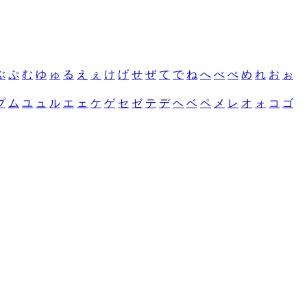
ぶ
ぷ
む
ゆ
ゅ
る
え
ぇ
け
げ
せ
ぜ
て
で
ね
へ
べ
ぺ
め
れ
お
ぉ
プ
ム
ユ
ュ
ル
エ
ェ
ケ
ゲ
セ
ゼ
テ
デ
ヘ
ベ
ペ
メ
レ
オ
ォ
コ
ゴ