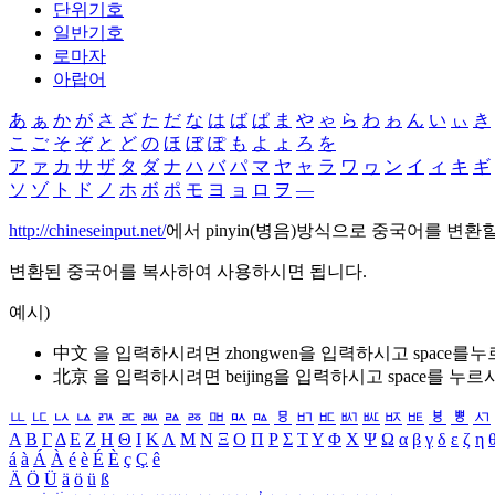
단위기호
일반기호
로마자
아랍어
あ
ぁ
か
が
さ
ざ
た
だ
な
は
ば
ぱ
ま
や
ゃ
ら
わ
ゎ
ん
い
ぃ
き
こ
ご
そ
ぞ
と
ど
の
ほ
ぼ
ぽ
も
よ
ょ
ろ
を
ア
ァ
カ
サ
ザ
タ
ダ
ナ
ハ
バ
パ
マ
ヤ
ャ
ラ
ワ
ヮ
ン
イ
ィ
キ
ギ
ソ
ゾ
ト
ド
ノ
ホ
ボ
ポ
モ
ヨ
ョ
ロ
ヲ
―
http://chineseinput.net/
에서 pinyin(병음)방식으로 중국어를 변환
변환된 중국어를 복사하여 사용하시면 됩니다.
예시)
中文 을 입력하시려면
zhongwen
을 입력하시고 space를
北京 을 입력하시려면
beijing
을 입력하시고 space를 누르
ㅥ
ㅦ
ㅧ
ㅨ
ㅩ
ㅪ
ㅫ
ㅬ
ㅭ
ㅮ
ㅯ
ㅰ
ㅱ
ㅲ
ㅳ
ㅴ
ㅵ
ㅶ
ㅷ
ㅸ
ㅹ
ㅺ
Α
Β
Γ
Δ
Ε
Ζ
Η
Θ
Ι
Κ
Λ
Μ
Ν
Ξ
Ο
Π
Ρ
Σ
Τ
Υ
Φ
Χ
Ψ
Ω
α
β
γ
δ
ε
ζ
η
á
à
Á
À
é
è
É
È
ç
Ç
ê
Ä
Ö
Ü
ä
ö
ü
ß