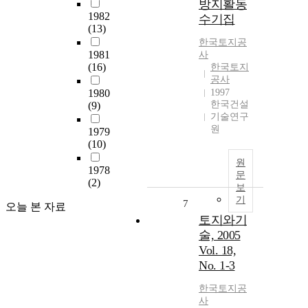
방지활동
1982
수기집
(13)
한국토지공
1981
사
(16)
한국토지
공사
1980
1997
한국건설
(9)
기술연구
원
1979
(10)
원
1978
문
(2)
보
기
7
오늘 본 자료
토지와기
술, 2005
Vol. 18,
No. 1-3
한국토지공
사