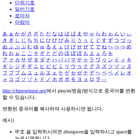
단위기호
일반기호
로마자
아랍어
あ
ぁ
か
が
さ
ざ
た
だ
な
は
ば
ぱ
ま
や
ゃ
ら
わ
ゎ
ん
い
ぃ
き
ぎ
し
じ
ち
ぢ
に
ひ
び
ぴ
み
り
う
ぅ
く
ぐ
す
ず
つ
づ
っ
ぬ
ふ
ぶ
ぷ
む
ゆ
ゅ
る
え
ぇ
け
げ
せ
ぜ
て
で
ね
へ
べ
ぺ
め
れ
お
ぉ
こ
ご
そ
ぞ
と
ど
の
ほ
ぼ
ぽ
も
よ
ょ
ろ
を
ア
ァ
カ
サ
ザ
タ
ダ
ナ
ハ
バ
パ
マ
ヤ
ャ
ラ
ワ
ヮ
ン
イ
ィ
キ
ギ
シ
ジ
チ
ヂ
ニ
ヒ
ビ
ピ
ミ
リ
ウ
ゥ
ク
グ
ス
ズ
ツ
ヅ
ッ
ヌ
フ
ブ
プ
ム
ユ
ュ
ル
エ
ェ
ケ
ゲ
セ
ゼ
テ
デ
ヘ
ベ
ペ
メ
レ
オ
ォ
コ
ゴ
ソ
ゾ
ト
ド
ノ
ホ
ボ
ポ
モ
ヨ
ョ
ロ
ヲ
―
http://chineseinput.net/
에서 pinyin(병음)방식으로 중국어를 변환
할 수 있습니다.
변환된 중국어를 복사하여 사용하시면 됩니다.
예시)
中文 을 입력하시려면
zhongwen
을 입력하시고 space를
누르시면됩니다.