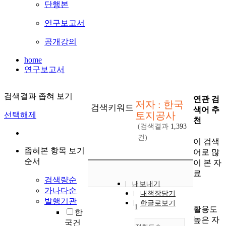
단행본
연구보고서
공개강의
home
연구보고서
검색결과 좁혀 보기
연관 검
저자 : 한국
검색키워드
색어 추
토지공사
선택해제
천
(검색결과
1,393
건)
이 검색
좁혀본 항목 보기
어로 많
순서
이 본 자
료
검색량순
내보내기
가나다순
내책장담기
발행기관
한글로보기
1
활용도
한
높은 자
국건