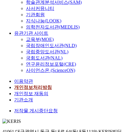
학술관계분석서비스(SAM)
사서커뮤니티
기관회원
지식나눔(LOOK)
의학전자도서관(MEDLIS)
유관기관 사이트
교육부(MOE)
국립장애인도서관(NLD)
국립중앙도서관(NL)
국회도서관(NAL)
연구윤리정보포털(CRE)
사이언스온 (ScienceON)
이용약관
개인정보처리방침
개인정보 재동의
기관소개
저작물 게시중단요청
41061 대구광역시 동구 동내로 64(동내동1119) KERIS빌딩