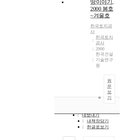
땅이야기,
2000 봄호
~겨울호
한국토지공
사
한국토지
공사
2000
한국건설
기술연구
원
원
문
보
기
내보내기
내책장담기
한글로보기