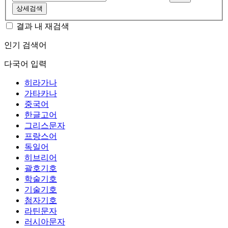
상세검색
결과 내 재검색
인기 검색어
다국어 입력
히라가나
가타카나
중국어
한글고어
그리스문자
프랑스어
독일어
히브리어
괄호기호
학술기호
기술기호
첨자기호
라틴문자
러시아문자