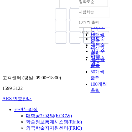
정확도순
내림차순
정확도
순
10개씩 출력
내림차순
인기도
순
조회
10개씩
연도순
출력
제목순
20개씩
저자순
출력
발행기
30개씩
관순
출력
50개씩
고객센터 (평일: 09:00~18:00)
출력
100개씩
1599-3122
출력
ARS 번호안내
관련누리집
대학공개강의(KOCW)
학술정보통계시스템(Rinfo)
외국학술지지원센터(FRIC)