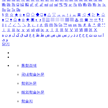
㎒
㎓
㎔
Ω
㏀
㏁
㎊
㎋
㎌
㏖
㏅
㎭
㎮
㎯
㏛
㎩
㎪
㎫
㎬
㏝
㏐
㏓
㏃
㏉
㏜
㏆
§
※
☆
★
○
●
◎
◇
◆
□
■
△
▽
→
←
↑
↓
↔
〓
◁
◀
▷
▶
♤
♠
♡
♥
♧
♣
⊙
◈
▣
◐
◑
▒
▤
▥
▨
▧
▦
▩
♨
☏
☎
☜
☞
¶
†
‡
↕
↗
↙
↖
↘
♭
♩
♪
♬
㉿
㈜
№
㏇
™
㏂
㏘
℡
＃
＆
＊
＠
ª
º
ⅰ
ⅱ
ⅲ
ⅳ
ⅴ
ⅵ
ⅶ
ⅷ
ⅸ
ⅹ
Ⅰ
Ⅱ
Ⅲ
Ⅳ
Ⅴ
Ⅵ
Ⅶ
Ⅷ
Ⅸ
Ⅹ
ا
ب
ت
ث
ج
ح
خ
د
ذ
ر
ز
س
ش
ص
ض
ط
ظ
ع
غ
ف
ق
ک
ل
م
ن
ه
و
ی
닫기
통합검색
국내학술논문
학위논문
해외학술논문
학술지