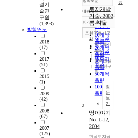
정확도순
료
설기
토지개발
술연
내림차순
정확도
기술, 2002
구원
순
10개씩 출력
봄-겨울
(1,393)
내림차순
인기도
발행연도
순
조회
한국토지공
10개씩
사
연도순
출력
2018
한국토지
제목순
(17)
20개씩
공사
저자순
출력
2002
발행기
2017
30개씩
한국건설
(51)
관순
기술연구
출력
원
50개씩
2015
출력
(1)
100개씩
원
문
출력
2009
보
(42)
기
2
2008
땅이야기
(67)
No. 1-12,
2004
2007
(125)
한국토지공