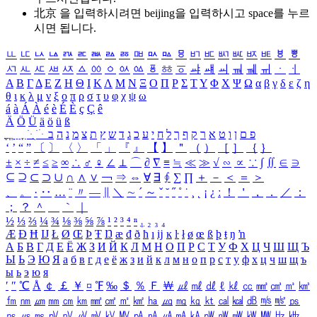
北京 을 입력하시려면
beijing
을 입력하시고 space를 누르
시면 됩니다.
ㅥ
ㅦ
ㅧ
ㅨ
ㅩ
ㅪ
ㅫ
ㅬ
ㅭ
ㅮ
ㅯ
ㅰ
ㅱ
ㅲ
ㅳ
ㅴ
ㅵ
ㅶ
ㅷ
ㅸ
ㅹ
ㅺ
ㅻ
ㅼ
ㅽ
ㅾ
ㅿ
ㆀ
ㆁ
ㆂ
ㆃ
ㆄ
ㆅ
ㆆ
ㆇ
ㆈ
ㆉ
ㆊ
ㆋ
ㆌ
ㆍ
ㆎ
Α
Β
Γ
Δ
Ε
Ζ
Η
Θ
Ι
Κ
Λ
Μ
Ν
Ξ
Ο
Π
Ρ
Σ
Τ
Υ
Φ
Χ
Ψ
Ω
α
β
γ
δ
ε
ζ
η
θ
ι
κ
λ
μ
ν
ξ
ο
π
ρ
σ
τ
υ
φ
χ
ψ
ω
á
à
Á
À
é
è
É
È
ç
Ç
ê
Ä
Ö
Ü
ä
ö
ü
ß
ְ
ֳ
ֲ
ֱ
ָ
ַ
ֵ
ֶ
ִ
ֹ
ּ
ֻ
ׂ
ׁ
ּ
ב
ה
נ
מ
צ
ת
ץ
ש
ד
ג
כ
ע
י
ח
ל
ך
ף
ק
ר
א
ט
ו
ן
ם
פ
‘
’
“
”
〔
〕
〈
〉
「
」
『
』
【
】
＂
（
）
［
］
｛
｝
±
×
÷
≠
≤
≥
∞
∴
♂
♀
∠
⊥
⌒
∂
∇
≡
≒
≪
≫
√
∽
∝
∵
∫
∬
∈
∋
⊆
⊇
⊂
⊃
∪
∩
∧
∨
￢
⇒
⇔
∀
∃
∮
∑
∏
＋
－
＜
＝
＞
、
。
·
‥
…
¨
〃
―
∥
＼
∼
´
～
ˇ
˘
˝
˚
˙
¸
˛
¡
¿
ː
！
＇
，
．
／
：
；
？
＾
＿
｀
｜
½
⅓
⅔
¼
¾
⅛
⅜
⅝
⅞
¹
²
³
⁴
ⁿ
₁
₂
₃
₄
Æ
Ð
Ħ
Ĳ
Ł
Ø
Œ
Þ
Ŧ
Ŋ
æ
đ
ð
ħ
ı
ĳ
ĸ
ŀ
ł
ø
œ
ß
þ
ŧ
ŋ
ŉ
А
Б
В
Г
Д
Е
Ё
Ж
З
И
Й
К
Л
М
Н
О
П
Р
С
Т
У
Ф
Х
Ц
Ч
Ш
Щ
Ъ
Ы
Ь
Э
Ю
Я
а
б
в
г
д
е
ё
ж
з
и
й
к
л
м
н
о
п
р
с
т
у
ф
х
ц
ч
ш
щ
ъ
ы
ь
э
ю
я
′
″
℃
Å
￠
￡
￥
¤
℉
‰
＄
％
Ｆ
￦
㎕
㎖
㎗
ℓ
㎘
㏄
㎣
㎤
㎥
㎦
㎙
㎚
㎛
㎜
㎝
㎞
㎟
㎠
㎡
㎢
㏊
㎍
㎎
㎏
㏏
㎈
㎉
㏈
㎧
㎨
㎰
㎱
㎲
㎳
㎴
㎵
㎶
㎷
㎸
㎹
㎀
㎁
㎂
㎃
㎄
㎺
㎻
㎽
㎾
㎿
㎐
㎑