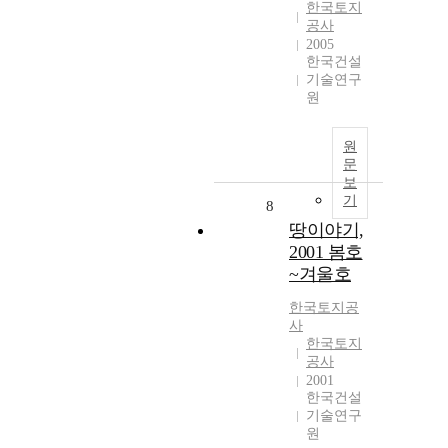
한국토지
공사
2005
한국건설
기술연구
원
원
문
보
기
8
땅이야기,
2001 봄호
~겨울호
한국토지공
사
한국토지
공사
2001
한국건설
기술연구
원