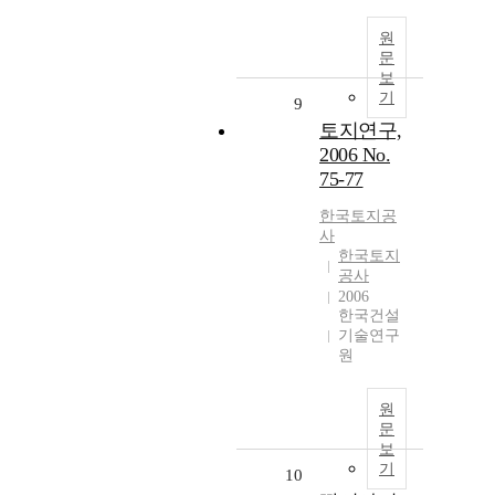
원
문
보
기
9
토지연구,
2006 No.
75-77
한국토지공
사
한국토지
공사
2006
한국건설
기술연구
원
원
문
보
기
10