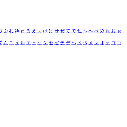
ぶ
ぷ
む
ゆ
ゅ
る
え
ぇ
け
げ
せ
ぜ
て
で
ね
へ
べ
ぺ
め
れ
お
ぉ
プ
ム
ユ
ュ
ル
エ
ェ
ケ
ゲ
セ
ゼ
テ
デ
ヘ
ベ
ペ
メ
レ
オ
ォ
コ
ゴ