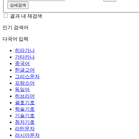
상세검색
결과 내 재검색
인기 검색어
다국어 입력
히라가나
가타카나
중국어
한글고어
그리스문자
프랑스어
독일어
히브리어
괄호기호
학술기호
기술기호
첨자기호
라틴문자
러시아문자