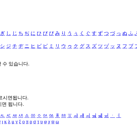
ぎ
し
じ
ち
ぢ
に
ひ
び
ぴ
み
り
う
ぅ
く
ぐ
す
ず
つ
づ
っ
ぬ
ふ
シ
ジ
チ
ヂ
ニ
ヒ
ビ
ピ
ミ
リ
ウ
ゥ
ク
グ
ス
ズ
ツ
ヅ
ッ
ヌ
フ
ブ
할 수 있습니다.
누르시면됩니다.
시면 됩니다.
ㅻ
ㅼ
ㅽ
ㅾ
ㅿ
ㆀ
ㆁ
ㆂ
ㆃ
ㆄ
ㆅ
ㆆ
ㆇ
ㆈ
ㆉ
ㆊ
ㆋ
ㆌ
ㆍ
ㆎ
θ
ι
κ
λ
μ
ν
ξ
ο
π
ρ
σ
τ
υ
φ
χ
ψ
ω