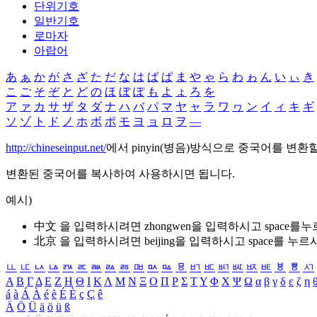
단위기호
일반기호
로마자
아랍어
あ
ぁ
か
が
さ
ざ
た
だ
な
は
ば
ぱ
ま
や
ゃ
ら
わ
ゎ
ん
い
ぃ
き
こ
ご
そ
ぞ
と
ど
の
ほ
ぼ
ぽ
も
よ
ょ
ろ
を
ア
ァ
カ
サ
ザ
タ
ダ
ナ
ハ
バ
パ
マ
ヤ
ャ
ラ
ワ
ヮ
ン
イ
ィ
キ
ギ
ソ
ゾ
ト
ド
ノ
ホ
ボ
ポ
モ
ヨ
ョ
ロ
ヲ
―
http://chineseinput.net/
에서 pinyin(병음)방식으로 중국어를 변환
변환된 중국어를 복사하여 사용하시면 됩니다.
예시)
中文 을 입력하시려면
zhongwen
을 입력하시고 space를
北京 을 입력하시려면
beijing
을 입력하시고 space를 누르
ㅥ
ㅦ
ㅧ
ㅨ
ㅩ
ㅪ
ㅫ
ㅬ
ㅭ
ㅮ
ㅯ
ㅰ
ㅱ
ㅲ
ㅳ
ㅴ
ㅵ
ㅶ
ㅷ
ㅸ
ㅹ
ㅺ
Α
Β
Γ
Δ
Ε
Ζ
Η
Θ
Ι
Κ
Λ
Μ
Ν
Ξ
Ο
Π
Ρ
Σ
Τ
Υ
Φ
Χ
Ψ
Ω
α
β
γ
δ
ε
ζ
η
á
à
Á
À
é
è
É
È
ç
Ç
ê
Ä
Ö
Ü
ä
ö
ü
ß