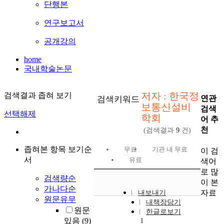
단행본
연구보고서
공개강의
home
국내학술논문
저자 : 한국정
검색결과 좁혀 보기
연관
검색키워드
보통신설비
검색
선택해제
학회
어 추
천
(검색결과
9
건)
좁혀본 항목 보기순
무료
기관 내 무료
이 검
서
유료
색어
로 많
검색량순
이 본
가나다순
자료
내보내기
원문유무
내책장담기
원문
한글로보기
있음
(9)
1