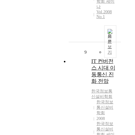
학회 세미
나
Vol.2008
No.1
원
문
보
9
기
IT 컨버전
스 시대 이
동통신 진
화 전망
한국정보통
신설비학회
한국정보
통신설비
학회
2008
한국정보
통신설비
학회 세미