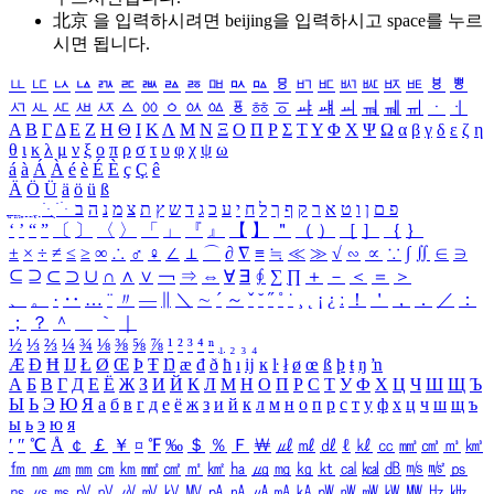
北京 을 입력하시려면
beijing
을 입력하시고 space를 누르
시면 됩니다.
ㅥ
ㅦ
ㅧ
ㅨ
ㅩ
ㅪ
ㅫ
ㅬ
ㅭ
ㅮ
ㅯ
ㅰ
ㅱ
ㅲ
ㅳ
ㅴ
ㅵ
ㅶ
ㅷ
ㅸ
ㅹ
ㅺ
ㅻ
ㅼ
ㅽ
ㅾ
ㅿ
ㆀ
ㆁ
ㆂ
ㆃ
ㆄ
ㆅ
ㆆ
ㆇ
ㆈ
ㆉ
ㆊ
ㆋ
ㆌ
ㆍ
ㆎ
Α
Β
Γ
Δ
Ε
Ζ
Η
Θ
Ι
Κ
Λ
Μ
Ν
Ξ
Ο
Π
Ρ
Σ
Τ
Υ
Φ
Χ
Ψ
Ω
α
β
γ
δ
ε
ζ
η
θ
ι
κ
λ
μ
ν
ξ
ο
π
ρ
σ
τ
υ
φ
χ
ψ
ω
á
à
Á
À
é
è
É
È
ç
Ç
ê
Ä
Ö
Ü
ä
ö
ü
ß
ְ
ֳ
ֲ
ֱ
ָ
ַ
ֵ
ֶ
ִ
ֹ
ּ
ֻ
ׂ
ׁ
ּ
ב
ה
נ
מ
צ
ת
ץ
ש
ד
ג
כ
ע
י
ח
ל
ך
ף
ק
ר
א
ט
ו
ן
ם
פ
‘
’
“
”
〔
〕
〈
〉
「
」
『
』
【
】
＂
（
）
［
］
｛
｝
±
×
÷
≠
≤
≥
∞
∴
♂
♀
∠
⊥
⌒
∂
∇
≡
≒
≪
≫
√
∽
∝
∵
∫
∬
∈
∋
⊆
⊇
⊂
⊃
∪
∩
∧
∨
￢
⇒
⇔
∀
∃
∮
∑
∏
＋
－
＜
＝
＞
、
。
·
‥
…
¨
〃
―
∥
＼
∼
´
～
ˇ
˘
˝
˚
˙
¸
˛
¡
¿
ː
！
＇
，
．
／
：
；
？
＾
＿
｀
｜
½
⅓
⅔
¼
¾
⅛
⅜
⅝
⅞
¹
²
³
⁴
ⁿ
₁
₂
₃
₄
Æ
Ð
Ħ
Ĳ
Ł
Ø
Œ
Þ
Ŧ
Ŋ
æ
đ
ð
ħ
ı
ĳ
ĸ
ŀ
ł
ø
œ
ß
þ
ŧ
ŋ
ŉ
А
Б
В
Г
Д
Е
Ё
Ж
З
И
Й
К
Л
М
Н
О
П
Р
С
Т
У
Ф
Х
Ц
Ч
Ш
Щ
Ъ
Ы
Ь
Э
Ю
Я
а
б
в
г
д
е
ё
ж
з
и
й
к
л
м
н
о
п
р
с
т
у
ф
х
ц
ч
ш
щ
ъ
ы
ь
э
ю
я
′
″
℃
Å
￠
￡
￥
¤
℉
‰
＄
％
Ｆ
￦
㎕
㎖
㎗
ℓ
㎘
㏄
㎣
㎤
㎥
㎦
㎙
㎚
㎛
㎜
㎝
㎞
㎟
㎠
㎡
㎢
㏊
㎍
㎎
㎏
㏏
㎈
㎉
㏈
㎧
㎨
㎰
㎱
㎲
㎳
㎴
㎵
㎶
㎷
㎸
㎹
㎀
㎁
㎂
㎃
㎄
㎺
㎻
㎽
㎾
㎿
㎐
㎑