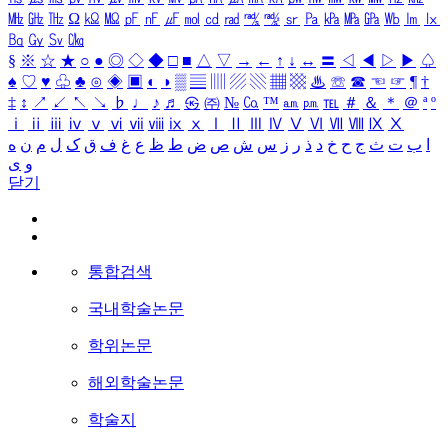
㎒
㎓
㎔
Ω
㏀
㏁
㎊
㎋
㎌
㏖
㏅
㎭
㎮
㎯
㏛
㎩
㎪
㎫
㎬
㏝
㏐
㏓
㏃
㏉
㏜
㏆
§
※
☆
★
○
●
◎
◇
◆
□
■
△
▽
→
←
↑
↓
↔
〓
◁
◀
▷
▶
♤
♠
♡
♥
♧
♣
⊙
◈
▣
◐
◑
▒
▤
▥
▨
▧
▦
▩
♨
☏
☎
☜
☞
¶
†
‡
↕
↗
↙
↖
↘
♭
♩
♪
♬
㉿
㈜
№
㏇
™
㏂
㏘
℡
＃
＆
＊
＠
ª
º
ⅰ
ⅱ
ⅲ
ⅳ
ⅴ
ⅵ
ⅶ
ⅷ
ⅸ
ⅹ
Ⅰ
Ⅱ
Ⅲ
Ⅳ
Ⅴ
Ⅵ
Ⅶ
Ⅷ
Ⅸ
Ⅹ
ا
ب
ت
ث
ج
ح
خ
د
ذ
ر
ز
س
ش
ص
ض
ط
ظ
ع
غ
ف
ق
ک
ل
م
ن
ه
و
ی
닫기
통합검색
국내학술논문
학위논문
해외학술논문
학술지