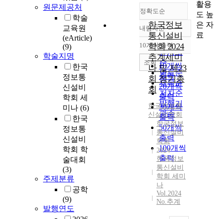
활용
원문제공처
정확도순
도 높
학술
한국정보
은 자
교육원
내림차순
정확도
료
통신설비
(eArticle)
순
10개씩 출력
학회 2024
(9)
내림차순
인기도
학술지명
추계세미
순
조회
10개씩
한국
나 및 제23
연도순
출력
정보통
회 정기총
제목순
20개씩
신설비
회
저자순
출력
학회 세
발행기
한국정보통
30개씩
미나
(6)
관순
신설비학회
출력
한국
한국정보
50개씩
정보통
통신설비
출력
신설비
학회
100개씩
학회 학
2024
출력
한국정보
술대회
통신설비
(3)
학회 세미
주제분류
나
공학
Vol.2024
(9)
No.추계
발행연도