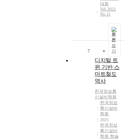
대회
Vol.2021
No.11
원
문
보
7
기
디지털 트
윈 기반 스
마트철도
역사
한국정보통
신설비학회
한국정보
통신설비
학회
2025
한국정보
통신설비
학회 학술