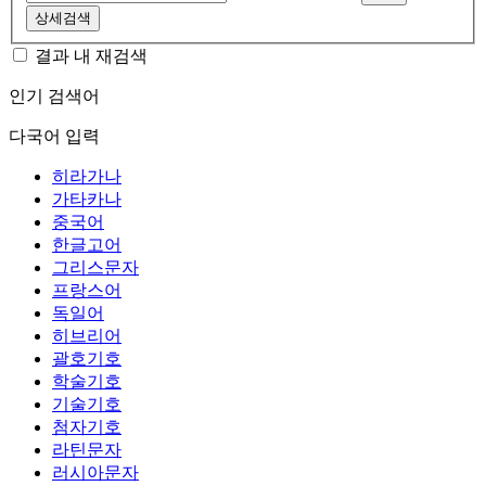
상세검색
결과 내 재검색
인기 검색어
다국어 입력
히라가나
가타카나
중국어
한글고어
그리스문자
프랑스어
독일어
히브리어
괄호기호
학술기호
기술기호
첨자기호
라틴문자
러시아문자