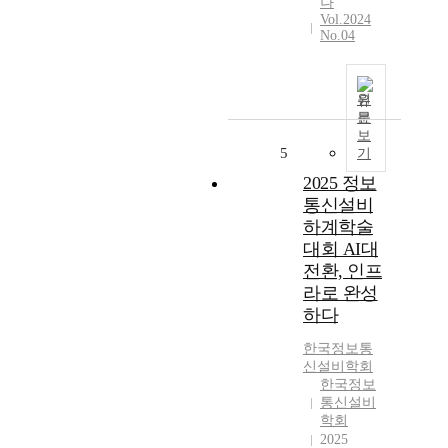
나
Vol.2024
No.04
원
문
보
5
기
2025 정보
통신설비
하계학술
대회 AI대
전환, 인프
라로 완성
하다
한국정보통
신설비학회
한국정보
통신설비
학회
2025