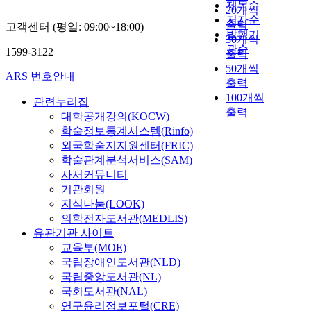
제목순
20개씩
저자순
출력
고객센터 (평일: 09:00~18:00)
발행기
30개씩
관순
1599-3122
출력
50개씩
ARS 번호안내
출력
100개씩
관련누리집
출력
대학공개강의(KOCW)
학술정보통계시스템(Rinfo)
외국학술지지원센터(FRIC)
학술관계분석서비스(SAM)
사서커뮤니티
기관회원
지식나눔(LOOK)
의학전자도서관(MEDLIS)
유관기관 사이트
교육부(MOE)
국립장애인도서관(NLD)
국립중앙도서관(NL)
국회도서관(NAL)
연구윤리정보포털(CRE)