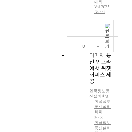
대회
Vol.2025
No.08
원
문
보
8
기
다매체 통
신 인프라
에서 위젯
서비스 제
공
한국정보통
신설비학회
한국정보
통신설비
학회
2008
한국정보
통신설비