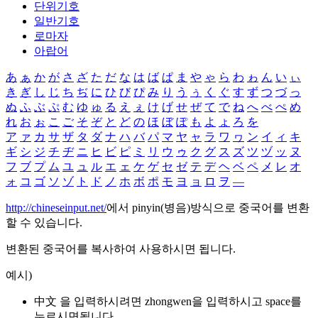
단위기호
일반기호
로마자
아랍어
あ
ぁ
か
が
さ
ざ
た
だ
な
は
ば
ぱ
ま
や
ゃ
ら
わ
ゎ
ん
い
ぃ
き
ぎ
し
じ
ち
ぢ
に
ひ
び
ぴ
み
り
う
ぅ
く
ぐ
す
ず
つ
づ
っ
ぬ
ふ
ぶ
ぷ
む
ゆ
ゅ
る
え
ぇ
け
げ
せ
ぜ
て
で
ね
へ
べ
ぺ
め
れ
お
ぉ
こ
ご
そ
ぞ
と
ど
の
ほ
ぼ
ぽ
も
よ
ょ
ろ
を
ア
ァ
カ
サ
ザ
タ
ダ
ナ
ハ
バ
パ
マ
ヤ
ャ
ラ
ワ
ヮ
ン
イ
ィ
キ
ギ
シ
ジ
チ
ヂ
ニ
ヒ
ビ
ピ
ミ
リ
ウ
ゥ
ク
グ
ス
ズ
ツ
ヅ
ッ
ヌ
フ
ブ
プ
ム
ユ
ュ
ル
エ
ェ
ケ
ゲ
セ
ゼ
テ
デ
ヘ
ベ
ペ
メ
レ
オ
ォ
コ
ゴ
ソ
ゾ
ト
ド
ノ
ホ
ボ
ポ
モ
ヨ
ョ
ロ
ヲ
―
http://chineseinput.net/
에서 pinyin(병음)방식으로 중국어를 변환
할 수 있습니다.
변환된 중국어를 복사하여 사용하시면 됩니다.
예시)
中文 을 입력하시려면
zhongwen
을 입력하시고 space를
누르시면됩니다.