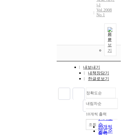
나
Vol.2008
No.1
원
문
보
기
내보내기
내책장담기
한글로보기
정확도순
내림차순
정확도
순
10개씩 출력
내림차순
인기도
순
조회
10개씩
연도순
출력