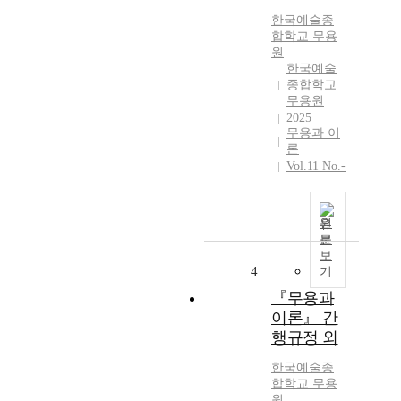
한국예술종
합학교
무용
원
한국예술
종합학교
무용원
2025
무용과 이
론
Vol.11 No.-
원
문
보
4
기
『무용과
이론』 간
행규정 외
한국예술종
합학교
무용
원