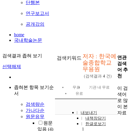
단행본
연구보고서
공개강의
home
국내학술논문
저자 : 한국예
검색결과 좁혀 보기
연관
검색키워드
술종합학교
검색
선택해제
무용원
어 추
천
(검색결과
4
건)
좁혀본 항목 보기순
무료
기관 내 무료
이 검
서
유료
색어
로 많
검색량순
이 본
가나다순
자료
내보내기
원문유무
내책장담기
원문
한글로보기
있음
(4)
1