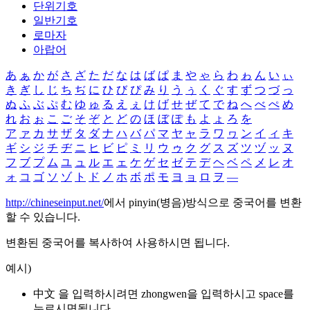
단위기호
일반기호
로마자
아랍어
あ
ぁ
か
が
さ
ざ
た
だ
な
は
ば
ぱ
ま
や
ゃ
ら
わ
ゎ
ん
い
ぃ
き
ぎ
し
じ
ち
ぢ
に
ひ
び
ぴ
み
り
う
ぅ
く
ぐ
す
ず
つ
づ
っ
ぬ
ふ
ぶ
ぷ
む
ゆ
ゅ
る
え
ぇ
け
げ
せ
ぜ
て
で
ね
へ
べ
ぺ
め
れ
お
ぉ
こ
ご
そ
ぞ
と
ど
の
ほ
ぼ
ぽ
も
よ
ょ
ろ
を
ア
ァ
カ
サ
ザ
タ
ダ
ナ
ハ
バ
パ
マ
ヤ
ャ
ラ
ワ
ヮ
ン
イ
ィ
キ
ギ
シ
ジ
チ
ヂ
ニ
ヒ
ビ
ピ
ミ
リ
ウ
ゥ
ク
グ
ス
ズ
ツ
ヅ
ッ
ヌ
フ
ブ
プ
ム
ユ
ュ
ル
エ
ェ
ケ
ゲ
セ
ゼ
テ
デ
ヘ
ベ
ペ
メ
レ
オ
ォ
コ
ゴ
ソ
ゾ
ト
ド
ノ
ホ
ボ
ポ
モ
ヨ
ョ
ロ
ヲ
―
http://chineseinput.net/
에서 pinyin(병음)방식으로 중국어를 변환
할 수 있습니다.
변환된 중국어를 복사하여 사용하시면 됩니다.
예시)
中文 을 입력하시려면
zhongwen
을 입력하시고 space를
누르시면됩니다.