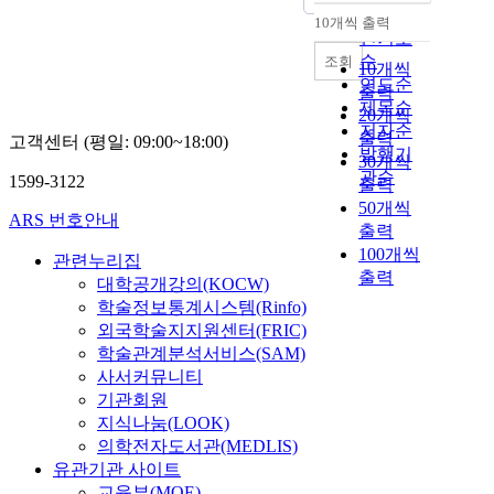
순
10개씩 출력
내림차순
인기도
순
조회
10개씩
연도순
출력
제목순
20개씩
저자순
출력
고객센터 (평일: 09:00~18:00)
발행기
30개씩
관순
1599-3122
출력
50개씩
ARS 번호안내
출력
100개씩
관련누리집
출력
대학공개강의(KOCW)
학술정보통계시스템(Rinfo)
외국학술지지원센터(FRIC)
학술관계분석서비스(SAM)
사서커뮤니티
기관회원
지식나눔(LOOK)
의학전자도서관(MEDLIS)
유관기관 사이트
교육부(MOE)