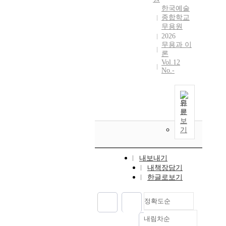
한국예술
종합학교
무용원
2026
무용과 이
론
Vol.12
No.-
원
문
보
기
내보내기
내책장담기
한글로보기
정확도순
내림차순
정확도