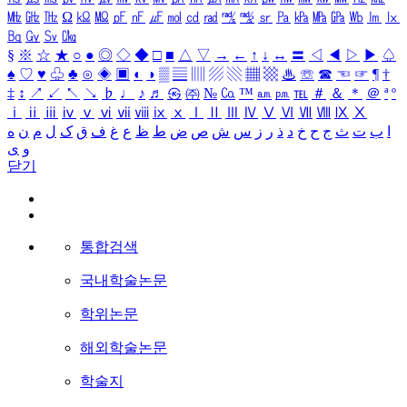
㎒
㎓
㎔
Ω
㏀
㏁
㎊
㎋
㎌
㏖
㏅
㎭
㎮
㎯
㏛
㎩
㎪
㎫
㎬
㏝
㏐
㏓
㏃
㏉
㏜
㏆
§
※
☆
★
○
●
◎
◇
◆
□
■
△
▽
→
←
↑
↓
↔
〓
◁
◀
▷
▶
♤
♠
♡
♥
♧
♣
⊙
◈
▣
◐
◑
▒
▤
▥
▨
▧
▦
▩
♨
☏
☎
☜
☞
¶
†
‡
↕
↗
↙
↖
↘
♭
♩
♪
♬
㉿
㈜
№
㏇
™
㏂
㏘
℡
＃
＆
＊
＠
ª
º
ⅰ
ⅱ
ⅲ
ⅳ
ⅴ
ⅵ
ⅶ
ⅷ
ⅸ
ⅹ
Ⅰ
Ⅱ
Ⅲ
Ⅳ
Ⅴ
Ⅵ
Ⅶ
Ⅷ
Ⅸ
Ⅹ
ا
ب
ت
ث
ج
ح
خ
د
ذ
ر
ز
س
ش
ص
ض
ط
ظ
ع
غ
ف
ق
ک
ل
م
ن
ه
و
ی
닫기
통합검색
국내학술논문
학위논문
해외학술논문
학술지