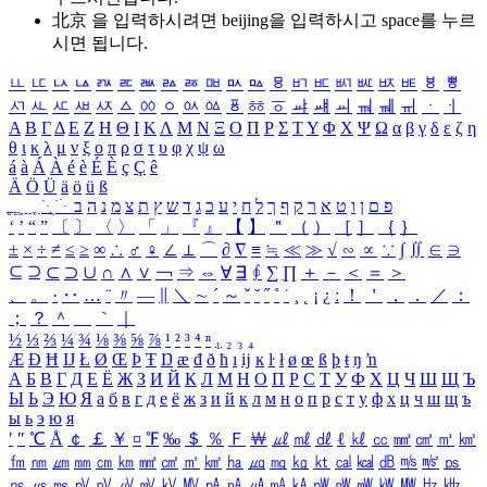
北京 을 입력하시려면
beijing
을 입력하시고 space를 누르
시면 됩니다.
ㅥ
ㅦ
ㅧ
ㅨ
ㅩ
ㅪ
ㅫ
ㅬ
ㅭ
ㅮ
ㅯ
ㅰ
ㅱ
ㅲ
ㅳ
ㅴ
ㅵ
ㅶ
ㅷ
ㅸ
ㅹ
ㅺ
ㅻ
ㅼ
ㅽ
ㅾ
ㅿ
ㆀ
ㆁ
ㆂ
ㆃ
ㆄ
ㆅ
ㆆ
ㆇ
ㆈ
ㆉ
ㆊ
ㆋ
ㆌ
ㆍ
ㆎ
Α
Β
Γ
Δ
Ε
Ζ
Η
Θ
Ι
Κ
Λ
Μ
Ν
Ξ
Ο
Π
Ρ
Σ
Τ
Υ
Φ
Χ
Ψ
Ω
α
β
γ
δ
ε
ζ
η
θ
ι
κ
λ
μ
ν
ξ
ο
π
ρ
σ
τ
υ
φ
χ
ψ
ω
á
à
Á
À
é
è
É
È
ç
Ç
ê
Ä
Ö
Ü
ä
ö
ü
ß
ְ
ֳ
ֲ
ֱ
ָ
ַ
ֵ
ֶ
ִ
ֹ
ּ
ֻ
ׂ
ׁ
ּ
ב
ה
נ
מ
צ
ת
ץ
ש
ד
ג
כ
ע
י
ח
ל
ך
ף
ק
ר
א
ט
ו
ן
ם
פ
‘
’
“
”
〔
〕
〈
〉
「
」
『
』
【
】
＂
（
）
［
］
｛
｝
±
×
÷
≠
≤
≥
∞
∴
♂
♀
∠
⊥
⌒
∂
∇
≡
≒
≪
≫
√
∽
∝
∵
∫
∬
∈
∋
⊆
⊇
⊂
⊃
∪
∩
∧
∨
￢
⇒
⇔
∀
∃
∮
∑
∏
＋
－
＜
＝
＞
、
。
·
‥
…
¨
〃
―
∥
＼
∼
´
～
ˇ
˘
˝
˚
˙
¸
˛
¡
¿
ː
！
＇
，
．
／
：
；
？
＾
＿
｀
｜
½
⅓
⅔
¼
¾
⅛
⅜
⅝
⅞
¹
²
³
⁴
ⁿ
₁
₂
₃
₄
Æ
Ð
Ħ
Ĳ
Ł
Ø
Œ
Þ
Ŧ
Ŋ
æ
đ
ð
ħ
ı
ĳ
ĸ
ŀ
ł
ø
œ
ß
þ
ŧ
ŋ
ŉ
А
Б
В
Г
Д
Е
Ё
Ж
З
И
Й
К
Л
М
Н
О
П
Р
С
Т
У
Ф
Х
Ц
Ч
Ш
Щ
Ъ
Ы
Ь
Э
Ю
Я
а
б
в
г
д
е
ё
ж
з
и
й
к
л
м
н
о
п
р
с
т
у
ф
х
ц
ч
ш
щ
ъ
ы
ь
э
ю
я
′
″
℃
Å
￠
￡
￥
¤
℉
‰
＄
％
Ｆ
￦
㎕
㎖
㎗
ℓ
㎘
㏄
㎣
㎤
㎥
㎦
㎙
㎚
㎛
㎜
㎝
㎞
㎟
㎠
㎡
㎢
㏊
㎍
㎎
㎏
㏏
㎈
㎉
㏈
㎧
㎨
㎰
㎱
㎲
㎳
㎴
㎵
㎶
㎷
㎸
㎹
㎀
㎁
㎂
㎃
㎄
㎺
㎻
㎽
㎾
㎿
㎐
㎑