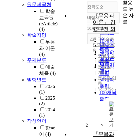
활용
원문제공처
정확도순
도 높
학술
『무용과
은 자
교육원
내림차순
정확도
료
이론』 간
(eArticle)
순
10개씩 출력
행규정 외
(4)
내림차순
인기도
학술지명
순
조회
한국예술종
10개씩
무용
합학교
무용
연도순
출력
과 이론
원
제목순
20개씩
(4)
한국예술
저자순
주제분류
출력
종합학교
발행기
예술
30개씩
무용원
관순
2024
체육
(4)
출력
무용과 이
발행연도
50개씩
론
출력
2026
Vol.9 No.-
(1)
100개씩
2025
출력
(2)
원
2024
문
(1)
보
작성언어
2
기
한국
『무용과
어
(4)