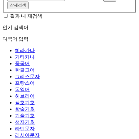
상세검색
결과 내 재검색
인기 검색어
다국어 입력
히라가나
가타카나
중국어
한글고어
그리스문자
프랑스어
독일어
히브리어
괄호기호
학술기호
기술기호
첨자기호
라틴문자
러시아문자