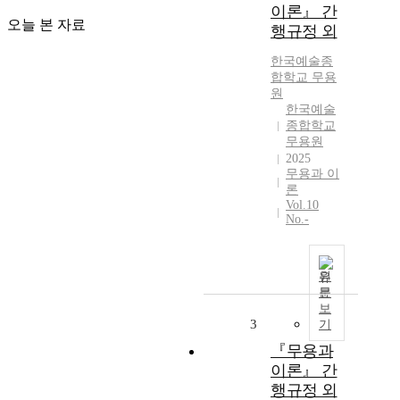
이론』 간
오늘 본 자료
행규정 외
한국예술종
합학교
무용
원
한국예술
종합학교
무용원
2025
무용과 이
론
Vol.10
No.-
원
문
보
3
기
『무용과
이론』 간
행규정 외