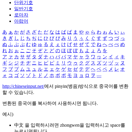
단위기호
일반기호
로마자
아랍어
あ
ぁ
か
が
さ
ざ
た
だ
な
は
ば
ぱ
ま
や
ゃ
ら
わ
ゎ
ん
い
ぃ
き
ぎ
し
じ
ち
ぢ
に
ひ
び
ぴ
み
り
う
ぅ
く
ぐ
す
ず
つ
づ
っ
ぬ
ふ
ぶ
ぷ
む
ゆ
ゅ
る
え
ぇ
け
げ
せ
ぜ
て
で
ね
へ
べ
ぺ
め
れ
お
ぉ
こ
ご
そ
ぞ
と
ど
の
ほ
ぼ
ぽ
も
よ
ょ
ろ
を
ア
ァ
カ
サ
ザ
タ
ダ
ナ
ハ
バ
パ
マ
ヤ
ャ
ラ
ワ
ヮ
ン
イ
ィ
キ
ギ
シ
ジ
チ
ヂ
ニ
ヒ
ビ
ピ
ミ
リ
ウ
ゥ
ク
グ
ス
ズ
ツ
ヅ
ッ
ヌ
フ
ブ
プ
ム
ユ
ュ
ル
エ
ェ
ケ
ゲ
セ
ゼ
テ
デ
ヘ
ベ
ペ
メ
レ
オ
ォ
コ
ゴ
ソ
ゾ
ト
ド
ノ
ホ
ボ
ポ
モ
ヨ
ョ
ロ
ヲ
―
http://chineseinput.net/
에서 pinyin(병음)방식으로 중국어를 변환
할 수 있습니다.
변환된 중국어를 복사하여 사용하시면 됩니다.
예시)
中文 을 입력하시려면
zhongwen
을 입력하시고 space를
누르시면됩니다.