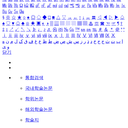
㎒
㎓
㎔
Ω
㏀
㏁
㎊
㎋
㎌
㏖
㏅
㎭
㎮
㎯
㏛
㎩
㎪
㎫
㎬
㏝
㏐
㏓
㏃
㏉
㏜
㏆
§
※
☆
★
○
●
◎
◇
◆
□
■
△
▽
→
←
↑
↓
↔
〓
◁
◀
▷
▶
♤
♠
♡
♥
♧
♣
⊙
◈
▣
◐
◑
▒
▤
▥
▨
▧
▦
▩
♨
☏
☎
☜
☞
¶
†
‡
↕
↗
↙
↖
↘
♭
♩
♪
♬
㉿
㈜
№
㏇
™
㏂
㏘
℡
＃
＆
＊
＠
ª
º
ⅰ
ⅱ
ⅲ
ⅳ
ⅴ
ⅵ
ⅶ
ⅷ
ⅸ
ⅹ
Ⅰ
Ⅱ
Ⅲ
Ⅳ
Ⅴ
Ⅵ
Ⅶ
Ⅷ
Ⅸ
Ⅹ
ا
ب
ت
ث
ج
ح
خ
د
ذ
ر
ز
س
ش
ص
ض
ط
ظ
ع
غ
ف
ق
ک
ل
م
ن
ه
و
ی
닫기
통합검색
국내학술논문
학위논문
해외학술논문
학술지