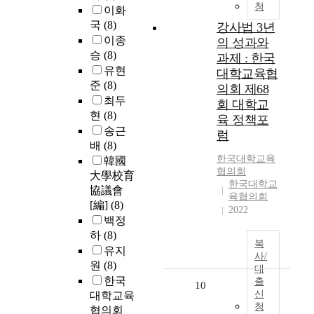
청
이화
국
(8)
강사법 3년
이종
의 성과와
승
(8)
과제 : 한국
유현
대학교육협
준
(8)
의회 제68
최두
회 대학교
현
(8)
육 정책포
송근
럼
배
(8)
한국대학교육
韓國
협의회
大學校育
한국대학교
協議會
육협의회
[編]
(8)
2022
백정
하
(8)
복
유지
사/
원
(8)
대
한국
출
10
신
대학교육
청
협의회