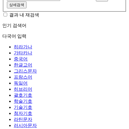
상세검색
결과 내 재검색
인기 검색어
다국어 입력
히라가나
가타카나
중국어
한글고어
그리스문자
프랑스어
독일어
히브리어
괄호기호
학술기호
기술기호
첨자기호
라틴문자
러시아문자