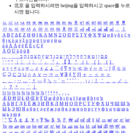
北京 을 입력하시려면
beijing
을 입력하시고 space를 누르
시면 됩니다.
ㅥ
ㅦ
ㅧ
ㅨ
ㅩ
ㅪ
ㅫ
ㅬ
ㅭ
ㅮ
ㅯ
ㅰ
ㅱ
ㅲ
ㅳ
ㅴ
ㅵ
ㅶ
ㅷ
ㅸ
ㅹ
ㅺ
ㅻ
ㅼ
ㅽ
ㅾ
ㅿ
ㆀ
ㆁ
ㆂ
ㆃ
ㆄ
ㆅ
ㆆ
ㆇ
ㆈ
ㆉ
ㆊ
ㆋ
ㆌ
ㆍ
ㆎ
Α
Β
Γ
Δ
Ε
Ζ
Η
Θ
Ι
Κ
Λ
Μ
Ν
Ξ
Ο
Π
Ρ
Σ
Τ
Υ
Φ
Χ
Ψ
Ω
α
β
γ
δ
ε
ζ
η
θ
ι
κ
λ
μ
ν
ξ
ο
π
ρ
σ
τ
υ
φ
χ
ψ
ω
á
à
Á
À
é
è
É
È
ç
Ç
ê
Ä
Ö
Ü
ä
ö
ü
ß
ְ
ֳ
ֲ
ֱ
ָ
ַ
ֵ
ֶ
ִ
ֹ
ּ
ֻ
ׂ
ׁ
ּ
ב
ה
נ
מ
צ
ת
ץ
ש
ד
ג
כ
ע
י
ח
ל
ך
ף
ק
ר
א
ט
ו
ן
ם
פ
‘
’
“
”
〔
〕
〈
〉
「
」
『
』
【
】
＂
（
）
［
］
｛
｝
±
×
÷
≠
≤
≥
∞
∴
♂
♀
∠
⊥
⌒
∂
∇
≡
≒
≪
≫
√
∽
∝
∵
∫
∬
∈
∋
⊆
⊇
⊂
⊃
∪
∩
∧
∨
￢
⇒
⇔
∀
∃
∮
∑
∏
＋
－
＜
＝
＞
、
。
·
‥
…
¨
〃
―
∥
＼
∼
´
～
ˇ
˘
˝
˚
˙
¸
˛
¡
¿
ː
！
＇
，
．
／
：
；
？
＾
＿
｀
｜
½
⅓
⅔
¼
¾
⅛
⅜
⅝
⅞
¹
²
³
⁴
ⁿ
₁
₂
₃
₄
Æ
Ð
Ħ
Ĳ
Ł
Ø
Œ
Þ
Ŧ
Ŋ
æ
đ
ð
ħ
ı
ĳ
ĸ
ŀ
ł
ø
œ
ß
þ
ŧ
ŋ
ŉ
А
Б
В
Г
Д
Е
Ё
Ж
З
И
Й
К
Л
М
Н
О
П
Р
С
Т
У
Ф
Х
Ц
Ч
Ш
Щ
Ъ
Ы
Ь
Э
Ю
Я
а
б
в
г
д
е
ё
ж
з
и
й
к
л
м
н
о
п
р
с
т
у
ф
х
ц
ч
ш
щ
ъ
ы
ь
э
ю
я
′
″
℃
Å
￠
￡
￥
¤
℉
‰
＄
％
Ｆ
￦
㎕
㎖
㎗
ℓ
㎘
㏄
㎣
㎤
㎥
㎦
㎙
㎚
㎛
㎜
㎝
㎞
㎟
㎠
㎡
㎢
㏊
㎍
㎎
㎏
㏏
㎈
㎉
㏈
㎧
㎨
㎰
㎱
㎲
㎳
㎴
㎵
㎶
㎷
㎸
㎹
㎀
㎁
㎂
㎃
㎄
㎺
㎻
㎽
㎾
㎿
㎐
㎑