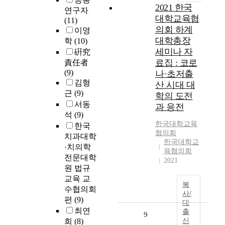
2021 한국
연구자
대학교육협
(11)
의회 하계
이영
대학총장
학
(10)
세미나 자
硏究
료집 : 코로
責任者
(9)
나·초저출
김형
산 시대 대
근
(9)
학의 도전
서동
과 응전
석
(9)
한국대학교육
한국
협의회
치과대학
한국대학교
·치의학
육협의회
전문대학
2021
원 법규
교육 교
복
수협의회
사/
편
(9)
대
최연
출
9
희
(8)
신