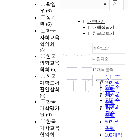
곽영
청
우
(6)
장기
내보내기
완
(6)
내책장담기
한국
한글로보기
사회교육
협의회
정확도순
(6)
한국
내림차순
정확도
의학교육
순
학회
(6)
10개씩 출력
내림차순
인기도
한국
순
조회
대학도서
10개씩
연도순
관연합회
출력
제목순
(6)
20개씩
저자순
한국
출력
발행기
대학평가
30개씩
관순
원
(6)
출력
한국
50개씩
대학교육
출력
협의회
100개씩