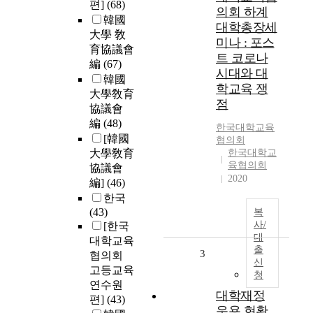
편]
(68)
의회 하계
韓國
대학총장세
大學 敎
미나 : 포스
育協議會
트 코로나
編
(67)
시대와 대
韓國
학교육 쟁
大學敎育
점
協議會
編
(48)
한국대학교육
[韓國
협의회
大學敎育
한국대학교
육협의회
協議會
2020
編]
(46)
한국
(43)
복
사/
[한국
대
대학교육
출
3
협의회
신
고등교육
청
연수원
대학재정
편]
(43)
운용 현황