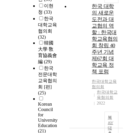
이현
한국 대학
청
(33)
의 새로운
한국
도전과 대
대학교육
교협의 역
협의회
할 : 한국대
(32)
학교육협의
韓國
회 창립 40
大學 敎
주년 기념
育協義會
제67회 대
編
(29)
학교육 정
한국
책 포럼
전문대학
교육협의
한국대학교육
회 [편]
협의회
한국대학교
(25)
육협의회
2022
Korean
Council
for
복
University
사/
Education
대
(21)