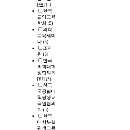
[편]
(5)
한국
교양교육
학회
(5)
의학
교육세미
나
(5)
조자
원
(5)
한국
의과대학
장협의회
[편]
(5)
한국
국공립대
학평생교
육원협의
회
(5)
한국
대학부설
평생교육