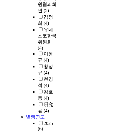
원협의회
편
(5)
김정
희
(4)
유네
스코한국
위원회
(4)
이동
규
(4)
황정
규
(4)
현경
석
(4)
김호
동
(4)
硏究
者
(4)
발행연도
2025
(6)