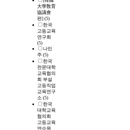
[韓國
大學敎育
協議會
편]
(5)
한국
고등교육
연구회
(5)
나민
주
(5)
한국
전문대학
교육협의
회 부설
고등직업
교육연구
소
(5)
한국
대학교육
협의회
고등교육
연수원