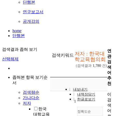
단행본
연구보고서
공개강의
home
단행본
검색결과 좁혀 보기
연
저자 : 한국대
검색키워드
관
학교육협의회
선택해제
검
(검색결과
1,780
건)
색
어
좁혀본 항목 보기순
추
서
천
내보내기
검색량순
이
내책장담기
가나다순
한글로보기
검
1
저자
색
한국
어
정확도순
대학교육