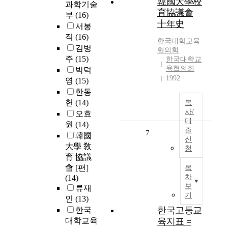
韓國大學校
과학기술
育協議會
부
(16)
十年史
서봉
직
(16)
한국대학교육
김병
협의회
주
(15)
한국대학교
육협의회
박덕
1992
영
(15)
한동
헌
(14)
복
사/
오효
대
원
(14)
출
7
韓國
신
大學 敎
청
育 協議
會 [편]
목
차
(14)
보
류재
기
인
(13)
한국고등교
한국
대학교육
육지표 =