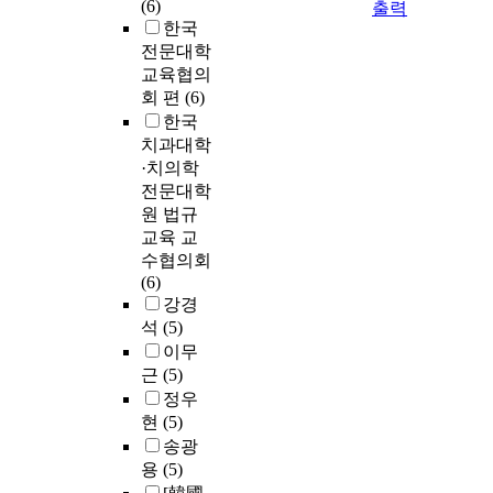
(6)
출력
한국
전문대학
교육협의
회 편
(6)
한국
치과대학
·치의학
전문대학
원 법규
교육 교
수협의회
(6)
강경
석
(5)
이무
근
(5)
정우
현
(5)
송광
용
(5)