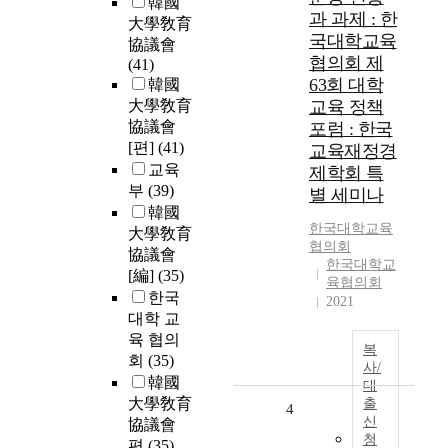
韓國
과 과제 : 한
大學敎育
국대학교육
協議會
협의회 제
(41)
63회 대학
韓國
大學敎育
교육 정책
協議會
포럼 : 한국
[편]
(41)
교육재정경
교육
제학회 특
부
(39)
별 세미나
韓國
한국대학교육
大學敎育
협의회
協議會
한국대학교
[編]
(35)
육협의회
한국
2021
대학 교
육 협의
복
회
(35)
사/
韓國
대
大學敎育
출
4
신
協議會
청
편
(35)