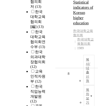
협의회
Statistical
저
(13)
indicators of
한국
Korean
대학교육
higher
협의회
education
[編]
(13)
한국대학교육
한국
협의회
대학교육
한국대학교
협의회연
육협의회
수부
(13)
1989
한국
의과대학
복
장협의회
사/
(12)
대
교육
출
8
인적자원
신
청
부
(12)
한국
목
직업능력
차
개발원
보
(12)
기
공동