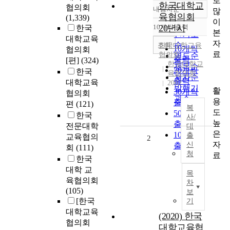
로
한국대학교
협의회
내림차순
많
정확도
육협의회
(1,339)
이
순
10개씩 출력
20년사
한국
내림차순
본
인기도
대학교육
자
순
조회
한국대학교육
10개씩
협의회
료
협의회
연도순
출력
[편]
(324)
한국대학교
제목순
20개씩
한국
육협의회
저자순
출력
대학교육
2002
발행기
활
30개씩
협의회
관순
용
출력
편
(121)
복
도
50개씩
한국
사/
높
출력
전문대학
대
은
100개씩
출
교육협의
2
자
신
출력
회
(111)
청
료
한국
대학 교
목
육협의회
차
(105)
보
[한국
기
대학교육
(2020) 한국
협의회
대학교육협