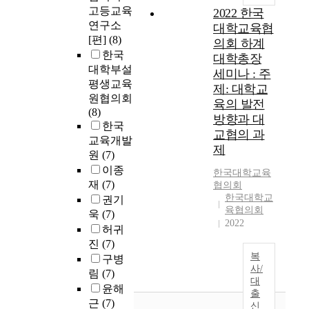
고등교육
2022 한국
연구소
대학교육협
[편]
(8)
의회 하계
한국
대학총장
대학부설
세미나 : 주
평생교육
제: 대학교
원협의회
육의 발전
(8)
방향과 대
한국
교협의 과
교육개발
제
원
(7)
이종
한국대학교육
재
(7)
협의회
한국대학교
권기
육협의회
욱
(7)
2022
허귀
진
(7)
복
구병
사/
림
(7)
대
윤해
출
근
(7)
신