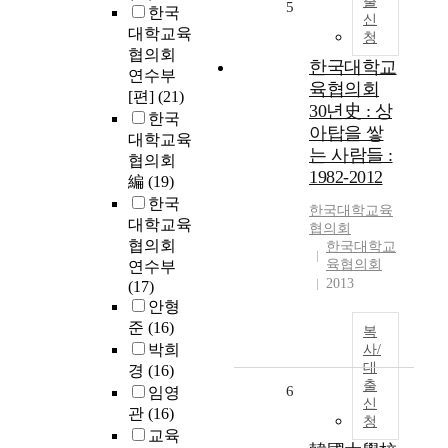
출
5
한국
신
대학교육
청
협의회
한국대학교
연수부
육협의회
[편]
(21)
30년史 : 상
한국
아탑을 쌓
대학교육
는 사람들 :
협의회
1982-2012
編
(19)
한국
한국대학교육
대학교육
협의회
협의회
한국대학교
육협의회
연수부
2013
(17)
안형
준
(16)
복
박희
사/
대
경
(16)
출
6
임영
신
관
(16)
청
교육