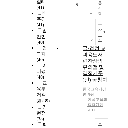
점례
출
9
(41)
신
배
청
주경
(41)
목
차
임
보
찬빈
기
(40)
연
국·검정 교
구자
과용도서
(40)
편찬상의
이
유의점 및
미경
검정기준
(40)
(안) 공청회
교
육부
한국교육과정
저작
평가원
한국교육과
권
(39)
정평가원
김
2011
현정
(38)
복
최