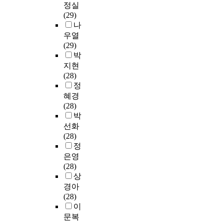
정실
(29)
나
우열
(29)
박
지현
(28)
정
혜경
(28)
박
선화
(28)
정
은영
(28)
상
경아
(28)
이
문복