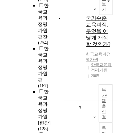
보
한
기
국교
국가수준
육과
정평
교육과정,
가원
무엇을 어
편찬
떻게 개정
(254)
할 것인가?
한
한국교육과정
국교
평가원
육과
한국교육과
정평
정평가원
가원
2005
편
(167)
복
한
사/
국교
대
육과
출
3
정평
신
가원
청
[편찬]
목
(128)