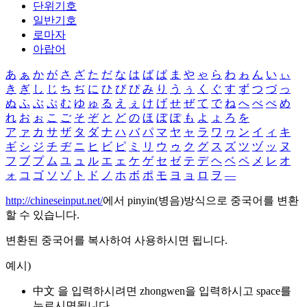
단위기호
일반기호
로마자
아랍어
あ
ぁ
か
が
さ
ざ
た
だ
な
は
ば
ぱ
ま
や
ゃ
ら
わ
ゎ
ん
い
ぃ
き
ぎ
し
じ
ち
ぢ
に
ひ
び
ぴ
み
り
う
ぅ
く
ぐ
す
ず
つ
づ
っ
ぬ
ふ
ぶ
ぷ
む
ゆ
ゅ
る
え
ぇ
け
げ
せ
ぜ
て
で
ね
へ
べ
ぺ
め
れ
お
ぉ
こ
ご
そ
ぞ
と
ど
の
ほ
ぼ
ぽ
も
よ
ょ
ろ
を
ア
ァ
カ
サ
ザ
タ
ダ
ナ
ハ
バ
パ
マ
ヤ
ャ
ラ
ワ
ヮ
ン
イ
ィ
キ
ギ
シ
ジ
チ
ヂ
ニ
ヒ
ビ
ピ
ミ
リ
ウ
ゥ
ク
グ
ス
ズ
ツ
ヅ
ッ
ヌ
フ
ブ
プ
ム
ユ
ュ
ル
エ
ェ
ケ
ゲ
セ
ゼ
テ
デ
ヘ
ベ
ペ
メ
レ
オ
ォ
コ
ゴ
ソ
ゾ
ト
ド
ノ
ホ
ボ
ポ
モ
ヨ
ョ
ロ
ヲ
―
http://chineseinput.net/
에서 pinyin(병음)방식으로 중국어를 변환
할 수 있습니다.
변환된 중국어를 복사하여 사용하시면 됩니다.
예시)
中文 을 입력하시려면
zhongwen
을 입력하시고 space를
누르시면됩니다.