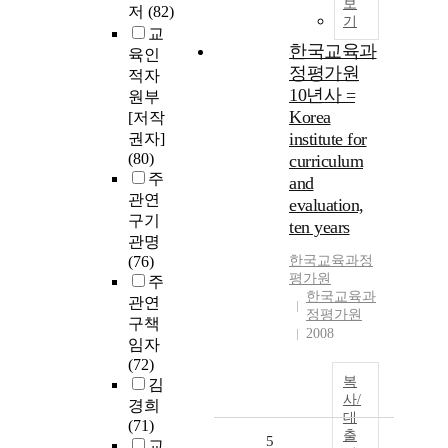
보
저
(82)
기
교
한국교육과
육인
정평가원
적자
10년사 =
원부
Korea
[저작
institute for
권자]
(80)
curriculum
주
and
관연
evaluation,
구기
ten years
관명
(76)
한국교육과정
평가원
주
한국교육과
관연
정평가원
구책
2008
임자
(72)
복
김
사/
경희
대
(71)
출
5
교