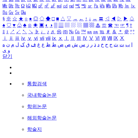
㎒
㎓
㎔
Ω
㏀
㏁
㎊
㎋
㎌
㏖
㏅
㎭
㎮
㎯
㏛
㎩
㎪
㎫
㎬
㏝
㏐
㏓
㏃
㏉
㏜
㏆
§
※
☆
★
○
●
◎
◇
◆
□
■
△
▽
→
←
↑
↓
↔
〓
◁
◀
▷
▶
♤
♠
♡
♥
♧
♣
⊙
◈
▣
◐
◑
▒
▤
▥
▨
▧
▦
▩
♨
☏
☎
☜
☞
¶
†
‡
↕
↗
↙
↖
↘
♭
♩
♪
♬
㉿
㈜
№
㏇
™
㏂
㏘
℡
＃
＆
＊
＠
ª
º
ⅰ
ⅱ
ⅲ
ⅳ
ⅴ
ⅵ
ⅶ
ⅷ
ⅸ
ⅹ
Ⅰ
Ⅱ
Ⅲ
Ⅳ
Ⅴ
Ⅵ
Ⅶ
Ⅷ
Ⅸ
Ⅹ
ا
ب
ت
ث
ج
ح
خ
د
ذ
ر
ز
س
ش
ص
ض
ط
ظ
ع
غ
ف
ق
ک
ل
م
ن
ه
و
ی
닫기
통합검색
국내학술논문
학위논문
해외학술논문
학술지