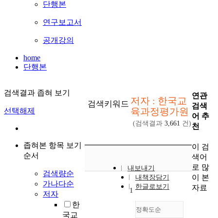
단행본
연구보고서
공개강의
home
단행본
검색결과 좁혀 보기
연관
저자 : 한국교
검색키워드
검색
육과정평가원
선택해제
어 추
(검색결과
3,661
건)
천
좁혀본 항목 보기
이 검
순서
색어
로 많
내보내기
검색량순
이 본
내책장담기
가나다순
한글로보기
자료
1
저자
한
정확도순
국교