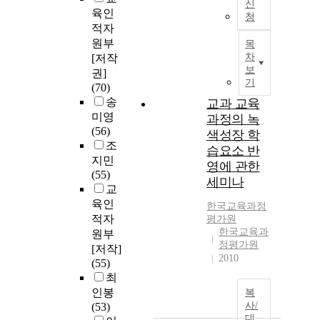
신
육인
청
적자
원부
목
차
[저작
보
권]
기
(70)
송
교과 교육
미영
과정의 녹
(56)
색성장 학
조
습요소 반
지민
영에 관한
(55)
세미나
교
육인
한국교육과정
적자
평가원
한국교육과
원부
정평가원
[저작]
2010
(55)
최
인봉
복
사/
(53)
대