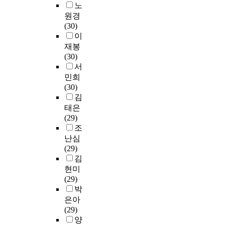
노
원경
(30)
이
재봉
(30)
서
민희
(30)
김
태은
(29)
조
난심
(29)
김
현미
(29)
박
은아
(29)
양