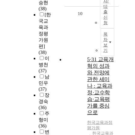
사/
승현
대
(38)
출
10
[한
신
국교
청
육과
정평
목
가원
차
보
편]
기
(38)
이
5·31 교육개
병천
혁의 성과
(37)
와 전망에
남
관한 세미
민우
나 : 교육과
(37)
정·교수학
장
습·교육평
경숙
가를 중심
(36)
으로
주
형미
한국교육과정
(36)
평가원
변
한국교육과