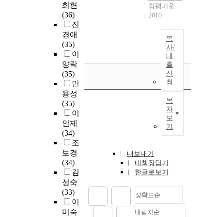
희현
정평가원
(36)
2010
진
경애
복
(35)
사/
이
대
양락
출
(35)
신
청
민
용성
목
(35)
차
이
보
인제
기
(34)
조
보경
내보내기
(34)
내책장담기
김
한글로보기
성숙
(33)
정확도순
이
미숙
내림차순
정확도