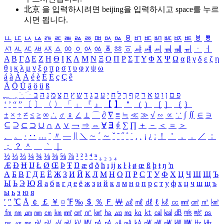
北京 을 입력하시려면
beijing
을 입력하시고 space를 누르
시면 됩니다.
ㅥ
ㅦ
ㅧ
ㅨ
ㅩ
ㅪ
ㅫ
ㅬ
ㅭ
ㅮ
ㅯ
ㅰ
ㅱ
ㅲ
ㅳ
ㅴ
ㅵ
ㅶ
ㅷ
ㅸ
ㅹ
ㅺ
ㅻ
ㅼ
ㅽ
ㅾ
ㅿ
ㆀ
ㆁ
ㆂ
ㆃ
ㆄ
ㆅ
ㆆ
ㆇ
ㆈ
ㆉ
ㆊ
ㆋ
ㆌ
ㆍ
ㆎ
Α
Β
Γ
Δ
Ε
Ζ
Η
Θ
Ι
Κ
Λ
Μ
Ν
Ξ
Ο
Π
Ρ
Σ
Τ
Υ
Φ
Χ
Ψ
Ω
α
β
γ
δ
ε
ζ
η
θ
ι
κ
λ
μ
ν
ξ
ο
π
ρ
σ
τ
υ
φ
χ
ψ
ω
á
à
Á
À
é
è
É
È
ç
Ç
ê
Ä
Ö
Ü
ä
ö
ü
ß
ְ
ֳ
ֲ
ֱ
ָ
ַ
ֵ
ֶ
ִ
ֹ
ּ
ֻ
ׂ
ׁ
ּ
ב
ה
נ
מ
צ
ת
ץ
ש
ד
ג
כ
ע
י
ח
ל
ך
ף
ק
ר
א
ט
ו
ן
ם
פ
‘
’
“
”
〔
〕
〈
〉
「
」
『
』
【
】
＂
（
）
［
］
｛
｝
±
×
÷
≠
≤
≥
∞
∴
♂
♀
∠
⊥
⌒
∂
∇
≡
≒
≪
≫
√
∽
∝
∵
∫
∬
∈
∋
⊆
⊇
⊂
⊃
∪
∩
∧
∨
￢
⇒
⇔
∀
∃
∮
∑
∏
＋
－
＜
＝
＞
、
。
·
‥
…
¨
〃
―
∥
＼
∼
´
～
ˇ
˘
˝
˚
˙
¸
˛
¡
¿
ː
！
＇
，
．
／
：
；
？
＾
＿
｀
｜
½
⅓
⅔
¼
¾
⅛
⅜
⅝
⅞
¹
²
³
⁴
ⁿ
₁
₂
₃
₄
Æ
Ð
Ħ
Ĳ
Ł
Ø
Œ
Þ
Ŧ
Ŋ
æ
đ
ð
ħ
ı
ĳ
ĸ
ŀ
ł
ø
œ
ß
þ
ŧ
ŋ
ŉ
А
Б
В
Г
Д
Е
Ё
Ж
З
И
Й
К
Л
М
Н
О
П
Р
С
Т
У
Ф
Х
Ц
Ч
Ш
Щ
Ъ
Ы
Ь
Э
Ю
Я
а
б
в
г
д
е
ё
ж
з
и
й
к
л
м
н
о
п
р
с
т
у
ф
х
ц
ч
ш
щ
ъ
ы
ь
э
ю
я
′
″
℃
Å
￠
￡
￥
¤
℉
‰
＄
％
Ｆ
￦
㎕
㎖
㎗
ℓ
㎘
㏄
㎣
㎤
㎥
㎦
㎙
㎚
㎛
㎜
㎝
㎞
㎟
㎠
㎡
㎢
㏊
㎍
㎎
㎏
㏏
㎈
㎉
㏈
㎧
㎨
㎰
㎱
㎲
㎳
㎴
㎵
㎶
㎷
㎸
㎹
㎀
㎁
㎂
㎃
㎄
㎺
㎻
㎽
㎾
㎿
㎐
㎑