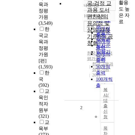
활용
국·검정 교
육과
내림차순
정확도
도 높
과용 도서
정평
순
은 자
10개씩 출력
편찬상의
가원
내림차순
인기도
료
유의점 및
(3,549)
순
조회
10개씩
한
심의·검정
연도순
출력
국교
기준(안) 공
제목순
20개씩
육과
청회
저자순
출력
정평
발행기
한국교육과정
30개씩
가원
관순
평가원
출력
[편]
한국교육과
50개씩
(1,593)
정평가원
한
출력
2011
국
100개씩
(592)
출력
복
교
사/
육인
대
적자
출
2
원부
신
(321)
청
교
육부
목
차
(273)