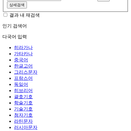
상세검색
결과 내 재검색
인기 검색어
다국어 입력
히라가나
가타카나
중국어
한글고어
그리스문자
프랑스어
독일어
히브리어
괄호기호
학술기호
기술기호
첨자기호
라틴문자
러시아문자