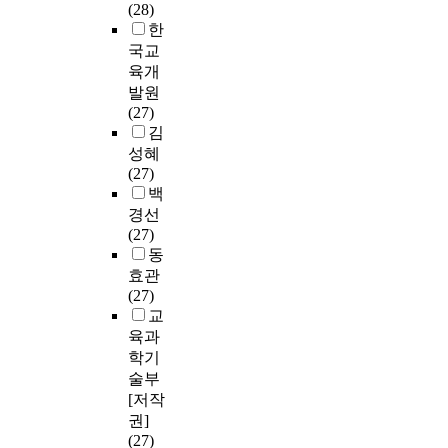
(28)
한
국교
육개
발원
(27)
김
성혜
(27)
백
경선
(27)
동
효관
(27)
교
육과
학기
술부
[저작
권]
(27)