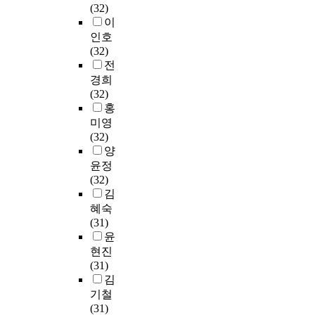
(32)
이
인호
(32)
전
경희
(32)
홍
미영
(32)
양
윤정
(32)
김
혜숙
(31)
윤
현진
(31)
김
기철
(31)