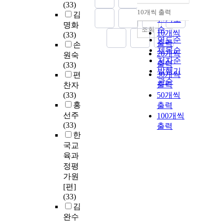
(33)
순
10개씩 출력
김
내림차순
인기도
명화
순
조회
10개씩
(33)
연도순
출력
손
제목순
20개씩
원숙
저자순
출력
(33)
발행기
30개씩
편
관순
출력
찬자
(33)
50개씩
홍
출력
선주
100개씩
(33)
출력
한
국교
육과
정평
가원
[편]
(33)
김
완수