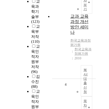
차
교
보
육과
기
학기
교과 교육
술부
과정 개선
(123)
교
방안 세미
육부
나
저작
한국교육과정
(110)
평가원
교
한국교육과
육인
정평가원
적자
2010
원부
저작
복
(96)
사/
김
대
수진
출
4
(88)
신
교
청
육인
목
적자
차
원부