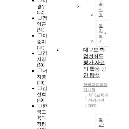
이
출
6
광우
신
(52)
청
정
영근
목
(51)
차
이
보
승미
기
(51)
대규모 학
김
업성취도
지영
평가 자료
(50)
의 활용 방
서
안 탐색
지영
(50)
한국교육과정
김
평가원
선희
한국교육과
(49)
정평가원
한
2009
국교
육과
복
정평
사/