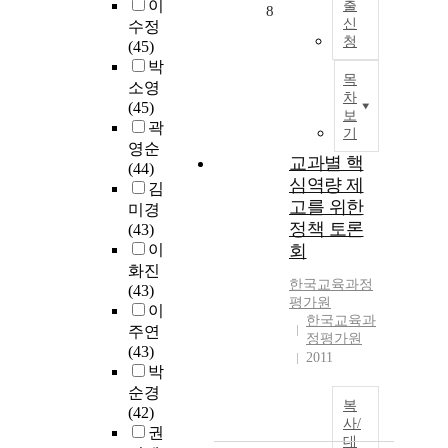
이
출
8
신
수정
청
(45)
박
목
소영
차
(45)
보
곽
기
영순
교과별 핵
(44)
심역량 제
김
고를 위한
미경
정책 토론
(43)
이
회
화진
한국교육과정
(43)
평가원
이
한국교육과
주연
정평가원
(43)
2011
박
순경
복
(42)
사/
권
대