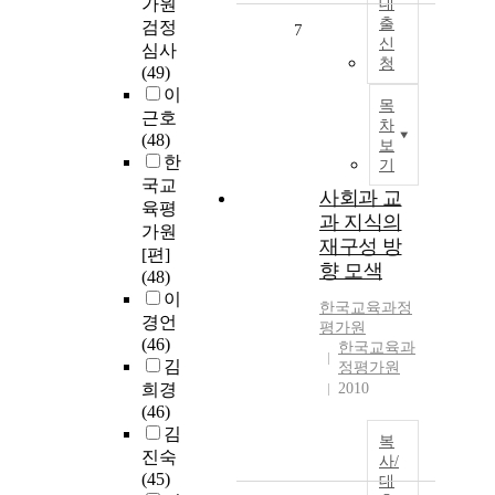
가원
대
출
검정
7
신
심사
청
(49)
이
목
근호
차
(48)
보
한
기
국교
사회과 교
육평
과 지식의
가원
재구성 방
[편]
향 모색
(48)
이
한국교육과정
경언
평가원
(46)
한국교육과
김
정평가원
희경
2010
(46)
김
복
진숙
사/
(45)
대