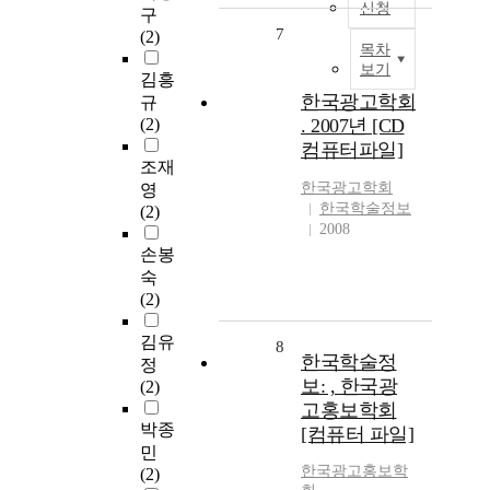
신청
구
7
(2)
목차
보기
김흥
한국광고학회
규
(2)
. 2007년 [CD
컴퓨터파일]
조재
한국광고학회
영
한국학술정보
(2)
2008
손봉
숙
(2)
김유
8
한국학술정
정
보: , 한국광
(2)
고홍보학회
박종
[컴퓨터 파일]
민
한국광고
홍보
학
(2)