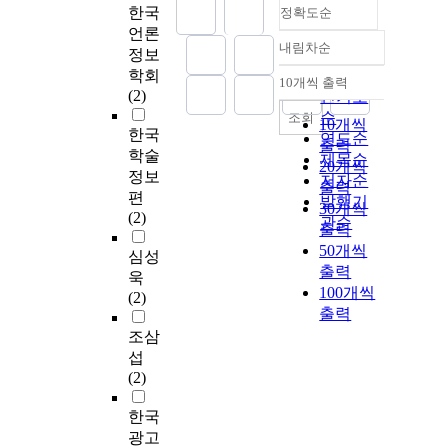
한국
정확도순
언론
내림차순
정보
정확도
학회
순
10개씩 출력
내림차순
(2)
인기도
순
조회
10개씩
한국
연도순
출력
학술
제목순
20개씩
정보
저자순
출력
편
발행기
30개씩
(2)
관순
출력
50개씩
심성
출력
욱
100개씩
(2)
출력
조삼
섭
(2)
한국
광고