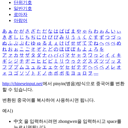
단위기호
일반기호
로마자
아랍어
あ
ぁ
か
が
さ
ざ
た
だ
な
は
ば
ぱ
ま
や
ゃ
ら
わ
ゎ
ん
い
ぃ
き
ぎ
し
じ
ち
ぢ
に
ひ
び
ぴ
み
り
う
ぅ
く
ぐ
す
ず
つ
づ
っ
ぬ
ふ
ぶ
ぷ
む
ゆ
ゅ
る
え
ぇ
け
げ
せ
ぜ
て
で
ね
へ
べ
ぺ
め
れ
お
ぉ
こ
ご
そ
ぞ
と
ど
の
ほ
ぼ
ぽ
も
よ
ょ
ろ
を
ア
ァ
カ
サ
ザ
タ
ダ
ナ
ハ
バ
パ
マ
ヤ
ャ
ラ
ワ
ヮ
ン
イ
ィ
キ
ギ
シ
ジ
チ
ヂ
ニ
ヒ
ビ
ピ
ミ
リ
ウ
ゥ
ク
グ
ス
ズ
ツ
ヅ
ッ
ヌ
フ
ブ
プ
ム
ユ
ュ
ル
エ
ェ
ケ
ゲ
セ
ゼ
テ
デ
ヘ
ベ
ペ
メ
レ
オ
ォ
コ
ゴ
ソ
ゾ
ト
ド
ノ
ホ
ボ
ポ
モ
ヨ
ョ
ロ
ヲ
―
http://chineseinput.net/
에서 pinyin(병음)방식으로 중국어를 변환
할 수 있습니다.
변환된 중국어를 복사하여 사용하시면 됩니다.
예시)
中文 을 입력하시려면
zhongwen
을 입력하시고 space를
누르시면됩니다.