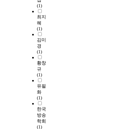
(1)
최지
혜
(1)
김미
경
(1)
황창
규
(1)
유필
화
(1)
한국
방송
학회
(1)