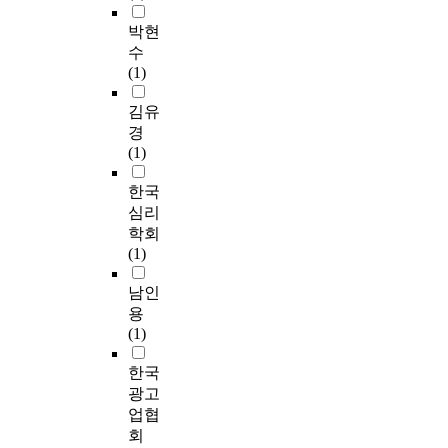
박현
수
(1)
김유
경
(1)
한국
심리
학회
(1)
남인
용
(1)
한국
광고
업협
회