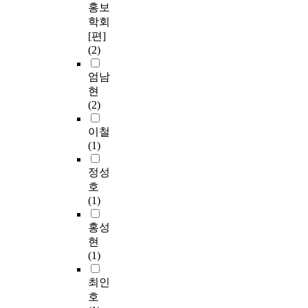
홍보
학회
[편]
(2)
엄남
현
(2)
이철
(1)
정성
호
(1)
홍성
현
(1)
최인
호