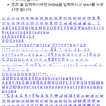
北京 을 입력하시려면
beijing
을 입력하시고 space를 누르
시면 됩니다.
ㅥ
ㅦ
ㅧ
ㅨ
ㅩ
ㅪ
ㅫ
ㅬ
ㅭ
ㅮ
ㅯ
ㅰ
ㅱ
ㅲ
ㅳ
ㅴ
ㅵ
ㅶ
ㅷ
ㅸ
ㅹ
ㅺ
ㅻ
ㅼ
ㅽ
ㅾ
ㅿ
ㆀ
ㆁ
ㆂ
ㆃ
ㆄ
ㆅ
ㆆ
ㆇ
ㆈ
ㆉ
ㆊ
ㆋ
ㆌ
ㆍ
ㆎ
Α
Β
Γ
Δ
Ε
Ζ
Η
Θ
Ι
Κ
Λ
Μ
Ν
Ξ
Ο
Π
Ρ
Σ
Τ
Υ
Φ
Χ
Ψ
Ω
α
β
γ
δ
ε
ζ
η
θ
ι
κ
λ
μ
ν
ξ
ο
π
ρ
σ
τ
υ
φ
χ
ψ
ω
á
à
Á
À
é
è
É
È
ç
Ç
ê
Ä
Ö
Ü
ä
ö
ü
ß
ְ
ֳ
ֲ
ֱ
ָ
ַ
ֵ
ֶ
ִ
ֹ
ּ
ֻ
ׂ
ׁ
ּ
ב
ה
נ
מ
צ
ת
ץ
ש
ד
ג
כ
ע
י
ח
ל
ך
ף
ק
ר
א
ט
ו
ן
ם
פ
‘
’
“
”
〔
〕
〈
〉
「
」
『
』
【
】
＂
（
）
［
］
｛
｝
±
×
÷
≠
≤
≥
∞
∴
♂
♀
∠
⊥
⌒
∂
∇
≡
≒
≪
≫
√
∽
∝
∵
∫
∬
∈
∋
⊆
⊇
⊂
⊃
∪
∩
∧
∨
￢
⇒
⇔
∀
∃
∮
∑
∏
＋
－
＜
＝
＞
、
。
·
‥
…
¨
〃
―
∥
＼
∼
´
～
ˇ
˘
˝
˚
˙
¸
˛
¡
¿
ː
！
＇
，
．
／
：
；
？
＾
＿
｀
｜
½
⅓
⅔
¼
¾
⅛
⅜
⅝
⅞
¹
²
³
⁴
ⁿ
₁
₂
₃
₄
Æ
Ð
Ħ
Ĳ
Ł
Ø
Œ
Þ
Ŧ
Ŋ
æ
đ
ð
ħ
ı
ĳ
ĸ
ŀ
ł
ø
œ
ß
þ
ŧ
ŋ
ŉ
А
Б
В
Г
Д
Е
Ё
Ж
З
И
Й
К
Л
М
Н
О
П
Р
С
Т
У
Ф
Х
Ц
Ч
Ш
Щ
Ъ
Ы
Ь
Э
Ю
Я
а
б
в
г
д
е
ё
ж
з
и
й
к
л
м
н
о
п
р
с
т
у
ф
х
ц
ч
ш
щ
ъ
ы
ь
э
ю
я
′
″
℃
Å
￠
￡
￥
¤
℉
‰
＄
％
Ｆ
￦
㎕
㎖
㎗
ℓ
㎘
㏄
㎣
㎤
㎥
㎦
㎙
㎚
㎛
㎜
㎝
㎞
㎟
㎠
㎡
㎢
㏊
㎍
㎎
㎏
㏏
㎈
㎉
㏈
㎧
㎨
㎰
㎱
㎲
㎳
㎴
㎵
㎶
㎷
㎸
㎹
㎀
㎁
㎂
㎃
㎄
㎺
㎻
㎽
㎾
㎿
㎐
㎑