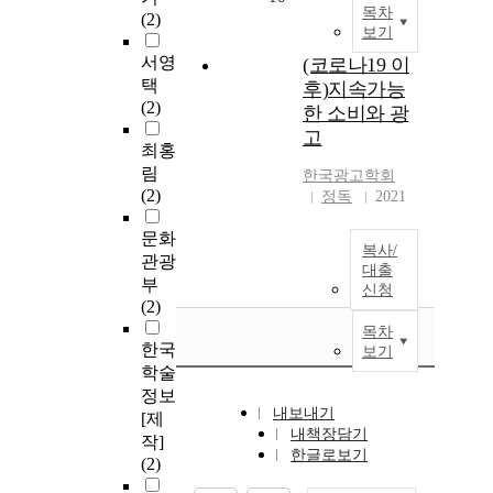
목차
(2)
보기
서영
(코로나19 이
택
후)지속가능
(2)
한 소비와 광
고
최홍
림
한국광고학회
(2)
정독
2021
문화
복사/
관광
대출
부
신청
(2)
목차
한국
보기
학술
정보
내보내기
[제
내책장담기
작]
한글로보기
(2)