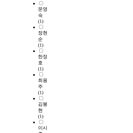
문영
숙
(1)
정현
순
(1)
한정
호
(1)
최용
주
(1)
김봉
현
(1)
이시