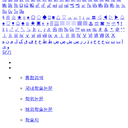
㎒
㎓
㎔
Ω
㏀
㏁
㎊
㎋
㎌
㏖
㏅
㎭
㎮
㎯
㏛
㎩
㎪
㎫
㎬
㏝
㏐
㏓
㏃
㏉
㏜
㏆
§
※
☆
★
○
●
◎
◇
◆
□
■
△
▽
→
←
↑
↓
↔
〓
◁
◀
▷
▶
♤
♠
♡
♥
♧
♣
⊙
◈
▣
◐
◑
▒
▤
▥
▨
▧
▦
▩
♨
☏
☎
☜
☞
¶
†
‡
↕
↗
↙
↖
↘
♭
♩
♪
♬
㉿
㈜
№
㏇
™
㏂
㏘
℡
＃
＆
＊
＠
ª
º
ⅰ
ⅱ
ⅲ
ⅳ
ⅴ
ⅵ
ⅶ
ⅷ
ⅸ
ⅹ
Ⅰ
Ⅱ
Ⅲ
Ⅳ
Ⅴ
Ⅵ
Ⅶ
Ⅷ
Ⅸ
Ⅹ
ا
ب
ت
ث
ج
ح
خ
د
ذ
ر
ز
س
ش
ص
ض
ط
ظ
ع
غ
ف
ق
ک
ل
م
ن
ه
و
ی
닫기
통합검색
국내학술논문
학위논문
해외학술논문
학술지