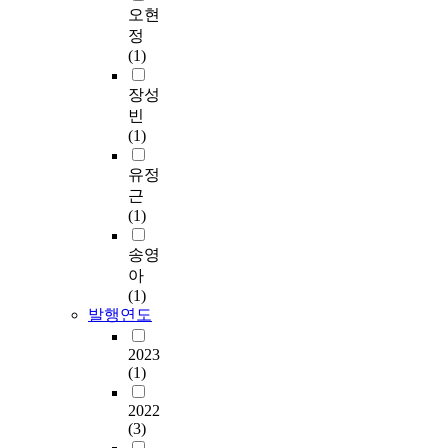
오현
정
(1)
장성
빈
(1)
유정
근
(1)
송영
아
(1)
발행연도
2023
(1)
2022
(3)