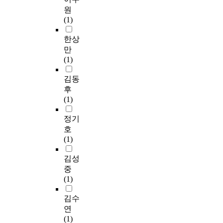
원
(1)
한상
만
(1)
김동
후
(1)
정기
호
(1)
김성
중
(1)
김수
연
(1)