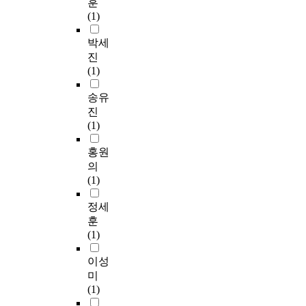
훈
(1)
박세
진
(1)
송유
진
(1)
홍원
의
(1)
정세
훈
(1)
이성
미
(1)