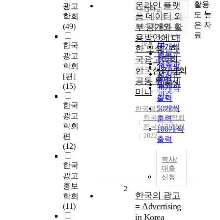
활용
온라인 플랫
광고
내림차순
정확도
도 높
폼 데이터 외
학회
순
은 자
(49)
부 공개와 활
10개씩 출력
내림차순
인기도
료
용방안에 대
순
조회
한국
10개씩
한 모색 : 한
연도순
광고
출력
국광고학회-
제목순
학회
20개씩
한국심리학회
저자순
[편]
출력
공동 특별세
발행기
(15)
30개씩
미나
관순
출력
한국
50개씩
한국광고학회
광고
한국광고학회
출력
학회
한국심리학회
100개씩
편
2022
출력
(12)
복사/
한국
대출
광고
신청
홍보
2
한국의 광고
학회
= Advertising
(11)
in Korea