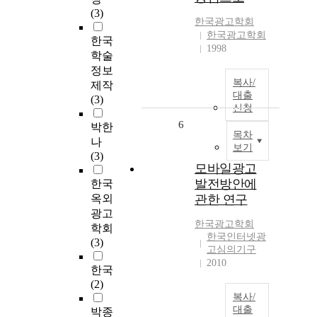
(3)
한국광고학회
한국광고학회
한국
1998
학술
정보
복사/
제작
대출
(3)
신청
6
박한
목차
나
보기
(3)
모바일광고
발전방안에
한국
옥외
관한 연구
광고
한국광고학회
학회
한국인터넷광
(3)
고심의기구
2010
한국
(2)
복사/
대출
박종