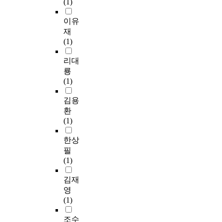
(1)
이유
재
(1)
리대
룡
(1)
김용
환
(1)
한상
필
(1)
김재
영
(1)
조수