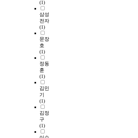
(1)
삼성
전자
(1)
문장
호
(1)
정동
훈
(1)
김민
기
(1)
김정
구
(1)
이수