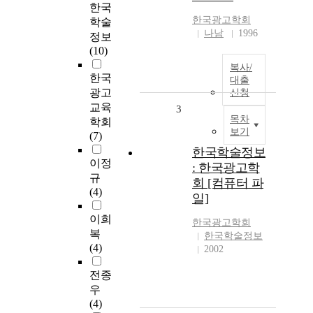
한국
한국광고학회
학술
나남
1996
정보
(10)
복사/
한국
대출
광고
신청
교육
3
목차
학회
보기
(7)
한국학술정보
이정
: 한국광고학
규
회 [컴퓨터 파
(4)
일]
이희
한국광고학회
복
한국학술정보
(4)
2002
전종
우
(4)