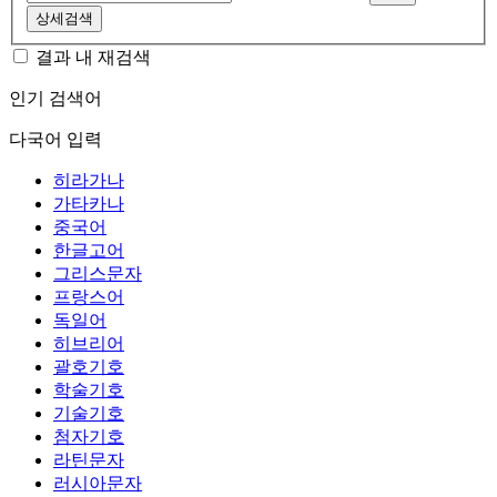
상세검색
결과 내 재검색
인기 검색어
다국어 입력
히라가나
가타카나
중국어
한글고어
그리스문자
프랑스어
독일어
히브리어
괄호기호
학술기호
기술기호
첨자기호
라틴문자
러시아문자