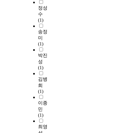
정성
수
(1)
송정
미
(1)
박진
성
(1)
김병
희
(1)
이종
민
(1)
최영
섭