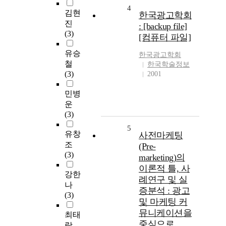
4
김현
한국광고학회
진
: [backup file]
(3)
[컴퓨터 파일]
유승
한국광고학회
철
한국학술정보
(3)
2001
민병
운
(3)
5
유창
사전마케팅
조
(Pre-
(3)
marketing)의
이론적 틀, 사
강한
례연구 및 실
나
증분석 : 광고
(3)
및 마케팅 커
뮤니케이션을
최태
중심으로
랑