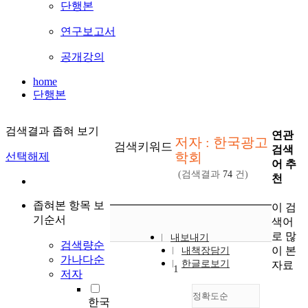
단행본
연구보고서
공개강의
home
단행본
검색결과 좁혀 보기
연관
저자 : 한국광고
검색키워드
검색
학회
선택해제
어 추
(검색결과
74
건)
천
좁혀본 항목 보
이 검
기순서
색어
로 많
내보내기
검색량순
이 본
내책장담기
가나다순
한글로보기
자료
1
저자
정확도순
한국