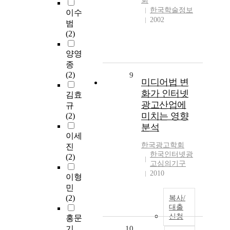
회
한국학술정보
이수
2002
범
(2)
양영
종
(2)
9
미디어법 변
화가 인터넷
김효
광고산업에
규
미치는 영향
(2)
분석
이세
한국광고학회
진
한국인터넷광
(2)
고심의기구
2010
이형
민
(2)
복사/
대출
신청
홍문
기
10