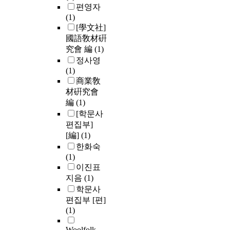
편영자
(1)
[學文社]
國語敎材硏
究會 編
(1)
정사영
(1)
商業敎
材硏究會
編
(1)
[학문사
편집부]
[編]
(1)
한화숙
(1)
이진표
지음
(1)
학문사
편집부 [편]
(1)
Woolfolk,