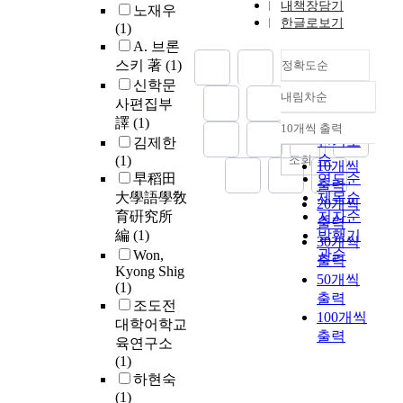
내책장담기
노재우
한글로보기
(1)
A. 브론
스키 著
(1)
정확도순
신학문
내림차순
정확도
사편집부
순
譯
(1)
10개씩 출력
내림차순
인기도
김제한
순
조회
(1)
10개씩
早稻田
연도순
출력
大學語學敎
제목순
20개씩
育硏究所
저자순
출력
編
(1)
발행기
30개씩
관순
Won,
출력
Kyong Shig
50개씩
(1)
출력
조도전
100개씩
대학어학교
출력
육연구소
(1)
하현숙
(1)