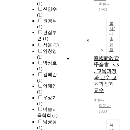
(1)
학문사
신영수
1980
(1)
원경식
복
(1)
사/
편집부
대
편
(1)
출
9
서울
(1)
신
청
임창영
(1)
韓國新敎育
박상호
學全書 . v.5
(1)
, 교육과정
김혜란
과 교수 교
(1)
육과정과
양혜영
교수
(1)
우상기
학문사
(1)
학문사
미술교
1980
육학회
(1)
남궁용
복
(1)