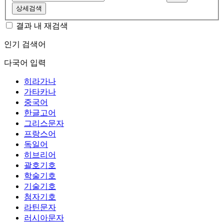
상세검색
결과 내 재검색
인기 검색어
다국어 입력
히라가나
가타카나
중국어
한글고어
그리스문자
프랑스어
독일어
히브리어
괄호기호
학술기호
기술기호
첨자기호
라틴문자
러시아문자