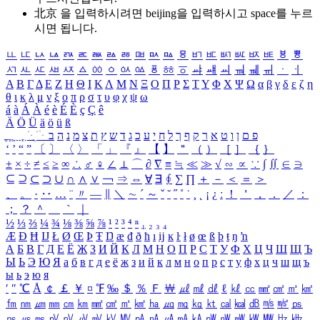
北京 을 입력하시려면
beijing
을 입력하시고 space를 누르
시면 됩니다.
ㅥ
ㅦ
ㅧ
ㅨ
ㅩ
ㅪ
ㅫ
ㅬ
ㅭ
ㅮ
ㅯ
ㅰ
ㅱ
ㅲ
ㅳ
ㅴ
ㅵ
ㅶ
ㅷ
ㅸ
ㅹ
ㅺ
ㅻ
ㅼ
ㅽ
ㅾ
ㅿ
ㆀ
ㆁ
ㆂ
ㆃ
ㆄ
ㆅ
ㆆ
ㆇ
ㆈ
ㆉ
ㆊ
ㆋ
ㆌ
ㆍ
ㆎ
Α
Β
Γ
Δ
Ε
Ζ
Η
Θ
Ι
Κ
Λ
Μ
Ν
Ξ
Ο
Π
Ρ
Σ
Τ
Υ
Φ
Χ
Ψ
Ω
α
β
γ
δ
ε
ζ
η
θ
ι
κ
λ
μ
ν
ξ
ο
π
ρ
σ
τ
υ
φ
χ
ψ
ω
á
à
Á
À
é
è
É
È
ç
Ç
ê
Ä
Ö
Ü
ä
ö
ü
ß
ְ
ֳ
ֲ
ֱ
ָ
ַ
ֵ
ֶ
ִ
ֹ
ּ
ֻ
ׂ
ׁ
ּ
ב
ה
נ
מ
צ
ת
ץ
ש
ד
ג
כ
ע
י
ח
ל
ך
ף
ק
ר
א
ט
ו
ן
ם
פ
‘
’
“
”
〔
〕
〈
〉
「
」
『
』
【
】
＂
（
）
［
］
｛
｝
±
×
÷
≠
≤
≥
∞
∴
♂
♀
∠
⊥
⌒
∂
∇
≡
≒
≪
≫
√
∽
∝
∵
∫
∬
∈
∋
⊆
⊇
⊂
⊃
∪
∩
∧
∨
￢
⇒
⇔
∀
∃
∮
∑
∏
＋
－
＜
＝
＞
、
。
·
‥
…
¨
〃
―
∥
＼
∼
´
～
ˇ
˘
˝
˚
˙
¸
˛
¡
¿
ː
！
＇
，
．
／
：
；
？
＾
＿
｀
｜
½
⅓
⅔
¼
¾
⅛
⅜
⅝
⅞
¹
²
³
⁴
ⁿ
₁
₂
₃
₄
Æ
Ð
Ħ
Ĳ
Ł
Ø
Œ
Þ
Ŧ
Ŋ
æ
đ
ð
ħ
ı
ĳ
ĸ
ŀ
ł
ø
œ
ß
þ
ŧ
ŋ
ŉ
А
Б
В
Г
Д
Е
Ё
Ж
З
И
Й
К
Л
М
Н
О
П
Р
С
Т
У
Ф
Х
Ц
Ч
Ш
Щ
Ъ
Ы
Ь
Э
Ю
Я
а
б
в
г
д
е
ё
ж
з
и
й
к
л
м
н
о
п
р
с
т
у
ф
х
ц
ч
ш
щ
ъ
ы
ь
э
ю
я
′
″
℃
Å
￠
￡
￥
¤
℉
‰
＄
％
Ｆ
￦
㎕
㎖
㎗
ℓ
㎘
㏄
㎣
㎤
㎥
㎦
㎙
㎚
㎛
㎜
㎝
㎞
㎟
㎠
㎡
㎢
㏊
㎍
㎎
㎏
㏏
㎈
㎉
㏈
㎧
㎨
㎰
㎱
㎲
㎳
㎴
㎵
㎶
㎷
㎸
㎹
㎀
㎁
㎂
㎃
㎄
㎺
㎻
㎽
㎾
㎿
㎐
㎑