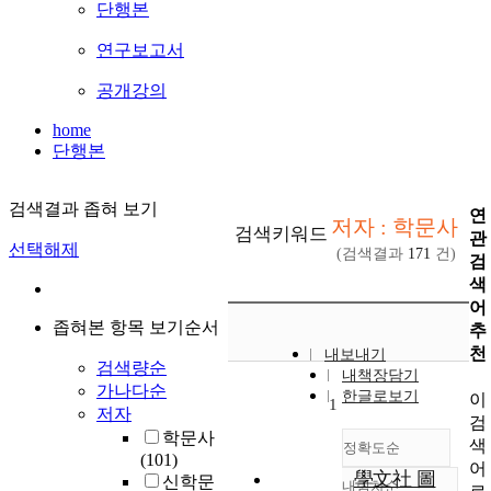
단행본
연구보고서
공개강의
home
단행본
검색결과 좁혀 보기
연
저자 : 학문사
검색키워드
관
선택해제
(검색결과
171
건)
검
색
어
좁혀본 항목 보기순서
추
천
내보내기
검색량순
내책장담기
가나다순
한글로보기
이
1
저자
검
학문사
색
정확도순
(101)
어
學文社 圖
신학문
내림차순