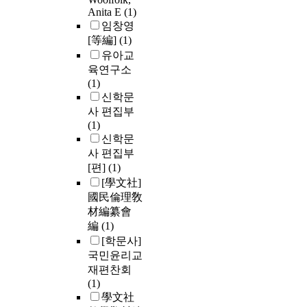
Anita E
(1)
임창영
[等編]
(1)
유아교
육연구소
(1)
신학문
사 편집부
(1)
신학문
사 편집부
[편]
(1)
[學文社]
國民倫理敎
材編纂會
編
(1)
[학문사]
국민윤리교
재편찬회
(1)
學文社