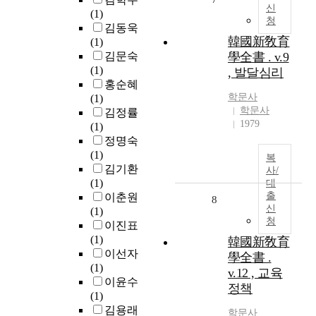
신
(1)
청
김동욱
韓國新敎育
(1)
김문숙
學全書 . v.9
(1)
, 발달심리
홍순혜
학문사
(1)
학문사
김정률
1979
(1)
정명숙
(1)
복
김기환
사/
(1)
대
출
이춘원
8
신
(1)
청
이진표
(1)
韓國新敎育
이선자
學全書 .
(1)
v.12 , 교육
이윤수
정책
(1)
김용래
학문사