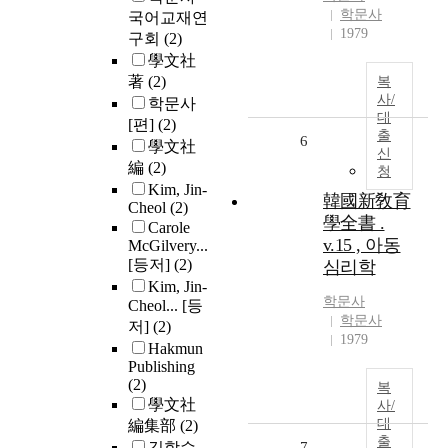
학문사
국어교재연
1979
구회
(2)
學文社
著
(2)
복
사/
학문사
대
[편]
(2)
출
6
學文社
신
編
(2)
청
Kim, Jin-
韓國新敎育
Cheol
(2)
學全書 .
Carole
v.15 , 아동
McGilvery...
[등저]
(2)
심리학
Kim, Jin-
학문사
Cheol... [등
학문사
저]
(2)
1979
Hakmun
Publishing
(2)
복
學文社
사/
대
編集部
(2)
출
김학수
7