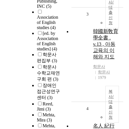
Publishing,
사/
INC
(5)
대
출
3
Association
신
of English
청
studies
(4)
韓國新敎育
[ed. by
學全書 .
Association
of English
v.13 , 아동
studies]
(4)
교육의 이
학문사
해와 지도
편집부
(3)
학문사
학문사
학문사
수학교재연
1979
구회 편
(3)
장애인
접근성연구
복
사/
센터
(3)
대
Reed,
출
4
Jimi
(3)
신
Mehta,
청
Mira
(3)
名人 紀行
Mehta,