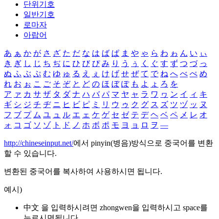
단위기호
일반기호
로마자
아랍어
あ
ぁ
か
が
さ
ざ
た
だ
な
は
ば
ぱ
ま
や
ゃ
ら
わ
ゎ
ん
い
ぃ
き
ぎ
し
じ
ち
ぢ
に
ひ
び
ぴ
み
り
う
ぅ
く
ぐ
す
ず
つ
づ
っ
ぬ
ふ
ぶ
ぷ
む
ゆ
ゅ
る
え
ぇ
け
げ
せ
ぜ
て
で
ね
へ
べ
ぺ
め
れ
お
ぉ
こ
ご
そ
ぞ
と
ど
の
ほ
ぼ
ぽ
も
よ
ょ
ろ
を
ア
ァ
カ
サ
ザ
タ
ダ
ナ
ハ
バ
パ
マ
ヤ
ャ
ラ
ワ
ヮ
ン
イ
ィ
キ
ギ
シ
ジ
チ
ヂ
ニ
ヒ
ビ
ピ
ミ
リ
ウ
ゥ
ク
グ
ス
ズ
ツ
ヅ
ッ
ヌ
フ
ブ
プ
ム
ユ
ュ
ル
エ
ェ
ケ
ゲ
セ
ゼ
テ
デ
ヘ
ベ
ペ
メ
レ
オ
ォ
コ
ゴ
ソ
ゾ
ト
ド
ノ
ホ
ボ
ポ
モ
ヨ
ョ
ロ
ヲ
―
http://chineseinput.net/
에서 pinyin(병음)방식으로 중국어를 변환
할 수 있습니다.
변환된 중국어를 복사하여 사용하시면 됩니다.
예시)
中文 을 입력하시려면
zhongwen
을 입력하시고 space를
누르시면됩니다.