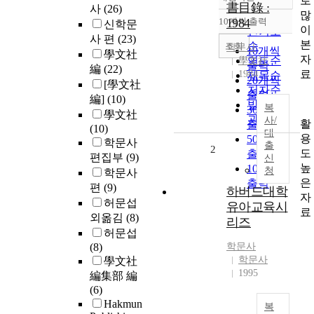
로
정확도
書目錄 :
사
(26)
많
순
10개씩 출력
1984
신학문
내림차순
이
인기도
사 편
(23)
본
순
조회
학문사
10개씩
學文社
자
연도순
學文社
출력
編
(22)
료
1984
제목순
20개씩
[學文社
저자순
출력
編]
(10)
발행기
복
30개씩
學文社
관순
사/
활
출력
(10)
대
용
50개씩
학문사
출
2
도
출력
편집부
(9)
신
높
100개씩
청
학문사
은
출력
편
(9)
하버드대학
자
허문섭
유아교육시
료
외옮김
(8)
리즈
허문섭
(8)
학문사
학문사
學文社
1995
編集部 編
(6)
Hakmun
복