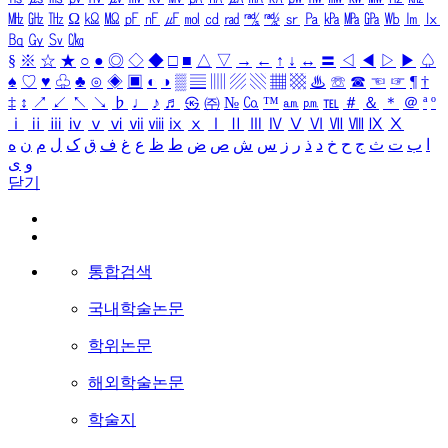
㎒
㎓
㎔
Ω
㏀
㏁
㎊
㎋
㎌
㏖
㏅
㎭
㎮
㎯
㏛
㎩
㎪
㎫
㎬
㏝
㏐
㏓
㏃
㏉
㏜
㏆
§
※
☆
★
○
●
◎
◇
◆
□
■
△
▽
→
←
↑
↓
↔
〓
◁
◀
▷
▶
♤
♠
♡
♥
♧
♣
⊙
◈
▣
◐
◑
▒
▤
▥
▨
▧
▦
▩
♨
☏
☎
☜
☞
¶
†
‡
↕
↗
↙
↖
↘
♭
♩
♪
♬
㉿
㈜
№
㏇
™
㏂
㏘
℡
＃
＆
＊
＠
ª
º
ⅰ
ⅱ
ⅲ
ⅳ
ⅴ
ⅵ
ⅶ
ⅷ
ⅸ
ⅹ
Ⅰ
Ⅱ
Ⅲ
Ⅳ
Ⅴ
Ⅵ
Ⅶ
Ⅷ
Ⅸ
Ⅹ
ا
ب
ت
ث
ج
ح
خ
د
ذ
ر
ز
س
ش
ص
ض
ط
ظ
ع
غ
ف
ق
ک
ل
م
ن
ه
و
ی
닫기
통합검색
국내학술논문
학위논문
해외학술논문
학술지