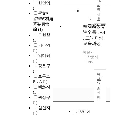
사/
한인영
대
(1)
출
10
學文社
신
哲學敎材編
청
纂委員會
韓國新敎育
編
(1)
學全書 . v.4
구현철
, 교육과정
(1)
교육과정
김아영
(1)
학문사
임미혜
학문사
(1)
1980
정은구
(1)
복
브론스
사/
키, A
(1)
대
백화정
출
(1)
신
권상구
청
(1)
설인자
내보내기
(1)