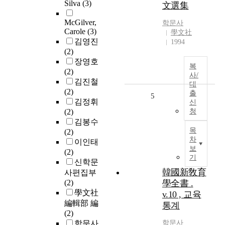
Silva
(3)
文選集
McGilver,
학문사
Carole
(3)
學文社
김영진
1994
(2)
장영호
복
(2)
사/
김진철
대
(2)
출
5
김정휘
신
(2)
청
김봉수
목
(2)
차
이인태
보
(2)
기
신학문
韓國新敎育
사편집부
(2)
學全書 .
學文社
v.10 , 교육
編輯部 編
통계
(2)
학문사
학문사