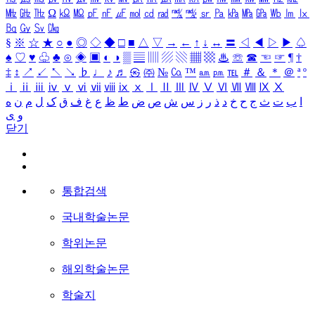
㎒
㎓
㎔
Ω
㏀
㏁
㎊
㎋
㎌
㏖
㏅
㎭
㎮
㎯
㏛
㎩
㎪
㎫
㎬
㏝
㏐
㏓
㏃
㏉
㏜
㏆
§
※
☆
★
○
●
◎
◇
◆
□
■
△
▽
→
←
↑
↓
↔
〓
◁
◀
▷
▶
♤
♠
♡
♥
♧
♣
⊙
◈
▣
◐
◑
▒
▤
▥
▨
▧
▦
▩
♨
☏
☎
☜
☞
¶
†
‡
↕
↗
↙
↖
↘
♭
♩
♪
♬
㉿
㈜
№
㏇
™
㏂
㏘
℡
＃
＆
＊
＠
ª
º
ⅰ
ⅱ
ⅲ
ⅳ
ⅴ
ⅵ
ⅶ
ⅷ
ⅸ
ⅹ
Ⅰ
Ⅱ
Ⅲ
Ⅳ
Ⅴ
Ⅵ
Ⅶ
Ⅷ
Ⅸ
Ⅹ
ا
ب
ت
ث
ج
ح
خ
د
ذ
ر
ز
س
ش
ص
ض
ط
ظ
ع
غ
ف
ق
ک
ل
م
ن
ه
و
ی
닫기
통합검색
국내학술논문
학위논문
해외학술논문
학술지