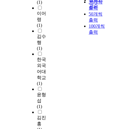
30개씩
(1)
관순
출력
이어
50개씩
령
출력
(1)
100개씩
출력
김수
행
(1)
한국
외국
어대
학교
(1)
윤형
섭
(1)
김진
홍