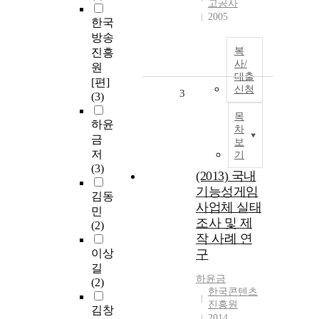
고공사
2005
한국
방송
복
진흥
사/
원
대출
[편]
신청
3
(3)
목
하윤
차
금
보
저
기
(3)
(2013) 국내
기능성게임
김동
사업체 실태
민
조사 및 제
(2)
작 사례 연
이상
구
길
하윤금
(2)
한국콘텐츠
진흥원
김창
2014