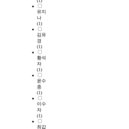
(1)
유지
나
(1)
김유
경
(1)
황석
자
(1)
윤수
종
(1)
이수
자
(1)
최갑