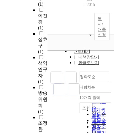
(1)
2015
이진
복
경
사/
(1)
대출
신청
정효
구
(1)
내보내기
내책장담기
책임
한글로보기
연구
자
정확도순
(1)
내림차순
정확도
방송
순
10개씩 출력
위원
내림차순
인기도
회
순
조회
10개씩
(1)
연도순
출력
제목순
20개씩
조정
저자순
출력
환
발행기