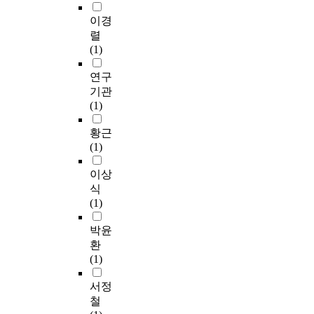
이경
렬
(1)
연구
기관
(1)
황근
(1)
이상
식
(1)
박윤
환
(1)
서정
철