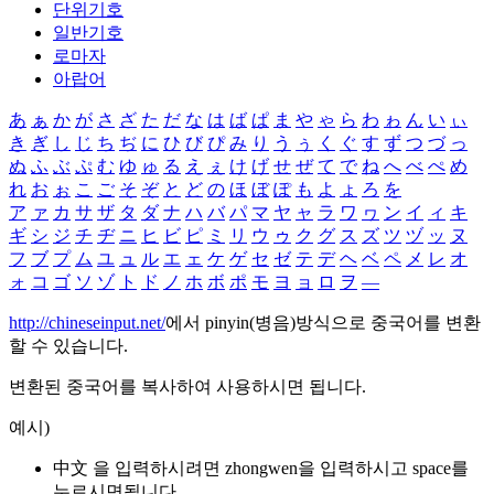
단위기호
일반기호
로마자
아랍어
あ
ぁ
か
が
さ
ざ
た
だ
な
は
ば
ぱ
ま
や
ゃ
ら
わ
ゎ
ん
い
ぃ
き
ぎ
し
じ
ち
ぢ
に
ひ
び
ぴ
み
り
う
ぅ
く
ぐ
す
ず
つ
づ
っ
ぬ
ふ
ぶ
ぷ
む
ゆ
ゅ
る
え
ぇ
け
げ
せ
ぜ
て
で
ね
へ
べ
ぺ
め
れ
お
ぉ
こ
ご
そ
ぞ
と
ど
の
ほ
ぼ
ぽ
も
よ
ょ
ろ
を
ア
ァ
カ
サ
ザ
タ
ダ
ナ
ハ
バ
パ
マ
ヤ
ャ
ラ
ワ
ヮ
ン
イ
ィ
キ
ギ
シ
ジ
チ
ヂ
ニ
ヒ
ビ
ピ
ミ
リ
ウ
ゥ
ク
グ
ス
ズ
ツ
ヅ
ッ
ヌ
フ
ブ
プ
ム
ユ
ュ
ル
エ
ェ
ケ
ゲ
セ
ゼ
テ
デ
ヘ
ベ
ペ
メ
レ
オ
ォ
コ
ゴ
ソ
ゾ
ト
ド
ノ
ホ
ボ
ポ
モ
ヨ
ョ
ロ
ヲ
―
http://chineseinput.net/
에서 pinyin(병음)방식으로 중국어를 변환
할 수 있습니다.
변환된 중국어를 복사하여 사용하시면 됩니다.
예시)
中文 을 입력하시려면
zhongwen
을 입력하시고 space를
누르시면됩니다.