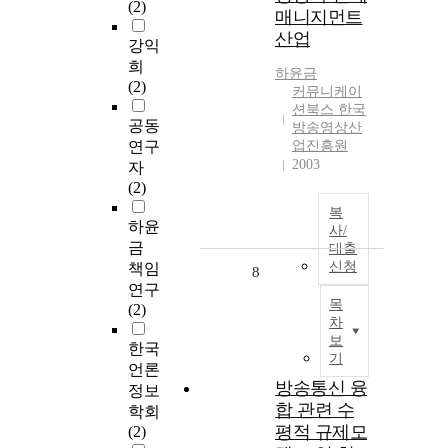
(2)
매니지먼트
산업
강익
희
하윤금
(2)
커뮤니케이
션북스 한국
공동
방송영상산
연구
업진흥원
2003
자
(2)
복
하윤
사/
금
대출
신청
책임
8
연구
목
(2)
차
보
한국
기
언론
방송통신 융
정보
합 관련 수
학회
평적 규제모
(2)