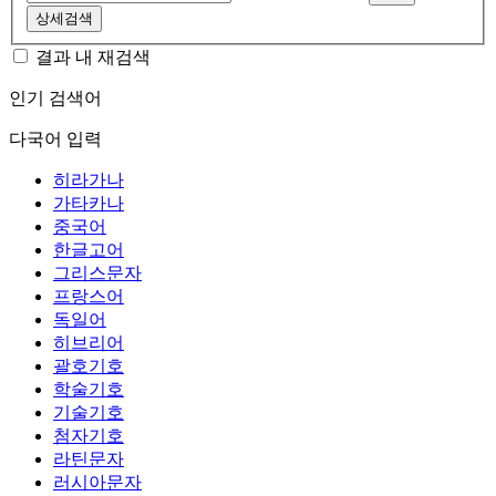
상세검색
결과 내 재검색
인기 검색어
다국어 입력
히라가나
가타카나
중국어
한글고어
그리스문자
프랑스어
독일어
히브리어
괄호기호
학술기호
기술기호
첨자기호
라틴문자
러시아문자