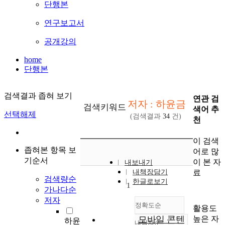
단행본
연구보고서
공개강의
home
단행본
검색결과 좁혀 보기
연관 검
저자 : 하윤금
검색키워드
색어 추
선택해제
(검색결과
34
건)
천
이 검색
좁혀본 항목 보
어로 많
기순서
이 본 자
내보내기
료
내책장담기
검색량순
한글로보기
1
가나다순
저자
정확도순
활용도
높은 자
모바일 콘텐
하윤
내림차순