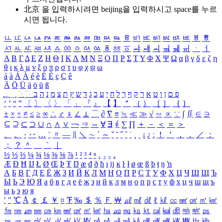
北京 을 입력하시려면
beijing
을 입력하시고 space를 누르
시면 됩니다.
ㅥ
ㅦ
ㅧ
ㅨ
ㅩ
ㅪ
ㅫ
ㅬ
ㅭ
ㅮ
ㅯ
ㅰ
ㅱ
ㅲ
ㅳ
ㅴ
ㅵ
ㅶ
ㅷ
ㅸ
ㅹ
ㅺ
ㅻ
ㅼ
ㅽ
ㅾ
ㅿ
ㆀ
ㆁ
ㆂ
ㆃ
ㆄ
ㆅ
ㆆ
ㆇ
ㆈ
ㆉ
ㆊ
ㆋ
ㆌ
ㆍ
ㆎ
Α
Β
Γ
Δ
Ε
Ζ
Η
Θ
Ι
Κ
Λ
Μ
Ν
Ξ
Ο
Π
Ρ
Σ
Τ
Υ
Φ
Χ
Ψ
Ω
α
β
γ
δ
ε
ζ
η
θ
ι
κ
λ
μ
ν
ξ
ο
π
ρ
σ
τ
υ
φ
χ
ψ
ω
á
à
Á
À
é
è
É
È
ç
Ç
ê
Ä
Ö
Ü
ä
ö
ü
ß
ְ
ֳ
ֲ
ֱ
ָ
ַ
ֵ
ֶ
ִ
ֹ
ּ
ֻ
ׂ
ׁ
ּ
ב
ה
נ
מ
צ
ת
ץ
ש
ד
ג
כ
ע
י
ח
ל
ך
ף
ק
ר
א
ט
ו
ן
ם
פ
‘
’
“
”
〔
〕
〈
〉
「
」
『
』
【
】
＂
（
）
［
］
｛
｝
±
×
÷
≠
≤
≥
∞
∴
♂
♀
∠
⊥
⌒
∂
∇
≡
≒
≪
≫
√
∽
∝
∵
∫
∬
∈
∋
⊆
⊇
⊂
⊃
∪
∩
∧
∨
￢
⇒
⇔
∀
∃
∮
∑
∏
＋
－
＜
＝
＞
、
。
·
‥
…
¨
〃
―
∥
＼
∼
´
～
ˇ
˘
˝
˚
˙
¸
˛
¡
¿
ː
！
＇
，
．
／
：
；
？
＾
＿
｀
｜
½
⅓
⅔
¼
¾
⅛
⅜
⅝
⅞
¹
²
³
⁴
ⁿ
₁
₂
₃
₄
Æ
Ð
Ħ
Ĳ
Ł
Ø
Œ
Þ
Ŧ
Ŋ
æ
đ
ð
ħ
ı
ĳ
ĸ
ŀ
ł
ø
œ
ß
þ
ŧ
ŋ
ŉ
А
Б
В
Г
Д
Е
Ё
Ж
З
И
Й
К
Л
М
Н
О
П
Р
С
Т
У
Ф
Х
Ц
Ч
Ш
Щ
Ъ
Ы
Ь
Э
Ю
Я
а
б
в
г
д
е
ё
ж
з
и
й
к
л
м
н
о
п
р
с
т
у
ф
х
ц
ч
ш
щ
ъ
ы
ь
э
ю
я
′
″
℃
Å
￠
￡
￥
¤
℉
‰
＄
％
Ｆ
￦
㎕
㎖
㎗
ℓ
㎘
㏄
㎣
㎤
㎥
㎦
㎙
㎚
㎛
㎜
㎝
㎞
㎟
㎠
㎡
㎢
㏊
㎍
㎎
㎏
㏏
㎈
㎉
㏈
㎧
㎨
㎰
㎱
㎲
㎳
㎴
㎵
㎶
㎷
㎸
㎹
㎀
㎁
㎂
㎃
㎄
㎺
㎻
㎽
㎾
㎿
㎐
㎑