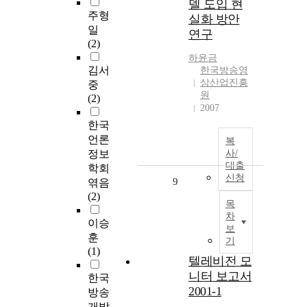
델 도입 현
주형
실화 방안
일
연구
(2)
하윤금
김서
한국방송영
상산업진흥
중
원
(2)
2007
한국
언론
복
정보
사/
대출
학회
신청
9
엮음
(2)
목
차
이승
보
훈
기
(1)
텔레비전 모
니터 보고서
한국
2001-1
방송
개발