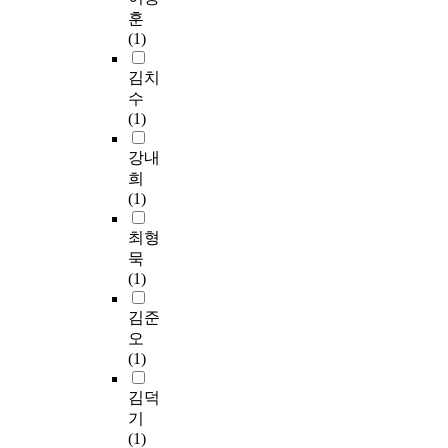
훈
(1)
김치
수
(1)
강내
희
(1)
최형
묵
(1)
김준
오
(1)
김덕
기
(1)