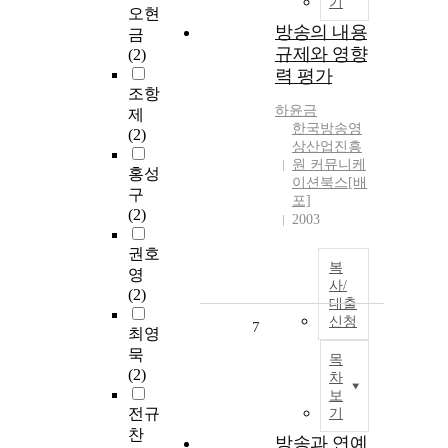
기
오현
방송의 내용
금
규제와 영향
(2)
력 평가
조항
하윤금
제
한국방송영
(2)
상산업진흥
원 커뮤니케
홍성
이션북스[배
구
포]
(2)
2003
권호
복
영
사/
(2)
대출
신청
7
최영
묵
목
(2)
차
보
전규
기
찬
방송과 연예