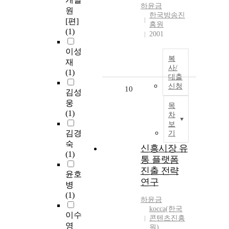
하윤금
원
한국방송진
[편]
흥원
(1)
2001
이성
복
재
사/
(1)
대출
신청
10
김성
웅
목
(1)
차
보
김경
기
숙
신흥시장 유
(1)
통 플랫폼
진출 전략
윤호
연구
병
(1)
하윤금
kocca(한국
이수
콘텐츠진흥
영
원)