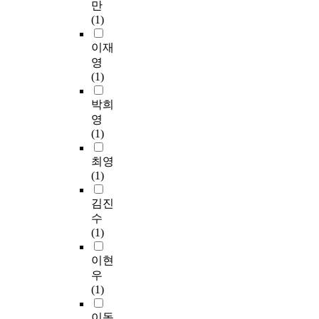
만
(1)
이재
영
(1)
박희
영
(1)
최영
(1)
김진
수
(1)
이현
우
(1)
이동