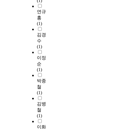
(1)
연규
홍
(1)
김경
수
(1)
이정
순
(1)
박종
철
(1)
김병
철
(1)
이화