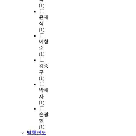
(1)
윤재
식
(1)
이창
순
(1)
강중
구
(1)
박애
자
(1)
손광
현
(1)
발행연도