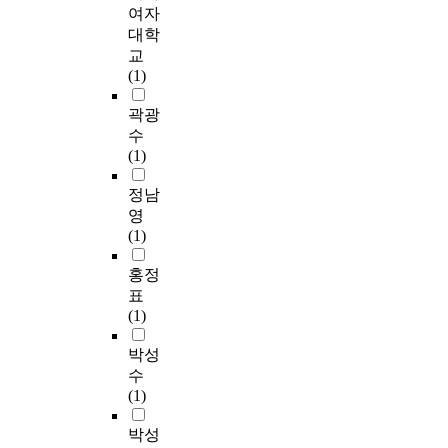
여자
대학
교
(1)
곽광
수
(1)
정남
영
(1)
홍정
표
(1)
박성
수
(1)
박성