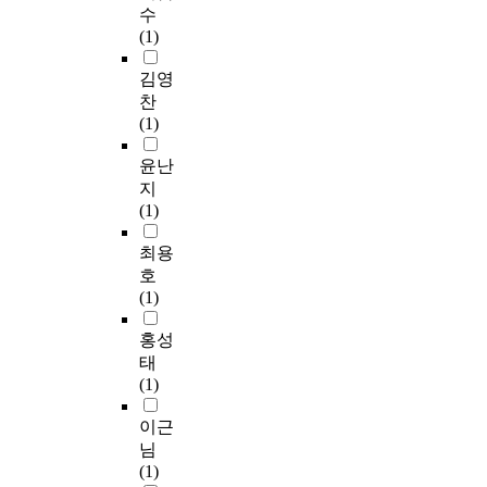
수
(1)
김영
찬
(1)
윤난
지
(1)
최용
호
(1)
홍성
태
(1)
이근
님
(1)