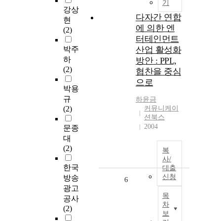
기
강상
다자간 연합
현
에 의한 엔
(2)
터테인먼트
박주
산업 활성화
하
방안 : PPL,
(2)
협찬을 중심
으로
박용
규
하윤금
(2)
커뮤니케이
션북스
2004
문종
대
(2)
복
사/
한국
대출
신청
방송
6
광고
목
공사
차
(2)
보