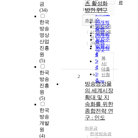
정확도
료
츠 활성화
금
순
10개씩 출력
방안 연구
(34)
내림차순
인기도
순
조회
하윤금
한국
10개씩
한국방송영
연도순
방송
출력
상산업진흥
제목순
영상
20개씩
원
저자순
산업
출력
2004
발행기
진흥
30개씩
관순
원
출력
복
(5)
50개씩
사/
출력
대출
한국
100개씩
신청
2
방송
출력
방송영상물
진흥
의 세계시장
원
확대 및 지
(5)
속화를 위한
한국
종합전략 연
방송
구 : 인도
개발
하윤금
원
한국방송광
(4)