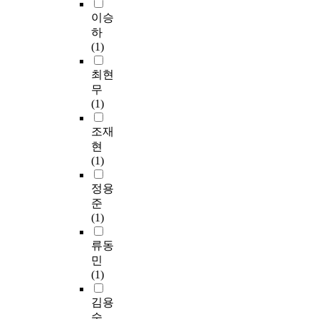
이승
하
(1)
최현
무
(1)
조재
현
(1)
정용
준
(1)
류동
민
(1)
김용
숙