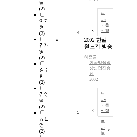
남
(2)
복
사/
이기
대출
현
신청
4
(2)
2002 한일
김재
월드컵 방송
영
하윤금
(2)
한국방송영
상산업진흥
강주
원
헌
2002
(2)
김영
복
사/
덕
대출
(2)
신청
5
유선
목
영
차
(2)
보