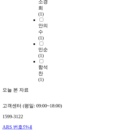
성
소경
종
여
e
부
g
o
의
합
러
r
희
서
e
m
태
했
분
m
(1)
열
p
e
어
다
야
a
로
r
b
관
안의
.
에
l
구
o
y
련
종
서
p
수
성
g
s
지
합
의
o
(1)
된
r
o
도
된
차
w
p
a
c
내
민순
모
이
e
e
m
i
용
(1)
든
에
r
p
f
o
을
데
기
g
t
o
-
거
함석
이
인
e
i
r
d
의
찬
터
하
n
d
t
e
찾
(1)
를
며
e
e
h
m
아
L
,
r
(
e
o
오늘 본 자료
볼
S
이
a
h
r
g
수
T
러
t
T
e
r
없
M
한
i
고객센터 (평일: 09:00~18:00)
M
l
a
으
학
차
o
4
i
p
며
습
이
n
1599-3122
S
e
h
간
을
가
t
F
f
i
혹
ARS 번호안내
위
산
o
5
o
c
교
한
업
r