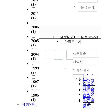
r
법
이
,
v
(1)
)
r
a
을
터
규
e
음성듣기
는
p
c
익
(
모
r
2011
간
o
t
히
주
에
t
(1)
암
s
i
며
로
비
h
,
e
c
문
P
하
e
2006
췌
:
e
법
(1)
M
여
p
장
T
s
적
2
중
a
내보내기
내책장담기
암
h
o
인
2005
.
국
s
한글로보기
에
i
f
(1)
지
5
제
t
서
s
u
식
·
조
2
정확도순
과
s
2004
s
을
공
업
0
발
t
(1)
i
놀
기
의
y
내림차순
현
u
정확도
n
이
역
강
e
1998
되
d
순
g
활
10개씩 출력
학
하
a
내림차순
(3)
는
y
인기도
s
동
지
지
r
막
w
순
e
조회
을
름
않
s
10개씩
1997
단
a
r
연도순
통
이
다
,
출력
(1)
백
s
v
제목순
해
2
는
g
20개씩
질
d
i
익
저자순
.
문
l
1986
출력
로
e
c
히
발행기
(1)
5
제
o
30개씩
서
s
e
면
작성언어
관순
m
점
b
출력
암
i
a
서