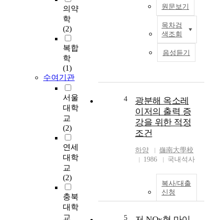
원문보기
의약
를
미
학
목차검
리
중
(2)
색조회
예
국
복합
측
건
음성듣기
함
국
학
으
이
(1)
수여기관
로
래
써
로
적
,
서울
4
광분해 옥소레
절
특
대학
이저의 출력 증
한
히
교
강을 위한 적정
시
개
(2)
조건
기
혁
에
개
연세
하양
嶺南大學校
경
방
대학
1986
국내석사
고
이
교
를
후
(2)
복사/대출
할
부
신청
수
터
충북
있
제
대학
는
조
교
5
저 NOx형 마이