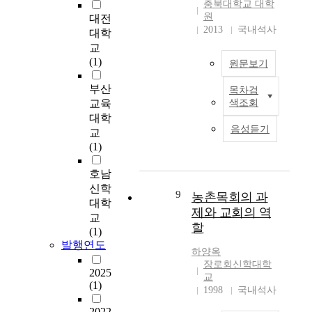
를
베
인
n
충북대학교 대학
i
배
원
이
국
t
대전
s
경
2013
국내석사
징
력
g
대학
s
지
관
을
o
교
t
식
측
강
a
(1)
원문보기
u
으
소
화
l
d
로
의
시
s
부산
목차검
T
y
하
2
키
t
교육
색조회
r
i
여
0
고
h
대학
a
s
중
1
,
a
음성듣기
교
n
t
학
5
세
t
(1)
s
o
년
년
계
h
m
e
(
과
강
u
호남
e
x
3
서
대
m
신학
m
9
a
농촌목회의 과
,
울
국
a
대학
b
m
4
제와 교회의 역
관
으
n
교
r
i
학
할
측
로
s
(1)
a
n
년
소
나
i
발행연도
n
e
)
하양
옥
의
아
n
e
g
장로회신학대학
학
2
가
t
2025
4
교
e
생
0
는
h
(1)
S
1998
국내석사
n
들
1
초
e
u
e
이
5
석
p
2022