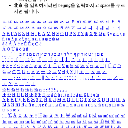
北京 을 입력하시려면
beijing
을 입력하시고 space를 누르
시면 됩니다.
ㅥ
ㅦ
ㅧ
ㅨ
ㅩ
ㅪ
ㅫ
ㅬ
ㅭ
ㅮ
ㅯ
ㅰ
ㅱ
ㅲ
ㅳ
ㅴ
ㅵ
ㅶ
ㅷ
ㅸ
ㅹ
ㅺ
ㅻ
ㅼ
ㅽ
ㅾ
ㅿ
ㆀ
ㆁ
ㆂ
ㆃ
ㆄ
ㆅ
ㆆ
ㆇ
ㆈ
ㆉ
ㆊ
ㆋ
ㆌ
ㆍ
ㆎ
Α
Β
Γ
Δ
Ε
Ζ
Η
Θ
Ι
Κ
Λ
Μ
Ν
Ξ
Ο
Π
Ρ
Σ
Τ
Υ
Φ
Χ
Ψ
Ω
α
β
γ
δ
ε
ζ
η
θ
ι
κ
λ
μ
ν
ξ
ο
π
ρ
σ
τ
υ
φ
χ
ψ
ω
á
à
Á
À
é
è
É
È
ç
Ç
ê
Ä
Ö
Ü
ä
ö
ü
ß
ְ
ֳ
ֲ
ֱ
ָ
ַ
ֵ
ֶ
ִ
ֹ
ּ
ֻ
ׂ
ׁ
ּ
ב
ה
נ
מ
צ
ת
ץ
ש
ד
ג
כ
ע
י
ח
ל
ך
ף
ק
ר
א
ט
ו
ן
ם
פ
‘
’
“
”
〔
〕
〈
〉
「
」
『
』
【
】
＂
（
）
［
］
｛
｝
±
×
÷
≠
≤
≥
∞
∴
♂
♀
∠
⊥
⌒
∂
∇
≡
≒
≪
≫
√
∽
∝
∵
∫
∬
∈
∋
⊆
⊇
⊂
⊃
∪
∩
∧
∨
￢
⇒
⇔
∀
∃
∮
∑
∏
＋
－
＜
＝
＞
、
。
·
‥
…
¨
〃
―
∥
＼
∼
´
～
ˇ
˘
˝
˚
˙
¸
˛
¡
¿
ː
！
＇
，
．
／
：
；
？
＾
＿
｀
｜
½
⅓
⅔
¼
¾
⅛
⅜
⅝
⅞
¹
²
³
⁴
ⁿ
₁
₂
₃
₄
Æ
Ð
Ħ
Ĳ
Ł
Ø
Œ
Þ
Ŧ
Ŋ
æ
đ
ð
ħ
ı
ĳ
ĸ
ŀ
ł
ø
œ
ß
þ
ŧ
ŋ
ŉ
А
Б
В
Г
Д
Е
Ё
Ж
З
И
Й
К
Л
М
Н
О
П
Р
С
Т
У
Ф
Х
Ц
Ч
Ш
Щ
Ъ
Ы
Ь
Э
Ю
Я
а
б
в
г
д
е
ё
ж
з
и
й
к
л
м
н
о
п
р
с
т
у
ф
х
ц
ч
ш
щ
ъ
ы
ь
э
ю
я
′
″
℃
Å
￠
￡
￥
¤
℉
‰
＄
％
Ｆ
￦
㎕
㎖
㎗
ℓ
㎘
㏄
㎣
㎤
㎥
㎦
㎙
㎚
㎛
㎜
㎝
㎞
㎟
㎠
㎡
㎢
㏊
㎍
㎎
㎏
㏏
㎈
㎉
㏈
㎧
㎨
㎰
㎱
㎲
㎳
㎴
㎵
㎶
㎷
㎸
㎹
㎀
㎁
㎂
㎃
㎄
㎺
㎻
㎽
㎾
㎿
㎐
㎑