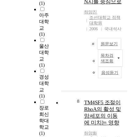
N시를 중심으로
학
(1)
I
행
r
년
를
과
g
하양
진
아주
(
예
정
y
조선대학교 정책
1
대학
측
의
s
대학원
,
교
하
밑
h
2006
국내석사
2
(1)
는
거
o
학
딥
름
r
원문보기
년
울산
러
이
t
)
대학
닝
되
a
목차검
T
에
교
모
었
g
색조회
h
서
(1)
델
다
e
e
배
인
.
s
음성듣기
p
운
경성
L
제
a
u
재
대학
S
조
r
r
미
교
T
업
e
p
있
(1)
M
의
i
o
는
8
TM4SF5 조절이
을
발
m
s
의
장로
제
전
p
RhoA의 활성 및
e
성
회신
시
은
o
암세포의 이동
o
의
한
종
r
학대
에 미치는 영향
f
태
다
합
t
학교
t
어
.
적
a
(1)
하양
화
h