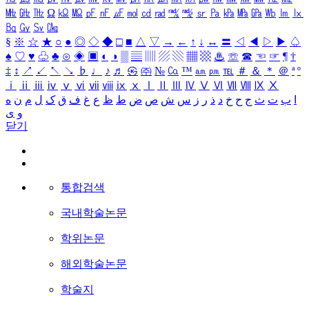
㎒
㎓
㎔
Ω
㏀
㏁
㎊
㎋
㎌
㏖
㏅
㎭
㎮
㎯
㏛
㎩
㎪
㎫
㎬
㏝
㏐
㏓
㏃
㏉
㏜
㏆
§
※
☆
★
○
●
◎
◇
◆
□
■
△
▽
→
←
↑
↓
↔
〓
◁
◀
▷
▶
♤
♠
♡
♥
♧
♣
⊙
◈
▣
◐
◑
▒
▤
▥
▨
▧
▦
▩
♨
☏
☎
☜
☞
¶
†
‡
↕
↗
↙
↖
↘
♭
♩
♪
♬
㉿
㈜
№
㏇
™
㏂
㏘
℡
＃
＆
＊
＠
ª
º
ⅰ
ⅱ
ⅲ
ⅳ
ⅴ
ⅵ
ⅶ
ⅷ
ⅸ
ⅹ
Ⅰ
Ⅱ
Ⅲ
Ⅳ
Ⅴ
Ⅵ
Ⅶ
Ⅷ
Ⅸ
Ⅹ
ا
ب
ت
ث
ج
ح
خ
د
ذ
ر
ز
س
ش
ص
ض
ط
ظ
ع
غ
ف
ق
ک
ل
م
ن
ه
و
ی
닫기
통합검색
국내학술논문
학위논문
해외학술논문
학술지