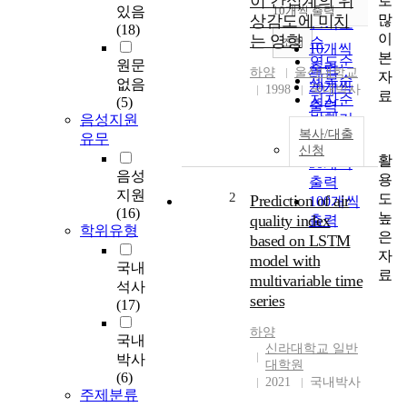
이 간섭계의 위
로
순
있음
10개씩 출력
내림차순
많
상감도에 미치
인기도
(18)
이
는 영향
순
조회
10개씩
본
연도순
원문
출력
하양
울산대학교
자
제목순
없음
20개씩
1998
국내박사
료
저자순
(5)
출력
발행기
음성지원
30개씩
복사/대출
관순
유무
출력
신청
활
50개씩
음성
용
출력
지원
2
도
Prediction of air
100개씩
(16)
높
quality index
출력
학위유형
은
based on LSTM
자
model with
국내
료
multivariable time
석사
series
(17)
하양
국내
신라대학교 일반
박사
대학원
(6)
2021
국내박사
주제분류