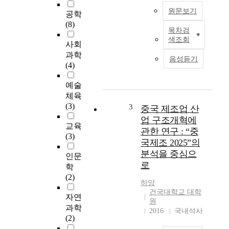
원문보기
공학
(8)
목차검
베
색조회
이
사회
징
과학
음성듣기
과
(4)
서
울
예술
은
체육
지
(3)
3
중국 제조업 산
역
업 구조개혁에
별
교육
관한 연구 : “중
대
(3)
국제조 2025”의
기
분석을 중심으
인문
질
로
지
학
수
(2)
하양
(
건국대학교 대학
자연
A
원
Q
과학
2016
국내석사
I
(2)
)