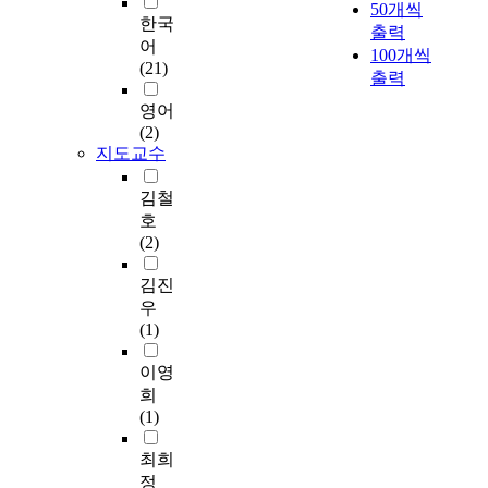
m
들
a
50개씩
세
g
n
우
한국
미
이
l
출력
포
n
d
리
만
거
p
어
100개씩
의
e
d
말
인
론
o
(21)
출력
성
d
i
의
미
되
w
장
t
s
재
영어
세
는
e
과
o
e
미
(2)
먼
데
r
전
v
a
와
지도교수
지
,
g
이
e
s
가
)
이
e
에
r
e
치
김철
와
는
n
관
i
s
를
같
자
e
호
련
f
a
느
은
주
r
(2)
된
y
n
끼
기
적
a
인
t
d
고
김진
간
인
t
자
h
m
어
공
창
i
우
로
e
e
휘
기
조
o
(1)
알
e
d
도
중
력
n
려
f
i
확
이영
의
,
h
져
f
c
장
기
자
a
희
있
i
a
시
체
원
s
(1)
다
c
l
키
오
이
b
.
a
c
는
최희
염
용
e
본
c
o
데
물
률
e
정