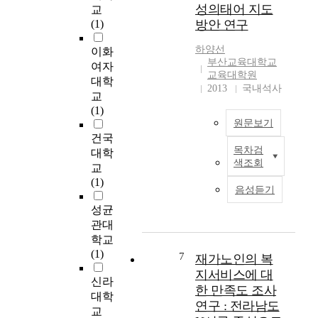
0
성
m
성의태어 지도
교
시
이
s
(1)
방안 연구
간
있
o
동
는
f
하양
선
이화
안
산
g
부산교육대학교
여자
의
업
l
교육대학원
대학
베
구
o
2013
국내석사
교
이
조
b
(1)
징
를
a
원문보기
과
만
l
건국
서
들
w
목차검
대학
이
울
었
a
색조회
교
연
의
으
r
(1)
구
단
며
m
음성듣기
의
기
,
i
성균
목
대
공
n
관대
적
기
업
g
학교
은
질
화
a
(1)
초
7
지
및
n
재가노인의 복
등
수
현
d
지서비스에 대
신라
학
인
대
e
한 만족도 조사
대학
교
A
화
n
연구 : 전라남도
저
교
Q
진
e