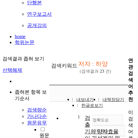
단행본
연구보고서
공개강의
home
학위논문
검색결과 좁혀 보기
연
저자 : 하양
검색키워드
관
선택해제
(검색결과
23
건)
검
색
어
좁혀본 항목 보
추
기순서
천
내보내기
내책장담기
한글로보기
검색량순
이
가나다순
1
검
검
정확도순
원문유무
출
색
기의 양자효율
내림차순
어
정확도
원문