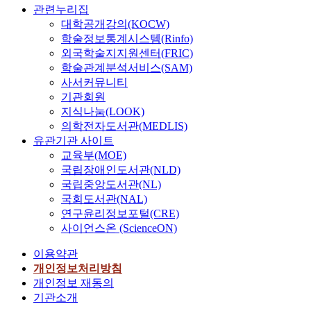
R
f
a
관련누리집
과
학
구
e
2
l
l
서
대학공개강의(KOCW)
습
조
n
-
o
p
의
학술정보통계시스템(Rinfo)
데
의
e
3
w
r
한
외국학술지지원센터(FRIC)
이
전
w
)
e
o
단
학술관계분석서비스(SAM)
터
환
a
에
r
p
원
와
및
b
사서커뮤니티
특
e
e
이
학
발
l
기관회원
이
x
r
끝
습
전
e
지식나눔(LOOK)
적
t
t
나
된
을
e
의학전자도서관(MEDLIS)
인
r
i
는
L
어
n
유관기관 사이트
모
e
e
[
S
렵
e
교육부(MOE)
노
m
s
놀
T
게
r
국립장애인도서관(NLD)
클
i
a
이
M
만
g
국립중앙도서관(NL)
론
t
n
터
의
든
y
국회도서관(NAL)
항
y
d
]
평
다
s
연구윤리정보포털(CRE)
체
e
t
부
가
.
u
를
d
사이언스온 (ScienceON)
o
분
를
바
c
생
e
c
과
위
로
h
이용약관
산
m
o
교
한
이
a
개인정보처리방침
한
a
n
과
테
상
s
개인정보 재동의
바
i
s
서
스
황
h
있
n
기관소개
i
마
트
에
y
다
d