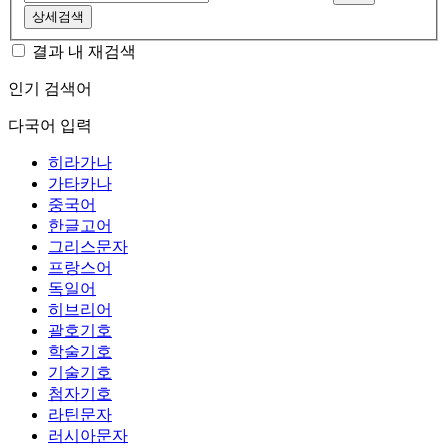
상세검색
결과 내 재검색
인기 검색어
다국어 입력
히라가나
가타카나
중국어
한글고어
그리스문자
프랑스어
독일어
히브리어
괄호기호
학술기호
기술기호
첨자기호
라틴문자
러시아문자