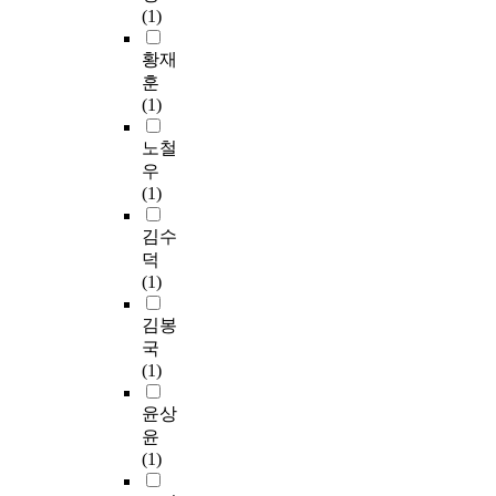
연
y
n
있
질
,
n
(1)
구
o
d
다
데
산
r
팀
f
i
.
황재
이
업
a
은
A
t
2
터
구
p
훈
선
r
i
0
(
조
i
(1)
행
o
o
0
주
수
d
연
m
n
7
노철
로
준
l
구
a
s
개
C
,
y
우
에
L
o
정
O
정
s
(1)
서
y
f
교
,
보
h
h
m
t
육
김수
N
화
i
u
p
h
과
O
정
f
덕
m
h
e
정
2
도
t
(1)
a
a
e
(
,
,
i
n
t
l
중
김봉
O
품
n
T
i
d
학
3
질
g
국
M
c
e
년
,
효
f
(1)
4
T
r
)
S
과
r
S
r
l
에
윤상
O
와
o
F
e
y
서
2
이
m
윤
5
s
a
는
)
익
t
(1)
의
s
t
의
를
등
h
일
a
h