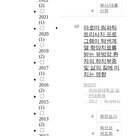
p
r
의
(2)
년
이
r
복사/대출
e
a
성
신청
의
되
e
r
l
의
2021
A
었
s
f
t
(1)
태
Q
다
e
10
a
아로마 림파틱
r
어
I
.
n
m
2020
트리사지 프로
e
의
시
다
t
i
(1)
n
그램이 탁센계
특
계
만
e
l
d
성
열 항암치료를
열
,
r
2019
y
s
을
받는 유방암 환
데
세
a
(2)
m
i
제
이
계
m
자의 하지부종
e
n
대
터
적
u
및 삶의 질에 미
2017
m
c
로
세
인
s
(1)
치는 영향
b
l
알
트
선
t
e
u
고
에
진
a
2016
하양
선
r
d
다
(2)
서
국
d
차의과대학교 일
5
i
양
반대학원
미
들
d
(
n
한
2015
2022
국내박사
세
과
r
T
g
(1)
어
먼
비
e
M
t
감
지
교
s
원문보기
4
2013
h
표
농
했
s
S
(2)
e
현
도
을
.
목차검
F
P
p
방
데
때
O
색조회
2012
5
u