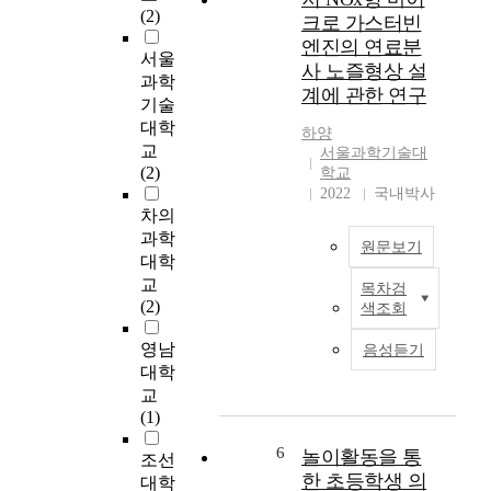
위
업
(2)
크로 가스터빈
도
은
엔진의 연료분
상
지
서울
사 노즐형상 설
관
속
과학
계에 관한 연구
관
적
기술
계
으
대학
하양
를
로
교
서울과학기술대
가
급
(2)
학교
지
속
2022
국내박사
고
히
차의
있
발
과학
원문보기
으
전
대학
면
하
교
목차검
본
여
T
(2)
색조회
논
다
h
문
양
e
영남
음성듣기
에
한
p
대학
서
업
r
교
는
종
o
(1)
향
및
b
후
독
l
6
놀이활동을 통
조선
1
립
e
한 초등학생 의
대학