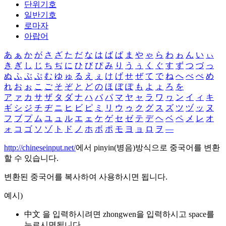
단위기호
일반기호
로마자
아랍어
あ
ぁ
か
が
さ
ざ
た
だ
な
は
ば
ぱ
ま
や
ゃ
ら
わ
ゎ
ん
い
ぃ
き
ぎ
し
じ
ち
ぢ
に
ひ
び
ぴ
み
り
う
ぅ
く
ぐ
す
ず
つ
づ
っ
ぬ
ふ
ぶ
ぷ
む
ゆ
ゅ
る
え
ぇ
け
げ
せ
ぜ
て
で
ね
へ
べ
ぺ
め
れ
お
ぉ
こ
ご
そ
ぞ
と
ど
の
ほ
ぼ
ぽ
も
よ
ょ
ろ
を
ア
ァ
カ
サ
ザ
タ
ダ
ナ
ハ
バ
パ
マ
ヤ
ャ
ラ
ワ
ヮ
ン
イ
ィ
キ
ギ
シ
ジ
チ
ヂ
ニ
ヒ
ビ
ピ
ミ
リ
ウ
ゥ
ク
グ
ス
ズ
ツ
ヅ
ッ
ヌ
フ
ブ
プ
ム
ユ
ュ
ル
エ
ェ
ケ
ゲ
セ
ゼ
テ
デ
ヘ
ベ
ペ
メ
レ
オ
ォ
コ
ゴ
ソ
ゾ
ト
ド
ノ
ホ
ボ
ポ
モ
ヨ
ョ
ロ
ヲ
―
http://chineseinput.net/
에서 pinyin(병음)방식으로 중국어를 변환
할 수 있습니다.
변환된 중국어를 복사하여 사용하시면 됩니다.
예시)
中文 을 입력하시려면
zhongwen
을 입력하시고 space를
누르시면됩니다.