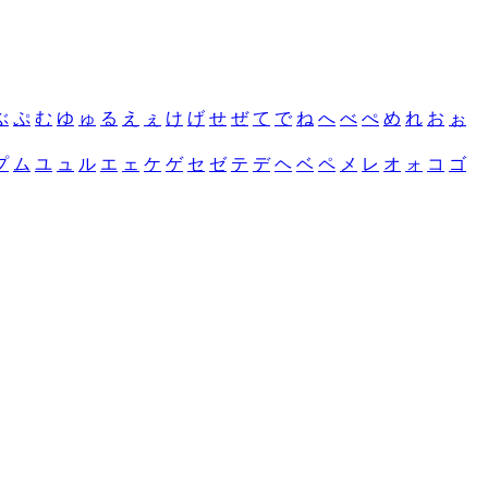
ぶ
ぷ
む
ゆ
ゅ
る
え
ぇ
け
げ
せ
ぜ
て
で
ね
へ
べ
ぺ
め
れ
お
ぉ
プ
ム
ユ
ュ
ル
エ
ェ
ケ
ゲ
セ
ゼ
テ
デ
ヘ
ベ
ペ
メ
レ
オ
ォ
コ
ゴ