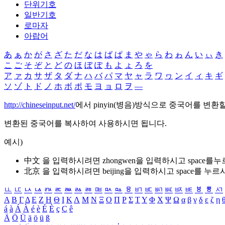
단위기호
일반기호
로마자
아랍어
あ
ぁ
か
が
さ
ざ
た
だ
な
は
ば
ぱ
ま
や
ゃ
ら
わ
ゎ
ん
い
ぃ
き
こ
ご
そ
ぞ
と
ど
の
ほ
ぼ
ぽ
も
よ
ょ
ろ
を
ア
ァ
カ
サ
ザ
タ
ダ
ナ
ハ
バ
パ
マ
ヤ
ャ
ラ
ワ
ヮ
ン
イ
ィ
キ
ギ
ソ
ゾ
ト
ド
ノ
ホ
ボ
ポ
モ
ヨ
ョ
ロ
ヲ
―
http://chineseinput.net/
에서 pinyin(병음)방식으로 중국어를 변환
변환된 중국어를 복사하여 사용하시면 됩니다.
예시)
中文 을 입력하시려면
zhongwen
을 입력하시고 space를
北京 을 입력하시려면
beijing
을 입력하시고 space를 누르
ㅥ
ㅦ
ㅧ
ㅨ
ㅩ
ㅪ
ㅫ
ㅬ
ㅭ
ㅮ
ㅯ
ㅰ
ㅱ
ㅲ
ㅳ
ㅴ
ㅵ
ㅶ
ㅷ
ㅸ
ㅹ
ㅺ
Α
Β
Γ
Δ
Ε
Ζ
Η
Θ
Ι
Κ
Λ
Μ
Ν
Ξ
Ο
Π
Ρ
Σ
Τ
Υ
Φ
Χ
Ψ
Ω
α
β
γ
δ
ε
ζ
η
á
à
Á
À
é
è
É
È
ç
Ç
ê
Ä
Ö
Ü
ä
ö
ü
ß