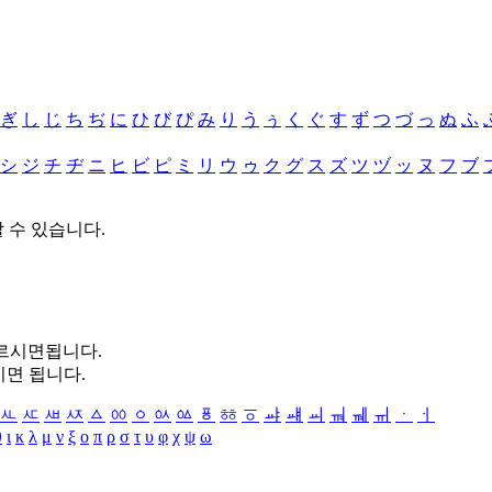
ぎ
し
じ
ち
ぢ
に
ひ
び
ぴ
み
り
う
ぅ
く
ぐ
す
ず
つ
づ
っ
ぬ
ふ
シ
ジ
チ
ヂ
ニ
ヒ
ビ
ピ
ミ
リ
ウ
ゥ
ク
グ
ス
ズ
ツ
ヅ
ッ
ヌ
フ
ブ
할 수 있습니다.
누르시면됩니다.
시면 됩니다.
ㅻ
ㅼ
ㅽ
ㅾ
ㅿ
ㆀ
ㆁ
ㆂ
ㆃ
ㆄ
ㆅ
ㆆ
ㆇ
ㆈ
ㆉ
ㆊ
ㆋ
ㆌ
ㆍ
ㆎ
θ
ι
κ
λ
μ
ν
ξ
ο
π
ρ
σ
τ
υ
φ
χ
ψ
ω