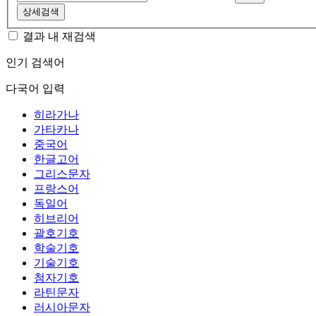
상세검색
결과 내 재검색
인기 검색어
다국어 입력
히라가나
가타카나
중국어
한글고어
그리스문자
프랑스어
독일어
히브리어
괄호기호
학술기호
기술기호
첨자기호
라틴문자
러시아문자