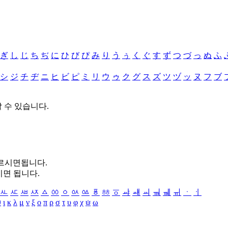
ぎ
し
じ
ち
ぢ
に
ひ
び
ぴ
み
り
う
ぅ
く
ぐ
す
ず
つ
づ
っ
ぬ
ふ
シ
ジ
チ
ヂ
ニ
ヒ
ビ
ピ
ミ
リ
ウ
ゥ
ク
グ
ス
ズ
ツ
ヅ
ッ
ヌ
フ
ブ
할 수 있습니다.
누르시면됩니다.
시면 됩니다.
ㅻ
ㅼ
ㅽ
ㅾ
ㅿ
ㆀ
ㆁ
ㆂ
ㆃ
ㆄ
ㆅ
ㆆ
ㆇ
ㆈ
ㆉ
ㆊ
ㆋ
ㆌ
ㆍ
ㆎ
θ
ι
κ
λ
μ
ν
ξ
ο
π
ρ
σ
τ
υ
φ
χ
ψ
ω