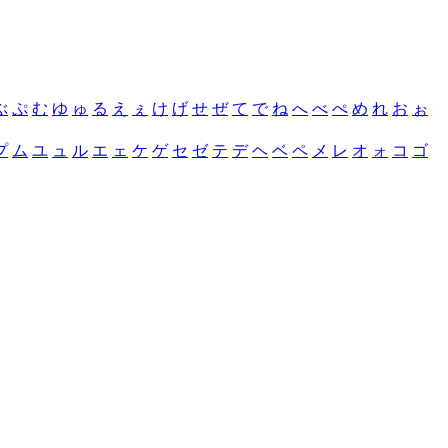
ぶ
ぷ
む
ゆ
ゅ
る
え
ぇ
け
げ
せ
ぜ
て
で
ね
へ
べ
ぺ
め
れ
お
ぉ
プ
ム
ユ
ュ
ル
エ
ェ
ケ
ゲ
セ
ゼ
テ
デ
ヘ
ベ
ペ
メ
レ
オ
ォ
コ
ゴ