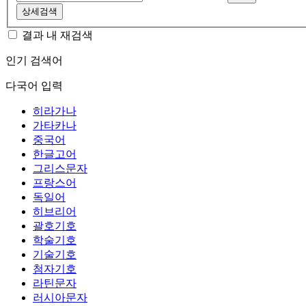
상세검색
결과 내 재검색
인기 검색어
다국어 입력
히라가나
가타카나
중국어
한글고어
그리스문자
프랑스어
독일어
히브리어
괄호기호
학술기호
기술기호
첨자기호
라틴문자
러시아문자