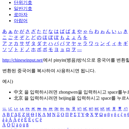
단위기호
일반기호
로마자
아랍어
あ
ぁ
か
が
さ
ざ
た
だ
な
は
ば
ぱ
ま
や
ゃ
ら
わ
ゎ
ん
い
ぃ
き
こ
ご
そ
ぞ
と
ど
の
ほ
ぼ
ぽ
も
よ
ょ
ろ
を
ア
ァ
カ
サ
ザ
タ
ダ
ナ
ハ
バ
パ
マ
ヤ
ャ
ラ
ワ
ヮ
ン
イ
ィ
キ
ギ
ソ
ゾ
ト
ド
ノ
ホ
ボ
ポ
モ
ヨ
ョ
ロ
ヲ
―
http://chineseinput.net/
에서 pinyin(병음)방식으로 중국어를 변환
변환된 중국어를 복사하여 사용하시면 됩니다.
예시)
中文 을 입력하시려면
zhongwen
을 입력하시고 space를
北京 을 입력하시려면
beijing
을 입력하시고 space를 누르
ㅥ
ㅦ
ㅧ
ㅨ
ㅩ
ㅪ
ㅫ
ㅬ
ㅭ
ㅮ
ㅯ
ㅰ
ㅱ
ㅲ
ㅳ
ㅴ
ㅵ
ㅶ
ㅷ
ㅸ
ㅹ
ㅺ
Α
Β
Γ
Δ
Ε
Ζ
Η
Θ
Ι
Κ
Λ
Μ
Ν
Ξ
Ο
Π
Ρ
Σ
Τ
Υ
Φ
Χ
Ψ
Ω
α
β
γ
δ
ε
ζ
η
á
à
Á
À
é
è
É
È
ç
Ç
ê
Ä
Ö
Ü
ä
ö
ü
ß