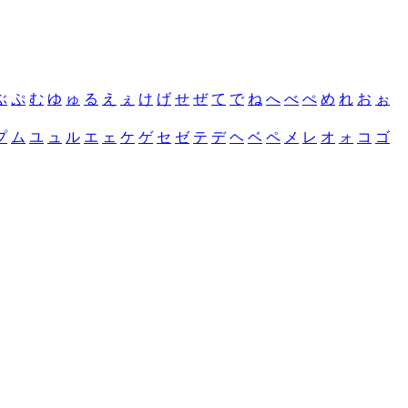
ぶ
ぷ
む
ゆ
ゅ
る
え
ぇ
け
げ
せ
ぜ
て
で
ね
へ
べ
ぺ
め
れ
お
ぉ
プ
ム
ユ
ュ
ル
エ
ェ
ケ
ゲ
セ
ゼ
テ
デ
ヘ
ベ
ペ
メ
レ
オ
ォ
コ
ゴ