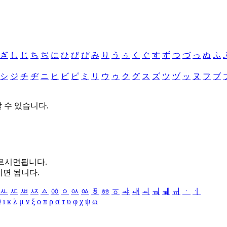
ぎ
し
じ
ち
ぢ
に
ひ
び
ぴ
み
り
う
ぅ
く
ぐ
す
ず
つ
づ
っ
ぬ
ふ
シ
ジ
チ
ヂ
ニ
ヒ
ビ
ピ
ミ
リ
ウ
ゥ
ク
グ
ス
ズ
ツ
ヅ
ッ
ヌ
フ
ブ
할 수 있습니다.
누르시면됩니다.
시면 됩니다.
ㅻ
ㅼ
ㅽ
ㅾ
ㅿ
ㆀ
ㆁ
ㆂ
ㆃ
ㆄ
ㆅ
ㆆ
ㆇ
ㆈ
ㆉ
ㆊ
ㆋ
ㆌ
ㆍ
ㆎ
θ
ι
κ
λ
μ
ν
ξ
ο
π
ρ
σ
τ
υ
φ
χ
ψ
ω