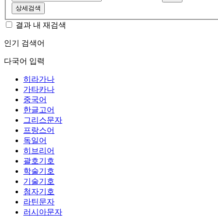
상세검색
결과 내 재검색
인기 검색어
다국어 입력
히라가나
가타카나
중국어
한글고어
그리스문자
프랑스어
독일어
히브리어
괄호기호
학술기호
기술기호
첨자기호
라틴문자
러시아문자