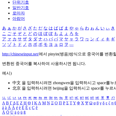
단위기호
일반기호
로마자
아랍어
あ
ぁ
か
が
さ
ざ
た
だ
な
は
ば
ぱ
ま
や
ゃ
ら
わ
ゎ
ん
い
ぃ
き
こ
ご
そ
ぞ
と
ど
の
ほ
ぼ
ぽ
も
よ
ょ
ろ
を
ア
ァ
カ
サ
ザ
タ
ダ
ナ
ハ
バ
パ
マ
ヤ
ャ
ラ
ワ
ヮ
ン
イ
ィ
キ
ギ
ソ
ゾ
ト
ド
ノ
ホ
ボ
ポ
モ
ヨ
ョ
ロ
ヲ
―
http://chineseinput.net/
에서 pinyin(병음)방식으로 중국어를 변환
변환된 중국어를 복사하여 사용하시면 됩니다.
예시)
中文 을 입력하시려면
zhongwen
을 입력하시고 space를
北京 을 입력하시려면
beijing
을 입력하시고 space를 누르
ㅥ
ㅦ
ㅧ
ㅨ
ㅩ
ㅪ
ㅫ
ㅬ
ㅭ
ㅮ
ㅯ
ㅰ
ㅱ
ㅲ
ㅳ
ㅴ
ㅵ
ㅶ
ㅷ
ㅸ
ㅹ
ㅺ
Α
Β
Γ
Δ
Ε
Ζ
Η
Θ
Ι
Κ
Λ
Μ
Ν
Ξ
Ο
Π
Ρ
Σ
Τ
Υ
Φ
Χ
Ψ
Ω
α
β
γ
δ
ε
ζ
η
á
à
Á
À
é
è
É
È
ç
Ç
ê
Ä
Ö
Ü
ä
ö
ü
ß