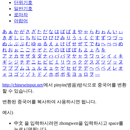
단위기호
일반기호
로마자
아랍어
あ
ぁ
か
が
さ
ざ
た
だ
な
は
ば
ぱ
ま
や
ゃ
ら
わ
ゎ
ん
い
ぃ
き
ぎ
し
じ
ち
ぢ
に
ひ
び
ぴ
み
り
う
ぅ
く
ぐ
す
ず
つ
づ
っ
ぬ
ふ
ぶ
ぷ
む
ゆ
ゅ
る
え
ぇ
け
げ
せ
ぜ
て
で
ね
へ
べ
ぺ
め
れ
お
ぉ
こ
ご
そ
ぞ
と
ど
の
ほ
ぼ
ぽ
も
よ
ょ
ろ
を
ア
ァ
カ
サ
ザ
タ
ダ
ナ
ハ
バ
パ
マ
ヤ
ャ
ラ
ワ
ヮ
ン
イ
ィ
キ
ギ
シ
ジ
チ
ヂ
ニ
ヒ
ビ
ピ
ミ
リ
ウ
ゥ
ク
グ
ス
ズ
ツ
ヅ
ッ
ヌ
フ
ブ
プ
ム
ユ
ュ
ル
エ
ェ
ケ
ゲ
セ
ゼ
テ
デ
ヘ
ベ
ペ
メ
レ
オ
ォ
コ
ゴ
ソ
ゾ
ト
ド
ノ
ホ
ボ
ポ
モ
ヨ
ョ
ロ
ヲ
―
http://chineseinput.net/
에서 pinyin(병음)방식으로 중국어를 변환
할 수 있습니다.
변환된 중국어를 복사하여 사용하시면 됩니다.
예시)
中文 을 입력하시려면
zhongwen
을 입력하시고 space를
누르시면됩니다.