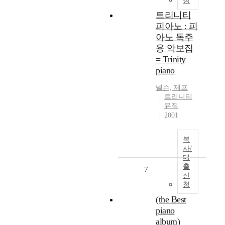
청
트리니티
피아노 : 피
아노 독주
용 악보집
= Trinity
piano
넬슨, 제프
트리니티
뮤직
2001
복
사/
대
출
7
신
청
(the Best
piano
album)