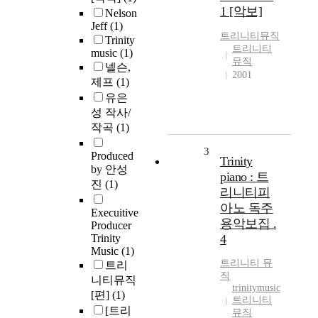
1 [악보]
Nelson
Jeff
(1)
트리니티
뮤직
Trinity
트리니티
music
(1)
뮤직
넬슨,
2001
제프
(1)
유은
성 작사/
작곡
(1)
3
Produced
Trinity
by 안성
piano : 트
진
(1)
리니티피
아노 독주
Execuitive
용악보집 .
Producer
Trinity
4
Music
(1)
트리니티
뮤
트리
직
니티뮤직
trinitymusic
[편]
(1)
트리니티
[트리
뮤직