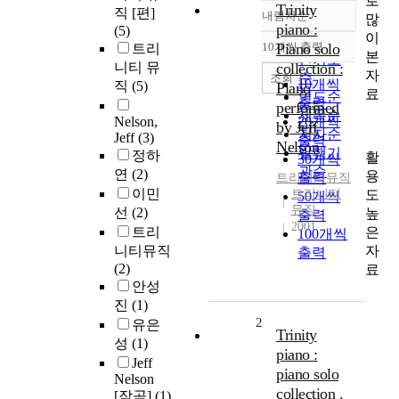
로
Trinity
직 [편]
내림차순
많
정확도
piano :
(5)
이
순
10개씩 출력
Piano solo
트리
내림차순
본
인기도
니티 뮤
collection :
자
순
조회
10개씩
직
(5)
Piano
료
연도순
출력
performed
제목순
Nelson,
20개씩
by Jeff
저자순
Jeff
(3)
출력
Nelson
발행기
정하
활
30개씩
관순
연
(2)
용
출력
트리니티
뮤직
이민
도
트리니티
50개씩
뮤직
선
(2)
높
출력
2001
은
트리
100개씩
자
니티뮤직
출력
(2)
료
안성
진
(1)
2
유은
Trinity
성
(1)
piano :
Jeff
piano solo
Nelson
collection .
[작곡]
(1)