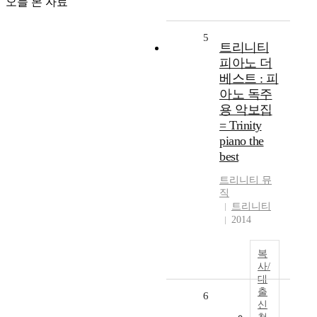
오늘 본 자료
5
트리니티
피아노 더
베스트 : 피
아노 독주
용 악보집
= Trinity
piano the
best
트리니티
뮤
직
트리니티
2014
복
사/
대
출
6
신