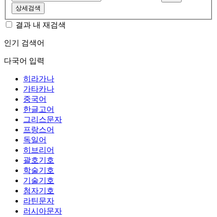
상세검색
결과 내 재검색
인기 검색어
다국어 입력
히라가나
가타카나
중국어
한글고어
그리스문자
프랑스어
독일어
히브리어
괄호기호
학술기호
기술기호
첨자기호
라틴문자
러시아문자