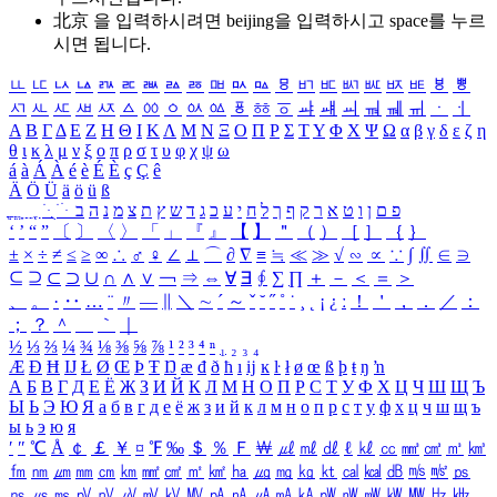
北京 을 입력하시려면
beijing
을 입력하시고 space를 누르
시면 됩니다.
ㅥ
ㅦ
ㅧ
ㅨ
ㅩ
ㅪ
ㅫ
ㅬ
ㅭ
ㅮ
ㅯ
ㅰ
ㅱ
ㅲ
ㅳ
ㅴ
ㅵ
ㅶ
ㅷ
ㅸ
ㅹ
ㅺ
ㅻ
ㅼ
ㅽ
ㅾ
ㅿ
ㆀ
ㆁ
ㆂ
ㆃ
ㆄ
ㆅ
ㆆ
ㆇ
ㆈ
ㆉ
ㆊ
ㆋ
ㆌ
ㆍ
ㆎ
Α
Β
Γ
Δ
Ε
Ζ
Η
Θ
Ι
Κ
Λ
Μ
Ν
Ξ
Ο
Π
Ρ
Σ
Τ
Υ
Φ
Χ
Ψ
Ω
α
β
γ
δ
ε
ζ
η
θ
ι
κ
λ
μ
ν
ξ
ο
π
ρ
σ
τ
υ
φ
χ
ψ
ω
á
à
Á
À
é
è
É
È
ç
Ç
ê
Ä
Ö
Ü
ä
ö
ü
ß
ְ
ֳ
ֲ
ֱ
ָ
ַ
ֵ
ֶ
ִ
ֹ
ּ
ֻ
ׂ
ׁ
ּ
ב
ה
נ
מ
צ
ת
ץ
ש
ד
ג
כ
ע
י
ח
ל
ך
ף
ק
ר
א
ט
ו
ן
ם
פ
‘
’
“
”
〔
〕
〈
〉
「
」
『
』
【
】
＂
（
）
［
］
｛
｝
±
×
÷
≠
≤
≥
∞
∴
♂
♀
∠
⊥
⌒
∂
∇
≡
≒
≪
≫
√
∽
∝
∵
∫
∬
∈
∋
⊆
⊇
⊂
⊃
∪
∩
∧
∨
￢
⇒
⇔
∀
∃
∮
∑
∏
＋
－
＜
＝
＞
、
。
·
‥
…
¨
〃
―
∥
＼
∼
´
～
ˇ
˘
˝
˚
˙
¸
˛
¡
¿
ː
！
＇
，
．
／
：
；
？
＾
＿
｀
｜
½
⅓
⅔
¼
¾
⅛
⅜
⅝
⅞
¹
²
³
⁴
ⁿ
₁
₂
₃
₄
Æ
Ð
Ħ
Ĳ
Ł
Ø
Œ
Þ
Ŧ
Ŋ
æ
đ
ð
ħ
ı
ĳ
ĸ
ŀ
ł
ø
œ
ß
þ
ŧ
ŋ
ŉ
А
Б
В
Г
Д
Е
Ё
Ж
З
И
Й
К
Л
М
Н
О
П
Р
С
Т
У
Ф
Х
Ц
Ч
Ш
Щ
Ъ
Ы
Ь
Э
Ю
Я
а
б
в
г
д
е
ё
ж
з
и
й
к
л
м
н
о
п
р
с
т
у
ф
х
ц
ч
ш
щ
ъ
ы
ь
э
ю
я
′
″
℃
Å
￠
￡
￥
¤
℉
‰
＄
％
Ｆ
￦
㎕
㎖
㎗
ℓ
㎘
㏄
㎣
㎤
㎥
㎦
㎙
㎚
㎛
㎜
㎝
㎞
㎟
㎠
㎡
㎢
㏊
㎍
㎎
㎏
㏏
㎈
㎉
㏈
㎧
㎨
㎰
㎱
㎲
㎳
㎴
㎵
㎶
㎷
㎸
㎹
㎀
㎁
㎂
㎃
㎄
㎺
㎻
㎽
㎾
㎿
㎐
㎑