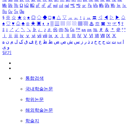
㎒
㎓
㎔
Ω
㏀
㏁
㎊
㎋
㎌
㏖
㏅
㎭
㎮
㎯
㏛
㎩
㎪
㎫
㎬
㏝
㏐
㏓
㏃
㏉
㏜
㏆
§
※
☆
★
○
●
◎
◇
◆
□
■
△
▽
→
←
↑
↓
↔
〓
◁
◀
▷
▶
♤
♠
♡
♥
♧
♣
⊙
◈
▣
◐
◑
▒
▤
▥
▨
▧
▦
▩
♨
☏
☎
☜
☞
¶
†
‡
↕
↗
↙
↖
↘
♭
♩
♪
♬
㉿
㈜
№
㏇
™
㏂
㏘
℡
＃
＆
＊
＠
ª
º
ⅰ
ⅱ
ⅲ
ⅳ
ⅴ
ⅵ
ⅶ
ⅷ
ⅸ
ⅹ
Ⅰ
Ⅱ
Ⅲ
Ⅳ
Ⅴ
Ⅵ
Ⅶ
Ⅷ
Ⅸ
Ⅹ
ا
ب
ت
ث
ج
ح
خ
د
ذ
ر
ز
س
ش
ص
ض
ط
ظ
ع
غ
ف
ق
ک
ل
م
ن
ه
و
ی
닫기
통합검색
국내학술논문
학위논문
해외학술논문
학술지