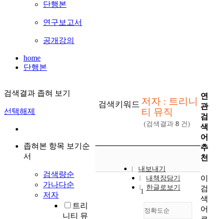
단행본
연구보고서
공개강의
home
단행본
검색결과 좁혀 보기
연
저자 : 트리니
검색키워드
관
티 뮤직
선택해제
검
(검색결과
8
건)
색
어
좁혀본 항목 보기순
추
서
천
내보내기
검색량순
이
내책장담기
가나다순
한글로보기
검
1
저자
색
트리
어
정확도순
니티 뮤