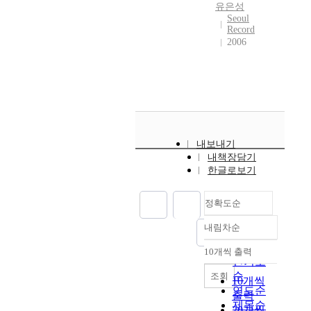
유은성
Seoul
Record
2006
내보내기
내책장담기
한글로보기
정확도순
내림차순
정확도
순
10개씩 출력
내림차순
인기도
순
조회
10개씩
연도순
출력
제목순
20개씩