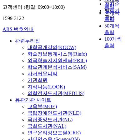
저자순
출력
고객센터 (평일: 09:00~18:00)
발행기
30개씩
관순
1599-3122
출력
50개씩
ARS 번호안내
출력
100개씩
관련누리집
출력
대학공개강의(KOCW)
학술정보통계시스템(Rinfo)
외국학술지지원센터(FRIC)
학술관계분석서비스(SAM)
사서커뮤니티
기관회원
지식나눔(LOOK)
의학전자도서관(MEDLIS)
유관기관 사이트
교육부(MOE)
국립장애인도서관(NLD)
국립중앙도서관(NL)
국회도서관(NAL)
연구윤리정보포털(CRE)
사이언스온 (ScienceON)