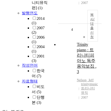
니티뮤직
2007
편]
(1)
발행연도
복
2014
사/
(1)
대
2007
출
4
(2)
신
2006
청
(1)
Trinity
2004
piano : 트
(1)
리니티피
2001
아노 독주
(3)
작성언어
용악보집 .
한국
3
어
(7)
Nelson, Jeff
자료형태
trinitymusic
비도
트리니티
서
(5)
뮤직
단행
2007
본
(3)