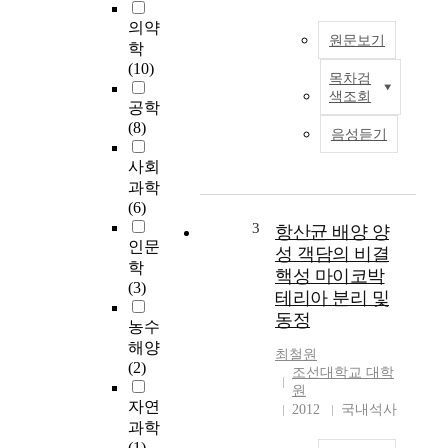
의약
원문보기
학
(10)
목차검
본
색조회
연
공학
구
(8)
음성듣기
는
제
사회
6
과학
기
(6)
국
3
항산균 배양 양
민
인문
성 객담의 비결
건
학
핵성 마이코박
강
(3)
테리아 분리 및
영
동정
양
농수
조
해양
최철원
사
(2)
조선대학교 대학
3
원
차
자연
2012
국내석사
년
과학
도
(1)