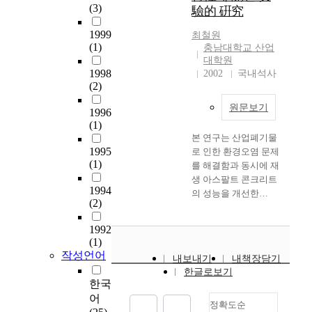
o
l
보
사
콜
원
(3)
驗的 硏究
u
o
고
선
레
등
r
g
자
치
스
으
1999
최철원
c
y
하
(1)
료
테
로
충남대학교 산업
e
f
였
대학원
의
롤
재
c
1998
o
2002
국내석사
다
경
수
활
(2)
r
r
.
우
준
용
i
s
수
에
이
원문보기
1996
s
a
2
술
따
가
(1)
i
f
0
이
른
능
본 연구는 산업폐기물
s
e
0
불
수
한
1995
로 인한 환경오염 문제
c
t
6
가
축
것
(1)
를 해결함과 동시에 재
a
y
년
능
기
으
생 아스팔트 콘크리트
u
m
1
한
혈
로
1994
의 성능을 개선한
s
a
월
간
압
알
(2)
CRM(Crumb Rubber
e
n
부
암
,
려
Modifier) 재생개질아
d
a
터
의
이
져
1992
스팔트 콘크리트를 개
b
g
2
(1)
치
완
있
발하고자 하는 것으로,
y
e
작성언어
0
료
기
으
내보내기
내책장담기
이를 위하여 폐타이어
i
m
1
로
혈
나
한글로보기
분말, 폐아스팔트 콘크
n
e
0
한국
서
압
,
리트 재생골재 및 SBR
c
n
년
어
많
,
골
Latex를 사용하여 내
정확도순
r
t
1
은
H
재