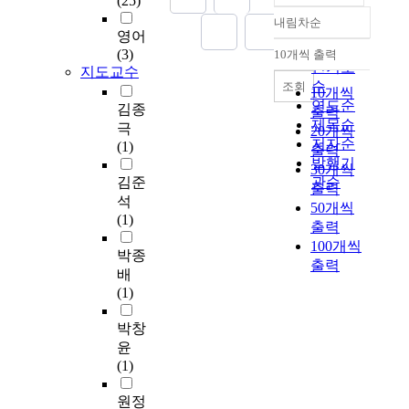
(25)
유동성, 내균열성, 고
e
o
2
경
O
자
내림차순
내구성 등의 품질특성
정확도
a
n
월
영어
우
M
원
을 갖춘 CRM 재생개
순
s
c
까
(3)
10개씩 출력
에
A
으
내림차순
질아스팔트 콘크리트
인기도
i
o
지도교수
지
서
-
로
를 제조하기 위한 배합
순
조회
n
n
광
사
I
서
10개씩
설계를 마샬방법에 의
연도순
g
s
주
김종
용
R
재
출력
하여 수행하고, 최적아
제목순
w
t
의
극
되
,
활
20개씩
스팔트함량에서의 마
o
저자순
r
한
(1)
고
h
용
출력
샬안정도, 흐름값, 회
r
u
발행기
종
있
s
되
30개씩
복탄성계수, 동적안정
l
c
합
김준
관순
다
C
기
출력
도, 간접인장강도 등의
d
t
병
석
.
R
위
50개씩
역학적 특성을 분석하
p
i
원
(1)
이
P
해
출력
기 위한 실험적 연구를
o
o
진
연
와
서
100개씩
수행하였다. 본 연구에
p
n
단
박종
구
의
는
서 수행한 연구결과를
출력
u
s
검
배
에
관
품
요약하면 다음과 같다.
l
i
사
(1)
서
계
질
(1) CRM 재생개질아
a
t
의
는
는
에
스팔트 콘크리트의 마
t
e
학
박창
간
분
대
샬안정도 및 흐름값은
i
s
과
윤
암
산
한
폐타이어분말 및 SBR
o
e
미
(1)
에
분
보
Latex 혼입에 의하여
n
n
생
서
석
다
크게 향상되는 것으로
a
a
물
원정
정
과
철