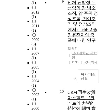
9
인체 원발성 위
(1)
t
o
서
선
을
다
선암의 암 병소
h
n
분
치
본
.
2012
조직, 암 주위 정
p
c
리
료
연
건
(1)
r
o
상조직, 전이조
비
의
구
설
o
m
율
직 및 정상조직
역
의
폐
2011
b
p
의
할
최
기
에서 c-erbB-2 종
(1)
l
u
증
이
종
물
양유전자의 증
e
t
가
변
연
은
2009
폭에 대한 연구
m
e
및
화
구
처
(3)
s
r
동
되
대
리
최철원
s
v
정
고
상
과
2007
고려대학교 대학
u
i
균
(1)
원
있
으
정
c
s
1994
국내박사
주
다
로
을
h
2005
i
의
.
정
거
(1)
a
o
지
특
의
치
복사/대출
s
n
역
히
하
면
신청
2004
t
t
적
정
였
새
(1)
h
e
특
위
다
로
10
e
c
CRM 再生改質
성
적
.
운
2002
r
h
을
아스팔트 콘크
체
H
골
(1)
e
n
알
부
D
재
리트의 力學的
s
o
아
방
L
자
特性에 關한 實
2000