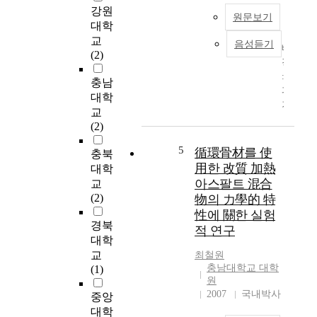
으
이
강원
원문보기
로
상
대학
생
성
교
음성듣기
각
배
인
(2)
하
경
을
지
:
대
충남
않
과
상
대학
았
거
으
교
다
수
로
(2)
.
술
H
하
이
D
5
循環骨材를 使
충북
지
불
L
用한 改質 加熱
대학
만
가
콜
아스팔트 混合
교
최
능
레
(2)
物의 力學的 特
근
한
스
性에 關한 실험
에
간
테
경북
적 연구
N
암
롤
대학
T
환
수
교
최철원
M
자
준
충남대학교 대학
(1)
의
에
에
원
분
서
따
2007
국내박사
중앙
리
방
른
대학
비
사
수