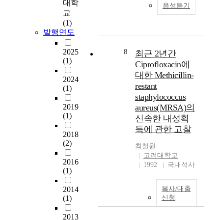
e
균
만
3
며
대학
음성듣기
o
u
배
최
7
,
교
m
t
양
근
1
이
(1)
m
i
양
방
명
에
발행연도
u
l
성
사
(
대
n
i
객
선
남
한
2025
8
최근 2년간
i
z
담
(1)
치
자
처
Ciprofloxacin에
t
a
중
료
1
리
대한 Methicillin-
y
2024
t
N
기
,
문
restant
(1)
h
i
T
술
8
제
staphylococcus
a
o
M
의
7
가
2019
aureus(MRSA)의
s
n
의
발
9
날
(1)
신속한 내성획
b
o
분
달
명
로
e
득에 관한 고찰
f
리
로
,
심
2018
e
C
비
간
여
각
(2)
최철원
n
C
율
암
자
해
고려대학교
f
T
및
환
2
지
2016
1992
국내석사
a
V
동
자
,
고
(1)
c
b
정
에
4
있
e
a
을
서
9
는
2014
복사/대출
d
s
분
(1)
신청
의
2
실
w
e
석
방
명
정
i
2013
d
해
사
)
이