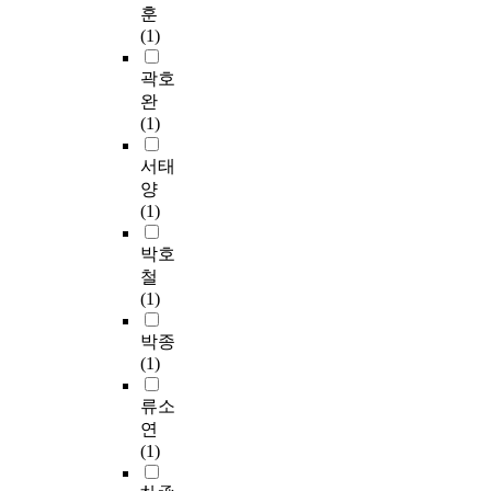
확인되었다. (2) 회복
n
b
검
훈
위
다
저
탄성계수는 재생골재
d
l
사
(1)
적
른
한
혼입률이 증가할수록
t
e
실
체
혼
입
감소하는 것으로 나타
h
s
에
곽호
부
란
증
나 신재 아스팔트 콘크
e
s
폐
완
방
변
이
리트에 비하여 재생아
a
u
질
(1)
사
수
필
스팔트 콘크리트의 피
c
p
환
선
를
요
로저항성이 감소하는
c
e
이
서태
치
통
할
것으로 나타났다. 그러
e
r
의
양
료
제
것
나 폐타이어분말 및
l
v
심
(1)
의
한
으
SBR Latex를 혼입한
e
i
되
방
상
로
경우에는 재생아스팔
r
s
어
박호
법
태
판
트 콘크리트의 피로저
a
o
입
철
으
에
단
항성이 크게 개선되어
t
r
원
(1)
로
서
된
신재아스팔트 콘크리
i
s
과
써
공
다
트보다 우수한 것으로
o
t
외
박종
사
분
.
확인되었다. (3) 동적
n
o
래
(1)
용
산
따
안정도는 폐타이어분
o
m
진
되
분
라
말 및 SBR Latex의 혼
f
o
류소
료
는
석
서
입에 의하여 신재아스
t
n
를
연
입
을
본
팔트 콘크리트보다 우
h
i
온
(1)
체
이
연
수한 것으로 나타나 소
e
t
환
세
용
구
성변형에 대한 저항성
e