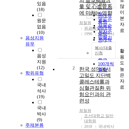
의 血漿脂質含
로
순
있음
10개씩 출력
내림차순
많
量 및 心血菅系
인기도
(18)
이
에 미치는 영향
순
조회
10개씩
본
연도순
원문
출력
최철원
자
제목순
없음
20개씩
원광대학교
료
저자순
(10)
출력
1996
국내석사
발행기
음성지원
30개씩
관순
유무
출력
복사/대출
활
50개씩
신청
음성
용
출력
지원
도
100개씩
(12)
2
한국 성인에서
높
출력
학위유형
은
고밀도 지단백
자
콜레스테롤과
국내
료
심혈관질환 위
석사
험요인과의 관
(19)
련성
국내
최철원
박사
조선대학교 일반
(9)
대학원
주제분류
2018
국내박사