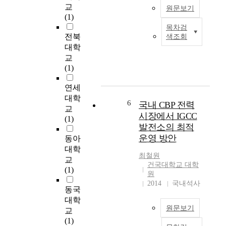
교
원문보기
율
선
축
(1)
이
치
기
목차검
높
료
혈
최
전북
색조회
아
는
압
근
대학
지
치
,
우
교
고
료
이
리
(1)
있
효
완
사
고
과
기
회
연세
,
는
혈
에
대학
치
미
혈
서
6
국내 CBP 전력
교
료
미
압
환
시장에서 IGCC
(1)
를
하
,
경
발전소의 최적
위
며
H
에
운영 방안
동아
한
합
O
대
대학
균
병
M
한
최철원
교
동
증
A
중
건국대학교 대학
(1)
정
의
-
요
원
의
위
I
성
2014
국내석사
동국
중
험
R
이
대학
요
은
,
강
원문보기
교
성
높
h
조
(1)
이
아
s
되