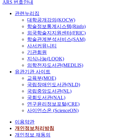
ARS 번호안내
타이어분말 및 SBR
v
o
B
o
.
크
Latex의 혼입에 의하
e
r
와
d
리
관련누리집
여 크게 개선되는 것으
l
k
N
u
첫
트
대학공개강의(KOCW)
로 확인되었다. (5)
o
e
T
l
째
및
학술정보통계시스템(Rinfo)
CRM 재생개질아스팔
p
r
M
a
,
아
외국학술지지원센터(FRIC)
트 콘크리트의 내균열
i
s
으
t
혈
스
성, 내유동성 등의 역
학술관계분석서비스(SAM)
n
f
로
e
중
팔
학적 특성은 폐타이어
사서커뮤니티
g
r
분
d
H
트
분말 및 SBR Latex의
기관회원
c
o
리
a
D
콘
혼입에 의하여 크게 개
지식나눔(LOOK)
o
m
하
r
L
크
선되어 신재아스팔트
의학전자도서관(MEDLIS)
u
o
였
c
콜
리
콘크리트보다 우수한
유관기관 사이트
n
f
다
t
레
트
품질의 확보가 가능한
t
교육부(MOE)
f
.
h
스
순
것으로 확인되었다. 또
r
i
국립장애인도서관(NLD)
N
e
테
환
한 폐타이어분말을 혼
i
c
T
국립중앙도서관(NL)
r
롤
골
입하는 경우보다 SBR
e
e
M
국회도서관(NAL)
a
수
재
Latex를 혼입하는 경
s
s
으
p
준
를
연구윤리정보포털(CRE)
우가 적은 혼입량에서
a
e
로
y
은
가
사이언스온 (ScienceON)
도 더 우수한 특성을
n
t
분
,
남
열
나타내었다. The
d
t
리
이용약관
V
자
아
purpose of this study is
t
i
된
개인정보처리방침
M
에
스
to develop CRM
h
n
검
A
서
팔
개인정보 재동의
recycling asphalt