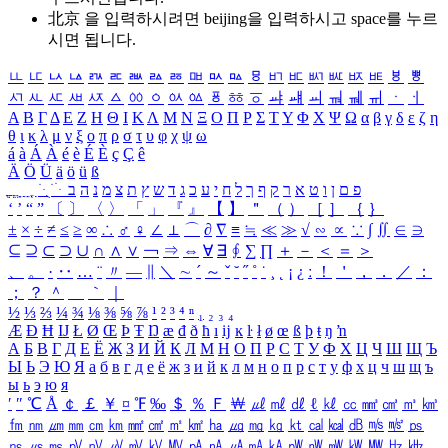
北京 을 입력하시려면
beijing
을 입력하시고 space를 누르
시면 됩니다.
ㅥ
ㅦ
ㅧ
ㅨ
ㅩ
ㅪ
ㅫ
ㅬ
ㅭ
ㅮ
ㅯ
ㅰ
ㅱ
ㅲ
ㅳ
ㅴ
ㅵ
ㅶ
ㅷ
ㅸ
ㅹ
ㅺ
ㅻ
ㅼ
ㅽ
ㅾ
ㅿ
ㆀ
ㆁ
ㆂ
ㆃ
ㆄ
ㆅ
ㆆ
ㆇ
ㆈ
ㆉ
ㆊ
ㆋ
ㆌ
ㆍ
ㆎ
Α
Β
Γ
Δ
Ε
Ζ
Η
Θ
Ι
Κ
Λ
Μ
Ν
Ξ
Ο
Π
Ρ
Σ
Τ
Υ
Φ
Χ
Ψ
Ω
α
β
γ
δ
ε
ζ
η
θ
ι
κ
λ
μ
ν
ξ
ο
π
ρ
σ
τ
υ
φ
χ
ψ
ω
á
à
Á
À
é
è
É
È
ç
Ç
ê
Ä
Ö
Ü
ä
ö
ü
ß
ְ
ֳ
ֲ
ֱ
ָ
ַ
ֵ
ֶ
ִ
ֹ
ּ
ֻ
ׂ
ׁ
ּ
ב
ה
נ
מ
צ
ת
ץ
ש
ד
ג
כ
ע
י
ח
ל
ך
ף
ק
ר
א
ט
ו
ן
ם
פ
‘
’
“
”
〔
〕
〈
〉
「
」
『
』
【
】
＂
（
）
［
］
｛
｝
±
×
÷
≠
≤
≥
∞
∴
♂
♀
∠
⊥
⌒
∂
∇
≡
≒
≪
≫
√
∽
∝
∵
∫
∬
∈
∋
⊆
⊇
⊂
⊃
∪
∩
∧
∨
￢
⇒
⇔
∀
∃
∮
∑
∏
＋
－
＜
＝
＞
、
。
·
‥
…
¨
〃
―
∥
＼
∼
´
～
ˇ
˘
˝
˚
˙
¸
˛
¡
¿
ː
！
＇
，
．
／
：
；
？
＾
＿
｀
｜
½
⅓
⅔
¼
¾
⅛
⅜
⅝
⅞
¹
²
³
⁴
ⁿ
₁
₂
₃
₄
Æ
Ð
Ħ
Ĳ
Ł
Ø
Œ
Þ
Ŧ
Ŋ
æ
đ
ð
ħ
ı
ĳ
ĸ
ŀ
ł
ø
œ
ß
þ
ŧ
ŋ
ŉ
А
Б
В
Г
Д
Е
Ё
Ж
З
И
Й
К
Л
М
Н
О
П
Р
С
Т
У
Ф
Х
Ц
Ч
Ш
Щ
Ъ
Ы
Ь
Э
Ю
Я
а
б
в
г
д
е
ё
ж
з
и
й
к
л
м
н
о
п
р
с
т
у
ф
х
ц
ч
ш
щ
ъ
ы
ь
э
ю
я
′
″
℃
Å
￠
￡
￥
¤
℉
‰
＄
％
Ｆ
￦
㎕
㎖
㎗
ℓ
㎘
㏄
㎣
㎤
㎥
㎦
㎙
㎚
㎛
㎜
㎝
㎞
㎟
㎠
㎡
㎢
㏊
㎍
㎎
㎏
㏏
㎈
㎉
㏈
㎧
㎨
㎰
㎱
㎲
㎳
㎴
㎵
㎶
㎷
㎸
㎹
㎀
㎁
㎂
㎃
㎄
㎺
㎻
㎽
㎾
㎿
㎐
㎑