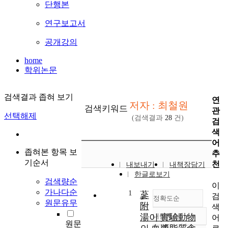
단행본
연구보고서
공개강의
home
학위논문
검색결과 좁혀 보기
연
저자 : 최철원
검색키워드
관
선택해제
(검색결과
28
건)
검
색
어
좁혀본 항목 보
추
기순서
천
내보내기
내책장담기
한글로보기
검색량순
이
가나다순
1
蔘
검
정확도순
원문유무
附
색
湯이 實驗動物
내림차순
어
정확도
원문