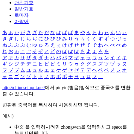
단위기호
일반기호
로마자
아랍어
あ
ぁ
か
が
さ
ざ
た
だ
な
は
ば
ぱ
ま
や
ゃ
ら
わ
ゎ
ん
い
ぃ
き
ぎ
し
じ
ち
ぢ
に
ひ
び
ぴ
み
り
う
ぅ
く
ぐ
す
ず
つ
づ
っ
ぬ
ふ
ぶ
ぷ
む
ゆ
ゅ
る
え
ぇ
け
げ
せ
ぜ
て
で
ね
へ
べ
ぺ
め
れ
お
ぉ
こ
ご
そ
ぞ
と
ど
の
ほ
ぼ
ぽ
も
よ
ょ
ろ
を
ア
ァ
カ
サ
ザ
タ
ダ
ナ
ハ
バ
パ
マ
ヤ
ャ
ラ
ワ
ヮ
ン
イ
ィ
キ
ギ
シ
ジ
チ
ヂ
ニ
ヒ
ビ
ピ
ミ
リ
ウ
ゥ
ク
グ
ス
ズ
ツ
ヅ
ッ
ヌ
フ
ブ
プ
ム
ユ
ュ
ル
エ
ェ
ケ
ゲ
セ
ゼ
テ
デ
ヘ
ベ
ペ
メ
レ
オ
ォ
コ
ゴ
ソ
ゾ
ト
ド
ノ
ホ
ボ
ポ
モ
ヨ
ョ
ロ
ヲ
―
http://chineseinput.net/
에서 pinyin(병음)방식으로 중국어를 변환
할 수 있습니다.
변환된 중국어를 복사하여 사용하시면 됩니다.
예시)
中文 을 입력하시려면
zhongwen
을 입력하시고 space를
누르시면됩니다.