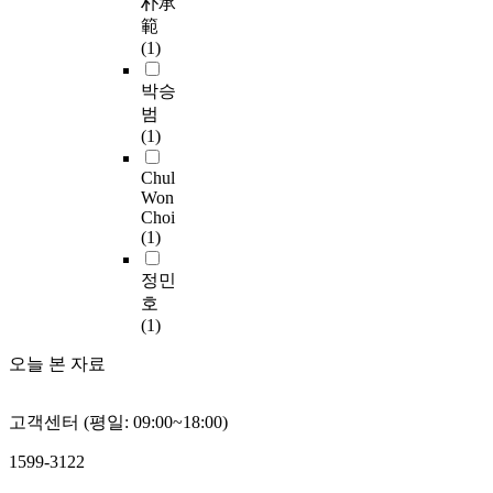
o
朴承
자
기
하
에
이 크게 향상되는 것으
c
r
로
範
조
여
서
로 확인되었다. 그러나
o
t
부
(1)
절
알
는
재생골재 혼입률이
n
h
터
회
아
건
50%인 경우에는 증가
o
e
박승
의
전
보
설
경향이 다소 둔화되는
m
u
뢰
범
방
았
폐
것으로 나타났는데 이
i
n
된
(1)
사
다
기
것은 재생골재의 혼입
c
s
객
선
.
물
률 증가에 의하여 다짐
d
Chul
a
담
치
중
도 및 밀도가 감소하였
Won
e
f
중
료
본
가
기 때문인 것으로 판단
Choi
v
e
항
(
연
장
된다. (4) 간접인장강
(1)
e
b
산
v
구
높
도는 폐타이어분말을
l
e
균
o
의
은
정민
10%, 20% 혼입한 경
o
h
배
l
주
비
우에는 신재아스팔트
호
p
a
양
u
요
율
콘크리트에 비하여 각
(1)
m
v
양
m
결
을
각 0.9∼3.6%,
e
i
성
e
과
차
오늘 본 자료
0.8∼2.7% 증가하고,
n
o
인
t
는
지
SBR Latex를 3% 혼입
t
r
검
r
다
하
한 경우에는 1.7∼4.4%
o
s
체
고객센터 (평일: 09:00~18:00)
i
음
고
증가하는 것으로 나타
f
o
로
c
과
있
나 재생아스팔트 콘크
1599-3122
d
f
M
-
같
는
리트의 내균열성이 폐
e
w
T
m
다
콘