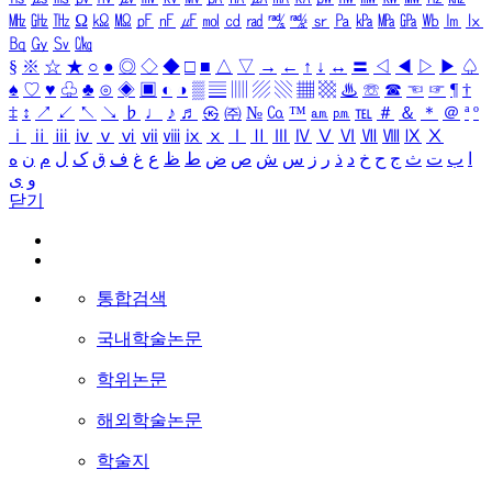
㎒
㎓
㎔
Ω
㏀
㏁
㎊
㎋
㎌
㏖
㏅
㎭
㎮
㎯
㏛
㎩
㎪
㎫
㎬
㏝
㏐
㏓
㏃
㏉
㏜
㏆
§
※
☆
★
○
●
◎
◇
◆
□
■
△
▽
→
←
↑
↓
↔
〓
◁
◀
▷
▶
♤
♠
♡
♥
♧
♣
⊙
◈
▣
◐
◑
▒
▤
▥
▨
▧
▦
▩
♨
☏
☎
☜
☞
¶
†
‡
↕
↗
↙
↖
↘
♭
♩
♪
♬
㉿
㈜
№
㏇
™
㏂
㏘
℡
＃
＆
＊
＠
ª
º
ⅰ
ⅱ
ⅲ
ⅳ
ⅴ
ⅵ
ⅶ
ⅷ
ⅸ
ⅹ
Ⅰ
Ⅱ
Ⅲ
Ⅳ
Ⅴ
Ⅵ
Ⅶ
Ⅷ
Ⅸ
Ⅹ
ا
ب
ت
ث
ج
ح
خ
د
ذ
ر
ز
س
ش
ص
ض
ط
ظ
ع
غ
ف
ق
ک
ل
م
ن
ه
و
ی
닫기
통합검색
국내학술논문
학위논문
해외학술논문
학술지