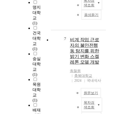
목차검
T
커
적
C
고
색조회
명지
o
지
극
R
있
d
대학
고
적
P
으
음성듣기
a
교
있
치
와
나
y
(1)
다
료
의
건
,
.
목
관
설
t
건국
본
적
련
폐
h
대학
연
7
의
성
기
비계 작업 근로
e
구
교
수
을
물
자의 불안전행
i
는
(1)
단
알
의
동 탐지를 위한
n
광
으
아
발
밝기 변화 스켈
t
숭실
주
로
보
생
레톤 모델 개발
e
의
대학
사
고
량
r
한
교
용
자
은
최철원
n
종
(1)
되
하
매
충북대학교
a
합
지
였
년
2024
국내석사
t
병
목원
않
다
급
i
원
대학
았
.
증
원문보기
o
에
다
하
교
n
서
.
총
고
(1)
목차검
a
T
항
하
4
있
색조회
l
h
산
배재
지
,
으
c