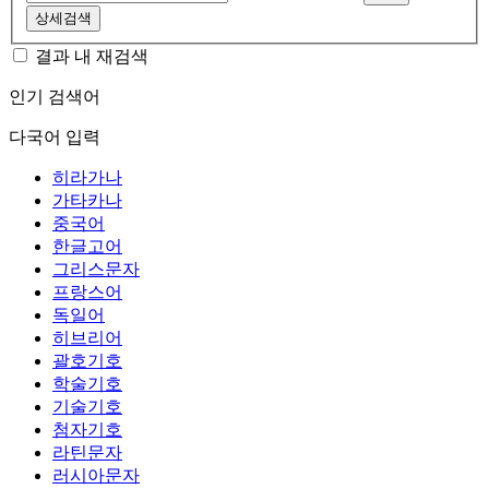
상세검색
결과 내 재검색
인기 검색어
다국어 입력
히라가나
가타카나
중국어
한글고어
그리스문자
프랑스어
독일어
히브리어
괄호기호
학술기호
기술기호
첨자기호
라틴문자
러시아문자