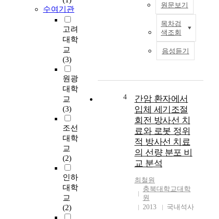
원문보기
(
수여기관
2
목차검
N
0
고려
색조회
T
1
대학
M
5
교
음성듣기
질
년
(3)
환
)
은
원
원광
과
자
대학
거
료
4
간암 환자에서
교
에
를
(3)
입체 세기조절
는
바
회전 방사선 치
공
탕
조선
료와 로봇 정위
중
으
대학
적 방사선 치료
건
로
교
의 선량 분포 비
강
참
(2)
교 분석
에
여
치
한
인하
최철원
명
만
대학
충북대학교대학
적
1
교
원
인
9
(2)
2013
국내석사
것
세