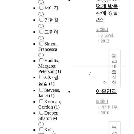
(1)
떻게 박물
서애경
관에 갔을
(1)
까?
임현철
(1)
최제니
그린이
키즈엠
(1)
2012
Simon,
Francesca
(1)
복
Haddix,
사/
Margaret
대
Peterson
(1)
출
7
서애경
신
청
옮김
(1)
Stevens,
이중인격
Janet
(1)
Korman,
최제니
Gordon
(1)
개암나무
Draper,
2010
Sharon M
(1)
복
Koll,
사/