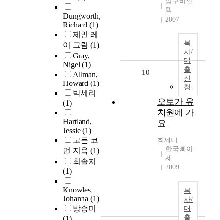
삼구바인
텍
Dungworth,
2007
Richard
(1)
제인 레
복
이 그림
(1)
사/
Gray,
대
Nigel
(1)
출
10
Allman,
신
Howard
(1)
청
박세리
오토가 유
(1)
치원에 가
Hartland,
요
Jessie
(1)
고든 코
최제니
한국삐아
먼 지음
(1)
제
최솔지
2009
(1)
Knowles,
복
Johanna
(1)
사/
방승미
대
출
(1)