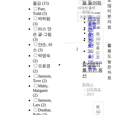
로
정확도
을 들어줘
옮김
(15)
많
순
10개씩 출력
Parr,
내림차순
이
인기도
최제니
Todd
(5)
본
개암나무
순
조회
박하람
10개씩
자
2011
연도순
(3)
출력
료
제목순
라스 얀
20개씩
저자순
복
손 글·그림
출력
발행기
사/
(3)
30개씩
대
관순
얀손, 라
활
출력
출
2
스
(3)
용
50개씩
신
박영숙
도
출력
청
(2)
높
100개씩
할아버지
오윤경
은
출력
를 위한 풍
(2)
자
선
Jansson,
료
Tove
(2)
최제니
Mahy,
가치창조
Margaret
2013
(2)
Jansson,
Lars
(2)
복
Dunbar,
사/
Polly
(2)