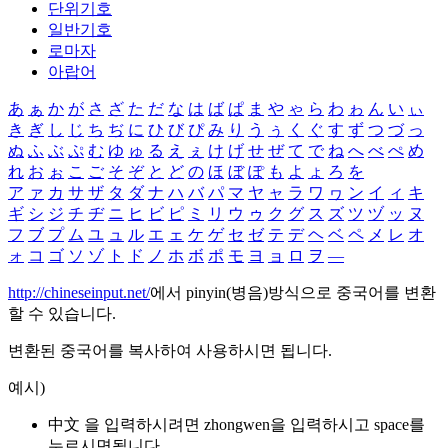
단위기호
일반기호
로마자
아랍어
あ
ぁ
か
が
さ
ざ
た
だ
な
は
ば
ぱ
ま
や
ゃ
ら
わ
ゎ
ん
い
ぃ
き
ぎ
し
じ
ち
ぢ
に
ひ
び
ぴ
み
り
う
ぅ
く
ぐ
す
ず
つ
づ
っ
ぬ
ふ
ぶ
ぷ
む
ゆ
ゅ
る
え
ぇ
け
げ
せ
ぜ
て
で
ね
へ
べ
ぺ
め
れ
お
ぉ
こ
ご
そ
ぞ
と
ど
の
ほ
ぼ
ぽ
も
よ
ょ
ろ
を
ア
ァ
カ
サ
ザ
タ
ダ
ナ
ハ
バ
パ
マ
ヤ
ャ
ラ
ワ
ヮ
ン
イ
ィ
キ
ギ
シ
ジ
チ
ヂ
ニ
ヒ
ビ
ピ
ミ
リ
ウ
ゥ
ク
グ
ス
ズ
ツ
ヅ
ッ
ヌ
フ
ブ
プ
ム
ユ
ュ
ル
エ
ェ
ケ
ゲ
セ
ゼ
テ
デ
ヘ
ベ
ペ
メ
レ
オ
ォ
コ
ゴ
ソ
ゾ
ト
ド
ノ
ホ
ボ
ポ
モ
ヨ
ョ
ロ
ヲ
―
http://chineseinput.net/
에서 pinyin(병음)방식으로 중국어를 변환
할 수 있습니다.
변환된 중국어를 복사하여 사용하시면 됩니다.
예시)
中文 을 입력하시려면
zhongwen
을 입력하시고 space를
누르시면됩니다.