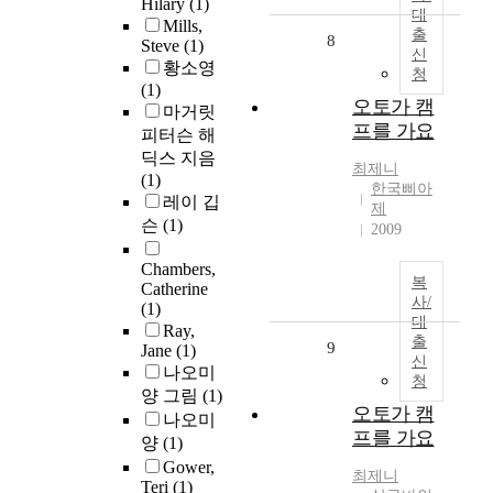
Hilary
(1)
대
Mills,
출
8
Steve
(1)
신
황소영
청
(1)
오토가 캠
마거릿
프를 가요
피터슨 해
딕스 지음
최제니
(1)
한국삐아
레이 깁
제
슨
(1)
2009
Chambers,
복
Catherine
사/
(1)
대
Ray,
출
9
Jane
(1)
신
나오미
청
양 그림
(1)
오토가 캠
나오미
프를 가요
양
(1)
Gower,
최제니
Teri
(1)