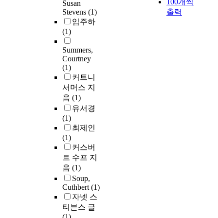
100개씩
Susan
Stevens
(1)
출력
임주하
(1)
Summers,
Courtney
(1)
커트니
서머스 지
음
(1)
유서경
(1)
최제인
(1)
커스버
트 수프 지
음
(1)
Soup,
Cuthbert
(1)
자넷 스
티븐스 글
(1)