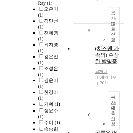
Ray
(1)
오은미
복
(1)
사/
김민선
대
(1)
출
5
전혜영
신
(1)
청
최지영
(치즈맨 가
(1)
족의) 수상
강은진
한 발명품
(1)
조성은
최제니
(1)
개암나무
김윤미
2011
(1)
한경아
복
(1)
사/
기획
(1)
대
정윤주
출
6
(1)
신
주미
(1)
청
송승희
공룡은 어