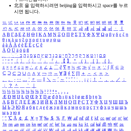
北京 을 입력하시려면
beijing
을 입력하시고 space를 누르
시면 됩니다.
ㅥ
ㅦ
ㅧ
ㅨ
ㅩ
ㅪ
ㅫ
ㅬ
ㅭ
ㅮ
ㅯ
ㅰ
ㅱ
ㅲ
ㅳ
ㅴ
ㅵ
ㅶ
ㅷ
ㅸ
ㅹ
ㅺ
ㅻ
ㅼ
ㅽ
ㅾ
ㅿ
ㆀ
ㆁ
ㆂ
ㆃ
ㆄ
ㆅ
ㆆ
ㆇ
ㆈ
ㆉ
ㆊ
ㆋ
ㆌ
ㆍ
ㆎ
Α
Β
Γ
Δ
Ε
Ζ
Η
Θ
Ι
Κ
Λ
Μ
Ν
Ξ
Ο
Π
Ρ
Σ
Τ
Υ
Φ
Χ
Ψ
Ω
α
β
γ
δ
ε
ζ
η
θ
ι
κ
λ
μ
ν
ξ
ο
π
ρ
σ
τ
υ
φ
χ
ψ
ω
á
à
Á
À
é
è
É
È
ç
Ç
ê
Ä
Ö
Ü
ä
ö
ü
ß
ְ
ֳ
ֲ
ֱ
ָ
ַ
ֵ
ֶ
ִ
ֹ
ּ
ֻ
ׂ
ׁ
ּ
ב
ה
נ
מ
צ
ת
ץ
ש
ד
ג
כ
ע
י
ח
ל
ך
ף
ק
ר
א
ט
ו
ן
ם
פ
‘
’
“
”
〔
〕
〈
〉
「
」
『
』
【
】
＂
（
）
［
］
｛
｝
±
×
÷
≠
≤
≥
∞
∴
♂
♀
∠
⊥
⌒
∂
∇
≡
≒
≪
≫
√
∽
∝
∵
∫
∬
∈
∋
⊆
⊇
⊂
⊃
∪
∩
∧
∨
￢
⇒
⇔
∀
∃
∮
∑
∏
＋
－
＜
＝
＞
、
。
·
‥
…
¨
〃
―
∥
＼
∼
´
～
ˇ
˘
˝
˚
˙
¸
˛
¡
¿
ː
！
＇
，
．
／
：
；
？
＾
＿
｀
｜
½
⅓
⅔
¼
¾
⅛
⅜
⅝
⅞
¹
²
³
⁴
ⁿ
₁
₂
₃
₄
Æ
Ð
Ħ
Ĳ
Ł
Ø
Œ
Þ
Ŧ
Ŋ
æ
đ
ð
ħ
ı
ĳ
ĸ
ŀ
ł
ø
œ
ß
þ
ŧ
ŋ
ŉ
А
Б
В
Г
Д
Е
Ё
Ж
З
И
Й
К
Л
М
Н
О
П
Р
С
Т
У
Ф
Х
Ц
Ч
Ш
Щ
Ъ
Ы
Ь
Э
Ю
Я
а
б
в
г
д
е
ё
ж
з
и
й
к
л
м
н
о
п
р
с
т
у
ф
х
ц
ч
ш
щ
ъ
ы
ь
э
ю
я
′
″
℃
Å
￠
￡
￥
¤
℉
‰
＄
％
Ｆ
￦
㎕
㎖
㎗
ℓ
㎘
㏄
㎣
㎤
㎥
㎦
㎙
㎚
㎛
㎜
㎝
㎞
㎟
㎠
㎡
㎢
㏊
㎍
㎎
㎏
㏏
㎈
㎉
㏈
㎧
㎨
㎰
㎱
㎲
㎳
㎴
㎵
㎶
㎷
㎸
㎹
㎀
㎁
㎂
㎃
㎄
㎺
㎻
㎽
㎾
㎿
㎐
㎑