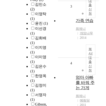
대
김민소
출
3
(2)
신
이영탁
청
(1)
가족 연습
윤진
(1)
이선경
최제니
(1)
개암나무
김희배
2014
(1)
이지영
복
(1)
사/
이미영
대
(1)
출
4
김은수
신
청
(1)
한영옥
엄마 아빠
(1)
를 바꿔 주
김정미
는 가게
(1)
서명자
최제니
(1)
예림당
Gibson,
2011