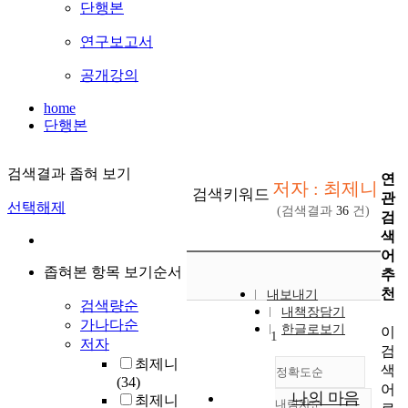
단행본
연구보고서
공개강의
home
단행본
검색결과 좁혀 보기
연
저자 : 최제니
검색키워드
관
선택해제
(검색결과
36
건)
검
색
어
좁혀본 항목 보기순서
추
천
내보내기
검색량순
내책장담기
가나다순
한글로보기
이
1
저자
검
최제니
색
정확도순
(34)
어
나의 마음
최제니
내림차순