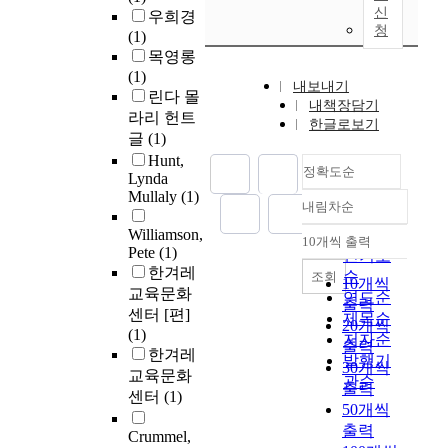
신
우희경
청
(1)
목영롱
(1)
내보내기
린다 몰
내책장담기
라리 헌트
한글로보기
글
(1)
Hunt,
정확도순
Lynda
Mullaly
(1)
내림차순
정확도
Williamson,
순
10개씩 출력
내림차순
Pete
(1)
인기도
한겨레
순
조회
10개씩
교육문화
연도순
출력
센터 [편]
제목순
20개씩
(1)
저자순
출력
한겨레
발행기
30개씩
교육문화
관순
출력
센터
(1)
50개씩
출력
Crummel,