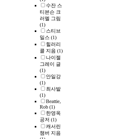
수잔 스
티븐슨 크
러멜 그림
(1)
스티브
밀스
(1)
힐러리
콜 지음
(1)
나이젤
그레이 글
(1)
안일강
(1)
최사발
(1)
Beattie,
Rob
(1)
한영옥
공저
(1)
캐서린
챔버 지음