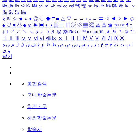
㎒
㎓
㎔
Ω
㏀
㏁
㎊
㎋
㎌
㏖
㏅
㎭
㎮
㎯
㏛
㎩
㎪
㎫
㎬
㏝
㏐
㏓
㏃
㏉
㏜
㏆
§
※
☆
★
○
●
◎
◇
◆
□
■
△
▽
→
←
↑
↓
↔
〓
◁
◀
▷
▶
♤
♠
♡
♥
♧
♣
⊙
◈
▣
◐
◑
▒
▤
▥
▨
▧
▦
▩
♨
☏
☎
☜
☞
¶
†
‡
↕
↗
↙
↖
↘
♭
♩
♪
♬
㉿
㈜
№
㏇
™
㏂
㏘
℡
＃
＆
＊
＠
ª
º
ⅰ
ⅱ
ⅲ
ⅳ
ⅴ
ⅵ
ⅶ
ⅷ
ⅸ
ⅹ
Ⅰ
Ⅱ
Ⅲ
Ⅳ
Ⅴ
Ⅵ
Ⅶ
Ⅷ
Ⅸ
Ⅹ
ا
ب
ت
ث
ج
ح
خ
د
ذ
ر
ز
س
ش
ص
ض
ط
ظ
ع
غ
ف
ق
ک
ل
م
ن
ه
و
ی
닫기
통합검색
국내학술논문
학위논문
해외학술논문
학술지