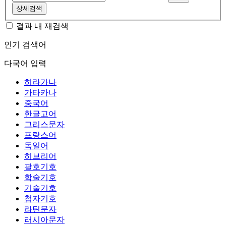
상세검색
결과 내 재검색
인기 검색어
다국어 입력
히라가나
가타카나
중국어
한글고어
그리스문자
프랑스어
독일어
히브리어
괄호기호
학술기호
기술기호
첨자기호
라틴문자
러시아문자