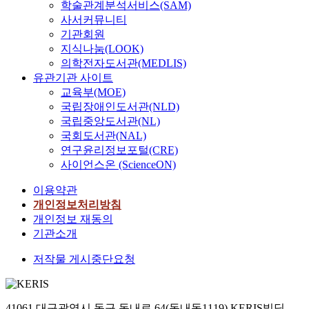
학술관계분석서비스(SAM)
사서커뮤니티
기관회원
지식나눔(LOOK)
의학전자도서관(MEDLIS)
유관기관 사이트
교육부(MOE)
국립장애인도서관(NLD)
국립중앙도서관(NL)
국회도서관(NAL)
연구윤리정보포털(CRE)
사이언스온 (ScienceON)
이용약관
개인정보처리방침
개인정보 재동의
기관소개
저작물 게시중단요청
41061 대구광역시 동구 동내로 64(동내동1119) KERIS빌딩