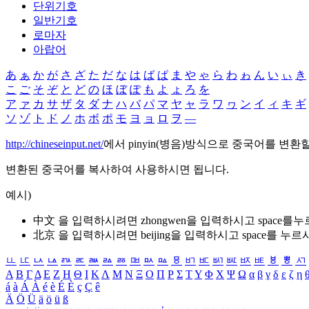
단위기호
일반기호
로마자
아랍어
あ
ぁ
か
が
さ
ざ
た
だ
な
は
ば
ぱ
ま
や
ゃ
ら
わ
ゎ
ん
い
ぃ
き
こ
ご
そ
ぞ
と
ど
の
ほ
ぼ
ぽ
も
よ
ょ
ろ
を
ア
ァ
カ
サ
ザ
タ
ダ
ナ
ハ
バ
パ
マ
ヤ
ャ
ラ
ワ
ヮ
ン
イ
ィ
キ
ギ
ソ
ゾ
ト
ド
ノ
ホ
ボ
ポ
モ
ヨ
ョ
ロ
ヲ
―
http://chineseinput.net/
에서 pinyin(병음)방식으로 중국어를 변환
변환된 중국어를 복사하여 사용하시면 됩니다.
예시)
中文 을 입력하시려면
zhongwen
을 입력하시고 space를
北京 을 입력하시려면
beijing
을 입력하시고 space를 누르
ㅥ
ㅦ
ㅧ
ㅨ
ㅩ
ㅪ
ㅫ
ㅬ
ㅭ
ㅮ
ㅯ
ㅰ
ㅱ
ㅲ
ㅳ
ㅴ
ㅵ
ㅶ
ㅷ
ㅸ
ㅹ
ㅺ
Α
Β
Γ
Δ
Ε
Ζ
Η
Θ
Ι
Κ
Λ
Μ
Ν
Ξ
Ο
Π
Ρ
Σ
Τ
Υ
Φ
Χ
Ψ
Ω
α
β
γ
δ
ε
ζ
η
á
à
Á
À
é
è
É
È
ç
Ç
ê
Ä
Ö
Ü
ä
ö
ü
ß