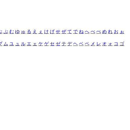
ぶ
ぷ
む
ゆ
ゅ
る
え
ぇ
け
げ
せ
ぜ
て
で
ね
へ
べ
ぺ
め
れ
お
ぉ
プ
ム
ユ
ュ
ル
エ
ェ
ケ
ゲ
セ
ゼ
テ
デ
ヘ
ベ
ペ
メ
レ
オ
ォ
コ
ゴ