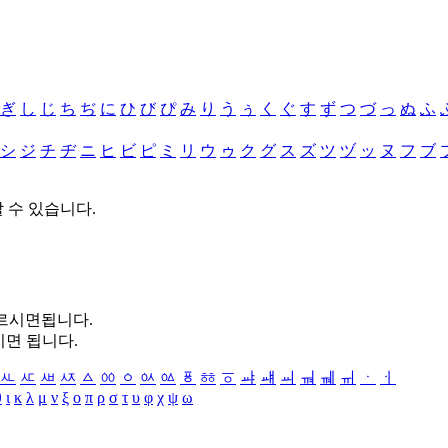
ぎ
し
じ
ち
ぢ
に
ひ
び
ぴ
み
り
う
ぅ
く
ぐ
す
ず
つ
づ
っ
ぬ
ふ
シ
ジ
チ
ヂ
ニ
ヒ
ビ
ピ
ミ
リ
ウ
ゥ
ク
グ
ス
ズ
ツ
ヅ
ッ
ヌ
フ
ブ
할 수 있습니다.
누르시면됩니다.
시면 됩니다.
ㅻ
ㅼ
ㅽ
ㅾ
ㅿ
ㆀ
ㆁ
ㆂ
ㆃ
ㆄ
ㆅ
ㆆ
ㆇ
ㆈ
ㆉ
ㆊ
ㆋ
ㆌ
ㆍ
ㆎ
θ
ι
κ
λ
μ
ν
ξ
ο
π
ρ
σ
τ
υ
φ
χ
ψ
ω