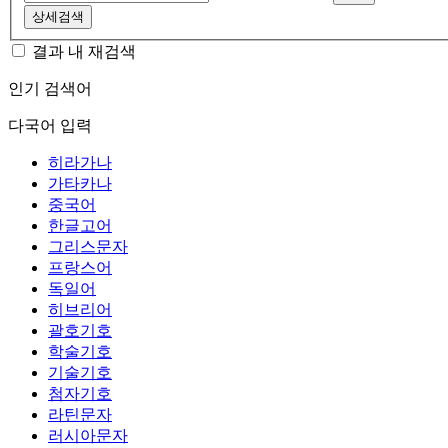
상세검색
결과 내 재검색
인기 검색어
다국어 입력
히라가나
가타카나
중국어
한글고어
그리스문자
프랑스어
독일어
히브리어
괄호기호
학술기호
기술기호
첨자기호
라틴문자
러시아문자