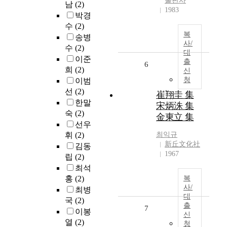
출판사
남
(2)
1983
박경
수
(2)
복
송병
사/
수
(2)
대
이준
출
6
희
(2)
신
청
이범
선
(2)
崔翔圭 集
한말
宋炳洙 集
숙
(2)
金東立 集
선우
휘
(2)
최익규
新丘文化社
김동
1967
립
(2)
최석
홍
(2)
복
사/
최병
대
국
(2)
출
7
이봉
신
열
(2)
청