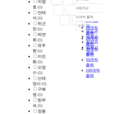
이영
호
(1)
내림차순
정확도
안태
순
10개씩 출력
석
(1)
내림차순
인기도
하근
순
조회
10개씩
찬
(1)
연도순
출력
박연
제목순
20개씩
희
(1)
저자순
출력
유주
발행기
30개씩
현
(1)
관순
출력
이진
50개씩
화
(1)
출력
오영
100개씩
수
(1)
출력
신태
양사
(1)
구혜
영
(1)
한무
숙
(1)
장용