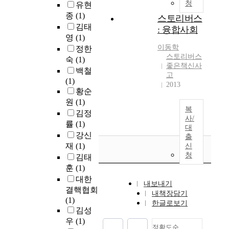
청
유현
종
(1)
스토리버스
김태
: 융합사회
영
(1)
이동학
정한
스토리버스
숙
(1)
좋은책신사
백철
고
(1)
2013
황순
원
(1)
복
김정
사/
률
(1)
대
강신
출
재
(1)
신
청
김태
훈
(1)
대한
내보내기
결핵협회
내책장담기
(1)
한글로보기
김성
우
(1)
정확도순