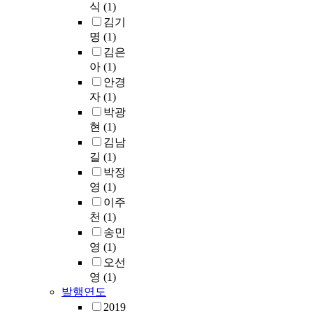
식
(1)
김기
명
(1)
김은
아
(1)
안경
자
(1)
박광
현
(1)
김남
길
(1)
박정
영
(1)
이주
천
(1)
송민
영
(1)
오선
영
(1)
발행연도
2019