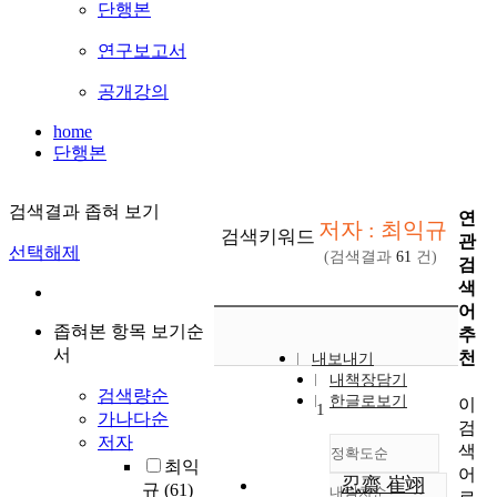
단행본
연구보고서
공개강의
home
단행본
검색결과 좁혀 보기
연
저자 : 최익규
검색키워드
관
선택해제
(검색결과
61
건)
검
색
어
좁혀본 항목 보기순
추
서
천
내보내기
내책장담기
검색량순
한글로보기
이
1
가나다순
검
저자
색
정확도순
최익
어
忍齋 崔翊
규
(61)
내림차순