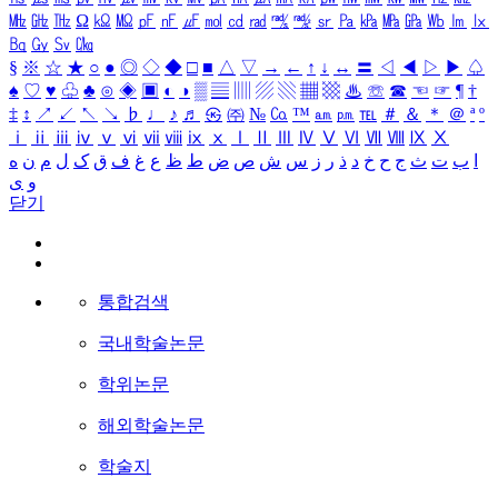
㎒
㎓
㎔
Ω
㏀
㏁
㎊
㎋
㎌
㏖
㏅
㎭
㎮
㎯
㏛
㎩
㎪
㎫
㎬
㏝
㏐
㏓
㏃
㏉
㏜
㏆
§
※
☆
★
○
●
◎
◇
◆
□
■
△
▽
→
←
↑
↓
↔
〓
◁
◀
▷
▶
♤
♠
♡
♥
♧
♣
⊙
◈
▣
◐
◑
▒
▤
▥
▨
▧
▦
▩
♨
☏
☎
☜
☞
¶
†
‡
↕
↗
↙
↖
↘
♭
♩
♪
♬
㉿
㈜
№
㏇
™
㏂
㏘
℡
＃
＆
＊
＠
ª
º
ⅰ
ⅱ
ⅲ
ⅳ
ⅴ
ⅵ
ⅶ
ⅷ
ⅸ
ⅹ
Ⅰ
Ⅱ
Ⅲ
Ⅳ
Ⅴ
Ⅵ
Ⅶ
Ⅷ
Ⅸ
Ⅹ
ا
ب
ت
ث
ج
ح
خ
د
ذ
ر
ز
س
ش
ص
ض
ط
ظ
ع
غ
ف
ق
ک
ل
م
ن
ه
و
ی
닫기
통합검색
국내학술논문
학위논문
해외학술논문
학술지