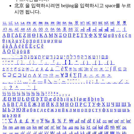
北京 을 입력하시려면
beijing
을 입력하시고 space를 누르
시면 됩니다.
ㅥ
ㅦ
ㅧ
ㅨ
ㅩ
ㅪ
ㅫ
ㅬ
ㅭ
ㅮ
ㅯ
ㅰ
ㅱ
ㅲ
ㅳ
ㅴ
ㅵ
ㅶ
ㅷ
ㅸ
ㅹ
ㅺ
ㅻ
ㅼ
ㅽ
ㅾ
ㅿ
ㆀ
ㆁ
ㆂ
ㆃ
ㆄ
ㆅ
ㆆ
ㆇ
ㆈ
ㆉ
ㆊ
ㆋ
ㆌ
ㆍ
ㆎ
Α
Β
Γ
Δ
Ε
Ζ
Η
Θ
Ι
Κ
Λ
Μ
Ν
Ξ
Ο
Π
Ρ
Σ
Τ
Υ
Φ
Χ
Ψ
Ω
α
β
γ
δ
ε
ζ
η
θ
ι
κ
λ
μ
ν
ξ
ο
π
ρ
σ
τ
υ
φ
χ
ψ
ω
á
à
Á
À
é
è
É
È
ç
Ç
ê
Ä
Ö
Ü
ä
ö
ü
ß
ְ
ֳ
ֲ
ֱ
ָ
ַ
ֵ
ֶ
ִ
ֹ
ּ
ֻ
ׂ
ׁ
ּ
ב
ה
נ
מ
צ
ת
ץ
ש
ד
ג
כ
ע
י
ח
ל
ך
ף
ק
ר
א
ט
ו
ן
ם
פ
‘
’
“
”
〔
〕
〈
〉
「
」
『
』
【
】
＂
（
）
［
］
｛
｝
±
×
÷
≠
≤
≥
∞
∴
♂
♀
∠
⊥
⌒
∂
∇
≡
≒
≪
≫
√
∽
∝
∵
∫
∬
∈
∋
⊆
⊇
⊂
⊃
∪
∩
∧
∨
￢
⇒
⇔
∀
∃
∮
∑
∏
＋
－
＜
＝
＞
、
。
·
‥
…
¨
〃
―
∥
＼
∼
´
～
ˇ
˘
˝
˚
˙
¸
˛
¡
¿
ː
！
＇
，
．
／
：
；
？
＾
＿
｀
｜
½
⅓
⅔
¼
¾
⅛
⅜
⅝
⅞
¹
²
³
⁴
ⁿ
₁
₂
₃
₄
Æ
Ð
Ħ
Ĳ
Ł
Ø
Œ
Þ
Ŧ
Ŋ
æ
đ
ð
ħ
ı
ĳ
ĸ
ŀ
ł
ø
œ
ß
þ
ŧ
ŋ
ŉ
А
Б
В
Г
Д
Е
Ё
Ж
З
И
Й
К
Л
М
Н
О
П
Р
С
Т
У
Ф
Х
Ц
Ч
Ш
Щ
Ъ
Ы
Ь
Э
Ю
Я
а
б
в
г
д
е
ё
ж
з
и
й
к
л
м
н
о
п
р
с
т
у
ф
х
ц
ч
ш
щ
ъ
ы
ь
э
ю
я
′
″
℃
Å
￠
￡
￥
¤
℉
‰
＄
％
Ｆ
￦
㎕
㎖
㎗
ℓ
㎘
㏄
㎣
㎤
㎥
㎦
㎙
㎚
㎛
㎜
㎝
㎞
㎟
㎠
㎡
㎢
㏊
㎍
㎎
㎏
㏏
㎈
㎉
㏈
㎧
㎨
㎰
㎱
㎲
㎳
㎴
㎵
㎶
㎷
㎸
㎹
㎀
㎁
㎂
㎃
㎄
㎺
㎻
㎽
㎾
㎿
㎐
㎑