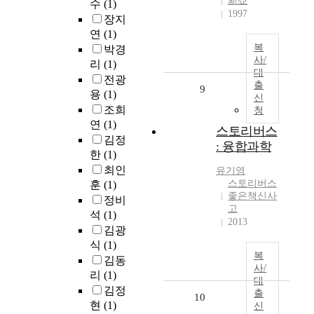
新亞
수
(1)
1997
장지
연
(1)
복
박경
사/
리
(1)
대
전광
출
9
용
(1)
신
조희
청
연
(1)
스토리버스
김정
: 융합과학
한
(1)
최인
유기영
스토리버스
훈
(1)
좋은책신사
정비
고
석
(1)
2013
김광
식
(1)
복
김동
사/
리
(1)
대
김정
출
10
현
(1)
신