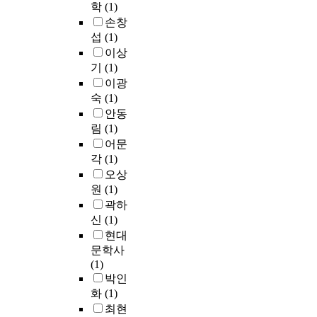
학
(1)
손창
섭
(1)
이상
기
(1)
이광
숙
(1)
안동
림
(1)
어문
각
(1)
오상
원
(1)
곽하
신
(1)
현대
문학사
(1)
박인
화
(1)
최현