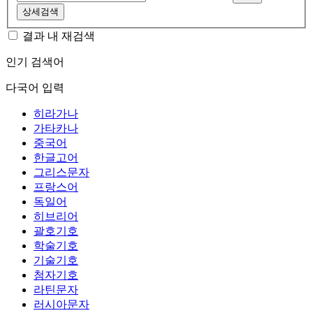
상세검색
결과 내 재검색
인기 검색어
다국어 입력
히라가나
가타카나
중국어
한글고어
그리스문자
프랑스어
독일어
히브리어
괄호기호
학술기호
기술기호
첨자기호
라틴문자
러시아문자