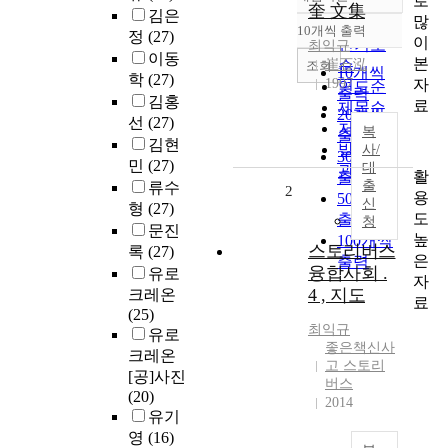
로
정확도
奎 文集
김은
많
순
10개씩 출력
정
(27)
내림차순
이
인기도
최익규
이동
본
崔石泓
순
조회
10개씩
학
(27)
자
1997
연도순
출력
김홍
료
제목순
20개씩
선
(27)
저자순
복
출력
김현
발행기
사/
30개씩
민
(27)
대
관순
활
출력
출
류수
2
용
50개씩
신
형
(27)
도
출력
청
문진
높
100개씩
스토리버스
록
(27)
은
출력
융합사회 .
유로
자
4 , 지도
크레온
료
(25)
최익규
유로
좋은책신사
크레온
고 스토리
[공]사진
버스
(20)
2014
유기
영
(16)