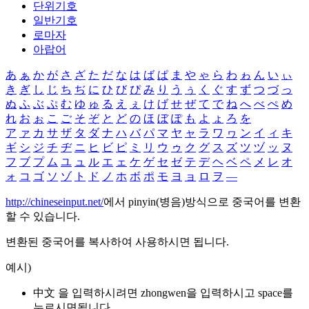
단위기호
일반기호
로마자
아랍어
あ
ぁ
か
が
さ
ざ
た
だ
な
は
ば
ぱ
ま
や
ゃ
ら
わ
ゎ
ん
い
ぃ
き
ぎ
し
じ
ち
ぢ
に
ひ
び
ぴ
み
り
う
ぅ
く
ぐ
す
ず
つ
づ
っ
ぬ
ふ
ぶ
ぷ
む
ゆ
ゅ
る
え
ぇ
け
げ
せ
ぜ
て
で
ね
へ
べ
ぺ
め
れ
お
ぉ
こ
ご
そ
ぞ
と
ど
の
ほ
ぼ
ぽ
も
よ
ょ
ろ
を
ア
ァ
カ
サ
ザ
タ
ダ
ナ
ハ
バ
パ
マ
ヤ
ャ
ラ
ワ
ヮ
ン
イ
ィ
キ
ギ
シ
ジ
チ
ヂ
ニ
ヒ
ビ
ピ
ミ
リ
ウ
ゥ
ク
グ
ス
ズ
ツ
ヅ
ッ
ヌ
フ
ブ
プ
ム
ユ
ュ
ル
エ
ェ
ケ
ゲ
セ
ゼ
テ
デ
ヘ
ベ
ペ
メ
レ
オ
ォ
コ
ゴ
ソ
ゾ
ト
ド
ノ
ホ
ボ
ポ
モ
ヨ
ョ
ロ
ヲ
―
http://chineseinput.net/
에서 pinyin(병음)방식으로 중국어를 변환
할 수 있습니다.
변환된 중국어를 복사하여 사용하시면 됩니다.
예시)
中文 을 입력하시려면
zhongwen
을 입력하시고 space를
누르시면됩니다.