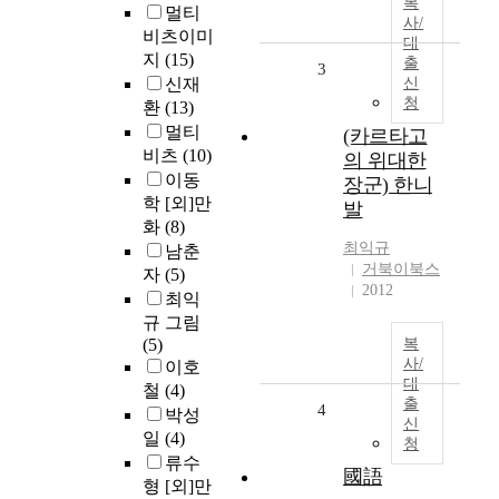
복
멀티
사/
비츠이미
대
지
(15)
출
3
신재
신
청
환
(13)
멀티
(카르타고
비츠
(10)
의 위대한
이동
장군) 한니
학 [외]만
발
화
(8)
최익규
남춘
거북이북스
자
(5)
2012
최익
규 그림
(5)
복
사/
이호
대
철
(4)
출
4
박성
신
일
(4)
청
류수
國語
형 [외]만