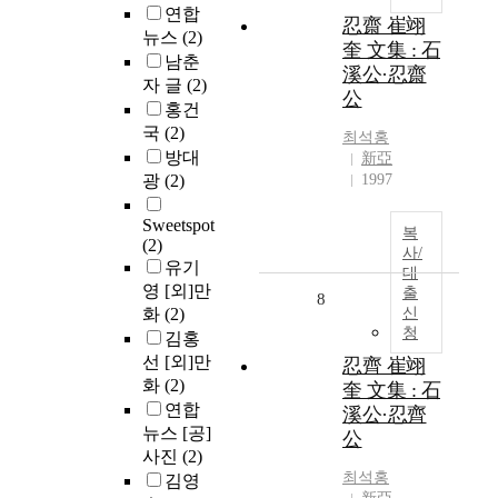
연합
忍齋 崔翊
뉴스
(2)
奎 文集 : 石
남춘
溪公·忍齋
자 글
(2)
公
홍건
국
(2)
최석홍
방대
新亞
광
(2)
1997
Sweetspot
복
(2)
사/
유기
대
영 [외]만
출
8
화
(2)
신
청
김홍
선 [외]만
忍齊 崔翊
화
(2)
奎 文集 : 石
연합
溪公·忍齊
뉴스 [공]
公
사진
(2)
최석홍
김영