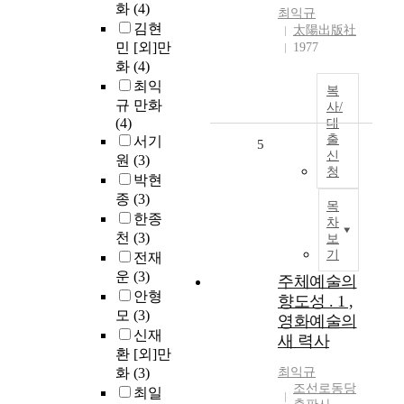
화
(4)
최익규
김현
太陽出版社
민 [외]만
1977
화
(4)
최익
복
규 만화
사/
(4)
대
출
서기
5
신
원
(3)
청
박현
종
(3)
목
한종
차
천
(3)
보
기
전재
운
(3)
주체예술의
안형
향도성 . 1 ,
모
(3)
영화예술의
신재
새 력사
환 [외]만
화
(3)
최익규
조선로동당
최일