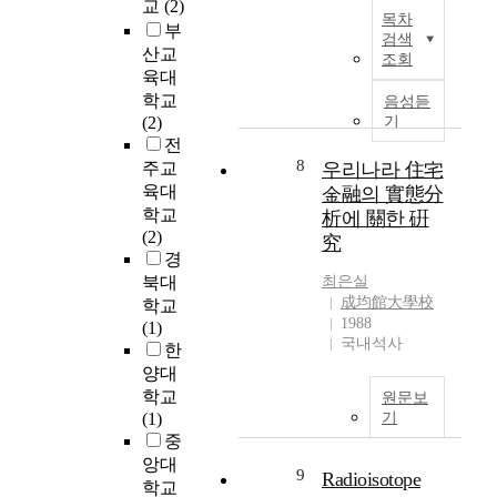
을
교
(2)
글
의
목차
본
실
로
부
자
검색
실
천
벌
산교
아
조회
험
해
경
육대
존
에
왔
영
학교
중
음성듣
서
고
환
(2)
기
감
는
,
경
전
향
세
이
에
8
주교
우리나라 住宅
상
포
를
서
에
육대
金融의 實態分
생
통
지
미
학교
析에 關한 硏
존
해
속
치
(2)
究
율
국
가
는
경
을
제
능
영
북대
최은실
측
무
성
향
成均館大學校
학교
정
대
의
을
1988
(1)
하
에
중
국내석사
알
한
기
서
요
아
양대
위
평
성
보
학교
원문보
하
화
이
기
(1)
기
여
적
대
위
중
두
이
두
한
앙대
가
미
됨
9
Radioisotope
연
학교
지
지
에