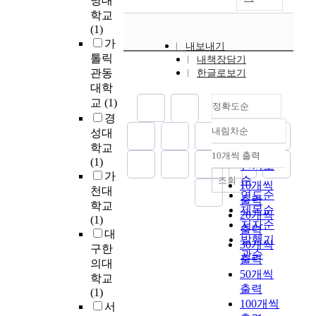
명대
n
있
u
판
며
학교
c
는
d
배
,
(1)
e
사
y
지
1
가
)
내보내기
회
a
법
9
와
톨릭
내책장담기
의
i
그
7
같
관동
한글로보기
건
m
결
0
은
대학
강
e
과
년
비
교
(1)
한
정확도순
d
는
대
재
경
발
t
다
를
무
내림차순
전
성대
정확도
o
음
거
적
에
학교
a
순
과
치
10개씩 출력
요
내림차순
도
(1)
n
인기도
같
며
소
큰
가
a
순
다
조회
사
들
10개씩
영
천대
l
.
연도순
회
이
출력
향
학교
y
1
제목순
민
기
20개씩
을
(1)
z
.
저자순
주
업
출력
미
대
e
자
발행기
당
의
30개씩
친
구한
t
외
관순
정
장
출력
다
h
의대
선
책
기
.
50개씩
e
학교
또
결
적
특
출력
r
(1)
는
정
성
히
100개씩
e
서
E
자
공
청