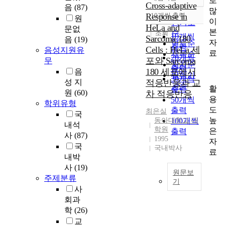
로
정확도
Cross-adaptive
음
(87)
많
순
Response in
10개씩 출력
원
내림차순
이
인기도
HeLa and
문없
본
순
조회
10개씩
Sarcoma 180
음
(19)
자
연도순
출력
Cells : HeLa 세
음성지원유
료
제목순
20개씩
포와 Sarcoma
무
저자순
출력
180 세포에서
음
발행기
30개씩
성 지
적응반응과 교
관순
활
출력
원
(60)
차 적응반응
용
50개씩
학위유형
도
출력
최은실
국
높
동아대학교 대
100개씩
내석
학원
은
출력
사
(87)
1995
자
국
국내박사
료
내박
사
(19)
원문보
주제분류
기
사
본
회과
연
학
(26)
구
교
는