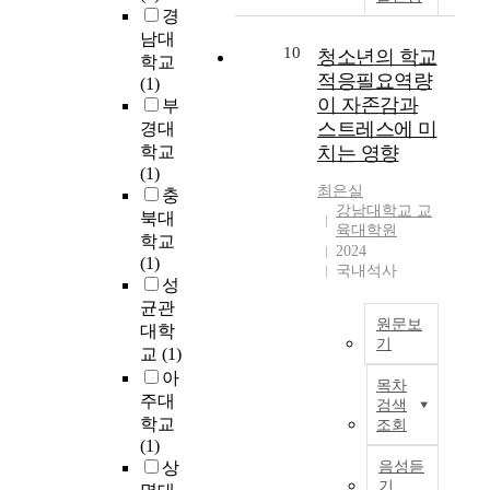
l
는
회
경
도
u
1
(
남대
는
e
10
9
S
청소년의 학교
물
학교
d
6
o
적응필요역량
론
(1)
y
9
c
이 자존감과
이
부
e
년
i
고
스트레스에 미
경대
e
올
a
,
학교
치는 영향
x
로
l
개
(1)
c
프
)
최은실
인
충
l
팔
,
강남대학교 교
과
북대
u
메
지
육대학원
개
학교
s
총
배
2024
인
(1)
i
국내석사
리
구
이
성
o
집
조
유
균관
n
권
(
기
원문보
대학
m
이
G
기
적
교
(1)
e
후
o
으
T
t
아
본
v
목차
로
h
h
주대
격
e
검색
연
i
o
학교
화
조회
r
결
s
d
(1)
되
n
되
s
와
상
음성듣
었
a
어
t
평
기
으