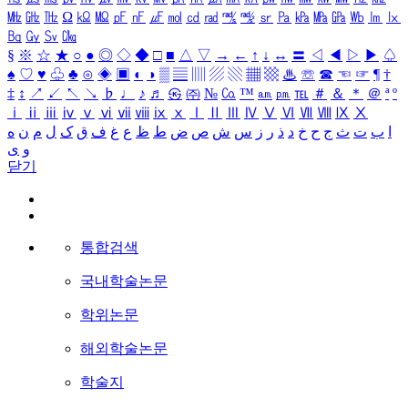
㎒
㎓
㎔
Ω
㏀
㏁
㎊
㎋
㎌
㏖
㏅
㎭
㎮
㎯
㏛
㎩
㎪
㎫
㎬
㏝
㏐
㏓
㏃
㏉
㏜
㏆
§
※
☆
★
○
●
◎
◇
◆
□
■
△
▽
→
←
↑
↓
↔
〓
◁
◀
▷
▶
♤
♠
♡
♥
♧
♣
⊙
◈
▣
◐
◑
▒
▤
▥
▨
▧
▦
▩
♨
☏
☎
☜
☞
¶
†
‡
↕
↗
↙
↖
↘
♭
♩
♪
♬
㉿
㈜
№
㏇
™
㏂
㏘
℡
＃
＆
＊
＠
ª
º
ⅰ
ⅱ
ⅲ
ⅳ
ⅴ
ⅵ
ⅶ
ⅷ
ⅸ
ⅹ
Ⅰ
Ⅱ
Ⅲ
Ⅳ
Ⅴ
Ⅵ
Ⅶ
Ⅷ
Ⅸ
Ⅹ
ا
ب
ت
ث
ج
ح
خ
د
ذ
ر
ز
س
ش
ص
ض
ط
ظ
ع
غ
ف
ق
ک
ل
م
ن
ه
و
ی
닫기
통합검색
국내학술논문
학위논문
해외학술논문
학술지