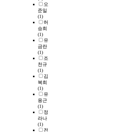
y
4
차
오
험
s
.
적
E
준일
과
i
저
인
S
(1)
배
s
농
것
G
허
경
,
도
으
평
승희
지
B
의
로
가
(1)
식
a
2
인
프
유
에
r
J
식
로
금란
따
o
/
하
세
(1)
라
n
㎡
던
스
조
모
a
U
냉
는
천규
든
n
V
전
서
(1)
연
d
또
기
류
김
령
K
는
였
검
복희
층
e
2
기
토
(1)
이
n
m
때
,
유
의
n
M
문
현
미
용근
y
E
이
장
있
(1)
'
M
다
실
게
정
s
S
.
사
읽
라나
(
를
1
,
을
(1)
1
전
9
결
수
전
9
처