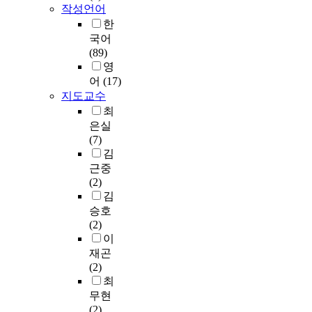
r
욱
서
작성언어
r
였
m
가
치
한
e
다
a
속
료
국어
2
.
t
화
가
(89)
1
3
i
되
있
영
1
.
v
고
다
어
(17)
h
저
e
있
.
i
지도교수
농
D
다
이
g
최
도
i
.
에
h
의
은실
p
이
본
s
1
(7)
l
에
연
c
m
김
o
따
구
h
M
근중
m
라
에
o
E
(2)
a
글
서
o
M
김
c
로
는
l
S
승호
y
벌
자
s
를
(2)
)
기
아
t
전
이
전
업
존
u
처
재곤
략
들
중
d
리
(2)
의
은
감
e
한
최
수
물
향
n
뒤
무현
립
론
상
t
,
(2)
배
,