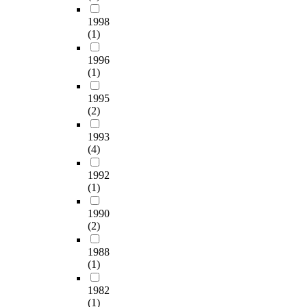
T
은
6
인
향
h
1
1998
0
권
상
e
0
(1)
년
및
을
s
m
대
환
위
u
1996
M
후
경
해
b
(1)
E
반
실
학
j
M
부
사
교
1995
e
S
터
가
에
(2)
c
처
나
의
서
t
리
타
무
1993
실
s
군
난
화
(4)
시
o
에
스
되
할
f
비
웨
면
1992
수
t
해
덴
(1)
서
있
h
세
의
이
는
e
포
1990
규
러
교
s
생
(2)
범
한
육
t
존
외
트
활
u
1988
율
교
렌
동
d
(1)
이
(
드
으
y
감
N
가
로
1982
w
소
o
더
독
(1)
e
하