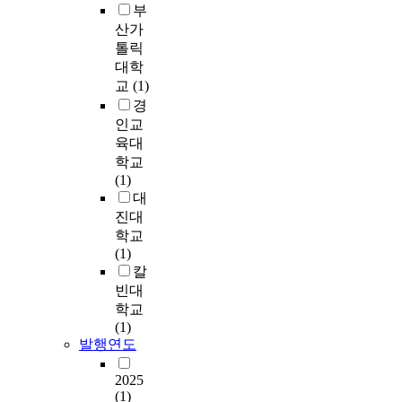
o
2
부
적
c
8
f
4
,
산가
e
0
t
년
정
톨릭
n
세
h
4
신
대학
t
포
e
월
적
교
(1)
s
모
W
유
,
'
경
두
o
럽
사
s
인교
에
r
의
회
c
육대
서
l
회
적
h
농
학교
d
에
과
o
도
(1)
)
서
도
o
의
대
”
‘
기
l
증
진대
이
E
를
a
가
학교
라
U
겪
d
에
(1)
는
공
는
a
따
칼
공
급
시
p
라
빈대
식
망
기
t
감
학교
슬
실
에
a
소
(1)
로
사
겪
t
하
발행연도
건
지
게
i
였
하
침
되
o
다
2025
에
(
는
n
.
(1)
세
C