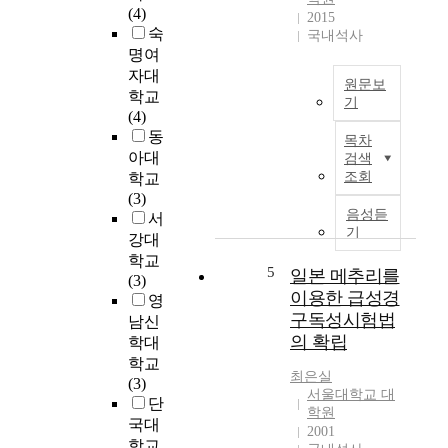
L
(4)
2015
a
숙
국내석사
세
명여
포
자대
와
원문보
학교
기
생
(4)
쥐
전
동
목차
의
통
아대
검색
육
적
조회
학교
종
중
(3)
세
견
음성듣
서
포
국
기
강대
인
으
학교
S
로
5
일본 메추리를
(3)
a
구
이용한 급성경
영
r
분
구독성시험법
남신
c
되
의 확립
학대
o
는
학교
m
스
최은실
(3)
a
웨
서울대학교 대
단
1
덴
학원
8
국대
은
2001
0
학교
개