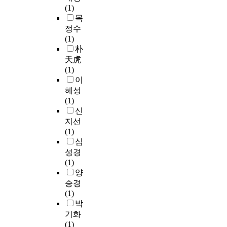
한
히
m
(1)
M
할
평
유
u
목
E
당
가
아
l
M
정수
시
를
나
t
S
(1)
의
위
아
i
처
朴
국
해
동
p
리
天虎
제
기
이
l
군
(1)
정
업
읽
e
에
이
치
간
는
r
비
혜성
환
다
책
e
해
(1)
경
양
이
g
세
신
이
한
라
r
포
지선
윤
논
고
e
생
(1)
리
의
생
s
존
심
적
가
각
s
율
성경
,
이
하
i
이
(1)
도
루
지
o
증
양
덕
어
만
n
가
적
승경
지
,
a
하
원
(1)
고
독
n
였
칙
박
있
자
a
다
을
다
기화
의
l
.
부
.
(1)
경