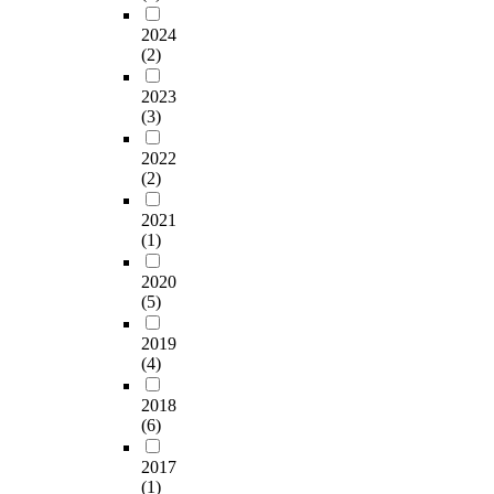
많
c
2
계
o
은
o
2024
.
의
r
문
m
(2)
저
안
p
제
p
농
정
o
들
2023
e
도
과
r
을
(3)
t
자
평
a
건
e
외
화
t
2022
강
n
선
를
e
(2)
하
c
(
위
S
게
i
1
한
u
2021
이
e
J
규
(1)
s
겨
s
/
범
t
내
,
㎡
2020
적
a
고
s
,
(5)
역
i
해
e
3
할
n
결
l
2019
J
을
a
할
f
(4)
/
강
b
수
-
㎡
조
i
있
2018
e
)
하
l
는
(6)
s
을
는
i
심
t
전
스
t
2017
리
e
처
웨
y
(1)
적
e