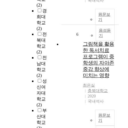
국내석사
(
(2)
발
S
경
원
원문보
1
희대
조
기
8
학교
,
0
(2)
평
음성듣
)
전
6
화
기
세
북대
유
그림책을 활용
포
지
학교
한 독서치료
에
군
(2)
서
프로그램이 중
활
전
세
학생의 자아존
동
남대
포
중감 향상에
,
학교
생
분
미치는 영향
(2)
존
쟁
성
에
최은실
중
신여
대
충북대학교
개
자대
한
2020
,
학교
국내석사
적
인
(2)
응
권
부
반
이
원문보
산대
응
슈
기
학교
과
등
본