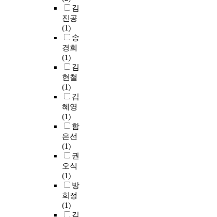
에
s
고
김
경
국
도
,
농
과
진공
내
움
a
도
그
(1)
대
을
n
의
내
송
기
줄
d
5
용
업
경희
수
r
J
을
을
(1)
있
e
/
분
중
김
는
l
㎡
석
심
현철
내
i
자
하
으
(1)
용
a
외
고
로
김
의
b
선
자
협
혜영
그
i
혹
한
력
(1)
림
l
은
다
업
함
책
i
1
.
체
은선
들
t
0
스
에
(1)
을
y
m
웨
대
권
자
a
M
덴
한
오식
료
n
E
의
E
(1)
로
a
M
규
S
방
선
l
S
범
G
희정
정
y
를
적
평
(1)
하
s
처
외
가
김
여
i