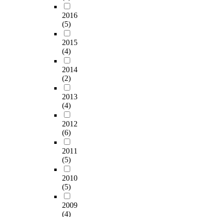
리
덴
D
힘
m
한
식
u
2016
이
,
뒤
외
(5)
e
된
a
,
교
D
다
n
고
2015
노
i
는
d
농
(4)
선
l
점
s
도
을
i
에
t
2014
의
확
g
서
r
(2)
5
립
e
,
e
J
하
n
청
2013
s
/
였
c
소
(4)
s
㎡
다
e
년
,
자
.
D
2012
들
a
외
i
(6)
에
n
선
본
r
게
d
혹
연
e
2011
꼭
t
은
구
(5)
c
필
h
1
는
t
요
e
0
2010
국
i
한
i
m
(5)
제
v
정
n
M
정
e
신
f
2009
E
치
,
적
l
(4)
M
의