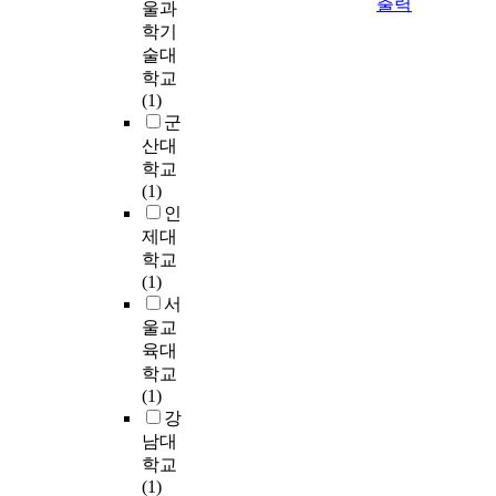
출력
l
울과
M
들
을
소
a
S
학기
은
결
년
t
를
술대
“
정
기
i
처
학교
세
짓
에
o
리
(1)
계
는
긍
n
한
군
의
핵
정
s
군
산대
양
심
적
h
의
학교
심
변
인
i
세
(1)
(
수
자
p
포
인
t
로
아
b
생
h
제대
부
존
e
존
e
각
학교
중
t
율
C
되
(1)
감
w
은
o
고
서
을
e
H
n
있
울교
형
e
e
s
다
육대
성
n
L
c
.
학교
하
a
a
i
특
(1)
는
d
세
e
히
강
것
o
포
n
,
남대
은
l
와
c
2
학교
신
e
S
e
0
(1)
체
s
1