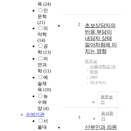
육
(24)
저
인
농
문학
도
(21)
의
2
초보상담자의
의
자
반응 부담이
약학
외
내담자 상태
(14)
선
알아차림에 미
공
과
치는 영향
학
(13)
E
M
자
최은실
S
연과
서울대학교 대
를
학
(11)
학원
전
예
2001
처
국내석사
술체
리
육
(10)
하
농
원문보
고
수해
기
동
양
(4)
종
음성듣
수여기관
또
3
기
서
는
산부인과 의원
울대
이