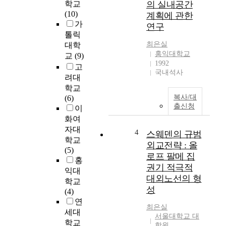
학교
의 실내공간
종
(10)
계획에 관한
의
가
연구
자
톨릭
외
최은실
대학
선
홍익대학교
교
(9)
과
1992
E
고
국내석사
M
려대
S
학교
를
복사/대
(6)
출신청
처
이
리
화여
한
자대
4
스웨덴의 규범
사
학교
외교전략 : 올
람
(5)
로프 팔메 집
의
홍
권기 적극적
암
익대
세
대외노선의 형
학교
포
성
(4)
인
연
최은실
H
세대
서울대학교 대
e
학교
학원