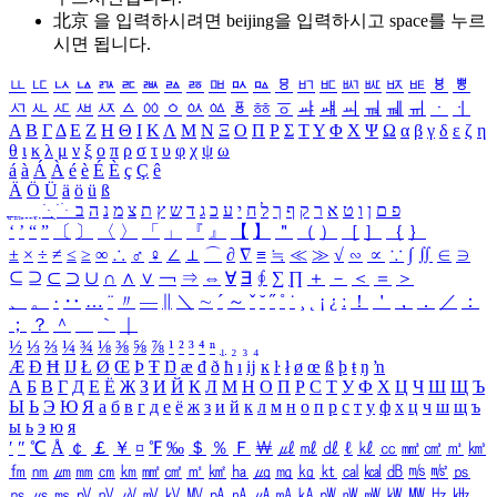
北京 을 입력하시려면
beijing
을 입력하시고 space를 누르
시면 됩니다.
ㅥ
ㅦ
ㅧ
ㅨ
ㅩ
ㅪ
ㅫ
ㅬ
ㅭ
ㅮ
ㅯ
ㅰ
ㅱ
ㅲ
ㅳ
ㅴ
ㅵ
ㅶ
ㅷ
ㅸ
ㅹ
ㅺ
ㅻ
ㅼ
ㅽ
ㅾ
ㅿ
ㆀ
ㆁ
ㆂ
ㆃ
ㆄ
ㆅ
ㆆ
ㆇ
ㆈ
ㆉ
ㆊ
ㆋ
ㆌ
ㆍ
ㆎ
Α
Β
Γ
Δ
Ε
Ζ
Η
Θ
Ι
Κ
Λ
Μ
Ν
Ξ
Ο
Π
Ρ
Σ
Τ
Υ
Φ
Χ
Ψ
Ω
α
β
γ
δ
ε
ζ
η
θ
ι
κ
λ
μ
ν
ξ
ο
π
ρ
σ
τ
υ
φ
χ
ψ
ω
á
à
Á
À
é
è
É
È
ç
Ç
ê
Ä
Ö
Ü
ä
ö
ü
ß
ְ
ֳ
ֲ
ֱ
ָ
ַ
ֵ
ֶ
ִ
ֹ
ּ
ֻ
ׂ
ׁ
ּ
ב
ה
נ
מ
צ
ת
ץ
ש
ד
ג
כ
ע
י
ח
ל
ך
ף
ק
ר
א
ט
ו
ן
ם
פ
‘
’
“
”
〔
〕
〈
〉
「
」
『
』
【
】
＂
（
）
［
］
｛
｝
±
×
÷
≠
≤
≥
∞
∴
♂
♀
∠
⊥
⌒
∂
∇
≡
≒
≪
≫
√
∽
∝
∵
∫
∬
∈
∋
⊆
⊇
⊂
⊃
∪
∩
∧
∨
￢
⇒
⇔
∀
∃
∮
∑
∏
＋
－
＜
＝
＞
、
。
·
‥
…
¨
〃
―
∥
＼
∼
´
～
ˇ
˘
˝
˚
˙
¸
˛
¡
¿
ː
！
＇
，
．
／
：
；
？
＾
＿
｀
｜
½
⅓
⅔
¼
¾
⅛
⅜
⅝
⅞
¹
²
³
⁴
ⁿ
₁
₂
₃
₄
Æ
Ð
Ħ
Ĳ
Ł
Ø
Œ
Þ
Ŧ
Ŋ
æ
đ
ð
ħ
ı
ĳ
ĸ
ŀ
ł
ø
œ
ß
þ
ŧ
ŋ
ŉ
А
Б
В
Г
Д
Е
Ё
Ж
З
И
Й
К
Л
М
Н
О
П
Р
С
Т
У
Ф
Х
Ц
Ч
Ш
Щ
Ъ
Ы
Ь
Э
Ю
Я
а
б
в
г
д
е
ё
ж
з
и
й
к
л
м
н
о
п
р
с
т
у
ф
х
ц
ч
ш
щ
ъ
ы
ь
э
ю
я
′
″
℃
Å
￠
￡
￥
¤
℉
‰
＄
％
Ｆ
￦
㎕
㎖
㎗
ℓ
㎘
㏄
㎣
㎤
㎥
㎦
㎙
㎚
㎛
㎜
㎝
㎞
㎟
㎠
㎡
㎢
㏊
㎍
㎎
㎏
㏏
㎈
㎉
㏈
㎧
㎨
㎰
㎱
㎲
㎳
㎴
㎵
㎶
㎷
㎸
㎹
㎀
㎁
㎂
㎃
㎄
㎺
㎻
㎽
㎾
㎿
㎐
㎑