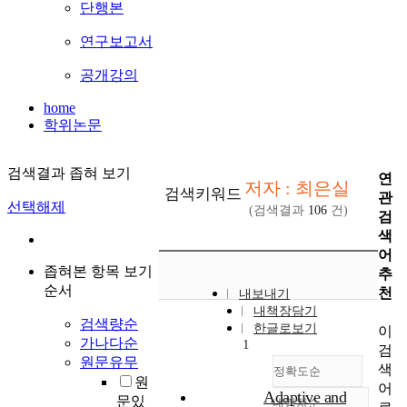
단행본
연구보고서
공개강의
home
학위논문
검색결과 좁혀 보기
연
저자 : 최은실
검색키워드
관
선택해제
(검색결과
106
건)
검
색
어
좁혀본 항목 보기
추
순서
천
내보내기
내책장담기
검색량순
한글로보기
이
가나다순
1
검
원문유무
색
정확도순
원
어
Adaptive and
문있
내림차순