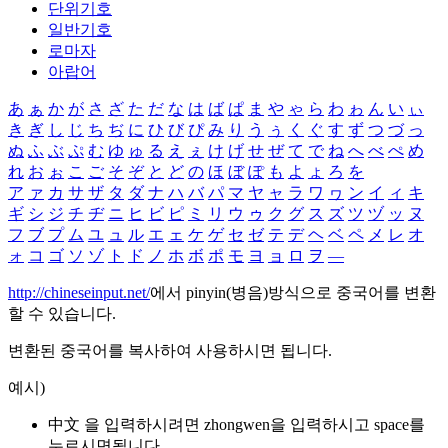
단위기호
일반기호
로마자
아랍어
あ
ぁ
か
が
さ
ざ
た
だ
な
は
ば
ぱ
ま
や
ゃ
ら
わ
ゎ
ん
い
ぃ
き
ぎ
し
じ
ち
ぢ
に
ひ
び
ぴ
み
り
う
ぅ
く
ぐ
す
ず
つ
づ
っ
ぬ
ふ
ぶ
ぷ
む
ゆ
ゅ
る
え
ぇ
け
げ
せ
ぜ
て
で
ね
へ
べ
ぺ
め
れ
お
ぉ
こ
ご
そ
ぞ
と
ど
の
ほ
ぼ
ぽ
も
よ
ょ
ろ
を
ア
ァ
カ
サ
ザ
タ
ダ
ナ
ハ
バ
パ
マ
ヤ
ャ
ラ
ワ
ヮ
ン
イ
ィ
キ
ギ
シ
ジ
チ
ヂ
ニ
ヒ
ビ
ピ
ミ
リ
ウ
ゥ
ク
グ
ス
ズ
ツ
ヅ
ッ
ヌ
フ
ブ
プ
ム
ユ
ュ
ル
エ
ェ
ケ
ゲ
セ
ゼ
テ
デ
ヘ
ベ
ペ
メ
レ
オ
ォ
コ
ゴ
ソ
ゾ
ト
ド
ノ
ホ
ボ
ポ
モ
ヨ
ョ
ロ
ヲ
―
http://chineseinput.net/
에서 pinyin(병음)방식으로 중국어를 변환
할 수 있습니다.
변환된 중국어를 복사하여 사용하시면 됩니다.
예시)
中文 을 입력하시려면
zhongwen
을 입력하시고 space를
누르시면됩니다.