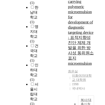
구
carrying
(1)
의
와
따
이
polymeric
한
세
명
라
다
microemulsion
포
남대
성
,
.
for
생
학교
을
환
자
존
development of
(1)
얻
경
아
시
명
diagnostic
을
(
존
험
지대
targeting device
수
E
중
법
학교
있
n
: 표적지향성
감
이
(1)
었
v
진단 제제 개
의
사
건
다
i
발을 위한 방
높
용
국대
.
r
고
사성 동위원소
되
이
학교
o
낮
표지
었
러
(1)
n
음
microemulsion
다
한
인
m
은
:
규
e
하대
개
최은실
T
범
n
학교
이화여자대학
인
r
적
t
(1)
교 대학원
의
y
인
a
서
1998
삶
p
외
l
국내박사
울시
의
a
교
)
립대
질
n
행
,
학교
과
복사/대
b
태
사
(1)
태
출신청