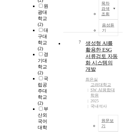
(2)
교
목차
여
연
원
차
검색
러
구
광대
적
조회
분
는
학교
응
야
그
(2)
음성듣
반
에
림
대
기
응
걸
책
구대
의
쳐
을
7
학교
생성형 AI를
존
인
활
(2)
활용한 ESG
재
도
용
경
를
서류검토 자동
주
한
기대
규
화 시스템의
의
독
학교
명
적
개발
서
(2)
하
이
치
국
기
최은실
고
료
립공
위
고려대학교
국
프
SW·AI융합대
하
주대
제
로
학원
여
학교
주
그
2025
수
(2)
의
램
국내석사
행
부
적
이
되
산외
인
중
었
원문보
국어
정
학
다
기
대학
책
생
.