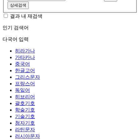
상세검색
결과 내 재검색
인기 검색어
다국어 입력
히라가나
가타카나
중국어
한글고어
그리스문자
프랑스어
독일어
히브리어
괄호기호
학술기호
기술기호
첨자기호
라틴문자
러시아문자