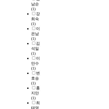
리
교
와
집
남순
s
한
행
관
단
(1)
,
H
태
리
독
강
c
e
가
의
서
희숙
o
L
특
중
치
(1)
r
a
히
요
료
이
r
세
주
성
프
은남
e
포
목
이
로
(1)
l
에
을
대
그
김
a
서
받
두
램
석일
t
는
았
되
을
(1)
i
5
던
고
실
이
o
J
것
있
시
만수
n
/
은
으
하
(1)
a
㎡
그
며
였
변
n
자
와
,
다
a
호승
외
같
신
.
l
(1)
선
은
속
그
y
홍
혹
전
하
림
s
지만
은
략
고
책
i
(1)
1
을
정
은
s
최
0
수
확
흔
,
태영
m
립